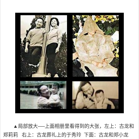
▲局部放大──上面相册里看得到的大张，左上：古龙和
郑莉莉 右上：古龙葬礼上的于秀玲 下面：古龙和郑小龙