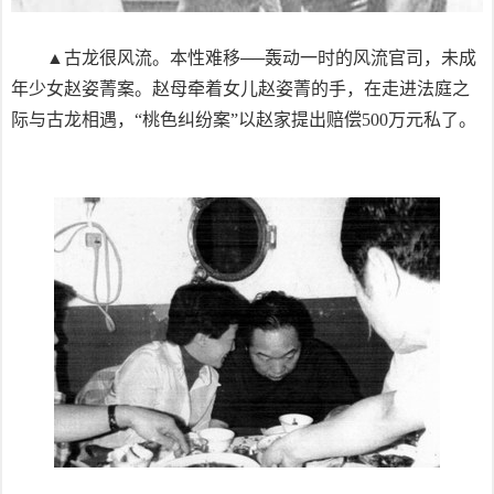
▲古龙很风流。本性难移──轰动一时的风流官司，未成
年少女赵姿菁案。赵母牵着女儿赵姿菁的手，在走进法庭之
际与古龙相遇，“桃色纠纷案”以赵家提出赔偿500万元私了。