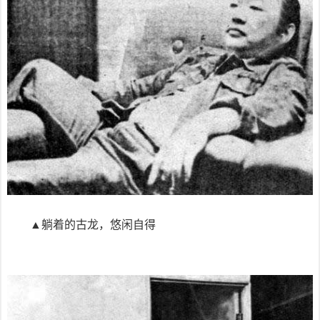
▲躺着的古龙，悠闲自得