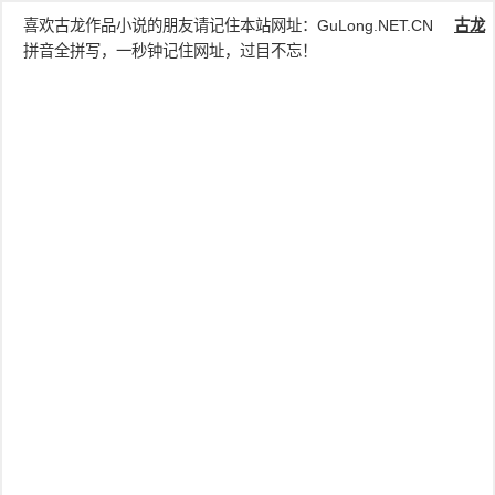
喜欢古龙作品小说的朋友请记住本站网址：
GuLong.NET.CN
古龙
拼音全拼写，一秒钟记住网址，过目不忘！