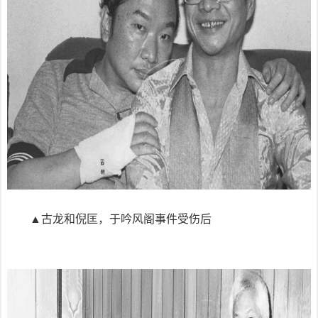
▲古龙和倪匡，于吟风阁事件受伤后