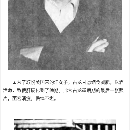
▲为了取悦美国来的洋女子，古龙甘愿缩食减肥，以酒
活命，致使肝硬化到了晚期。此为古龙患病期的最后一张照
片，面容消瘦，憔悴不堪。