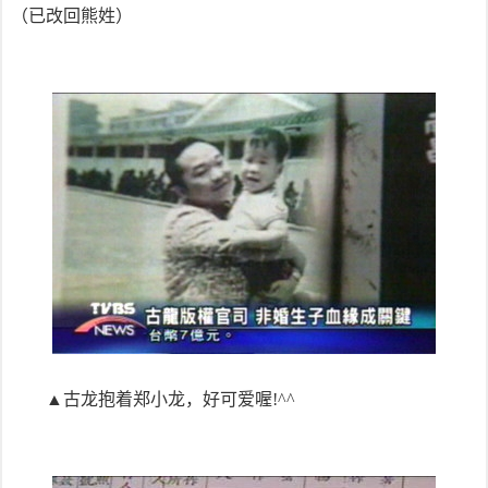
（已改回熊姓）
▲古龙抱着郑小龙，好可爱喔!^^