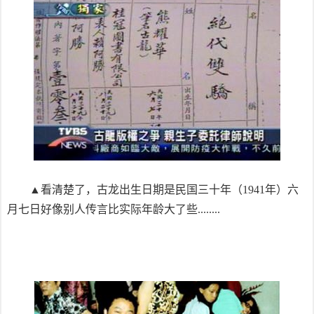
▲看清楚了，古龙出生日期是民国三十年（1941年）六
月七日好像别人传言比实际年龄大了些........