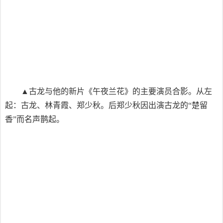
▲古龙与他的新片《午夜兰花》的主要演员合影。从左
起：古龙、林青霞、郑少秋。后郑少秋因出演古龙的“楚留
香”而名声鹊起。