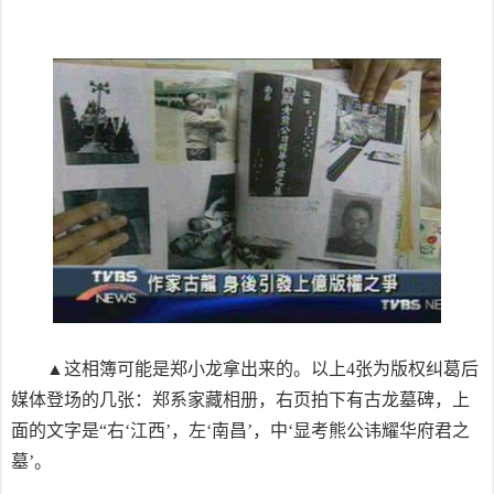
▲这相簿可能是郑小龙拿出来的。以上4张为版权纠葛后
媒体登场的几张：郑系家藏相册，右页拍下有古龙墓碑，上
面的文字是“右‘江西’，左‘南昌’，中‘显考熊公讳耀华府君之
墓’。