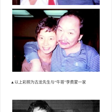
▲以上彩照为古龙先生与“牛哥”李费蒙一家