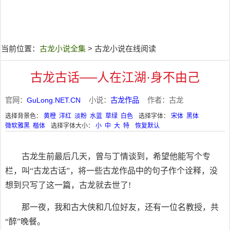
当前位置：
古龙小说全集
> 古龙小说在线阅读
古龙古话──人在江湖·身不由己
官网：
GuLong.NET.CN
小说：
古龙作品
作者：古龙
选择背景色：
黄橙
洋红
淡粉
水蓝
草绿
白色
选择字体：
宋体
黑体
微软雅黑
楷体
选择字体大小：
小
中
大
特
恢复默认
古龙生前最后几天，曾与丁情谈到，希望他能写个专
栏，叫“古龙古话”，将一些古龙作品中的句子作个诠释，没
想到只写了这一篇，古龙就去世了!
那一夜，我和古大侠和几位好友，还有一位名教授，共
“醉”晚餐。