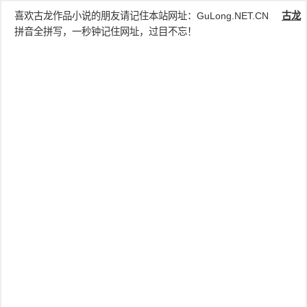
喜欢古龙作品小说的朋友请记住本站网址：
GuLong.NET.CN
古龙
拼音全拼写，一秒钟记住网址，过目不忘！