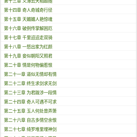
第十三章 义薄云天相跟随
第十四章 奇人奇城奇行径
第十五章 天媚媚人艳惊魂
第十六章 破例传掌解困厄
第十七章 千里迢迢走双骑
第十八章 一怒出家为红颜
第十九章 妾似朝阳又照君
第二十章 情是何物偏惹恨
第二十一章 道似无情却有情
第二十二章 终生求剑求无剑
第二十三章 为君跋涉一段情
第二十四章 奇人可遇不可求
第二十五章 玉人何处曾弄箫
第二十六章 自古多情空余恨
第二十七章 绮罗堆里埋神剑