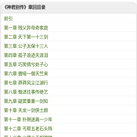
《神君别传》章回目录
前引
第一章 残父异母奇家庭
第二章 天下第一十三剑
第三章 公子太保十三人
第四章 孤子浪迹天涯泪
第五章 巧笑倩兮处子心
第六章 聋哑一僧天竺来
第七章 莽莽风尘江湖行
第八章 慨述往事传绝艺
第九章 疑窦重重一剑知
第十章 天龙一剑侠士颜
第十一章 扑朔迷离一少年
第十二章 丐帮五老石头阵