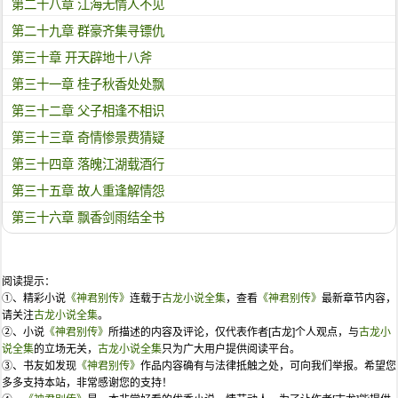
第二十八章 江海无情人不见
第二十九章 群豪齐集寻镖仇
第三十章 开天辟地十八斧
第三十一章 桂子秋香处处飘
第三十二章 父子相逢不相识
第三十三章 奇情惨景费猜疑
第三十四章 落魄江湖载酒行
第三十五章 故人重逢解情怨
第三十六章 飘香剑雨结全书
阅读提示：
①、精彩小说
《神君别传》
连载于
古龙小说全集
，查看
《神君别传》
最新章节内容，
请关注
古龙小说全集
。
②、小说
《神君别传》
所描述的内容及评论，仅代表作者[古龙]个人观点，与
古龙小
说全集
的立场无关，
古龙小说全集
只为广大用户提供阅读平台。
③、书友如发现
《神君别传》
作品内容确有与法律抵触之处，可向我们举报。希望您
多多支持本站，非常感谢您的支持！