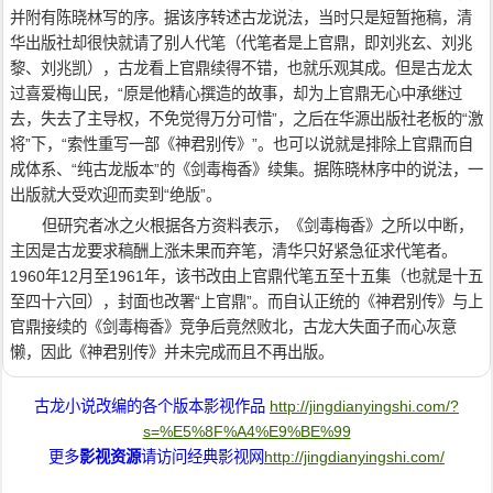
并附有陈晓林写的序。据该序转述古龙说法，当时只是短暂拖稿，清
华出版社却很快就请了别人代笔（代笔者是上官鼎，即刘兆玄、刘兆
黎、刘兆凯），古龙看上官鼎续得不错，也就乐观其成。但是古龙太
过喜爱梅山民，“原是他精心撰造的故事，却为上官鼎无心中承继过
去，失去了主导权，不免觉得万分可惜”，之后在华源出版社老板的“激
将”下，“索性重写一部《神君别传》”。也可以说就是排除上官鼎而自
成体系、“纯古龙版本”的《剑毒梅香》续集。据陈晓林序中的说法，一
出版就大受欢迎而卖到“绝版”。
但研究者冰之火根据各方资料表示，《剑毒梅香》之所以中断，
主因是古龙要求稿酬上涨未果而弃笔，清华只好紧急征求代笔者。
1960年12月至1961年，该书改由上官鼎代笔五至十五集（也就是十五
至四十六回），封面也改署“上官鼎”。而自认正统的《神君别传》与上
官鼎接续的《剑毒梅香》竞争后竟然败北，古龙大失面子而心灰意
懒，因此《神君别传》并未完成而且不再出版。
古龙小说改编的各个版本影视作品
http://jingdianyingshi.com/?
s=%E5%8F%A4%E9%BE%99
更多
影视资源
请访问经典影视网
http://jingdianyingshi.com/