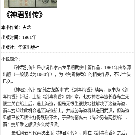
《神君别传》
本书作者：古龙
出版时间：1961年
出版社：华源出版社
小说简介：
《神君别传》是小说作家古龙早期武侠中篇作品，1961年由华源
出版（一般误以为1963年），为《剑毒梅香》的相关作品，不过亡佚
已久。
《神君别传》是“纯古龙版本”的《剑毒梅香》续集，该书为《剑
毒梅香》新版，上接《剑毒梅香》前四章。七妙神君辛捷长春岛主无
恨生关在船上后，遇上海盗，但是无恨生很快地就解决了这些海盗，
而辛捷却趁此机会逃至海盗船上，并威胁海盗将其送回武汉，但海盗
见船已被无恨生打得残破不堪，于是悄悄离去（海盗另有两艘船），
而辛捷所乘之船没多久就沉没。
最近风云时代再次出版《神君别传》，附在《剑毒梅香》之后，