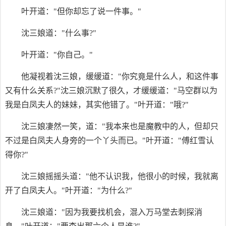
叶开道："但你却忘了说一件事。"
沈三娘道："什么事?"
叶开道："你自己。"
他凝视着沈三娘，缓缓道："你究竟是什么人，和这件事
又有什么关系?"沈三娘沉默了很久，才缓缓道："马空群以为
我是白凤夫人的妹妹，其实他错了。"叶开道："哦?"
沈三娘凄然一笑，道："我本来也是魔教中的人，但却只
不过是白凤夫人身旁的一个丫头而已。"叶开道："傅红雪认
得你?"
沈三娘摇摇头道："他不认识我，他很小的时候，我就离
开了白凤夫人。"叶开道："为什么?"
沈三娘道："因为我要找机会，混入万马堂去刺探消