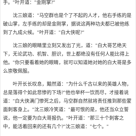
手。"叶开道："金刚掌?"
沈三娘道："马空群也是个了不起的人才，他右手练的是
破山掌，左手练的却是金刚掌，据说这两种功夫都已被他练
到了九成火候。"叶开道："白大侠呢?"
沈三娘的眼睛里立刻又发出了光，道："白大哥艺绝天
下，无论武功、机智、胆识，世上都绝没有任何人能比得上
他。"你只要看着她的眼睛，就可以知道她对她的白大哥是多
么崇敬佩服。
叶开长长叹息，黯然道："为什么千古以来的英雄人物，
总是落得个如此悲惨的下场?"他也举杯一饮而尽，才接着说
道："白大侠满门惨死之后，马空群自然就将责任推到那些蒙
面刺客身上。"沈三娘冷笑道："最可恨的是，他还当众立誓
说，他一定要为白大哥报仇。"叶开道："那三十个刺客之
中，能活着回来的还有几个?"沈三娘道："七个。"