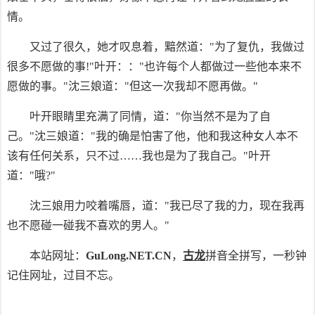
情。
又过了很久，她才叹息着，黯然道："为了复仇，我做过
很多不愿做的事!"叶开：："也许每个人都做过一些他本来不
愿做的事。"沈三娘道："但这一次我却不愿再做。"
叶开眼睛里充满了同情，道："你当然不是为了自
己。"沈三娘道："我的确是怕害了他，他和我这种女人本不
该有任何关系，只不过……我也是为了我自己。"叶开
道："哦?"
沈三娘用力咬着嘴唇，道："我已尽了我的力，现在我再
也不愿碰一碰我不喜欢的男人。"
本站网址：
GuLong.NET.CN
，
古龙
拼音全拼写，一秒钟
记住网址，过目不忘。