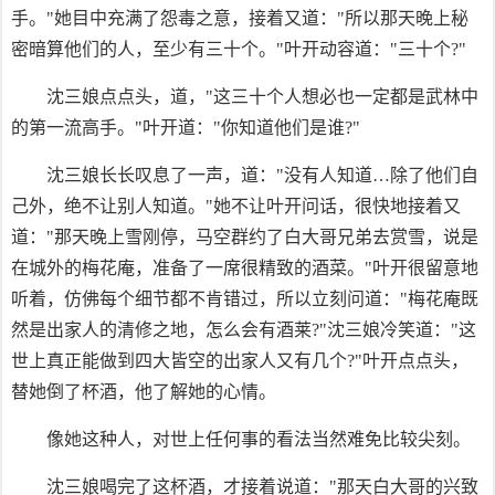
手。"她目中充满了怨毒之意，接着又道："所以那天晚上秘
密暗算他们的人，至少有三十个。"叶开动容道："三十个?"
沈三娘点点头，道，"这三十个人想必也一定都是武林中
的第一流高手。"叶开道："你知道他们是谁?"
沈三娘长长叹息了一声，道："没有人知道…除了他们自
己外，绝不让别人知道。"她不让叶开问话，很快地接着又
道："那天晚上雪刚停，马空群约了白大哥兄弟去赏雪，说是
在城外的梅花庵，准备了一席很精致的酒菜。"叶开很留意地
听着，仿佛每个细节都不肯错过，所以立刻问道："梅花庵既
然是出家人的清修之地，怎么会有酒莱?"沈三娘冷笑道："这
世上真正能做到四大皆空的出家人又有几个?"叶开点点头，
替她倒了杯酒，他了解她的心情。
像她这种人，对世上任何事的看法当然难免比较尖刻。
沈三娘喝完了这杯酒，才接着说道："那天白大哥的兴致