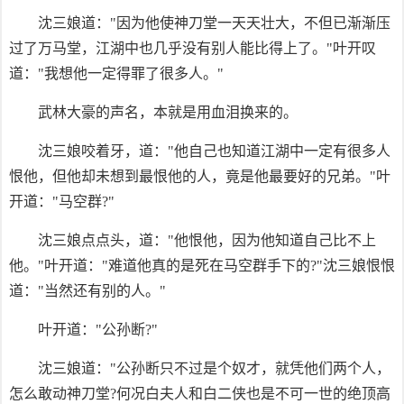
沈三娘道："因为他使神刀堂一天天壮大，不但已渐渐压
过了万马堂，江湖中也几乎没有别人能比得上了。"叶开叹
道："我想他一定得罪了很多人。"
武林大豪的声名，本就是用血泪换来的。
沈三娘咬着牙，道："他自己也知道江湖中一定有很多人
恨他，但他却未想到最恨他的人，竟是他最要好的兄弟。"叶
开道："马空群?"
沈三娘点点头，道："他恨他，因为他知道自己比不上
他。"叶开道："难道他真的是死在马空群手下的?"沈三娘恨恨
道："当然还有别的人。"
叶开道："公孙断?"
沈三娘道："公孙断只不过是个奴才，就凭他们两个人，
怎么敢动神刀堂?何况白夫人和白二侠也是不可一世的绝顶高