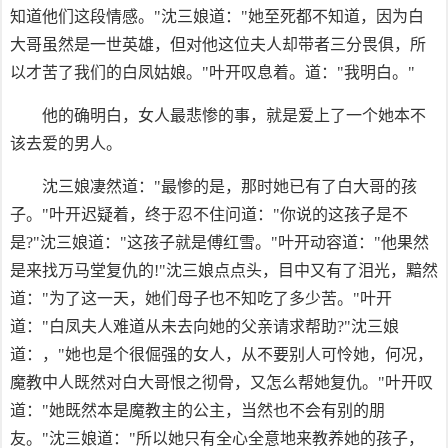
知道他们这段情感。"沈三娘道："她至死都不知道，因为白
大哥虽然是一世英雄，但对他这位夫人却带者三分畏俱，所
以才苦了我们的白凤姑娘。"叶开叹息着。道："我明白。"
他的确明白，女人最悲惨的事，就是爱上了一个她本不
该去爱的男人。
沈三娘凄然道："最惨的是，那时她已有了白大哥的孩
子。"叶开迟疑着，终于忍不住问道："你说的这孩子是不
是?"沈三娘道："这孩子就是傅红雪。"叶开动容道："他果然
是来找万马堂复仇的!"沈三娘点点头，目中又有了泪光，黯然
道："为了这一天，她们母子也不知吃了多少苦。"叶开
道："白凤夫人难道从未去向她的父亲请求帮助?"沈三娘
道：，"她也是个很倔强的女人，从不要别人可怜她，何况，
魔教中人既然对白大哥恨之彻骨，又怎么帮她复仇。"叶开叹
道："她既然本是魔教主的公主，当然也不会有别的朋
友。"沈三娘道："所以她只有全心全意地来教养她的孩子，