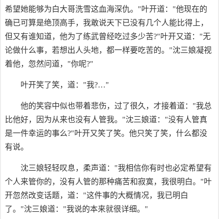
希望她能够为白大哥洗雪这血海深仇。"叶开道："他现在的
确已可算是绝顶高手，我敢说天下已没有几个人能比得上，
但又有谁知道，他为了练武曾经吃过多少苦?"叶开又道："无
论做什么事，若想出人头地，都一样要吃苦的。"沈三娘凝视
着他，忽然问道，"你呢?"
叶开笑了笑，道："我?…"
他的笑容中似也带着悲伤，过了很久，才接着道："我总
比他好，因为从来也没有人管我。"沈三娘道："没有人管真
是一件幸运的事么?"叶开又笑了笑。他只笑了笑，什么都没
有说。
沈三娘轻轻叹息，柔声道："我相信你有时也必定希望有
个人来管你的，没有人管的那种痛苦和寂寞，我很明白。"叶
开忽然改变话题，道："这件事的大概情况，我已明白
了。"沈三娘道："我说的本来就很详细。"