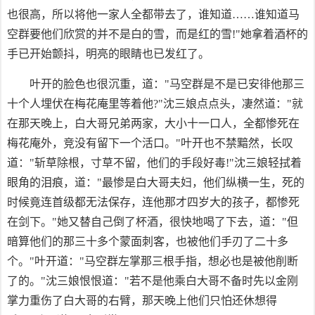
也很高，所以将他一家人全都带去了，谁知道……谁知道马
空群要他们欣赏的并不是白的雪，而是红的雪!"她拿着酒杯的
手已开始颤抖，明亮的眼睛也已发红了。
叶开的脸色也很沉重，道："马空群是不是已安徘他那三
十个人埋伏在梅花庵里等着他?"沈三娘点点头，凄然道："就
在那天晚上，白大哥兄弟两家，大小十一口人，全都惨死在
梅花庵外，竞没有留下一个活口。"叶开也不禁黯然，长叹
道："斩草除根，寸草不留，他们的手段好毒!"沈三娘轻拭着
眼角的泪痕，道："最惨是白大哥夫妇，他们纵横一生，死的
时候竟连首级都无法保存，连他那才四岁大的孩子，都惨死
在剑下。"她又替自己倒了杯酒，很快地喝了下去，道："但
暗算他们的那三十多个蒙面刺客，也被他们手刃了二十多
个。"叶开道："马空群左掌那三根手指，想必也是被他削断
了的。"沈三娘恨恨道："若不是他乘白大哥不备时先以金刚
掌力重伤了白大哥的右臂，那天晚上他们只怕还休想得