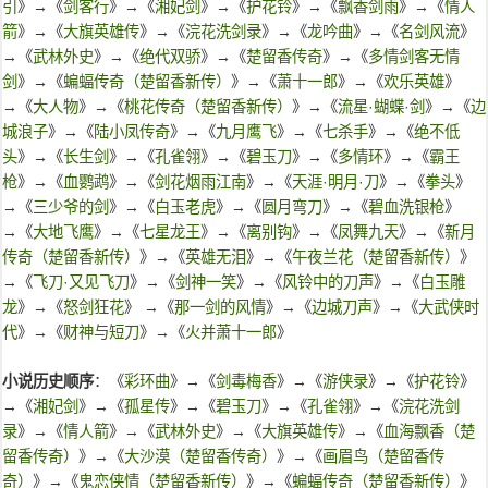
引
》→《
剑客行
》→《
湘妃剑
》→《
护花铃
》→《
飘香剑雨
》→《
情人
箭
》→《
大旗英雄传
》→《
浣花洗剑录
》→《
龙吟曲
》→《
名剑风流
》
→《
武林外史
》→《
绝代双骄
》→《
楚留香传奇
》→《
多情剑客无情
剑
》→《
蝙蝠传奇（楚留香新传）
》→《
萧十一郎
》→《
欢乐英雄
》
→《
大人物
》→《
桃花传奇（楚留香新传）
》→《
流星·蝴蝶·剑
》→《
边
城浪子
》→《
陆小凤传奇
》→《
九月鹰飞
》→《
七杀手
》→《
绝不低
头
》→《
长生剑
》→《
孔雀翎
》→《
碧玉刀
》→《
多情环
》→《
霸王
枪
》→《
血鹦鹉
》→《
剑花烟雨江南
》→《
天涯·明月·刀
》→《
拳头
》
→《
三少爷的剑
》→《
白玉老虎
》→《
圆月弯刀
》→《
碧血洗银枪
》
→《
大地飞鹰
》→《
七星龙王
》→《
离别钩
》→《
凤舞九天
》→《
新月
传奇（楚留香新传）
》→《
英雄无泪
》→《
午夜兰花（楚留香新传）
》
→《
飞刀·又见飞刀
》→《
剑神一笑
》→《
风铃中的刀声
》→《
白玉雕
龙
》→《
怒剑狂花
》 →《
那一剑的风情
》→《
边城刀声
》→《
大武侠时
代
》→《
财神与短刀
》→《
火并萧十一郎
》
小说历史顺序
：《
彩环曲
》→《
剑毒梅香
》→《
游侠录
》→《
护花铃
》
→《
湘妃剑
》→《
孤星传
》→《
碧玉刀
》→《
孔雀翎
》→《
浣花洗剑
录
》→《
情人箭
》→《
武林外史
》→《
大旗英雄传
》→《
血海飘香（楚
留香传奇）
》→《
大沙漠（楚留香传奇）
》→《
画眉鸟（楚留香传
奇）
》→《
鬼恋侠情（楚留香新传）
》→《
蝙蝠传奇（楚留香新传）
》