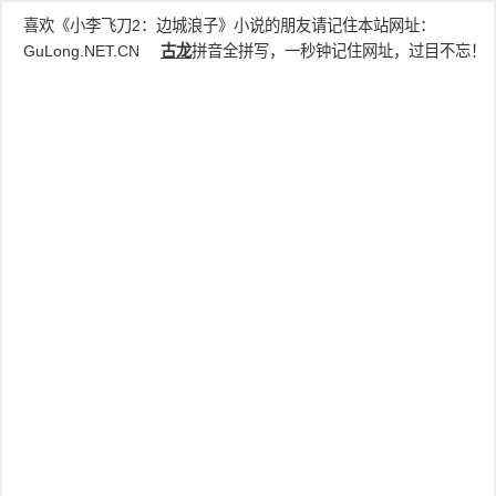
喜欢《小李飞刀2：边城浪子》小说的朋友请记住本站网址：
GuLong.NET.CN
古龙
拼音全拼写，一秒钟记住网址，过目不忘！