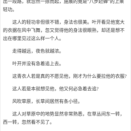
出一段路，就忽然一掠而起，施展的竟是"八步赶蝉"的上乘
轻功。
这人的轻功非但很不错，身法也很美。叶开看见他宽大
的衣据在风中飞舞，忽又觉得他的身法很眼熟，却还是想不
出在哪里见过这么样一个人。
走得越远，夜色就越浓。
叶开并没有急着追上去。
这青衣人若是真的不愿见他，刚才为什么要拉他的衣服?
这人若是本就想见他，他又何必急着去追?
风吹草原，长草间居然有条小径。
这人对草原中的地势显然非常熟悉，在草丛间东一转，
西一转，忽然看不见了。