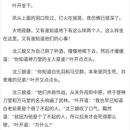
叶开坐下。
凤从上面的洞口吹过，灯火在摇晃，夜仿佛已很深了。
大地寂静，又有谁知道地下有这么样两个人，这么样坐
在这里。又有谁知道他们的心事?
沈三娘又为自己倒了杯酒，慢慢地喝下去，然后才缓缓
道："你知道神刀堂的主人是谁?"叶开点点头。
沈三娘道："你知道白先羽和马空群，本来是同生死、共
患难的兄弟?"叶开又点点头。
沈三娘道："他们并肩作战，从关外闯到中原，终于使神
刀堂和万马堂的名头响遍了武林。"叶开道："我也早已知道
白老前辈是个很了不起的人。"沈三娘叹了口气，黯然
道："就因为他是个了不起的人，所以后来才会死得那么
惨。"叶开道："为什么?"