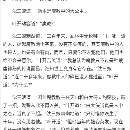
沈三娘道："她本是魔教中的大公主。"
叶开动容道："魔教?"
沈三娘黯然道："三百年来，武林中无论哪一门、哪一派
的人，提起魔教两个字来，没有不头疼的，其实魔教中的人
也是人，也是有血有肉，而且，只要你不去犯他们，他们也
绝不会来惹你。"叶开苦笑道："我总认为魔教只不过是种荒
唐神秘的传说而已，谁知世上竞真有它存在。"沈三娘
道："近二十多年来，魔教中人的确已没人露过面。"叶开
道："为什么?"
沈三娘道："因为魔教教主在天山和白大哥立约赌技，输
了一招，发誓从此不再入关。"叶开道："白大侠当真是人中
之杰，当真了不起。"沈三娘幽幽地道："只可惜你晚生了二
十年，没有见着他。"叶开道："但他当年的雄姿英发，现在
我还一样能想象得到。"沈三娘看着他，眼睛里露出一抹温柔