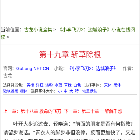
当前位置：
古龙小说全集
>
《小李飞刀2：边城浪子》小说在线阅
读
>
第十九章 斩草除根
官网：
GuLong.NET.CN
小说：
《小李飞刀2：边城浪子》
作者：
古龙
选择背景色：
黄橙
洋红
淡粉
水蓝
草绿
白色
选择字体：
宋体
黑体
微软雅黑
楷体
选择字体大小：
小
中
大
特
恢复默认
上一章：第十八章 救命的飞刀
下一章：第二十章 一醉解千愁
叶开大步追过去，轻唤道："前面的朋友是否有何指教?
请留步说话。"青衣人的脚步非但没停，反而更加快了，又走