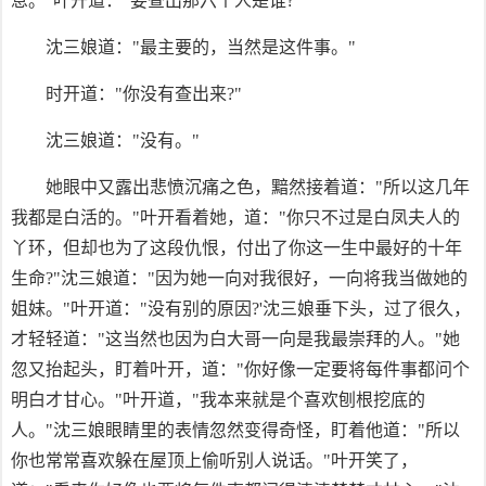
息。"叶开道："要查出那六个人是谁?"
沈三娘道："最主要的，当然是这件事。"
时开道："你没有查出来?"
沈三娘道："没有。"
她眼中又露出悲愤沉痛之色，黯然接着道："所以这几年
我都是白活的。"叶开看着她，道："你只不过是白凤夫人的
丫环，但却也为了这段仇恨，付出了你这一生中最好的十年
生命?"沈三娘道："因为她一向对我很好，一向将我当做她的
姐妹。"叶开道："没有别的原因?'沈三娘垂下头，过了很久，
才轻轻道："这当然也因为白大哥一向是我最崇拜的人。"她
忽又抬起头，盯着叶开，道："你好像一定要将每件事都问个
明白才甘心。"叶开道，"我本来就是个喜欢刨根挖底的
人。"沈三娘眼睛里的表情忽然变得奇怪，盯着他道："所以
你也常常喜欢躲在屋顶上偷听别人说话。"叶开笑了，