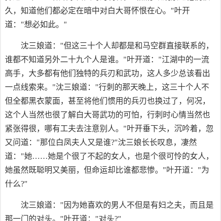
久，知道他们都必定在暗中对白大哥怀恨在心。"叶开
道："想必如此。"
沈三娘道："但这三十个人却都是和马空群直接联系的，
谁都不知道另外二十九个人是谁。"叶开道："江湖中的一流
高手，大多都有他们独特的兵刃和武功，这人多少总该看出
一点线索来。"沈三娘道："行刺的那天晚上，这三十个人不
但全都黑衣蒙面，甚至将他们惯用的兵刃也换过了，何况，
这个人当然也很了解白大哥武功的可怕，行刺时心情当然也
紧张得很，哪有工夫去注意别人。"叶开垂下头，沉吟着，忽
又问道："那位白凤夫人又是谁?"沈三娘长长叹息，凄然
道："她……她是个很了不起的女人，也是个很可怜的女人，
她虽然既聪明又美丽，但命运却比谁都悲惨。"叶开道："为
什么?"
沈三娘道："因为她喜欢的男人不但是有妇之夫，而且是
那一门的对头。"叶开道："对头?"