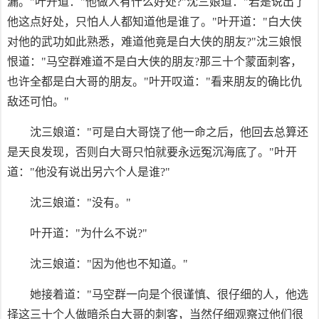
漏。"叶开道："他做人有什么好处?"沈三娘道："若是说出了
他这点好处，只怕人人都知道他是谁了。"叶开道："白大侠
对他的武功如此熟悉，难道他竟是白大侠的朋友?"沈三娘恨
恨道："马空群难道不是白大侠的朋友?那三十个蒙面刺客，
也许全都是白大哥的朋友。"叶开叹道："看来朋友的确比仇
敌还可怕。"
沈三娘道："可是白大哥饶了他一命之后，他回去总算还
是天良发现，否则白大哥只怕就要永远冤沉海底了。"叶开
道："他没有说出另六个人是谁?"
沈三娘道："没有。"
叶开道："为什么不说?"
沈三娘道："因为他也不知道。"
她接着道："马空群一向是个很谨慎、很仔细的人，他选
择这三十个人做暗杀白大哥的刺客，当然仔细观察过他们很