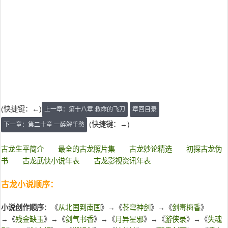
(快捷键：←)
上一章：第十八章 救命的飞刀
章回目录
(快捷键：→)
下一章：第二十章 一醉解千愁
古龙生平简介
最全的古龙照片集
古龙妙论精选
初探古龙伪
书
古龙武侠小说年表
古龙影视资讯年表
古龙小说顺序：
小说创作顺序
：《
从北国到南国
》→《
苍穹神剑
》→《
剑毒梅香
》
→《
残金缺玉
》→《
剑气书香
》→《
月异星邪
》→《
游侠录
》→《
失魂