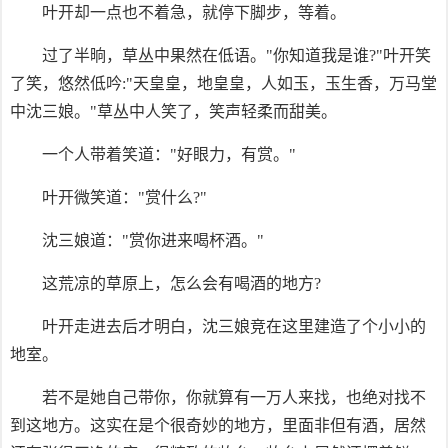
叶开却一点也不着急，就停下脚步，等着。
过了半晌，草丛中果然在低语。"你知道我是谁?"叶开笑
了笑，悠然低吟:"天皇皇，地皇皇，人如玉，玉生香，万马堂
中沈三娘。"草丛中人笑了，笑声轻柔而甜美。
一个人带着笑道："好眼力，有赏。"
叶开微笑道："赏什么?"
沈三娘道："赏你进来喝杯酒。"
这荒凉的草原上，怎么会有喝酒的地方?
叶开走进去后才明白，沈三娘竞在这里建造了个小小的
地室。
若不是她自己带你，你就算有一万人来找，也绝对找不
到这地方。这实在是个很奇妙的地方，里面非但有酒，居然