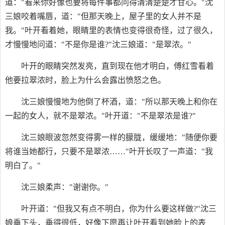
道："看来你好像也要将每件事都问得清清楚楚才甘心。"沈
三娘咬着嘴唇，道："但那天晚上，屋子里的女人并不是
我。"叶开看着她，眼睛里的表情也变得很奇怪，过了很久，
才慢慢地问道："不是你是谁?"沈三娘道："是翠浓。"
叶开的眼睛突然发亮，直到现在他才明白，傅红雪看着
他要拉翠浓时，脸上为什么会露出愤怒之色。
沈三娘慢慢地为他倒了杯酒，道："所以那天晚上和你在
一起的女人，就不是翠浓。"叶开道："不是翠浓是谁?"
沈三娘眼波忽然变得雾一样的朦胧，缓缓地："随便你要
将谁当她都行，只要不是翠浓……"叶开长叹了一声道："我
明白了。"
沈三娘柔声："谢谢你。"
叶开道："但我又有点不明白，你为什么要这样做?"沈三
娘垂下头，垂得很低，好像下愿再让叶开看到她脸上的表