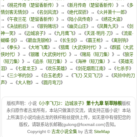
→《
桃花传奇（楚留香新传）
》→《
新月传奇（楚留香新传）
》→《
多
情剑客无情剑
》→《
名剑风流
》→《
绝代双骄
》→《
火并萧十一郎
》
→《
午夜兰花（楚留香新传）
》→《
陆小凤传奇
》→《
绣花大盗
》
→《
决战前后
》→《
银钩赌坊
》→《
幽灵山庄
》→《
凤舞九天
》→《
剑
神一笑
》→《
边城浪子
》→《
九月鹰飞
》→《
天涯·明月·刀
》→《
流星·
蝴蝶·剑
》→《
碧血洗银枪
》→《
长生剑
》→《
霸王枪
》→《
离别钩
》
→《
拳头
》→《
大地飞鹰
》→《
猎鹰（大武侠时代）
》→《
群狐（大武
侠时代）
》→《
银雕（大武侠时代）
》→《
赌局（短刀集）
》→《
狼牙
（短刀集）
》→《
追杀（短刀集）
》→《
海神（短刀集）
》→《
英雄无
泪
》→《
七星龙王
》→《
欢乐英雄
》→《
剑花烟雨江南
》→《
七杀手
》
→《
三少爷的剑
》→《
白玉老虎
》→《
飞刀·又见飞刀
》→《
风铃中的刀
声
》→《
大人物
》→《
圆月弯刀
》
版权声明：小说
《小李飞刀2：边城浪子》
第十九章 斩草除根
版权
永归原作者古龙所有，本站只做演示交流，请支持正版小说！本站
上所演示小说均由古龙的铁杆粉丝提供上传，如无意中有侵犯您的
版权，请联系站长邮箱(gulong@foxmail.com)告知。
Copyright ©
古龙小说全集
by 古龙
SiteMap