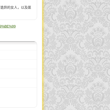
，诡异的女人，以及匪
%E9%BE%99