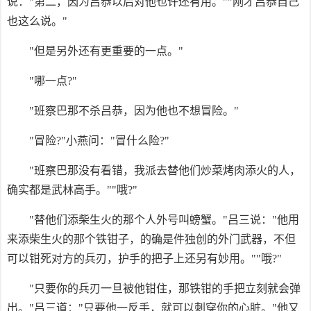
说："第二，因为吕恭以后对他也许还有用。""刚才吕恭自己
也这么说。"
"但是另外还有更重要的一点。"
"哪一点?"
"班察巴那不杀吕恭，因为他也不想冒险。"
"冒险?"小燕问："冒什么险?"
"班察巴那没有看错，我派去替他们炒菜烤肉添火的人，
确实都是武林高手。""哦?"
"替他们添柴生火的那个人外号叫螃蟹。"吕三说："他用
来添柴生火的那个铁钳子，的确是件独创的外门武器，不但
可以钳死对方的兵刃，护手的把子上还另有妙用。""哦?"
"只要你的兵刃一旦被他钳住，那铁钳的手把立刻就会弹
出。"吕三道："只要他一反手，就可以刺穿你的心脏。"他又