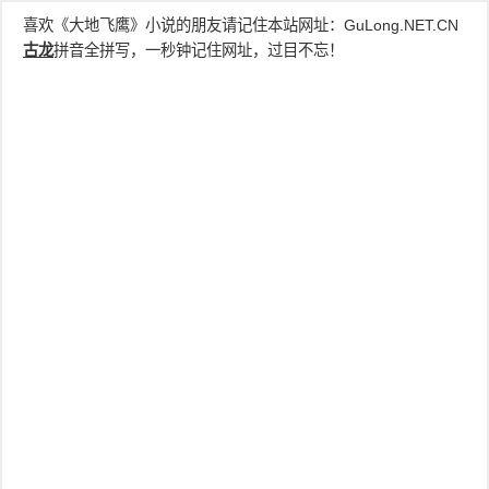
喜欢《大地飞鹰》小说的朋友请记住本站网址：
GuLong.NET.CN
古龙
拼音全拼写，一秒钟记住网址，过目不忘！