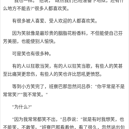
"我也一样。"他说，"既然我们已经准备下地狱，还有什
么地方不能去?"很多人都喜欢笑。
有很多被人喜爱、受人欢迎的人都喜欢笑。
因为笑就像是最珍贵的胭脂花粉香料，不但能使自己芬
芳美丽，也能使别人愉快。
可是笑也有很多种。
有的人以狂歌当哭，有的人以狂笑当歌，有些人的笑甚
至比痛哭更悲伤，有些人的笑也许比怒吼更愤怒。
等到小方笑完了，班察巴那忽然问吕恭："你平常是不是
常常笑?""我不常笑。"
"为什么?"
"因为我常常都笑不出，"吕恭说："就是有时我想笑，也
不能笑，不敢笑。"班察巴那看着他，看了很久，忽然说出句