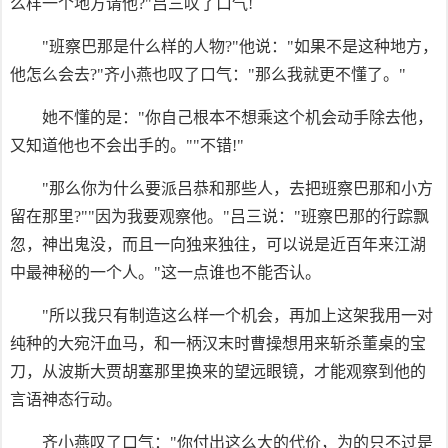
么样一个地方请他?"吕三叹了口气!
"班察巴那是什么样的人物?"他说："如果不是这种地方，
他怎么会去?"齐小燕也叹了口气："那么我就更不懂了。"
她不懂的是："你自己根本不想乘这个机会动手除去他，
又知道他也不会出手的。""不错!"
"那么你为什么要派吕恭和那些人，去把班察巴那和小方
留在那里?""因为我要观察他。"吕三说："班察巴那的行踪飘
忽，神出鬼没，而且一向独来独往，可以说是近百年来江湖
中最神秘的一个人。"这一点谁也不能否认。
"所以我只有制造这么样一个机会，再加上这架我用一对
纯种的大宛汗血马，和一柄汉末时曹操想用来斩杀董桌的宝
刀，从波斯大贾胡塞那里换来的望远眼镜，才能观察到他的
言语神态行动。
齐小燕叹了口气："你付出这么大的代价，为的只不过是