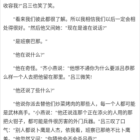
收容我?"吕三也笑了笑。
"看来我们彼此都很了解。所以我相信我们以后一定会相
处得很好。"然后他又间她："现在是谁在说话?"
"是班察巴那。"
"他在说什么?"
"他在奇怪。"齐小燕说："他想不通你为什么要派吕恭那
么样一个人去把他留在那里。"吕三微笑!
"他还说了些什么?"
"他说你派去替他们炒菜烤肉的那些人，每一个人都可能
是武林高手。"小燕说："他还说连那个正在添火的人用的那
把火钳子，都可能是件很厉害的外门兵器。"吕三叹了口
气："别人都说卜鹰是人杰，依我看，班察已那绝不比卜鹰
差。"他忽然又问："你猜他会不会杀吕恭?"