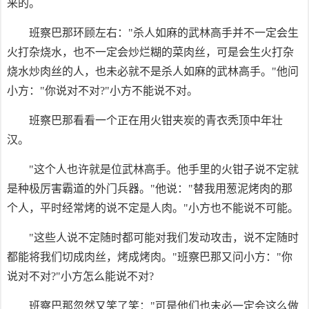
来的。
班察巴那环顾左右："杀人如麻的武林高手并不一定会生
火打杂烧水，也不一定会炒烂糊的菜肉丝，可是会生火打杂
烧水炒肉丝的人，也未必就不是杀人如麻的武林高手。"他问
小方："你说对不对?"小方不能说不对。
班察巴那看看一个正在用火钳夹炭的青衣秃顶中年壮
汉。
"这个人也许就是位武林高手。他手里的火钳子说不定就
是种极厉害霸道的外门兵器。"他说："替我用葱泥烤肉的那
个人，平时经常烤的说不定是人肉。"小方也不能说不可能。
"这些人说不定随时都可能对我们发动攻击，说不定随时
都能将我们切成肉丝，烤成烤肉。"班察巴那又问小方："你
说对不对?"小方怎么能说不对?
班察巴那忽然又笑了笑："可是他们也未必一定会这么做