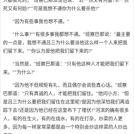
人都会死的，"班察巴那淡淡他说："迟一点又有何益?早一点
死又有何妨?""可是我想不通你为什么要杀他?"
"因为有些事我也想不通。"
"什么事?""有很多事我都想不通。"班察巴那说："最主要
的一点是，我想不通吕三为什么要派他这么样一个人来把我
们留下来。""你认为是他把我们留下来的?"
"当然是，"班察巴那道："只有他这种人才能把我们留下
来。""为什么?"
"因为他不但规矩有礼，而且偶尔会说些真心话。"班察
巴那道："只有真诚的人，才能把我们留住。"他问小方："但
是吕三为什么要把我们留住在这里呢?是因为他深怕我们再追
踪下去?还是因为他已经在这里布下了埋伏?"河滨的确有很多
人，有的在生火，有的在烧水，有的在打杂，炒菜的人更
多，因为每一样家常菜都是由一个特别会炒这样菜的人炒出