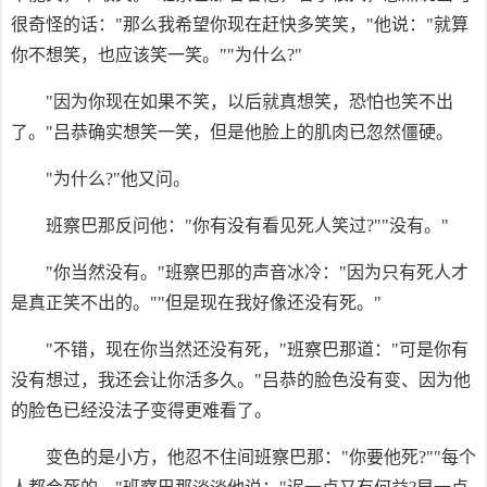
很奇怪的话："那么我希望你现在赶快多笑笑，"他说："就算
你不想笑，也应该笑一笑。""为什么?"
"因为你现在如果不笑，以后就真想笑，恐怕也笑不出
了。"吕恭确实想笑一笑，但是他脸上的肌肉已忽然僵硬。
"为什么?"他又问。
班察巴那反问他："你有没有看见死人笑过?""没有。"
"你当然没有。"班察巴那的声音冰冷："因为只有死人才
是真正笑不出的。""但是现在我好像还没有死。"
"不错，现在你当然还没有死，"班察巴那道："可是你有
没有想过，我还会让你活多久。"吕恭的脸色没有变、因为他
的脸色已经没法子变得更难看了。
变色的是小方，他忍不住间班察巴那："你要他死?""每个