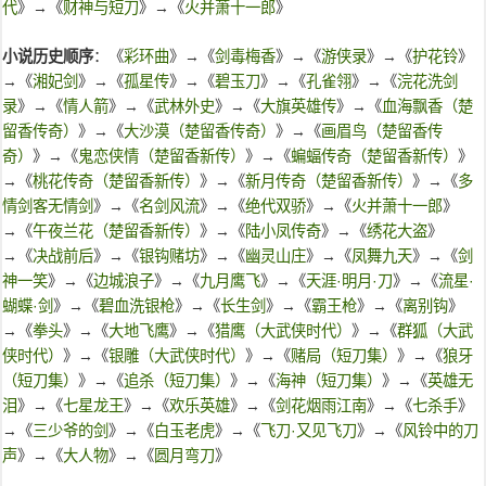
代
》→《
财神与短刀
》→《
火并萧十一郎
》
小说历史顺序
：《
彩环曲
》→《
剑毒梅香
》→《
游侠录
》→《
护花铃
》
→《
湘妃剑
》→《
孤星传
》→《
碧玉刀
》→《
孔雀翎
》→《
浣花洗剑
录
》→《
情人箭
》→《
武林外史
》→《
大旗英雄传
》→《
血海飘香（楚
留香传奇）
》→《
大沙漠（楚留香传奇）
》→《
画眉鸟（楚留香传
奇）
》→《
鬼恋侠情（楚留香新传）
》→《
蝙蝠传奇（楚留香新传）
》
→《
桃花传奇（楚留香新传）
》→《
新月传奇（楚留香新传）
》→《
多
情剑客无情剑
》→《
名剑风流
》→《
绝代双骄
》→《
火并萧十一郎
》
→《
午夜兰花（楚留香新传）
》→《
陆小凤传奇
》→《
绣花大盗
》
→《
决战前后
》→《
银钩赌坊
》→《
幽灵山庄
》→《
凤舞九天
》→《
剑
神一笑
》→《
边城浪子
》→《
九月鹰飞
》→《
天涯·明月·刀
》→《
流星·
蝴蝶·剑
》→《
碧血洗银枪
》→《
长生剑
》→《
霸王枪
》→《
离别钩
》
→《
拳头
》→《
大地飞鹰
》→《
猎鹰（大武侠时代）
》→《
群狐（大武
侠时代）
》→《
银雕（大武侠时代）
》→《
赌局（短刀集）
》→《
狼牙
（短刀集）
》→《
追杀（短刀集）
》→《
海神（短刀集）
》→《
英雄无
泪
》→《
七星龙王
》→《
欢乐英雄
》→《
剑花烟雨江南
》→《
七杀手
》
→《
三少爷的剑
》→《
白玉老虎
》→《
飞刀·又见飞刀
》→《
风铃中的刀
声
》→《
大人物
》→《
圆月弯刀
》