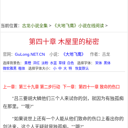
当前位置：
古龙小说全集
>
《大地飞鹰》小说在线阅读
>
第四十章 木屋里的秘密
官网：
GuLong.NET.CN
小说：
《大地飞鹰》
作者：古龙
选择背景色：
黄橙
洋红
淡粉
水蓝
草绿
白色
选择字体：
宋体
黑体
微软雅黑
楷体
选择字体大小：
小
中
大
特
恢复默认
上一章：第三十九章 第二步行动
下一章：第四十一章 致命的伤口
"吕三要胡大鳞他们三个人来试你的剑，就因为有独孤痴
在那里。""哦?"
"如果说世上还有一个人能从他们致命的伤口上看出你的
剑法来，这个人无疑就是独孤痴。""哦?"