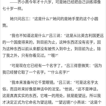
——齐小燕今年才十六岁，可是她已经把自己训练得像
七十岁一样。
她只问吕三："这是什么?"她问的是她手里的这个小圆
筒。
"我也不知道这是什么?"吕三说："这是从比英吉利国更远
的一个国度得来的，到目前为止，这种东西还没有名字，因
为这种东西以前从来都没有被传入到中土，到目前为止，除
了我之外，只有你看见过。""哦?"
"可是现在它已经有一个名字了，"吕三得意微笑："因为
我已经替它取了一个名字。""什么名字?"
"我本来准备叫它千里眼镜。"吕三说："可是这名字太
俗，而且听来好像是神话中的法宝。"他说，"这不是神话，
这是真真实实的东西，它唯一的用处，就是能望远，所以我
才决定正式为它命名为望远镜。""望远镜?"小燕说："这是个