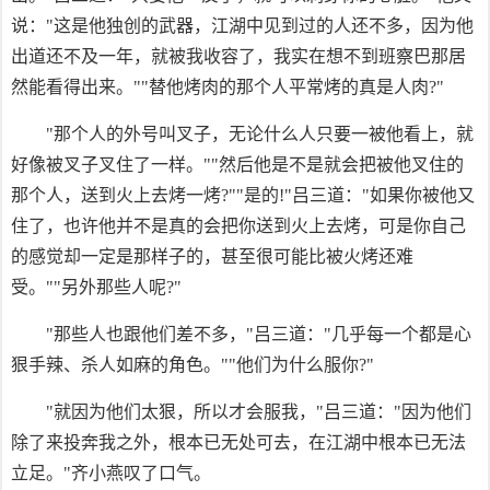
说："这是他独创的武器，江湖中见到过的人还不多，因为他
出道还不及一年，就被我收容了，我实在想不到班察巴那居
然能看得出来。""替他烤肉的那个人平常烤的真是人肉?"
"那个人的外号叫叉子，无论什么人只要一被他看上，就
好像被叉子叉住了一样。""然后他是不是就会把被他叉住的
那个人，送到火上去烤一烤?""是的!"吕三道："如果你被他又
住了，也许他并不是真的会把你送到火上去烤，可是你自己
的感觉却一定是那样子的，甚至很可能比被火烤还难
受。""另外那些人呢?"
"那些人也跟他们差不多，"吕三道："几乎每一个都是心
狠手辣、杀人如麻的角色。""他们为什么服你?"
"就因为他们太狠，所以才会服我，"吕三道："因为他们
除了来投奔我之外，根本已无处可去，在江湖中根本已无法
立足。"齐小燕叹了口气。