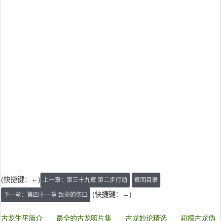
(快捷键：←)
上一章：第三十九章 第二步行动
章回目录
(快捷键：→)
下一章：第四十一章 致命的伤口
古龙生平简介
最全的古龙照片集
古龙妙论精选
初探古龙伪