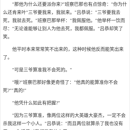
"那他为什么还要派你来?"班察巴那也有点惊奇："你为什
么还肯来叶"三爷要我来，我就来。"吕恭说："三爷要我去
死，我就去死。"班察巴那举杯："我佩服他。"他举杯一饮而
尽："无论谁能够让别人为他去死，我都佩服。"吕恭却笑了
笑。
他平时本来常常笑不出来的，这种时候他反而能笑出来
了。
"可是三爷算准我不会死的。"
"哦?"班察巴那好像更奇怪了："他真的能算准你不会
死?""真的!"
"他凭什么如此有把握?"
"因为三爷算准，像两位这样的大英雄大豪杰，一定不会
杀我这样一个小人。"吕恭说："而且两位就算杀了我也没有