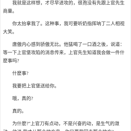
我就是这样想，才尽早进攻的，很孢没有先跟上官先生
商量。
你太抬拿我了。这种事，我可要听奶指挥呐丁二人相视
大笑。
唐傲内心感到骄傲无比。他猛喝了一口酒之後，说道：
等一下上官堡攻陷的消息传来，上官先生知道我会做一件什
麽事吗?
什麽事?
我要把上官堡送给你。
哦，真的?
真的。
为什麽?”上官刀有点动，不是兴奋的动，是生气的潋