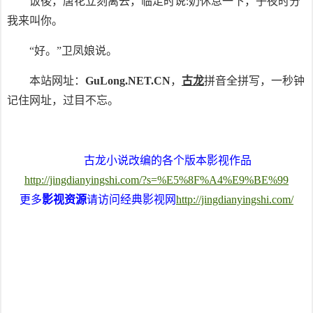
饭後，唐花立刻离去，临走时说:奶休息一下，子夜时分
我来叫你。
“好。”卫凤娘说。
本站网址：
GuLong.NET.CN
，
古龙
拼音全拼写，一秒钟
记住网址，过目不忘。
古龙小说改编的各个版本影视作品
http://jingdianyingshi.com/?s=%E5%8F%A4%E9%BE%99
更多
影视资源
请访问经典影视网
http://jingdianyingshi.com/