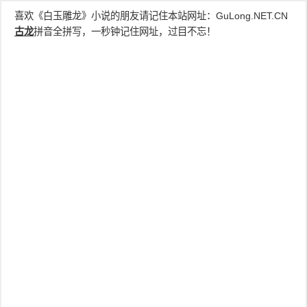
喜欢《白玉雕龙》小说的朋友请记住本站网址：
GuLong.NET.CN
古龙
拼音全拼写，一秒钟记住网址，过目不忘！