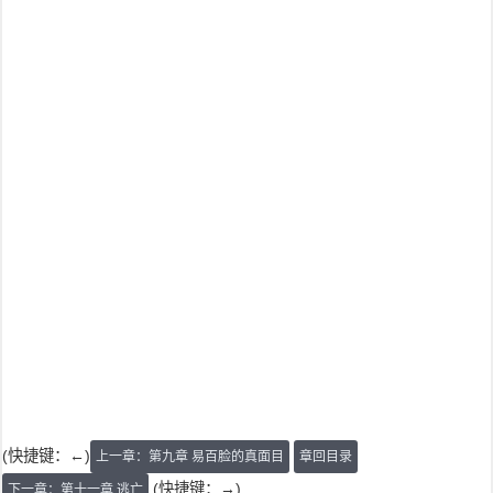
(快捷键：←)
上一章：第九章 易百脸的真面目
章回目录
(快捷键：→)
下一章：第十一章 逃亡