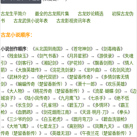
古龙生平简介
最全的古龙照片集
古龙妙论精选
初探古龙伪
书
古龙武侠小说年表
古龙影视资讯年表
古龙小说顺序：
小说创作顺序
：《
从北国到南国
》→《
苍穹神剑
》→《
剑毒梅香
》
→《
残金缺玉
》→《
剑气书香
》→《
月异星邪
》→《
游侠录
》→《
失魂
引
》→《
剑客行
》→《
湘妃剑
》→《
护花铃
》→《
飘香剑雨
》→《
情人
箭
》→《
大旗英雄传
》→《
浣花洗剑录
》→《
龙吟曲
》→《
名剑风流
》
→《
武林外史
》→《
绝代双骄
》→《
楚留香传奇
》→《
多情剑客无情
剑
》→《
蝙蝠传奇（楚留香新传）
》→《
萧十一郎
》→《
欢乐英雄
》
→《
大人物
》→《
桃花传奇（楚留香新传）
》→《
流星·蝴蝶·剑
》→《
边
城浪子
》→《
陆小凤传奇
》→《
九月鹰飞
》→《
七杀手
》→《
绝不低
头
》→《
长生剑
》→《
孔雀翎
》→《
碧玉刀
》→《
多情环
》→《
霸王
枪
》→《
血鹦鹉
》→《
剑花烟雨江南
》→《
天涯·明月·刀
》→《
拳头
》
→《
三少爷的剑
》→《
白玉老虎
》→《
圆月弯刀
》→《
碧血洗银枪
》
→《
大地飞鹰
》→《
七星龙王
》→《
离别钩
》→《
凤舞九天
》→《
新月
传奇（楚留香新传）
》→《
英雄无泪
》→《
午夜兰花（楚留香新传）
》