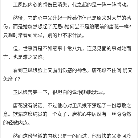
卫凤娘内心的感伤已消失，代之起的是一阵一阵感动。
然後，它的心中又升起一阵感伤但已是原来对大堂的感
伤，而是她忽然想起了无忌o她何尝不是踉眼前的唐花一样?
只想时常看到无忌，别的也不求什麽。
但，世事真是不如意事十常八九，连见见面的事对她而
言，也是难之又难。
看到卫凤娘脸上又露出伤感的神色，唐花忍不住问:奶又
怎麽了?
卫凤娘苦笑一下，很坦白的说:我想起无忌。
唐花没有说话。不过他心对卫凤娘不禁起了一份尊敬之
意。欺骗这麽纯员的一个女子，唐花心中居然有一丝隐隐然
的轻微内疚。
然而这份轻微的内疚只是一闪而过，他很快的叉变回冷