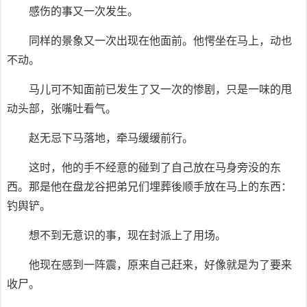
感伤的事又一次发生。
同样的景象又一次出现在他面前。他愕坐在马上，动也
不动。
马儿可不知面前已发生了又一次的惨剧，只是一味的甩
动头部，张嘴吐看气。
赵无忌下马落地，牵马缓缓前行。
这时，他的手不经意的碰到了自己放在马身旁没的东
西。那是他在盘龙谷把弟兄们埋葬後顺手放在马上的东西：
钓舆铲。
想不到无意识的事，现在封派上了用场。
他现在感到一阵震，原来自己赶来，好像就是为了要来
收尸。