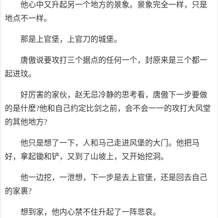
他心中又升起另一个地方的景象。景象完全一样，只是
地点不一样。
那是上官堡，上官刀的城堡。
唐傲说要攻打三个据点的任何一个，封原来是三个都一
起进玟。
好厉害的家伙，赵无忌冷静的思考看，唐傲下一步要做
的是什麽?他和自己约定比剑之前，会不会一一的攻打大风堂
的其他地方?
他只是想了一下，人和马己走进风堡的大门。他把马
好，拿起锄和铲，又到了山坡上，又开始挖洞。
他一边挖，一泄想，下一步是去上官堡，还是回去自己
的家裹?
想到家，他内心禁不住升起了一阵悲哀。