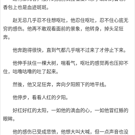
香包上也是血迹斑斑。
赵无忌几乎忍不住想呕吐，他忍住呕吐，忍不住心底无
穷的感伤。他再不敢观看面前的景象，他转身，掉头足狂
奔。
他奔跑得很快，直到气都几乎喘不过来了才停止下来。
他伸手扶住一棵大树，喘看气，呕吐的感觉再也压抑不
住，咕噜咕噜的吐了起来。
然後，他又足狂奔，奔向夕阳照下的地平线。
他停步，看看人红的夕阳。
好红好红的太阳，一如他的滴血的心，一如他冒红鲧的
眼眸。
他的感伤已受成悲愤，他想大叫大喊，但一点声音也没