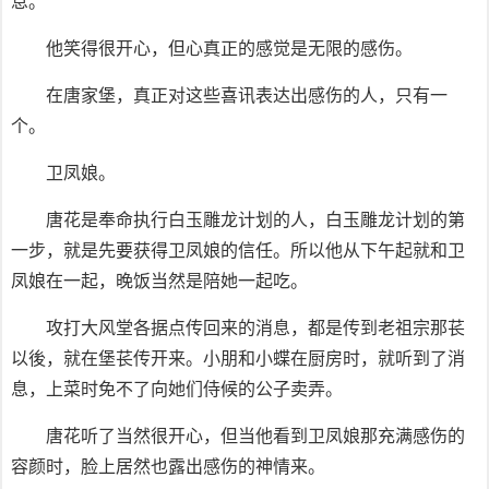
息。
他笑得很开心，但心真正的感觉是无限的感伤。
在唐家堡，真正对这些喜讯表达出感伤的人，只有一
个。
卫凤娘。
唐花是奉命执行白玉雕龙计划的人，白玉雕龙计划的第
一步，就是先要获得卫凤娘的信任。所以他从下午起就和卫
凤娘在一起，晚饭当然是陪她一起吃。
攻打大风堂各据点传回来的消息，都是传到老祖宗那苌
以後，就在堡苌传开来。小朋和小蝶在厨房时，就听到了消
息，上菜时免不了向她们侍候的公子卖弄。
唐花听了当然很开心，但当他看到卫凤娘那充满感伤的
容颜时，脸上居然也露出感伤的神情来。