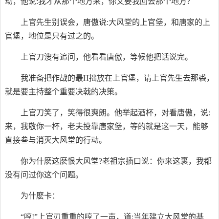
动，他说:我才从那个地方来，你又要我回去那个地方?
上官先生别误会，唐傲说:大风堂的上官堡，和唐家的上
官堡，地位是只有过之的。
上官刀溲有追问，他看看唐傲，等候他把话说完。
我准备把作战的最H拙放在上官堡，请上官先生去那裘，
就是要主持整个重要决戟的决策。
上官刀笑了，笑得很爽朗。他举起酒杯，对看唐傲，说:
来，我敬你一杯，老夫投靠唐家堡，等的就是这一天，能够
直接叁与消灭大风堂的行动。
你为什麽这麽恨大风堂?老祖宗插口说：你来这裹，我都
没有问过你这个问题。
为什麽卡：
“哼!”上官刃重重的哼了一声，道:当年建立大风堂的基