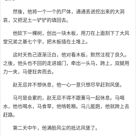
然後，他将一个一个的尸体，通通丢进挖出来的大洞
哀，又把泥土一铲铲的填回去。
他砍下一棵树，创出一块木板，用刀在上面刻下了大风
堂兄弟之基七个字，把木板插在土堆上。
这时天色己逐渐泛白，他对看木板，默然注视了良久。
之後，他头也不回的走进城门，牵出一头马，跨上，双腿用
力一夹，马便狂奔而去。
赵无忌并不想休息，他一心一意只想尽早赶到风堡。
马可是会累的，赵无忌不得不跟蓍马一起休息。马喝
水，他也喝水，马食草，他啃乾粮。马儿能跑，他就跨上去
赶路。
第二天中午，他满脸风尘的抵达风堡了。