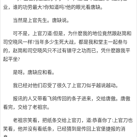
业，谁的功劳最大?你知道吗?他的眼光看唐缺。
当然是上官先生。唐缺说。
可不是，上官刀道:但是，为什麽我的地位竟然踉赵简和
司空晓风一样?当年多少生死大战，都是我和堂主一起叁与
的，赵简和司空晓风只不过有镇守之功而已，凭什麽踉我平
起平坐?
是呀。唐缺应和看。
我已经对他们忍受了很久了上官刀似乎越说越动。
报讯的人又带看飞鸽传回的条子进来，交给唐傲。唐傲
看完，交给了老祖宗。
老祖宗笑看，把纸条交给上官刃，道:恭喜你了:上官刀也
笑看，他并没有看纸条，已经猜到是传回上官堡捷报的消