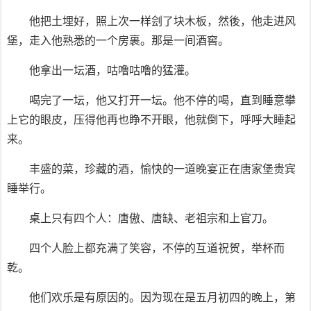
他把土埋好，照上次一样刽了块木板，然後，他走进风
堡，走入他熟悉的一个房裹。那是一间酒窖。
他拿出一坛酒，咕噜咕噜的猛灌。
喝完了一坛，他又打开一坛。他不停的喝，直到睡意攀
上它的眼皮，压得他再也睁不开眼，他就倒下，呼呼大睡起
来。
丰盛的菜，珍藏的酒，愉快的一道晚宴正在唐家堡贵宾
睡举行。
桌上只有四个人：唐傲、唐缺、老祖宗和上官刀。
四个人脸上都充满了笑容，不停的互道祝贺，举杯而
乾。
他们欢乐是有原因的。因为现在是五月初四的晚上，第