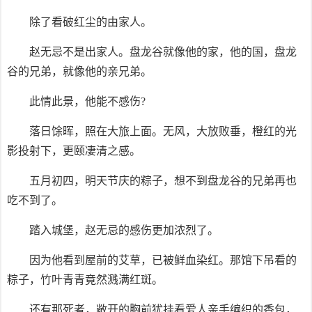
除了看破红尘的由家人。
赵无忌不是出家人。盘龙谷就像他的家，他的国，盘龙
谷的兄弟，就像他的亲兄弟。
此情此景，他能不感伤?
落日馀晖，照在大旅上面。无风，大放败垂，橙红的光
影投射下，更颐凄清之感。
五月初四，明天节庆的粽子，想不到盘龙谷的兄弟再也
吃不到了。
踏入城堡，赵无忌的感伤更加浓烈了。
因为他看到屋前的艾草，已被鲜血染红。那馆下吊看的
粽子，竹叶青青竟然溅满红斑。
还有那死者，敞开的胸前犹挂看爱人亲手编织的香包，