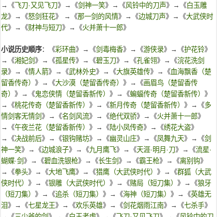
→《
飞刀·又见飞刀
》→《
剑神一笑
》→《
风铃中的刀声
》→《
白玉雕
龙
》→《
怒剑狂花
》 →《
那一剑的风情
》→《
边城刀声
》→《
大武侠时
代
》→《
财神与短刀
》→《
火并萧十一郎
》
小说历史顺序
：《
彩环曲
》→《
剑毒梅香
》→《
游侠录
》→《
护花铃
》
→《
湘妃剑
》→《
孤星传
》→《
碧玉刀
》→《
孔雀翎
》→《
浣花洗剑
录
》→《
情人箭
》→《
武林外史
》→《
大旗英雄传
》→《
血海飘香（楚
留香传奇）
》→《
大沙漠（楚留香传奇）
》→《
画眉鸟（楚留香传
奇）
》→《
鬼恋侠情（楚留香新传）
》→《
蝙蝠传奇（楚留香新传）
》
→《
桃花传奇（楚留香新传）
》→《
新月传奇（楚留香新传）
》→《
多
情剑客无情剑
》→《
名剑风流
》→《
绝代双骄
》→《
火并萧十一郎
》
→《
午夜兰花（楚留香新传）
》→《
陆小凤传奇
》→《
绣花大盗
》
→《
决战前后
》→《
银钩赌坊
》→《
幽灵山庄
》→《
凤舞九天
》→《
剑
神一笑
》→《
边城浪子
》→《
九月鹰飞
》→《
天涯·明月·刀
》→《
流星·
蝴蝶·剑
》→《
碧血洗银枪
》→《
长生剑
》→《
霸王枪
》→《
离别钩
》
→《
拳头
》→《
大地飞鹰
》→《
猎鹰（大武侠时代）
》→《
群狐（大武
侠时代）
》→《
银雕（大武侠时代）
》→《
赌局（短刀集）
》→《
狼牙
（短刀集）
》→《
追杀（短刀集）
》→《
海神（短刀集）
》→《
英雄无
泪
》→《
七星龙王
》→《
欢乐英雄
》→《
剑花烟雨江南
》→《
七杀手
》
→《
三少爷的剑
》→《
白玉老虎
》→《
飞刀·又见飞刀
》→《
风铃中的刀