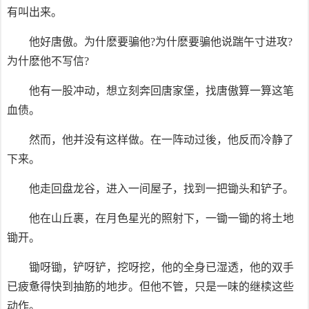
有叫出来。
他好唐傲。为什麽要骗他?为什麽要骗他说踹午寸进攻?
为什麽他不写信?
他有一股冲动，想立刻奔回唐家堡，找唐傲算一算这笔
血债。
然而，他并没有这样做。在一阵动过後，他反而冷静了
下来。
他走回盘龙谷，进入一间屋子，找到一把锄头和铲子。
他在山丘裹，在月色星光的照射下，一锄一锄的将土地
锄开。
锄呀锄，铲呀铲，挖呀挖，他的全身已湿透，他的双手
已疲惫得快到抽筋的地步。但他不管，只是一味的继椟这些
动作。