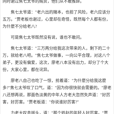
同时谢过焦七太爷的赐赏，他们从不敢推辞。
焦七太爷道："老六出的赌本，也担了风险，老六应该分
五万。"贾老板也谢过，心里却在奇怪，既然每个人都有份，
为什麽不分给老八?
可是焦七太爷既然没有说，谁也不敢问。
焦七太爷道："三万两分给我这次带来的人，剩下的二十
万，就给老八吧。"焦七太爷做事，一向公平合理，对这八个
弟子，更没有偏爱，这次，廖老八本没有出力，却分了个大
份，大家心里，都在诧异。
廖老八自己也吃了一惊，抢着道："为什麽分给我这麽
多?"焦七太爷叹了口气，道："因为你很快就会需要的。"廖老
八还想再说，那面色淡黄的中年人方老大忽然失声道："好厉
害，好厉害。"贾老板道："你说谁好厉害?"
力老大叹息摇头，道："那个姓赵的年轻人好厉害。"贾