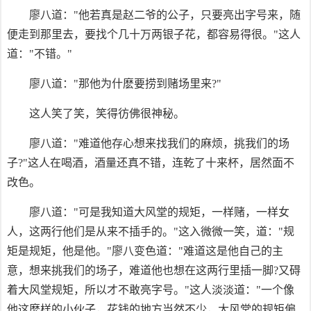
廖八道："他若真是赵二爷的公子，只要亮出字号来，随
便走到那里去，要找个几十万两银子花，都容易得很。"这人
道："不错。"
廖八道："那他为什麽要捞到赌场里来?"
这人笑了笑，笑得彷佛很神秘。
廖八道："难道他存心想来找我们的麻烦，挑我们的场
子?"这人在喝酒，酒量还真不错，连乾了十来杯，居然面不
改色。
廖八道："可是我知道大风堂的规矩，一样赌，一样女
人，这两行他们是从来不插手的。"这入微微一笑，道："规
矩是规矩，他是他。"廖八变色道："难道这是他自己的主
意，想来挑我们的场子，难道他也想在这两行里插一脚?又碍
着大风堂规矩，所以才不敢亮字号。"这人淡淡道："一个像
他这麽样的小伙子，花钱的地方当然不少，大风堂的规矩偏