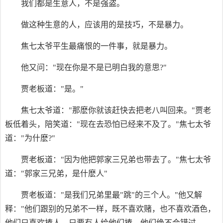
我们都是生意人，不是强盗。
做这种生意的人，应该用的是技巧，不是暴力。
焦七太爷平生最痛恨的一件事，就是暴力。
他又问："现在你是不是已明白我的意思?"
贾老板道："是。"
焦七太爷道："那麽你就该赶快去把老八叫回来。"贾老
板低着头，陪笑道："现在去恐怕已经来不及了。"焦七太爷
道："为什麽?"
贾老板道："因为他把郭家三兄弟也带去了。"焦七太爷
道："郭家三兄弟，是什麽人"
贾老板道："是我们兄弟里最"跳"的三个人。"他又解
释："他们跟别的兄弟不一样，既不喜欢赌，也不喜欢酒色，
他们只喜欢揍人，只要有人给他们揍，他们绝不会错过