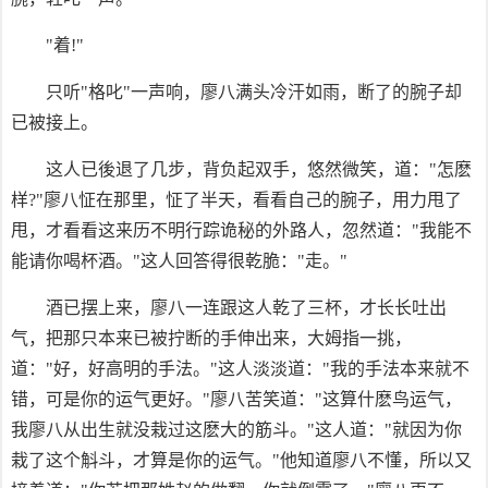
"着!"
只听"格叱"一声响，廖八满头冷汗如雨，断了的腕子却
已被接上。
这人已後退了几步，背负起双手，悠然微笑，道："怎麽
样?"廖八怔在那里，怔了半天，看看自己的腕子，用力甩了
甩，才看看这来历不明行踪诡秘的外路人，忽然道："我能不
能请你喝杯酒。"这人回答得很乾脆："走。"
酒已摆上来，廖八一连跟这人乾了三杯，才长长吐出
气，把那只本来已被拧断的手伸出来，大姆指一挑，
道："好，好高明的手法。"这人淡淡道："我的手法本来就不
错，可是你的运气更好。"廖八苦笑道："这算什麽鸟运气，
我廖八从出生就没栽过这麽大的筋斗。"这人道："就因为你
栽了这个斛斗，才算是你的运气。"他知道廖八不懂，所以又