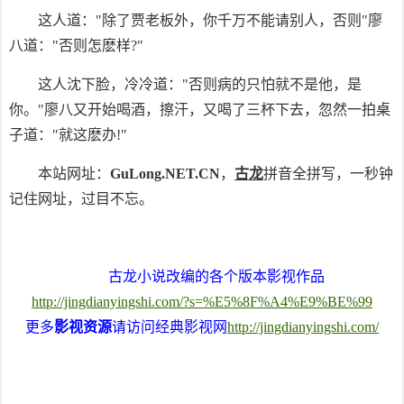
这人道："除了贾老板外，你千万不能请别人，否则"廖
八道："否则怎麽样?"
这人沈下脸，冷冷道："否则病的只怕就不是他，是
你。"廖八又开始喝酒，擦汗，又喝了三杯下去，忽然一拍桌
子道："就这麽办!"
本站网址：
GuLong.NET.CN
，
古龙
拼音全拼写，一秒钟
记住网址，过目不忘。
古龙小说改编的各个版本影视作品
http://jingdianyingshi.com/?s=%E5%8F%A4%E9%BE%99
更多
影视资源
请访问经典影视网
http://jingdianyingshi.com/