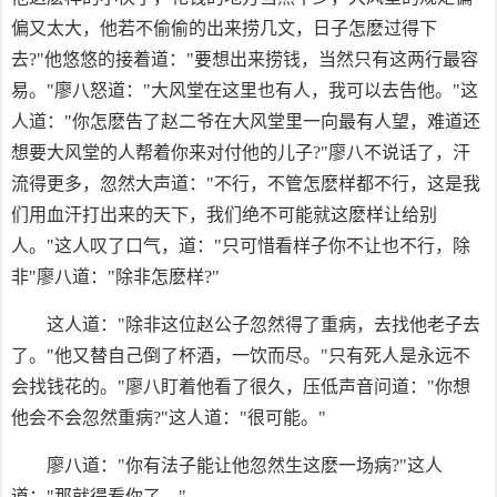
偏又太大，他若不偷偷的出来捞几文，日子怎麽过得下
去?"他悠悠的接着道："要想出来捞钱，当然只有这两行最容
易。"廖八怒道："大风堂在这里也有人，我可以去告他。"这
人道："你怎麽告了赵二爷在大风堂里一向最有人望，难道还
想要大风堂的人帮着你来对付他的儿子?"廖八不说话了，汗
流得更多，忽然大声道："不行，不管怎麽样都不行，这是我
们用血汗打出来的天下，我们绝不可能就这麽样让给别
人。"这人叹了口气，道："只可惜看样子你不让也不行，除
非"廖八道："除非怎麽样?"
这人道："除非这位赵公子忽然得了重病，去找他老子去
了。"他又替自己倒了杯酒，一饮而尽。"只有死人是永远不
会找钱花的。"廖八盯着他看了很久，压低声音问道："你想
他会不会忽然重病?"这人道："很可能。"
廖八道："你有法子能让他忽然生这麽一场病?"这人
道："那就得看你了。"