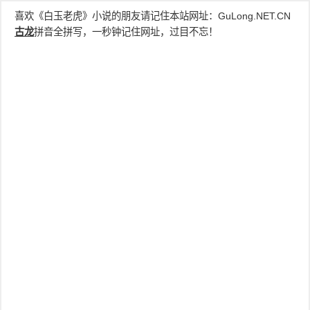
喜欢《白玉老虎》小说的朋友请记住本站网址：
GuLong.NET.CN
古龙
拼音全拼写，一秒钟记住网址，过目不忘！