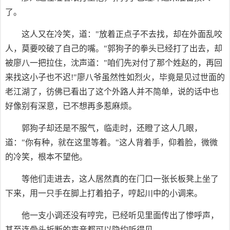
了。
这人又在冷笑，道："放着正点子不去找，却在外面乱咬
人，莫要咬破了自己的嘴。"郭狗子的拳头已经打了出去，却
被廖八一把拉住，沈声道："咱们先对付了那个姓赵的，再回
来找这小子也不迟!"廖八爷虽然性如烈火，毕竟是见过世面的
老江湖了，彷佛已看出了这个外路人并不简单，说的话中也
好像别有深意，已不想再多惹麻烦。
郭狗子却还是不服气，临走时，还瞪了这人几眼，
道："你有种，就在这里等着。"这人背着手，仰着脸，微微
的冷笑，根本不望他。
等他们走进去，这人居然真的在门口一张长板凳上坐了
下来，用一只手在脚上打着拍子，哼起川中的小调来。
他一支小调还没有哼完，已经听见里面传出了惨呼声，
甚至连骨头折断的声音都可以隐约听得见。