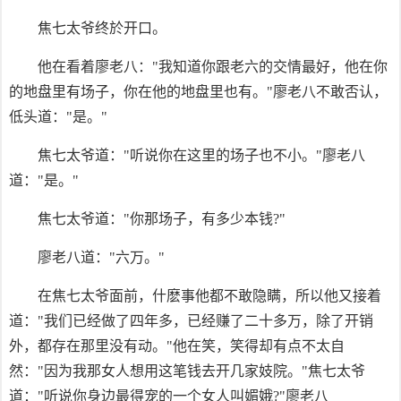
焦七太爷终於开口。
他在看着廖老八："我知道你跟老六的交情最好，他在你
的地盘里有场子，你在他的地盘里也有。"廖老八不敢否认，
低头道："是。"
焦七太爷道："听说你在这里的场子也不小。"廖老八
道："是。"
焦七太爷道："你那场子，有多少本钱?"
廖老八道："六万。"
在焦七太爷面前，什麽事他都不敢隐瞒，所以他又接着
道："我们已经做了四年多，已经赚了二十多万，除了开销
外，都存在那里没有动。"他在笑，笑得却有点不太自
然："因为我那女人想用这笔钱去开几家妓院。"焦七太爷
道："听说你身边最得宠的一个女人叫媚娥?"廖老八