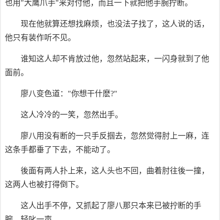
也用"大鹰爪手"来对付他，而且一下就把他手腕拧断。
现在他就算还想找麻烦，也没法子找了，这人说的话，
他只有装作听不见。
谁知这人却不肯放过他，忽然站起来，一闪身就到了他
面前。
廖八变色道："你想干什麽?"
这人冷冷的一笑，忽然出手。
廖八用没有断的一只手反掴去，忽然觉得肘上一麻，连
这条手都垂了下去，不能动了。
後面有两人扑上来，这人头也不回，曲着肘往後一撞，
这两人也被打得倒下。
这人出手不停，又抓起了廖八那只本来已被拧断的手
腕，轻叱一声。