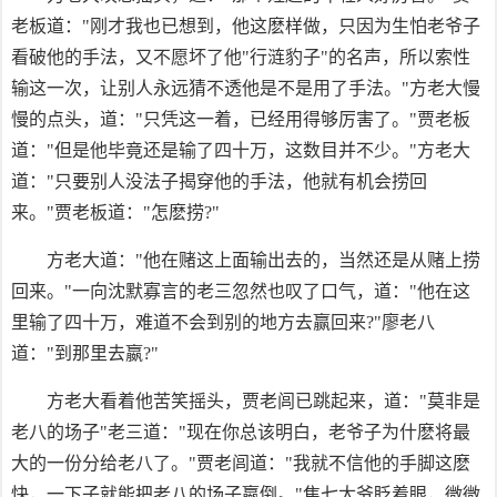
老板道："刚才我也已想到，他这麽样做，只因为生怕老爷子
看破他的手法，又不愿坏了他"行涟豹子"的名声，所以索性
输这一次，让别人永远猜不透他是不是用了手法。"方老大慢
慢的点头，道："只凭这一着，已经用得够厉害了。"贾老板
道："但是他毕竟还是输了四十万，这数目并不少。"方老大
道："只要别人没法子揭穿他的手法，他就有机会捞回
来。"贾老板道："怎麽捞?"
方老大道："他在赌这上面输出去的，当然还是从赌上捞
回来。"一向沈默寡言的老三忽然也叹了口气，道："他在这
里输了四十万，难道不会到别的地方去赢回来?"廖老八
道："到那里去嬴?"
方老大看着他苦笑摇头，贾老闾已跳起来，道："莫非是
老八的场子"老三道："现在你总该明白，老爷子为什麽将最
大的一份分给老八了。"贾老闾道："我就不信他的手脚这麽
快，一下子就能把老八的场子嬴倒。"焦七太爷眨着眼，微微