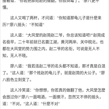
接着道："你若把那姓赵的做翻，你就倒霉了。"廖八更不
懂。
这人又喝了两杯，才问道："你知道那龟儿子是什麽来
历?"廖八摇头："不知道"
这人道："大风堂的赵简赵二爷，你总该知道吧?"赵简成
名极早，二十年前就已名震江湖，黄河两岸、关中皖北，也
都在大风堂的势力围之内，赵二爷的名衔，可说是无人不
知，无人不晓。
廖八道："我若连赵二爷的名头都不知道，那才真是白混
了。"这人道："那个姓赵的龟儿子，就是赵简的大公子。"廖
八脸色立刻变了。
这人冷笑道："你想想，你若真的做翻了他，大风堂怎麽
会放过你?"廖八一面喝酒，一面擦汗，忽然又不停的摇头，
道："不对。"这人道："什麽不对"