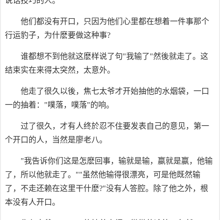
说话技巧的人。
他们都没有开口，只因为他们心里都在想着一件事那个
行运豹子，为什麽要做这种事?
谁都想不到他就这麽样说了句"我输了"然後就走了。这
结束实在来得太突然，太意外。
他走了很久以後，焦七太爷才开始抽他的水烟袋，一口
一的抽着："噗落，噗落"的响。
过了很久，才有人终於忍不住要发表自己的意见，第一
个开口的人，当然是廖老八。
"我告诉你们这是怎麽回事，输就是输，嬴就是嬴，他输
了，所以他就走了。""虽然他输得很漂亮，可是他既然输
了，不走还赖在这里干什麽?"没有人答腔。除了他之外，根
本没有人开口。