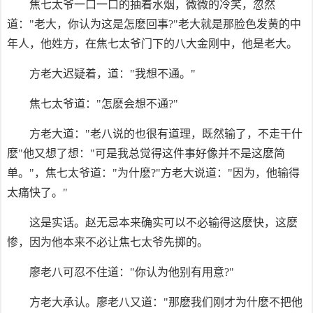
焦七太爷一口一口的抽着水烟，微微的冷笑，忽然
道："老大，你认为这是怎麽回事?"老大就是那脸色发黄的中
年人，他姓方，在焦七太爷门下的八大金刚中，他是老大。
方老大迟疑着，道："我想不通。"
焦七太爷道："怎麽会想不通?"
方老大道："老八说的也很有道理，既然输了，不走干什
麽"他又想了想："可是我总觉得这件事好像并不是这麽简
单。"，焦七太爷道："为什麽?"方老大说道："因为，他输得
太痛快了。"
这是实话。赵无忌本来确实可以不必输得这麽快，这麽
惨，因为他本来不必让焦七太爷先掷的。
廖老八可忍不住道："你认为他别有用意?"
方老大承认。廖老八又道："那麽我们刚才为什麽不把他