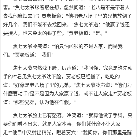
害。"焦七太爷眯着眼在想，忽然问道："老八是不是带着人
去找他麻烦去了?"贾老板道："他把老八场子里的兄弟放倒了
好几个，我们不能不去找回来。"焦七太爷道："他嬴了钱还
要揍人，也未免太凶狠了些。"贾老板道："是。"
焦七太爷冷笑道："怕只怕凶狠的不是人家，而是我
们。"贾老板道："我们"
焦七太爷忽然沈下脸，厉声道："我问你，究竟是谁先动
手的?"看见焦七太爷沈下脸，贾老板已经慌了，吃吃的
道："好像是老八场子里的兄弟。"焦七太爷冷声道："他们为
什麽要动手?是不是因为人家嬴了钱，就不让人家走?"贾老板
道："那些兄弟，认为他在作假。"
焦七太爷脸上已有怒容，冷笑道："就算他做了手脚，只
要你们看不出来，就是人家本事，你们凭什麽不让人家
走?"他目中又射出精光，瞪着贾六："我问你，你们那里是赌