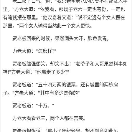
老二叹了口气，道："我只希望老八的房契不在那女人手
里。"方老大道："依我看，那场子老六一定也有份，一定也
有笔钱摆在那里。"他叹息着又道："说不定远有个女人摆在
那里。"两个女人输得当然此一个女人更快。
贾老板回来的时候，果然满头大汗，脸色发青。
力老大道："怎麽样?"
贾老板勉强想笑，却笑不出："老爷子和大哥果然料事如
神!"方老大道："他嬴走了多少?"
贾老板道："五十四万两的银票，还有城里的两栋房
子。"方老大道："其中有多少是你的"
贾老板道："十万。"
方老大看看老三，两个人都在苦笑。
贾老板恨恨道："那小子年纪轻轻，想不到竟如此厉