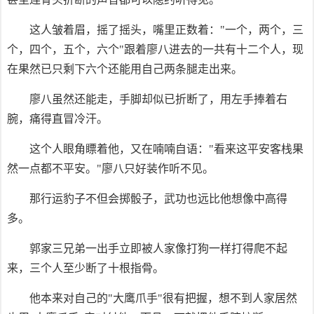
这人皱着眉，摇了摇头，嘴里正数着："一个，两个，三
个，四个，五个，六个"跟着廖八进去的一共有十二个人，现
在果然已只剩下六个还能用自己两条腿走出来。
廖八虽然还能走，手脚却似已折断了，用左手捧着右
腕，痛得直冒冷汗。
这个人眼角瞟着他，又在喃喃自语："看来这平安客栈果
然一点都不平安。"廖八只好装作听不见。
那行运豹子不但会掷骰子，武功也远比他想像中高得
多。
郭家三兄弟一出手立即被人家像打狗一样打得爬不起
来，三个人至少断了十根指骨。
他本来对自己的"大鹰爪手"很有把握，想不到人家居然