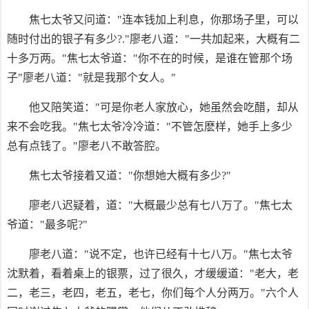
焦七太爷又问道："连本钱加上利息，你那场子里，可以
随时付出的银子有多少?."廖老八道："一共加起来，大概有二
十多万两。"焦七太爷道："你不在的时候，是谁在管那个场
子"廖老八道："就是我那个女人。"
他又陪笑道："可是你老人家放心，她虽然会吃醋，却从
来不会吃我。"焦七太爷冷冷道："不管怎麽样，她手上多少
总有点钱了。"廖老八不敢答腔。
焦七太爷接着又道："你想她大概有多少?"
廖老八迟疑着，道："大概最少总有七八万了。"焦七太
爷道："最多呢?"
廖老八道："说不定，也许已经有十七八万。"焦七太爷
沈默着，看着桌上的银票，过了很久，才缓缓道："老大，老
二，老三，老四，老五，老七，你们每个人分两万。"六个人