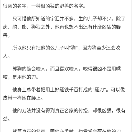
很凶的名字，一种很凶猛的野兽的名字。
只可惜他所知道的字汇并不多，生的儿子却不少。除了
虎、豹、熊、狮狼之外，他再也想不出还有什麽凶猛的野
兽。
所以他只有把他的么儿子叫"狗"，因为狗至少还会咬
人。
郭狗的确会咬人，而且喜欢咬人，咬得很凶不是用嘴
咬，是用他的刀。
他身上总带着把用上好缅铁千百打成的"缅刀"。可以像
皮带一样围在腰上。
他的刀法并没有得到真正名家的传授，却很凶狠，很有
劲。
就算真正的名家，跟他交手时，也常常会死在他的刀