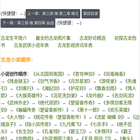
(快捷键：←)
上一章：第三部 赌 第二章 赌王
章回目录
(快捷键：→)
下一章：第三部 赌 第四章 血战
古龙生平简介
最全的古龙照片集
古龙妙论精选
初探古龙伪
书
古龙武侠小说年表
古龙影视资讯年表
古龙小说顺序：
小说创作顺序
：《
从北国到南国
》→《
苍穹神剑
》→《
剑毒梅香
》
→《
残金缺玉
》→《
剑气书香
》→《
月异星邪
》→《
游侠录
》→《
失魂
引
》→《
剑客行
》→《
湘妃剑
》→《
护花铃
》→《
飘香剑雨
》→《
情人
箭
》→《
大旗英雄传
》→《
浣花洗剑录
》→《
龙吟曲
》→《
名剑风流
》
→《
武林外史
》→《
绝代双骄
》→《
楚留香传奇
》→《
多情剑客无情
剑
》→《
蝙蝠传奇（楚留香新传）
》→《
萧十一郎
》→《
欢乐英雄
》
→《
大人物
》→《
桃花传奇（楚留香新传）
》→《
流星·蝴蝶·剑
》→《
边
城浪子
》→《
陆小凤传奇
》→《
九月鹰飞
》→《
七杀手
》→《
绝不低
头
》→《
长生剑
》→《
孔雀翎
》→《
碧玉刀
》→《
多情环
》→《
霸王
枪
》→《
血鹦鹉
》→《
剑花烟雨江南
》→《
天涯·明月·刀
》→《
拳头
》