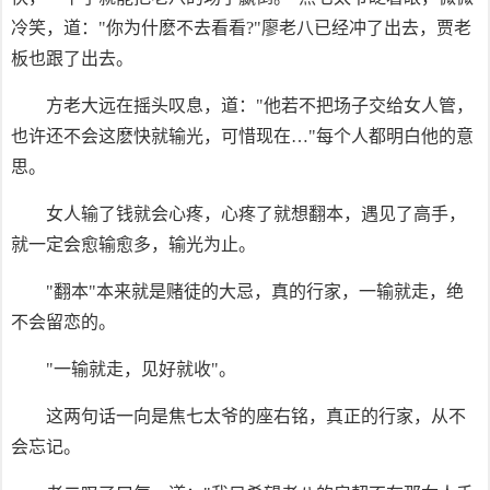
冷笑，道："你为什麽不去看看?"廖老八已经冲了出去，贾老
板也跟了出去。
方老大远在摇头叹息，道："他若不把场子交给女人管，
也许还不会这麽快就输光，可惜现在…"每个人都明白他的意
思。
女人输了钱就会心疼，心疼了就想翻本，遇见了高手，
就一定会愈输愈多，输光为止。
"翻本"本来就是赌徒的大忌，真的行家，一输就走，绝
不会留恋的。
"一输就走，见好就收"。
这两句话一向是焦七太爷的座右铭，真正的行家，从不
会忘记。