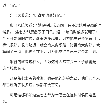
道："是。"
焦七太爷道："听说她也很好赌。"
廖老八陪笑道："她赌得比我还凶，只不过她总是嬴的时
候多。"焦七太爷忽然叹了口气，道："嬴的时侯多就糟了!"一
个人开始赌的时候，嬴得越多越糟，因为他总是会觉得自己
手气很好，很有赌运，就会愈来愈想赌，赌得愈大愈好，就
算输了一点，他也不在乎，因为他觉得自己一定会嬴回来。
输钱的就是这种人，因为这种人常常会一下子就输光，
连本钱都输光。
这是焦七太爷的教训，也是他的经验之谈，他们八个人
都已经听了很多遍，谁都不会忘记。
可是谁都不知道焦七太爷为什麽会在这种时侯问这些
话。