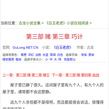
当前位置：
古龙小说全集
>
《白玉老虎》小说在线阅读
>
第三部 赌 第三章 巧计
官网：
GuLong.NET.CN
小说：
《白玉老虎》
作者：古龙
选择背景色：
黄橙
洋红
淡粉
水蓝
草绿
白色
选择字体：
宋体
黑体
微软雅黑
楷体
选择字体大小：
小
中
大
特
恢复默认
上一章：第三部 赌 第二章 赌王
下一章：第三部 赌 第四章 血战
屋子里已静了很久。这间屋子里有九个人，有九个人的
屋子里，通常都不会这麽静。
这九个人非但都不是哑吧，而且都是很会说话，很懂得