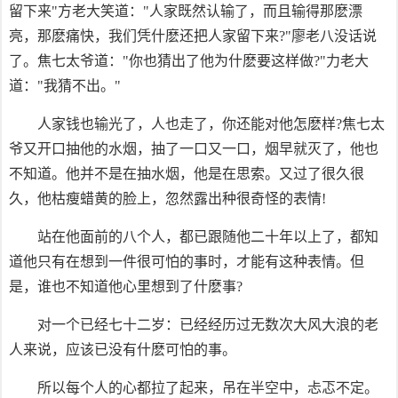
留下来"方老大笑道："人家既然认输了，而且输得那麽漂
亮，那麽痛快，我们凭什麽还把人家留下来?"廖老八没话说
了。焦七太爷道："你也猜出了他为什麽要这样做?"力老大
道："我猜不出。"
人家钱也输光了，人也走了，你还能对他怎麽样?焦七太
爷又开口抽他的水烟，抽了一口又一口，烟早就灭了，他也
不知道。他并不是在抽水烟，他是在思索。又过了很久很
久，他枯瘦蜡黄的脸上，忽然露出种很奇怪的表情!
站在他面前的八个人，都已跟随他二十年以上了，都知
道他只有在想到一件很可怕的事时，才能有这种表情。但
是，谁也不知道他心里想到了什麽事?
对一个已经七十二岁：已经经历过无数次大风大浪的老
人来说，应该已没有什麽可怕的事。
所以每个人的心都拉了起来，吊在半空中，忐忑不定。