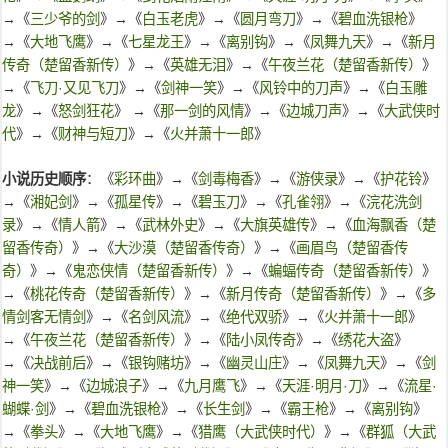
→《
三少爷的剑
》→《
白玉老虎
》→《
圆月弯刀
》→《
碧血洗银枪
》
→《
大地飞鹰
》→《
七星龙王
》→《
离别钩
》→《
凤舞九天
》→《
新月
传奇（楚留香新传）
》→《
英雄无泪
》→《
午夜兰花（楚留香新传）
》
→《
飞刀·又见飞刀
》→《
剑神一笑
》→《
风铃中的刀声
》→《
白玉雕
龙
》→《
怒剑狂花
》 →《
那一剑的风情
》→《
边城刀声
》→《
大武侠时
代
》→《
财神与短刀
》→《
火并萧十一郎
》
小说历史顺序
：《
彩环曲
》→《
剑毒梅香
》→《
游侠录
》→《
护花铃
》
→《
湘妃剑
》→《
孤星传
》→《
碧玉刀
》→《
孔雀翎
》→《
浣花洗剑
录
》→《
情人箭
》→《
武林外史
》→《
大旗英雄传
》→《
血海飘香（楚
留香传奇）
》→《
大沙漠（楚留香传奇）
》→《
画眉鸟（楚留香传
奇）
》→《
鬼恋侠情（楚留香新传）
》→《
蝙蝠传奇（楚留香新传）
》
→《
桃花传奇（楚留香新传）
》→《
新月传奇（楚留香新传）
》→《
多
情剑客无情剑
》→《
名剑风流
》→《
绝代双骄
》→《
火并萧十一郎
》
→《
午夜兰花（楚留香新传）
》→《
陆小凤传奇
》→《
绣花大盗
》
→《
决战前后
》→《
银钩赌坊
》→《
幽灵山庄
》→《
凤舞九天
》→《
剑
神一笑
》→《
边城浪子
》→《
九月鹰飞
》→《
天涯·明月·刀
》→《
流星·
蝴蝶·剑
》→《
碧血洗银枪
》→《
长生剑
》→《
霸王枪
》→《
离别钩
》
→《
拳头
》→《
大地飞鹰
》→《
猎鹰（大武侠时代）
》→《
群狐（大武