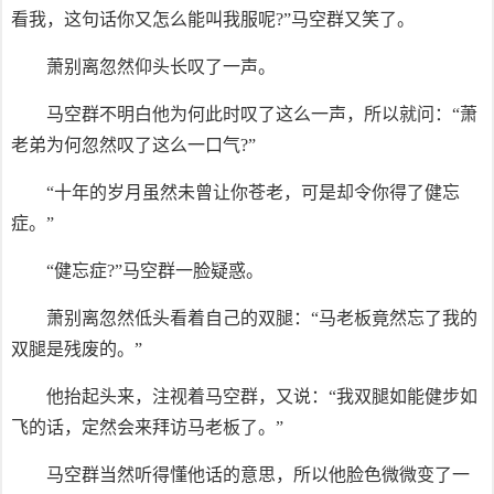
看我，这句话你又怎么能叫我服呢?”马空群又笑了。
萧别离忽然仰头长叹了一声。
马空群不明白他为何此时叹了这么一声，所以就问：“萧
老弟为何忽然叹了这么一口气?”
“十年的岁月虽然未曾让你苍老，可是却令你得了健忘
症。”
“健忘症?”马空群一脸疑惑。
萧别离忽然低头看着自己的双腿：“马老板竟然忘了我的
双腿是残废的。”
他抬起头来，注视着马空群，又说：“我双腿如能健步如
飞的话，定然会来拜访马老板了。”
马空群当然听得懂他话的意思，所以他脸色微微变了一