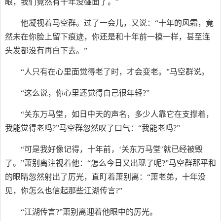
眼，我们竟然有十年没碰面了。”
他凝视着马空群。过了一会儿，又说：“十年的风霜，竟
然未在你脸上留下痕迹，你还是和十年前一模一样，甚至连
头发都没有再白下去。”
“人只有在心里面觉得老了时，才会变老。”马空群说。
“这么说，你心里还觉得自己很年轻?”
“关东万马堂，如日中天的声名，多少人靠它在支撑着，
我能觉得老吗?”马空群忽然叹了口气：“我能老吗?”
“可是我好像记得，十年前，‘关东万马堂’就已经被毁
了。”萧别离注视着他：“怎么今日又出现了呢?”马空群那平和
的眼睛忽然射出了厉光，直盯着萧别离：“萧老弟，十年没
见，你怎么也信起那些江湖传言?”
“江湖传言?”萧别离迎着他眼中的厉光。