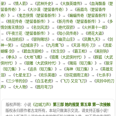
录
》→《
情人箭
》→《
武林外史
》→《
大旗英雄传
》→《
血海飘香（楚
留香传奇）
》→《
大沙漠（楚留香传奇）
》→《
画眉鸟（楚留香传
奇）
》→《
鬼恋侠情（楚留香新传）
》→《
蝙蝠传奇（楚留香新传）
》
→《
桃花传奇（楚留香新传）
》→《
新月传奇（楚留香新传）
》→《
多
情剑客无情剑
》→《
名剑风流
》→《
绝代双骄
》→《
火并萧十一郎
》
→《
午夜兰花（楚留香新传）
》→《
陆小凤传奇
》→《
绣花大盗
》
→《
决战前后
》→《
银钩赌坊
》→《
幽灵山庄
》→《
凤舞九天
》→《
剑
神一笑
》→《
边城浪子
》→《
九月鹰飞
》→《
天涯·明月·刀
》→《
流星·
蝴蝶·剑
》→《
碧血洗银枪
》→《
长生剑
》→《
霸王枪
》→《
离别钩
》
→《
拳头
》→《
大地飞鹰
》→《
猎鹰（大武侠时代）
》→《
群狐（大武
侠时代）
》→《
银雕（大武侠时代）
》→《
赌局（短刀集）
》→《
狼牙
（短刀集）
》→《
追杀（短刀集）
》→《
海神（短刀集）
》→《
英雄无
泪
》→《
七星龙王
》→《
欢乐英雄
》→《
剑花烟雨江南
》→《
七杀手
》
→《
三少爷的剑
》→《
白玉老虎
》→《
飞刀·又见飞刀
》→《
风铃中的刀
声
》→《
大人物
》→《
圆月弯刀
》
版权声明：小说
《边城刀声》
第三部 她的报复 第五章 第一次接触
版权永归原作者古龙所有，本站只做演示交流，请支持正版小说！