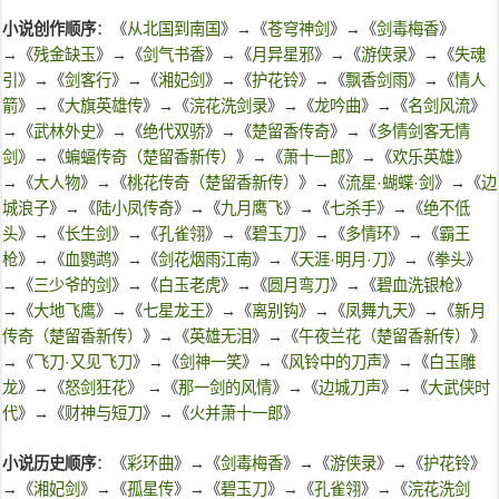
小说创作顺序
：《
从北国到南国
》→《
苍穹神剑
》→《
剑毒梅香
》
→《
残金缺玉
》→《
剑气书香
》→《
月异星邪
》→《
游侠录
》→《
失魂
引
》→《
剑客行
》→《
湘妃剑
》→《
护花铃
》→《
飘香剑雨
》→《
情人
箭
》→《
大旗英雄传
》→《
浣花洗剑录
》→《
龙吟曲
》→《
名剑风流
》
→《
武林外史
》→《
绝代双骄
》→《
楚留香传奇
》→《
多情剑客无情
剑
》→《
蝙蝠传奇（楚留香新传）
》→《
萧十一郎
》→《
欢乐英雄
》
→《
大人物
》→《
桃花传奇（楚留香新传）
》→《
流星·蝴蝶·剑
》→《
边
城浪子
》→《
陆小凤传奇
》→《
九月鹰飞
》→《
七杀手
》→《
绝不低
头
》→《
长生剑
》→《
孔雀翎
》→《
碧玉刀
》→《
多情环
》→《
霸王
枪
》→《
血鹦鹉
》→《
剑花烟雨江南
》→《
天涯·明月·刀
》→《
拳头
》
→《
三少爷的剑
》→《
白玉老虎
》→《
圆月弯刀
》→《
碧血洗银枪
》
→《
大地飞鹰
》→《
七星龙王
》→《
离别钩
》→《
凤舞九天
》→《
新月
传奇（楚留香新传）
》→《
英雄无泪
》→《
午夜兰花（楚留香新传）
》
→《
飞刀·又见飞刀
》→《
剑神一笑
》→《
风铃中的刀声
》→《
白玉雕
龙
》→《
怒剑狂花
》 →《
那一剑的风情
》→《
边城刀声
》→《
大武侠时
代
》→《
财神与短刀
》→《
火并萧十一郎
》
小说历史顺序
：《
彩环曲
》→《
剑毒梅香
》→《
游侠录
》→《
护花铃
》
→《
湘妃剑
》→《
孤星传
》→《
碧玉刀
》→《
孔雀翎
》→《
浣花洗剑