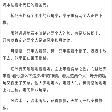
流水迎着阳光在闪着金光。
桥尽头外有个小小的八角亭，亭子里有两个人正在下
棋。
虽然远远地看不清楚这两个人的脸，可是从装扮上，叶
开可以肯定这两个人是追风叟和月婆婆。
月婆婆一只手支着额，另一只手捏着个棋子，迟迟未放
下去，似乎正在苦思棋路。
追风叟笑嘻嘻地看着她，面上带着得意之色，而且还夹
带着“看你怎么下这步棋”的神情。看见这两个人，叶开的嘴
角又露出了笑意，他大步地走入，走过大门，神情悠闲地走
上九曲桥，走向那八角亭。
风吹木叶，流水呜咽，花香飘飘，天地间一片安祥静
寂。