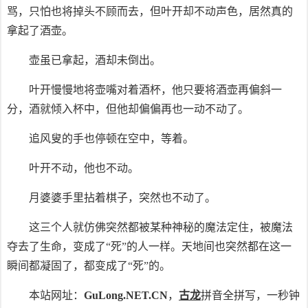
骂，只怕也将掉头不顾而去，但叶开却不动声色，居然真的
拿起了酒壶。
壶虽已拿起，酒却未倒出。
叶开慢慢地将壶嘴对着酒杯，他只要将酒壶再偏斜一
分，酒就倾入杯中，但他却偏偏再也一动不动了。
追风叟的手也停顿在空中，等着。
叶开不动，他也不动。
月婆婆手里拈着棋子，突然也不动了。
这三个人就仿佛突然都被某种神秘的魔法定住，被魔法
夺去了生命，变成了“死”的人一样。天地间也突然都在这一
瞬间都凝固了，都变成了“死”的。
本站网址：
GuLong.NET.CN
，
古龙
拼音全拼写，一秒钟