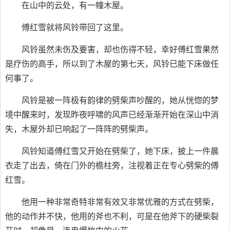
在山中的云处，有一幢木屋。
傅红雪就将风铃带回了这里。
风铃虽然未伤及要害，却也伤得不轻，幸好傅红雪果然
是疗伤的高手，所以到了木屋的第七天，风铃已能下床做任
何事了。
风铃是被一阵极有韵律的劈柴声吵醒的，她从恍惚的梦
境中醒来时，发现昨夜呼啸的风声已经渐渐开始在深山中消
失，木屋外却已响起了一阵阵的劈柴声。
风铃知道傅红雪又开始在劈柴了，她下床，披上一件晨
衣走了出去，倚在门外的檐柱旁，注视着正在专心劈柴的傅
红雪。
他用一种非常奇特非常有效又非常优雅的方式在劈柴，
他的动作并不快，他用的斧也不利，可是在他斧下的硬柴裂