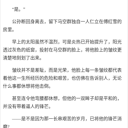
“是。”
公孙断回身离去，留下马空群独自一人仁立在傅红雪的
房里。
早上的太阳虽然不温烈，可是炎热已开始提升了，阳光
透过灰色的纸窗，投射在马空群的脸上，将他脸上的皱纹更
清楚地刻划了出来。
皱纹并不是差耻，而是光荣，他脸上每一条皱纹都代表
着他这一生所经历的危险和艰苦，也仿佛在告诉别人，无论
什么事都休想将他击倒。
甚至连令他弯腰都休想，但他的一双眸子却是平和的，
并没有带着逼人的锋芒。
——是不是因为那一长串艰苦的岁月，已将他的锋芒消
磨?