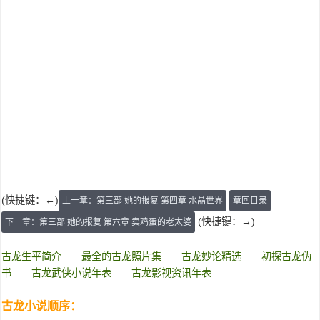
(快捷键：←)
上一章：第三部 她的报复 第四章 水晶世界
章回目录
(快捷键：→)
下一章：第三部 她的报复 第六章 卖鸡蛋的老太婆
古龙生平简介
最全的古龙照片集
古龙妙论精选
初探古龙伪
书
古龙武侠小说年表
古龙影视资讯年表
古龙小说顺序：