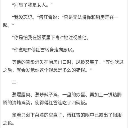
“别忘了我是女人。”
“我没忘记。”傅红雪说：“只是无法将你和厨房连在一
起。”
“你是怕我在饭菜里下毒?”她注视着他。
“你煮吧!”傅红雪转身走向厨房。
等他的背影消失在厨房门口时，凤铃又笑了：“等你吃过
之后，就会发觉你这个观念是多么的错误。”
二
葱爆腊肉、葱炒辣子鸡、一盘的炒蛋、再加上一锅热腾
腾的清炖鸡汤，使得傅红雪连吃了四碗饭。
望着只剩下菜渍的空盘子，傅红雪的眼中已露出了佩服
之色。