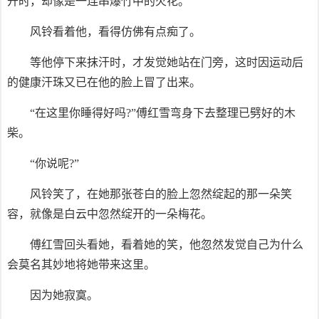
开时，却像是一连串爆竹中的火花。
风铃看着他，看得仿佛有点痴了。
等他停下来抹汗时，才发觉她站在门旁，这时因运动后
的健康汗珠又已在他的脸上冒了出来。
“在这里你睡得好吗?”傅红雪弯身下去整理已劈好的木
柴。
“你说呢?”
风铃笑了，在她那张苍白的脸上忽然绽起的那一朵笑
容，就像是白云中忽然绽开的一朵梅花。
傅红雪回头看她，看着她的笑，他忽然发觉自己为什么
会莫名其妙地将她带来这里。
因为她寂寞。