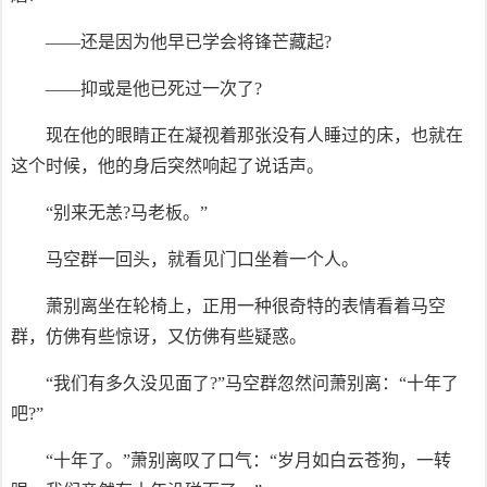
——还是因为他早已学会将锋芒藏起?
——抑或是他已死过一次了?
现在他的眼睛正在凝视着那张没有人睡过的床，也就在
这个时候，他的身后突然响起了说话声。
“别来无恙?马老板。”
马空群一回头，就看见门口坐着一个人。
萧别离坐在轮椅上，正用一种很奇特的表情看着马空
群，仿佛有些惊讶，又仿佛有些疑惑。
“我们有多久没见面了?”马空群忽然问萧别离：“十年了
吧?”
“十年了。”萧别离叹了口气：“岁月如白云苍狗，一转