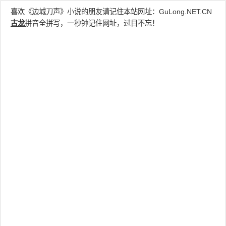
喜欢《边城刀声》小说的朋友请记住本站网址：
GuLong.NET.CN
古龙
拼音全拼写，一秒钟记住网址，过目不忘！