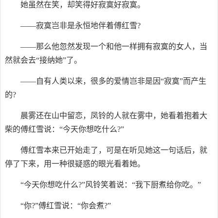
她虽然在笑，却笑得好寂寞好寂寞。
——寂寞岂非是永恒地伴着傅红雪?
——那么他忽然发现一个和他一样拥有寂寞的女人，当
然就会去“接纳她”了。
——自有人类以来，很多的爱情岂非是因“寂寞”而产生
的?
晨雾还在山中留恋，凤铃的人就在雾中，她看着抱着大
柴的傅红雪说：“今天你想吃什么?”
傅红雪本来已开始走了，可是在听见她这一句话后，就
停了下来，用一种很疑惑的眼光看着她。
“今天你想吃什么?”风铃笑着说：“我下厨煮给你吃。”
“你?”傅红雪说：“你会煮?”