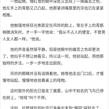
一想起她，傅红雪的眼中深处又出现了一抹痛苦之色，
他左手上的青筋又己凸起，他那紧闭嘴唇里的牙齿已在紧紧
相推。
他勉强地将目光焦距定在风铃的脸上，等左手上的青筋
稍微消失时，才一字一字他说：“我从不占人的便宜，不管男
人女人都一样。”他说。
他的声音虽然很平静，但是他眼中的痛苦之色却更浓
了，他似乎不想让她看见，所以话一完，他就站起，用他那
独特的步法，一步一步地走出厨房。
风铃的眼睛并没有追随着他，她等他走出门口后，才慢
慢地站起，慢慢地收拾着桌上的残物。
这时窗外的阳光已驱走了晨雾，山中不知名的飞鸟已停
在树上，“吱吱”叫个不停。
这时，拉萨城外的叶开已准备出发到“猴园”探险去了。