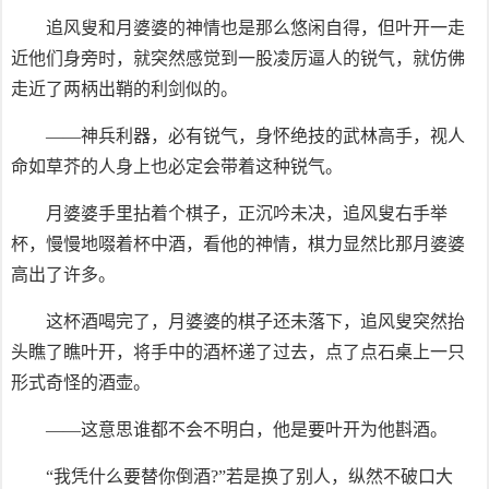
追风叟和月婆婆的神情也是那么悠闲自得，但叶开一走
近他们身旁时，就突然感觉到一股凌厉逼人的锐气，就仿佛
走近了两柄出鞘的利剑似的。
——神兵利器，必有锐气，身怀绝技的武林高手，视人
命如草芥的人身上也必定会带着这种锐气。
月婆婆手里拈着个棋子，正沉吟未决，追风叟右手举
杯，慢慢地啜着杯中酒，看他的神情，棋力显然比那月婆婆
高出了许多。
这杯酒喝完了，月婆婆的棋子还未落下，追风叟突然抬
头瞧了瞧叶开，将手中的酒杯递了过去，点了点石桌上一只
形式奇怪的酒壶。
——这意思谁都不会不明白，他是要叶开为他斟酒。
“我凭什么要替你倒酒?”若是换了别人，纵然不破口大