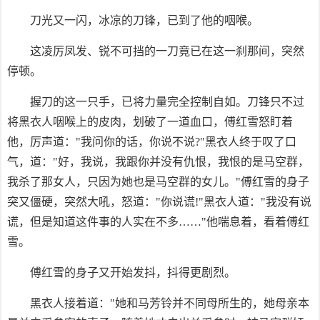
刀光又一闪，冰凉的刀锋，已到了他的咽喉。
这凌厉凤发、锐不可挡的一刀竟已在这一刹那间，突然
停顿。
握刀的这一只手，已将力量完全控制自如。刀锋只不过
将黑衣人咽喉上的皮肉，划破了一道血口，傅红雪怒盯着
他，厉声道："我问你的话，你说不说?"黑衣人终于叹了口
气，道："好，我说，我跟你并没有仇恨，我恨的是马空群，
我杀了那女人，只因为她也是马空群的女儿。"傅红雪的身子
突又僵硬，突然大吼，怒道："你说谎!"黑衣人道："我没有说
谎，但是知道这件事的人实在不多……"他喘息着，看着傅红
雪。
傅红雪的身子又开始发抖，抖得更剧烈。
黑衣人接着道："她和马芳铃并不同母所生的，她母亲本