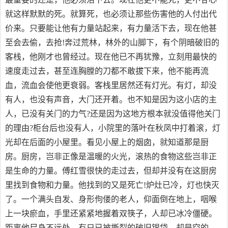
就这样默默的死。就算死，也必须让那些伤害他的人付出代
价来。只要能让他有力量站起来，有力量活下去，现在他甚
至会去偷，去抢!奔过荒林，林外的山脚下，有个阴暗破旧的
客栈，他刚才也曾经过。现在他已不再犹豫，立刻用最快的
速度走过去，甚至连胸膛的刀都不敢拔下来，他不能再流
血，流血会使他更衰弱。客栈里居然还有灯光。有灯，却没
有人，也没有声音，大门还开着。也不知是因为这小店的主
人，已没有关门的力气?还是因为这地方根本就没值得他关门
的理由?柜台后也没有人，小院里的落叶在秋凤中打着滚，灯
光却在后面的小屋里。看见小屋上的烟囱，就知道那是厨
房。厨房，岂非正像是温暖的火光，滚热的食物这些岂非正
是生命的力量。傅红雪很快的走过去，但却并没有在这厨房
里找到食物和力量。他找到的又是死亡!炉灶已冷，灯也快灭
了。一个满头自发、身形佝偻的老人，仰面倒在地上，咽喉
上一块瘀血，手里还紧紧地握着双筷子，人却已冰冷僵硬。
距离他尸身不远处，有只已被撕裂的破旧银袋，却是空的。