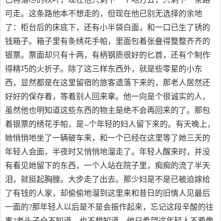
可走。这条路他本不想走的，但现在他已别无选择的余地
了：柜台后的床底下，还有小半袋白面，和一口已生了锈的
钱箱子。箱子里有条绣花手帕，里面包着张叠得整整齐齐的
银票。票面却只有十两，有柄钢质很好的匕首，还有个制作
得精巧的火折子。除了这三样东西外，就是些零星的小东
西，显然都是在这里留宿的旅客遗落下来的，那老人居然还
好好的保存着，等着别人回来拿。他一向是个很诚实的人，
虽然他也明知道这些东西的物主是绝不会再回来的了。那包
着银票的绣花手帕，是--个年轻的妇人留下来的。有天晚上，
她悄悄地坐了一辆破车来，和一个已经在这里等了她三天的
年轻人会面，半夜时又悄悄地溜走了。年轻人醒来时，并没
有看见她留下的东西，一个人站在院子里，痴痴的流了半天
泪，就挺起胸膛。大步走了出去。那少妇是不是已被迫嫁给
了有钱的人家，却偷偷地溜到这里来和昔日的旧情人见最后
一面的?那年轻人以后是不是会振作起来，忘记这段辛酸的往
事?老头子全不知道，也不想知道，他只希望这年轻人不要像