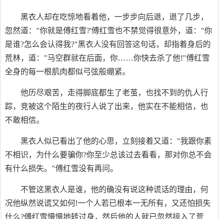
黑衣人却在吃惊地看着他，一步步向后退，退了几步，
忽然道："你就是傅红雪?'傅红雪也不禁觉得很意外，道："你
是谁?怎么会认得我?"黑衣人没有回答这句话，却指着身后的
荒林，道："马空群就在后面，你……你快去杀了他!"傅红雪
全身的每一根肌肉都似弓弦般绷紧。
他历尽艰苦，走得脚底都生了老茧，也找不到的仇人行
踪，竞被这个陌生的夜行人说了出来，他实在不能相信，也
不敢相信。
黑衣人似已看出了他的心思，立刻接着又道："我跟你素
不相识，为什么要骗你?你至少总该过去看看，那对你总不会
有什么损失。"傅红雪没有再问。
不管这黑衣人是谁，他的确没有说这种谎话的理由，何
况他纵然说谎又如何!一个人若已根本一无所有，又还怕损失
什么?傅红雪慢慢地转过身，然后他的人就已忽然掠入了荒