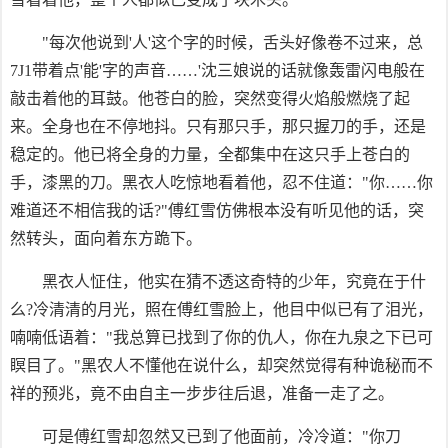
"每次他说到'人'这个字的时候，舌头好像卷不过来，总
7J1带着点'能'字的声音……'沈三娘说的话就像轰雷闪电般在
敲击着他的耳鼓。他苍白的脸，突然变得火焰般燃烧了起
来。全身也在不停地抖。只有那只手，那只握刀的手，还是
稳定的。他已将全身的力量，全都集中在这只手上苍白的
手，漆黑的刀。黑衣人吃惊地看着他，忍不住道："你……你
难道还不相信我的话?"傅红雪仿佛根本没有听见他的话，突
然转头，面向着东方跪下。
黑衣人怔住，他实在猜不透这奇特的少年，究竟在于什
么?冷清清的月光，照在傅红雪脸上，他目中似已有了泪光，
喃喃低语着："我总算已找到了你的仇人，你在九泉之下已可
瞑目了。"黑农人不懂他在说什么，却突然觉得有种诡秘而不
祥的预兆，竟不由自主一步步往后退，准备一走了之。
可是傅红雪却忽然又已到了他面前，冷冷道："你刀