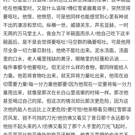
吃在他嘴里时，又是什么滋味?傅红雪紧握着双手，突然觉得
要呕吐。他恨，他愤怒，可是他同样也能感觉到心里有种说
不出的凄凉和悲切。纵横一世，威镇关东，声名显赫，一时
无两的万马堂主人，竟会为了半碗面而杀人!他自己吃下这半
碗面后，是不是会觉得要呕吐?马空群的确要呕吐。可是他用
尽全身一切力量忍耐住，他绝不能吐出来。泥水汤面，汤面
里的口水，老人嘴里残缺的黄牙，眼睛里的轻蔑和讥诮……
每件事都令他要呕吐。但无论什么样的食物，都同样能给人
力量。他若将食物吐出来，就无异将力量吐出来，他现在迫
切需要力量!每一分力量他都要!因为他现在一定要将每一分力
量用出来，就像是那次在长白山里逃窜的时候一样。那次他
甚至喝过自己的尿。但这次的情况却比那次更危险，因为这
次他的敌人也远比上次更危险!更可怕!他亲眼看见傅红雪那凌
厉风发、锐不可挡的刀光!他仿佛又看见了昔日那个永远都令
他抬不起头来的人!仿佛又看见了那个人手里的刀光飞起时，
血花甚至比梅花庵外的梅花还鲜艳。他真正畏惧的也许并不