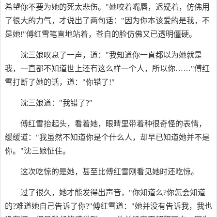
希望你不要为她的死太悲伤。"她咬着嘴唇，迟疑着，仿佛用
了很大的力气，才说出了两句话："因为你本该爱的是我，不
是她!"傅红雪笔直地站着，苍自的脸仿佛又已透明僵硬。
沈三娘叹息了一声，道："我知道你一直都以为她就是
我，一直都不知道世上还有这么样一个人，所以你……"傅红
雪打断了她的话，道："你错了!"
沈三娘道："我错了?"
傅红雪抬起头，看着她，眼睛里带着种很奇怪的表情，
缓缓道："我虽然不知道你是个什么人，却早已知道她并不是
你。"沈三娘怔住。
这次吃惊的是她，甚至比傅红雪刚看见她时还吃惊。
过了很久，她才能发得出声音，"你知道么?你怎会知道
的?难道她自己告诉了你?"傅红雪道："她并没有告诉我，我也