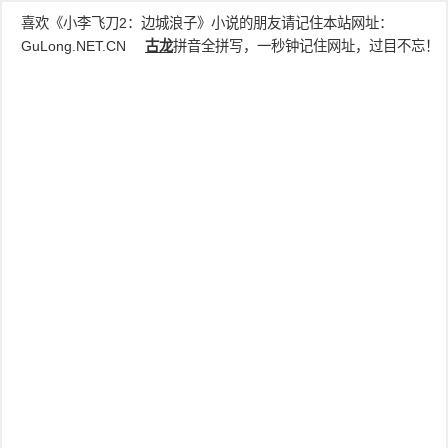
喜欢《小李飞刀2：边城浪子》小说的朋友请记住本站网址：
GuLong.NET.CN
古龙
拼音全拼写，一秒钟记住网址，过目不忘！