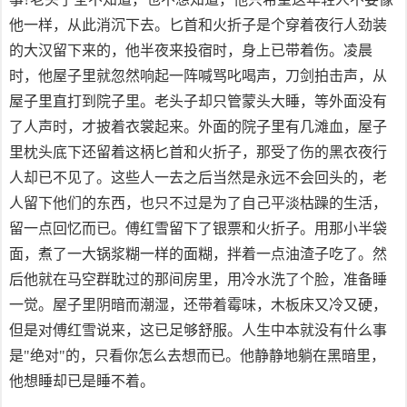
他一样，从此消沉下去。匕首和火折子是个穿着夜行人劲装
的大汉留下来的，他半夜来投宿时，身上已带着伤。凌晨
时，他屋子里就忽然响起一阵喊骂叱喝声，刀剑拍击声，从
屋子里直打到院子里。老头子却只管蒙头大睡，等外面没有
了人声时，才披着衣裳起来。外面的院子里有几滩血，屋子
里枕头底下还留着这柄匕首和火折子，那受了伤的黑衣夜行
人却已不见了。这些人一去之后当然是永远不会回头的，老
人留下他们的东西，也只不过是为了自己平淡枯躁的生活，
留一点回忆而已。傅红雪留下了银票和火折子。用那小半袋
面，煮了一大锅浆糊一样的面糊，拌着一点油渣子吃了。然
后他就在马空群耽过的那间房里，用冷水洗了个脸，准备睡
一觉。屋子里阴暗而潮湿，还带着霉味，木板床又冷又硬，
但是对傅红雪说来，这已足够舒服。人生中本就没有什么事
是"绝对"的，只看你怎么去想而已。他静静地躺在黑暗里，
他想睡却已是睡不着。