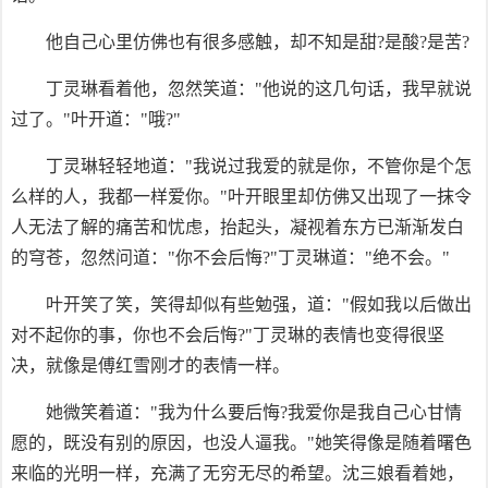
他自己心里仿佛也有很多感触，却不知是甜?是酸?是苦?
丁灵琳看着他，忽然笑道："他说的这几句话，我早就说
过了。"叶开道："哦?"
丁灵琳轻轻地道："我说过我爱的就是你，不管你是个怎
么样的人，我都一样爱你。"叶开眼里却仿佛又出现了一抹令
人无法了解的痛苦和忧虑，抬起头，凝视着东方已渐渐发白
的穹苍，忽然问道："你不会后悔?"丁灵琳道："绝不会。"
叶开笑了笑，笑得却似有些勉强，道："假如我以后做出
对不起你的事，你也不会后悔?"丁灵琳的表情也变得很坚
决，就像是傅红雪刚才的表情一样。
她微笑着道："我为什么要后悔?我爱你是我自己心甘情
愿的，既没有别的原因，也没人逼我。"她笑得像是随着曙色
来临的光明一样，充满了无穷无尽的希望。沈三娘看着她，