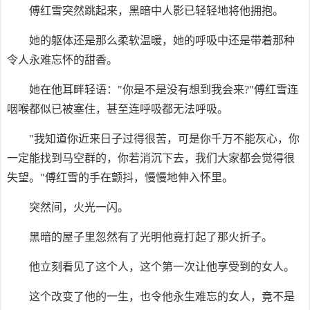
傅红雪突然跳起来，黑暗中人影已轻轻地将他拥抱。
她的躯体还是那么柔软温暖，她的呼吸中还是带着那种
令人永难忘怀的甜香。
她在他耳畔轻语："你是不是没有想到我会来?"傅红雪连
咽喉都似已被塞住，甚至连呼吸都无法呼吸。
"我知道你近来日子过得很苦，可是你千万不能灰心，你
一定能找到马空群的，你若消沉下去，我们大家都会觉得很
失望。"傅红雪的手在颤抖，慢慢地伸入怀里。
突然间，火光一闪。
黑暗的屋子里忽然有了光明他竟打起了那火折子。
他立刻看见了这个人，这个第一次让他享受到的女人。
这个改变了他的一生，也令他永生难忘的女人，竟不是