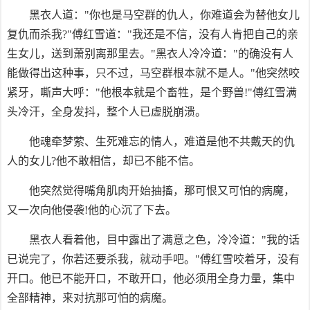
黑衣人道："你也是马空群的仇人，你难道会为替他女儿
复仇而杀我?"傅红雪道："我还是不信，没有人肯把自己的亲
生女儿，送到萧别离那里去。"黑衣人冷冷道："的确没有人
能做得出这种事，只不过，马空群根本就不是人。"他突然咬
紧牙，嘶声大呼："他根本就是个畜牲，是个野兽!"傅红雪满
头冷汗，全身发抖，整个人已虚脱崩溃。
他魂牵梦萦、生死难忘的情人，难道是他不共戴天的仇
人的女儿?他不敢相信，却已不能不信。
他突然觉得嘴角肌肉开始抽搐，那可恨又可怕的病魔，
又一次向他侵袭!他的心沉了下去。
黑衣人看着他，目中露出了满意之色，冷冷道："我的话
已说完了，你若还要杀我，就动手吧。"傅红雪咬着牙，没有
开口。他已不能开口，不敢开口，他必须用全身力量，集中
全部精神，来对抗那可怕的病魔。