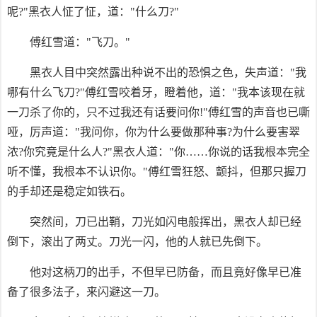
呢?"黑衣人怔了怔，道："什么刀?"
傅红雪道："飞刀。"
黑衣人目中突然露出种说不出的恐惧之色，失声道："我
哪有什么飞刀?"傅红雪咬着牙，瞪着他，道："我本该现在就
一刀杀了你的，只不过我还有话要问你!"傅红雪的声音也已嘶
哑，厉声道："我问你，你为什么要做那种事?为什么要害翠
浓?你究竟是什么人?"黑衣人道："你……你说的话我根本完全
听不懂，我根本不认识你。"傅红雪狂怒、颤抖，但那只握刀
的手却还是稳定如铁石。
突然间，刀已出鞘，刀光如闪电般挥出，黑衣人却已经
倒下，滚出了两丈。刀光一闪，他的人就已先倒下。
他对这柄刀的出手，不但早已防备，而且竟好像早已准
备了很多法子，来闪避这一刀。