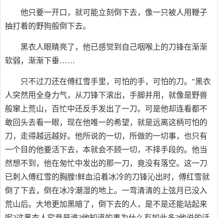
他只要一开口，就可能立刻倒下去，像一只被人用鞭子
抽打着的野狗般倒下去。
黑衣人眼睛亮了，他已感觉到自己咽喉上的刀锋在渐渐
软弱，渐渐下垂……
只不过刀还在傅红雪手里，可怕的手，可怕的刀。"黑衣
人突然用全身力气，从刀锋下滚出，手脚并用，就像是野兽
般窜上荒山，百忙中还反手发出了一刀。可是他却连看都不
敢回头去看一眼，现在他唯一的希望，就是远离这柄可怕的
刀，走得越远越好。他所说的一切，所做的一切事，也只有
一个目的他要活下去，本就会不顾一切，不择手段的。他当
然想不到，他在匆忙中发出的那一刀，竟没有落空。这一刀
已刺入傅红雪的胸膛!鲜血沿着冰冷的刀锋沁出时，傅红雪就
倒了下去，倒在冰冷潮湿的地上。一弯清清的上弦月已没入
荒山后。大地更加黑暗了，倒下去的人，是不是还能站起来
呢?这黑衣人究竟是谁?他知道的事为什么有如此多?他说的话