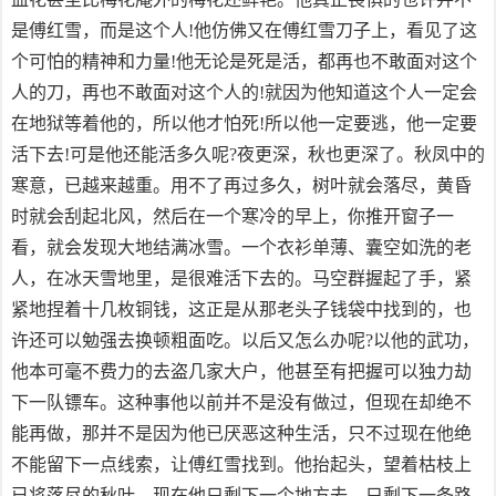
是傅红雪，而是这个人!他仿佛又在傅红雪刀子上，看见了这
个可怕的精神和力量!他无论是死是活，都再也不敢面对这个
人的刀，再也不敢面对这个人的!就因为他知道这个人一定会
在地狱等着他的，所以他才怕死!所以他一定要逃，他一定要
活下去!可是他还能活多久呢?夜更深，秋也更深了。秋凤中的
寒意，已越来越重。用不了再过多久，树叶就会落尽，黄昏
时就会刮起北风，然后在一个寒冷的早上，你推开窗子一
看，就会发现大地结满冰雪。一个衣衫单薄、囊空如洗的老
人，在冰天雪地里，是很难活下去的。马空群握起了手，紧
紧地捏着十几枚铜钱，这正是从那老头子钱袋中找到的，也
许还可以勉强去换顿粗面吃。以后又怎么办呢?以他的武功，
他本可毫不费力的去盗几家大户，他甚至有把握可以独力劫
下一队镖车。这种事他以前并不是没有做过，但现在却绝不
能再做，那并不是因为他已厌恶这种生活，只不过现在他绝
不能留下一点线索，让傅红雪找到。他抬起头，望着枯枝上
已将落尽的秋叶，现在他只剩下一个地方去，只剩下一条路