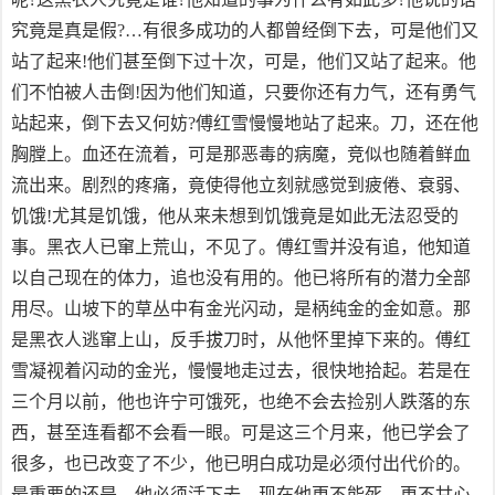
究竟是真是假?…有很多成功的人都曾经倒下去，可是他们又
站了起来!他们甚至倒下过十次，可是，他们又站了起来。他
们不怕被人击倒!因为他们知道，只要你还有力气，还有勇气
站起来，倒下去又何妨?傅红雪慢慢地站了起来。刀，还在他
胸膛上。血还在流着，可是那恶毒的病魔，竞似也随着鲜血
流出来。剧烈的疼痛，竟使得他立刻就感觉到疲倦、衰弱、
饥饿!尤其是饥饿，他从来未想到饥饿竟是如此无法忍受的
事。黑衣人已窜上荒山，不见了。傅红雪并没有追，他知道
以自己现在的体力，追也没有用的。他已将所有的潜力全部
用尽。山坡下的草丛中有金光闪动，是柄纯金的金如意。那
是黑衣人逃窜上山，反手拔刀时，从他怀里掉下来的。傅红
雪凝视着闪动的金光，慢慢地走过去，很快地拾起。若是在
三个月以前，他也许宁可饿死，也绝不会去捡别人跌落的东
西，甚至连看都不会看一眼。可是这三个月来，他已学会了
很多，也已改变了不少，他已明白成功是必须付出代价的。
最重要的还是，他必须活下去。现在他更不能死，更不甘心