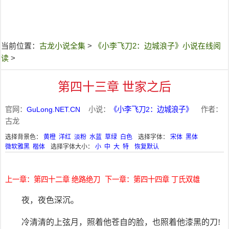
当前位置：
古龙小说全集
>
《小李飞刀2：边城浪子》小说在线阅
读
>
第四十三章 世家之后
官网：
GuLong.NET.CN
小说：
《小李飞刀2：边城浪子》
作者：
古龙
选择背景色：
黄橙
洋红
淡粉
水蓝
草绿
白色
选择字体：
宋体
黑体
微软雅黑
楷体
选择字体大小：
小
中
大
特
恢复默认
上一章：第四十二章 绝路绝刀
下一章：第四十四章 丁氏双雄
夜，夜色深沉。
冷清清的上弦月，照着他苍自的脸，也照着他漆黑的刀!