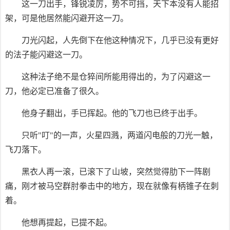
这一刀出手，锋锐凌厉，势不可挡，天下本没有人能招
架，可是他居然能闪避开这一刀。
刀光闪起，人先倒下在他这种情况下，几乎已没有更好
的法子能闪避这一刀。
这种法子绝不是仓猝间所能用得出的，为了闪避这一
刀，他必定已准备了很久。
他身子翻出，手已挥起。他的飞刀也已终于出手。
只听"叮"的一声，火星四溅，两道闪电般的刀光一触，
飞刀落下。
黑衣人再一滚，已滚下了山坡，突然觉得肋下一阵剧
痛，刚才被马空群肘拳击中的地方，现在就像有柄锥子在刺
着。
他想再提起，已提不起。