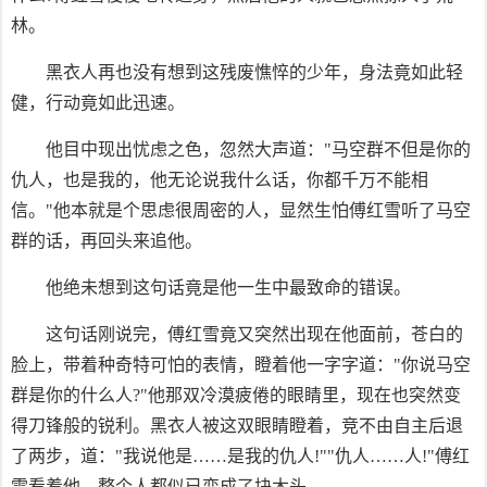
林。
黑衣人再也没有想到这残废憔悴的少年，身法竟如此轻
健，行动竟如此迅速。
他目中现出忧虑之色，忽然大声道："马空群不但是你的
仇人，也是我的，他无论说我什么话，你都千万不能相
信。"他本就是个思虑很周密的人，显然生怕傅红雪听了马空
群的话，再回头来追他。
他绝未想到这句话竟是他一生中最致命的错误。
这句话刚说完，傅红雪竟又突然出现在他面前，苍白的
脸上，带着种奇特可怕的表情，瞪着他一字字道："你说马空
群是你的什么人?"他那双冷漠疲倦的眼睛里，现在也突然变
得刀锋般的锐利。黑衣人被这双眼睛瞪着，竞不由自主后退
了两步，道："我说他是……是我的仇人!""仇人……人!"傅红
雪看着他，整个人都似已变成了块木头。