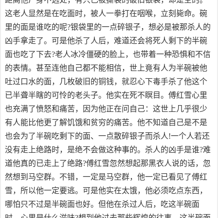
这老人显然是在吃面时，被人一拳打在咽喉，立刻毙命。碗
里的面是谁吃的呢?银袋里的一点碎银子，想必是被那杀人的
凶手拿走了。可是他杀了人后，难道还会将死人剩下的半碗
面也吃了下去?老人冰冷僵硬的脸上，也带着一种恐惧和不信
的表情。甚至连他自己都不能相信，世上竟有人为半碗被他
吐过口水的面，几枚破旧的铜钱，就忍心下毒手杀了他这个
已半聋半瞎的可怜的老头子。他实在死不瞑目。傅红雪心里
也充满了愤怒和痛苦，因为他正在问自己：这世上几乎很少
有人能比他更了解饥饿和贫穷的痛苦。他不知道自己是不是
也会为了半碗吃剩下的面、一点散碎银子而杀人!一个人若还
没有走上绝路时，是绝不会做这种事的。杀人的凶手是谁?难
道他真的已走上了绝路?傅红雪忽然想起那黑衣人说的话，忽
然想到马空群。不错，一定是马空群，他一定已看见了傅红
雪，所以他一定要逃。可是他实在太饿，他必须吃点东西，
哪怕只不过是半碗面也好。但他在杀过人后，吃这半碗面
时，心里是什么滋味?想到他过去那些辉煌的往事，这半碗面