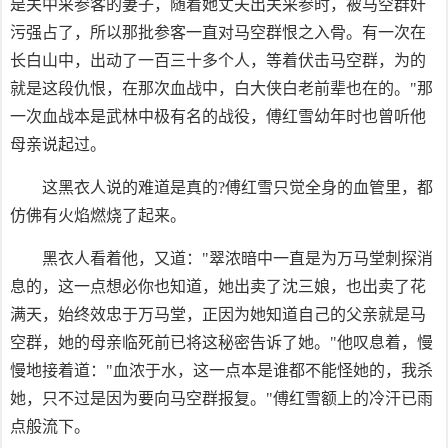
是关中采参客的妻子，随着她丈夫出关采参时，被马空群奸
污强占了，所以那批参客一直对马空群恨之入骨。有一次在
长白山中，出动了一百三十多个人，等着伏击马空群，为的
就是这段仇恨，在那次血战中，白大侠白老前辈也在的。"那
一次血战本是武林中极有名的战役，傅红雪幼年时也曾听他
母亲说起过。
这黑衣人说的难道是真的?傅红雪只觉全身的血管里，都
仿佛有火焰燃烧了起来。
黑衣人看着他，又道："翠浓暗中一直是为万马堂刺探消
息的，这一点想必你也知道，她出卖了沈三娘，也出卖了花
满天，始终效忠于万马堂，正因为她知道自己的父亲就是马
空群，她的母亲临死前已将这秘密告诉了她。"他叹息着，慢
慢地接着道："血浓于水，这一点本是谁都不能怪她的，我杀
她，只不过是因为要向马空群报复。"傅红雪额上的冷汗已雨
点般流下。