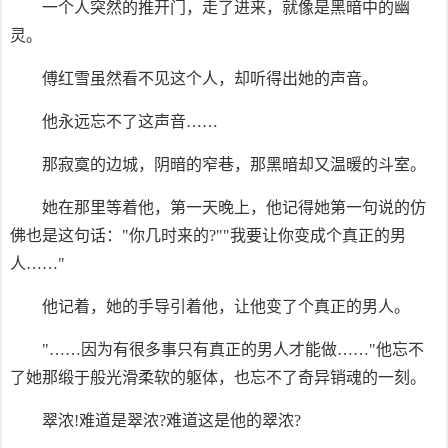
一个人突然的推开门，走了进来，就像是黑暗中的幽
灵。
傅红雪虽然看不见这个人，却听得出她的声音。
他永远忘不了这声音……
那寂寞的边城，阴暗的窄巷，那黑暗却又温暖的斗室。
她在那里等着他，第一天晚上，他记得她第一句说的仿
佛也是这句话："你几时来的?""我要让你变成个真正的男
人……"
他记着，她的手导引着他，让他变了个真正的男人。
"……因为有很多事只有真正的男人才能做……"他忘不
了她那缎于般光滑柔软的躯体，也忘不了奇异销魂的一刻。
翠浓!难道是翠浓?难道这是他的翠浓?