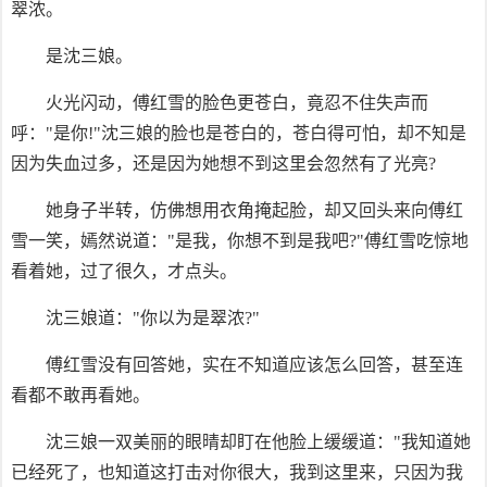
翠浓。
是沈三娘。
火光闪动，傅红雪的脸色更苍白，竟忍不住失声而
呼："是你!"沈三娘的脸也是苍白的，苍白得可怕，却不知是
因为失血过多，还是因为她想不到这里会忽然有了光亮?
她身子半转，仿佛想用衣角掩起脸，却又回头来向傅红
雪一笑，嫣然说道："是我，你想不到是我吧?"傅红雪吃惊地
看着她，过了很久，才点头。
沈三娘道："你以为是翠浓?"
傅红雪没有回答她，实在不知道应该怎么回答，甚至连
看都不敢再看她。
沈三娘一双美丽的眼晴却盯在他脸上缓缓道："我知道她
已经死了，也知道这打击对你很大，我到这里来，只因为我