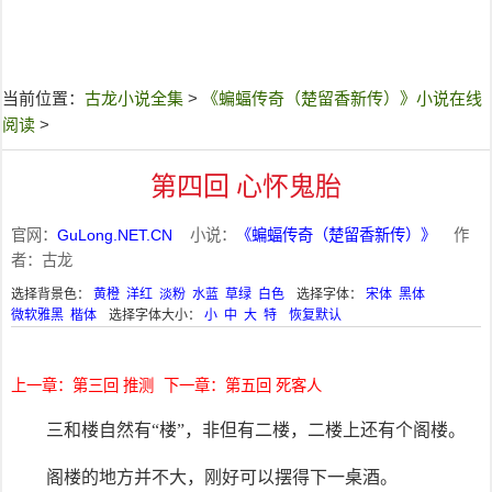
当前位置：
古龙小说全集
>
《蝙蝠传奇（楚留香新传）》小说在线
阅读
>
第四回 心怀鬼胎
官网：
GuLong.NET.CN
小说：
《蝙蝠传奇（楚留香新传）》
作
者：古龙
选择背景色：
黄橙
洋红
淡粉
水蓝
草绿
白色
选择字体：
宋体
黑体
微软雅黑
楷体
选择字体大小：
小
中
大
特
恢复默认
上一章：第三回 推测
下一章：第五回 死客人
三和楼自然有“楼”，非但有二楼，二楼上还有个阁楼。
阁楼的地方并不大，刚好可以摆得下一桌酒。