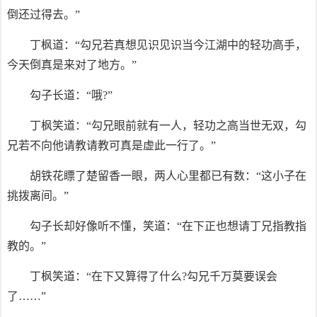
倒还过得去。”
丁枫道：“勾兄若真想见识见识当今江湖中的轻功高手，
今天倒真是来对了地方。”
勾子长道：“哦?”
丁枫笑道：“勾兄眼前就有一人，轻功之高当世无双，勾
兄若不向他请教请教可真是虚此一行了。”
胡铁花瞟了楚留香一眼，两人心里都已有数：“这小子在
挑拨离间。”
勾子长却好像听不懂，笑道：“在下正也想请丁兄指教指
教的。”
丁枫笑道：“在下又算得了什么?勾兄千万莫要误会
了……”