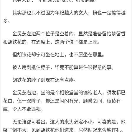
也有人说：“年纪越大的女人，脸皮越厚。”
其实那也只不过因为年纪越大的女人，粉也一定擦得越
多。
金灵芝左边两个位子是空着的，显然是准备留给楚留香
和胡铁花的，在酒席上，这两个位子都是上座。
但胡铁花却宁可坐在地上，也不愿坐在那里。
被人用剑抵住脖子，毕竟不能算是件很得意的事。
胡铁花的脖子到现在还有点疼。
金灵芝右边，坐的是个相貌堂堂的锦袍老人，须发都已
花白，但一双眸子，却还是闪闪有光，顾盼之间，稜稜有
威，令人不敢逼视。
无论谁都可看出，这人的来头必定不小。可喜的是，他
架子倒不大，见到胡铁花他们进来，居然站起来含笑作礼。