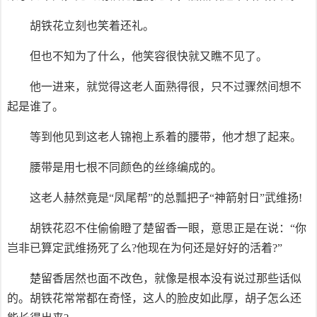
胡铁花立刻也笑着还礼。
但也不知为了什么，他笑容很快就又瞧不见了。
他一进来，就觉得这老人面熟得很，只不过骤然间想不
起是谁了。
等到他见到这老人锦袍上系着的腰带，他才想了起来。
腰带是用七根不同颜色的丝绦编成的。
这老人赫然竟是“凤尾帮”的总瓢把子“神箭射日”武维扬!
胡铁花忍不住偷偷瞪了楚留香一眼，意思正是在说：“你
岂非已算定武维扬死了么?他现在为何还是好好的活着?”
楚留香居然也面不改色，就像是根本没有说过那些话似
的。胡铁花常常都在奇怪，这人的脸皮如此厚，胡子怎么还