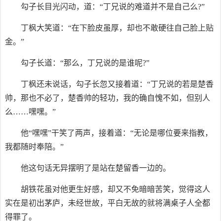
勾子长目光闪动，道：“丁兄说的难道并不是自己么?”
丁枫大笑道：“在下脸皮虽厚，却也不敢硬往自己脸上贴
金。”
勾子长道：“那么，丁兄说的是谁呢?”
丁枫还未说话，勾子长忽又接着道：“丁兄说的若是楚香
帅，那也不必了，楚香帅的轻功，我的确自愧不如，但别人
么……嘿嘿。”
他“嘿嘿”干笑了两声，接着道：“无论是哪位要来指教，
我都随时奉陪。”
他这句话无异摆明了是站在楚留香一边的。
胡铁花虽对他更生好感，却又不免暗暗苦笑，觉得这人
实在是初出茅庐，未经世故，平白无故的就将满桌子人全都
得罪了。