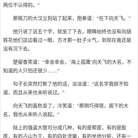
两位不认得的。”
那佩刀的大汉立刻站了起来，抱拳道：“在下向天飞。”
他只说了这五个字，就坐了下去，眼睛始终也没有向胡
铁花他们这边看过一眼，方才那一肚子火气，到现在竟还是
没有沉下去。
楚留香笑道：“幸会幸会，‘海上孤鹰’向天飞的大名，不
知道的人只怕还很少……”
勾子长突然打断了他的话，淡淡道：“这名字我就不知
道，而且从来也未听说过。”
向天飞的面色变了，冷笑道：“那倒巧得很，阁下的大
名，我也从未听人说起。”
陆上的强盗大致可分成几种，有的是帮匪，有的是股
匪，有的占山为王，有的四处流窜，有的坐地分赃，还有一