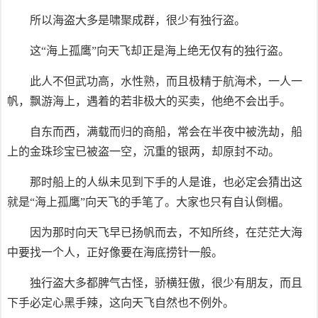
所以海盗大多是啸聚成群，很少有独行盗。
这“海上孤鹰”向天飞却正是海上绝无仅有的独行盗。
此人不但武功高，水性熟，而且极精于航海术，一人一
帆，飘游海上，遇着的若非极大的买卖，他绝不会出手。
自东而西，满载而归的商船，常会在半夜中被洗劫，船
上的金珠珍宝已被盗一空，沉重的银两，却原封不动。
那时船上的人纵未见到下手的人是谁，也必定会猜出这
就是“海上孤鹰”向天飞的手笔了。大家也只有自认倒楣。
因为那时向天飞早已扬帆而去，不知所终，在茫茫大海
中要找一个人，正好像要在海底捞针一般。
独行盗大多都脾气古怪，骄横狂傲，很少有朋友，而且
下手必定心黑手辣，这向天飞自然也不例外。