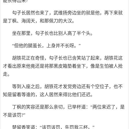
能长得出来?
勾子长居然也来了，武维扬旁边坐的就是他，再下来就
是丁枫、海阔天，和那佩刀的大汉。
坐在那里，勾子长也比别人高了半个头。
“但他的腿虽长，上身并不长呀。”
胡铁花正在奇怪，勾子长也已含笑站了起来，胡铁花这
才看出原来他竟还是将那黑皮箱垫着坐下，像是生怕被人抢
走。
等到入座之后，胡铁花才发觉旁边还有个空位子，也不
知是留着等谁的，这人居然来得比他们还迟。
丁枫的笑容还是那么亲切，已举杯道：“两位来迟了，是
不是该罚?”
楚留香笑道：“该罚该罚，先罚我三杯。”