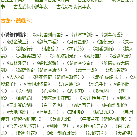
书
古龙武侠小说年表
古龙影视资讯年表
古龙小说顺序：
小说创作顺序
：《
从北国到南国
》→《
苍穹神剑
》→《
剑毒梅香
》
→《
残金缺玉
》→《
剑气书香
》→《
月异星邪
》→《
游侠录
》→《
失魂
引
》→《
剑客行
》→《
湘妃剑
》→《
护花铃
》→《
飘香剑雨
》→《
情人
箭
》→《
大旗英雄传
》→《
浣花洗剑录
》→《
龙吟曲
》→《
名剑风流
》
→《
武林外史
》→《
绝代双骄
》→《
楚留香传奇
》→《
多情剑客无情
剑
》→《
蝙蝠传奇（楚留香新传）
》→《
萧十一郎
》→《
欢乐英雄
》
→《
大人物
》→《
桃花传奇（楚留香新传）
》→《
流星·蝴蝶·剑
》→《
边
城浪子
》→《
陆小凤传奇
》→《
九月鹰飞
》→《
七杀手
》→《
绝不低
头
》→《
长生剑
》→《
孔雀翎
》→《
碧玉刀
》→《
多情环
》→《
霸王
枪
》→《
血鹦鹉
》→《
剑花烟雨江南
》→《
天涯·明月·刀
》→《
拳头
》
→《
三少爷的剑
》→《
白玉老虎
》→《
圆月弯刀
》→《
碧血洗银枪
》
→《
大地飞鹰
》→《
七星龙王
》→《
离别钩
》→《
凤舞九天
》→《
新月
传奇（楚留香新传）
》→《
英雄无泪
》→《
午夜兰花（楚留香新传）
》
→《
飞刀·又见飞刀
》→《
剑神一笑
》→《
风铃中的刀声
》→《
白玉雕
龙
》→《
怒剑狂花
》 →《
那一剑的风情
》→《
边城刀声
》→《
大武侠时