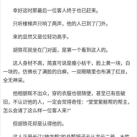
幸好这时那最后一位客人终于也已赶来。
只听楼梯声只响了两声，他的人已到了门外。
来的显然又是位轻功高手。
胡铁花就坐在门对面，是第一个看到这人的。
这人身材不高，简直可说是瘦小枯干，脸上黄一块，白
一块的，仿佛长了满脸的白癣，一双眼睛里也布满了红丝，
全无神采。
他相貌既不出众，穿的衣服也很随便，甚至已有些破
旧，不认识他的人，一定会觉得奇怪：“堂堂紫鲸帮的帮主，
怎么会请了这么样一位客人来?”
但胡铁花却是认得他的。
这人正是长江“神龙帮”的总瓢把子云从龙云二爷。水性