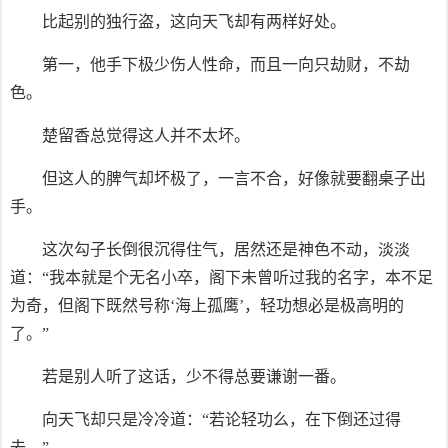
比起别的独行盗，这向天飞却有两样好处。
第一，他手下极少伤人性命，而且一向只劫财，不劫
色。
楚留香总觉得这人并不太坏。
但这人的脾气却坏极了，一言不合，好像就要翻桌子出
手。
这次勾子长倒很沉得住气，居然还是神色不动，淡淡
道：“我本就是个无名小卒，阁下未曾听过我的名字，本不足
为奇，但阁下既然号称‘海上孤鹰’，轻功想必是极高明的
了。”
若是别人听了这话，少不得总要谦谢一番。
向天飞却只是冷冷道：“若论轻功么，在下倒还过得
去。”