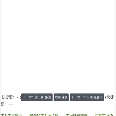
(快捷键：←)
(快捷
上一章：第三回 推测
章回目录
下一章：第五回 死客人
键：→)
古龙生平简介
最全的古龙照片集
古龙妙论精选
初探古龙伪