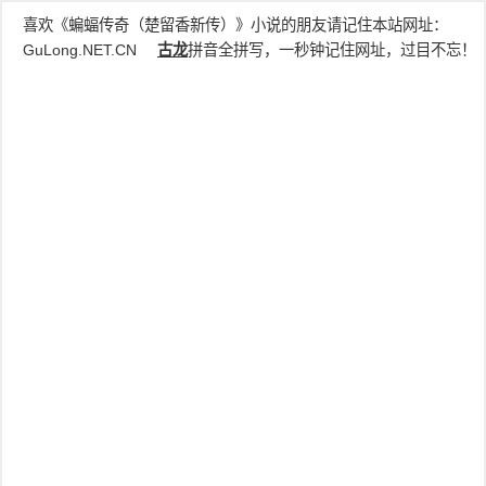
喜欢《蝙蝠传奇（楚留香新传）》小说的朋友请记住本站网址：
GuLong.NET.CN
古龙
拼音全拼写，一秒钟记住网址，过目不忘！