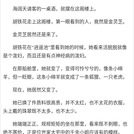
海阔天请客的一桌酒，就摆在这阁楼上。
胡铁花走上这阁楼，第一眼看到的人，竟然是金灵芝。
金灵芝居然还是来了。
胡铁花在“逍遥池”里看到她的时候，她看来活脱脱就像
是个泼妇，而且还是有点神经病的泼妇。
在那船舱里，她就变了，变得可怜兮兮的，像条小绵
羊，但一眨眼，这条小绵羊就变成了一条狐狸、一只老虎。
现在，她居然又变了。
她已换了件质料很高贵，并不太红，也不太花的衣服，
头上戴的珠翠既不太多，也不太少。
她端端正正、规规矩矩的坐在那里，看来既不刺眼，也
绝不寒伧，正是位世家大宅中的千金小姐应该有的模样。