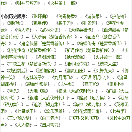
代
》→《
财神与短刀
》→《
火并萧十一郎
》
小说历史顺序
：《
彩环曲
》→《
剑毒梅香
》→《
游侠录
》→《
护花铃
》
→《
湘妃剑
》→《
孤星传
》→《
碧玉刀
》→《
孔雀翎
》→《
浣花洗剑
录
》→《
情人箭
》→《
武林外史
》→《
大旗英雄传
》→《
血海飘香（楚
留香传奇）
》→《
大沙漠（楚留香传奇）
》→《
画眉鸟（楚留香传
奇）
》→《
鬼恋侠情（楚留香新传）
》→《
蝙蝠传奇（楚留香新传）
》
→《
桃花传奇（楚留香新传）
》→《
新月传奇（楚留香新传）
》→《
多
情剑客无情剑
》→《
名剑风流
》→《
绝代双骄
》→《
火并萧十一郎
》
→《
午夜兰花（楚留香新传）
》→《
陆小凤传奇
》→《
绣花大盗
》
→《
决战前后
》→《
银钩赌坊
》→《
幽灵山庄
》→《
凤舞九天
》→《
剑
神一笑
》→《
边城浪子
》→《
九月鹰飞
》→《
天涯·明月·刀
》→《
流星·
蝴蝶·剑
》→《
碧血洗银枪
》→《
长生剑
》→《
霸王枪
》→《
离别钩
》
→《
拳头
》→《
大地飞鹰
》→《
猎鹰（大武侠时代）
》→《
群狐（大武
侠时代）
》→《
银雕（大武侠时代）
》→《
赌局（短刀集）
》→《
狼牙
（短刀集）
》→《
追杀（短刀集）
》→《
海神（短刀集）
》→《
英雄无
泪
》→《
七星龙王
》→《
欢乐英雄
》→《
剑花烟雨江南
》→《
七杀手
》
→《
三少爷的剑
》→《
白玉老虎
》→《
飞刀·又见飞刀
》→《
风铃中的刀
声
》→《
大人物
》→《
圆月弯刀
》