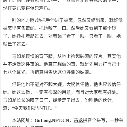
疯了。她已经看见自己的手，一双柔若无骨春葱般的玉手，
现在竟已变得像只鸡爪。
别的地方呢?她把手伸进了被窝，忽然又缩出来，就好像
被窝里有条毒蛇，把她咬了一口。然后她又看到了那个镜
子，她挣扎着爬过去，对着镜子看了一眼。只看了一眼，她
就晕了过去。
马如龙慢慢的弯下腰，从地上捡起破碗的碎片。其实他
并不想做这件事的。他真正想做的事，就是先用力打自己十
七八个耳光，再把真相告诉这位姓谢的姑娘。
但是他也不能对不起大婉。大婉信任他，他也应该信任
她。她这么做，一定有很深的用意，而且对大家都有好处。
马如龙长长的叹了口气，缓步走了出去，吩咐他的伙计，
道：“今天我们提早打烊。”
本站网址：
GuLong.NET.CN
，
古龙
拼音全拼写，一秒钟