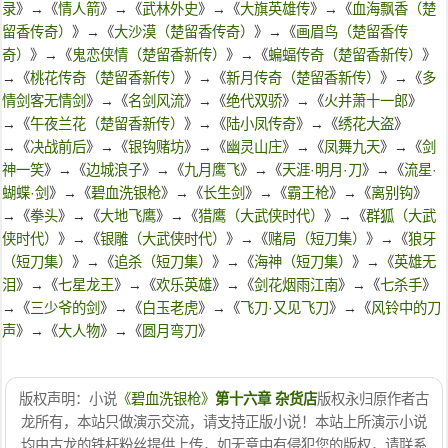
录
》→《
情人箭
》→《
武林外史
》→《
大旗英雄传
》→《
血海飘香（楚
留香传奇）
》→《
大沙漠（楚留香传奇）
》→《
画眉鸟（楚留香传
奇）
》→《
鬼恋侠情（楚留香新传）
》→《
蝙蝠传奇（楚留香新传）
》
→《
桃花传奇（楚留香新传）
》→《
新月传奇（楚留香新传）
》→《
多
情剑客无情剑
》→《
名剑风流
》→《
绝代双骄
》→《
火并萧十一郎
》
→《
午夜兰花（楚留香新传）
》→《
陆小凤传奇
》→《
绣花大盗
》
→《
决战前后
》→《
银钩赌坊
》→《
幽灵山庄
》→《
凤舞九天
》→《
剑
神一笑
》→《
边城浪子
》→《
九月鹰飞
》→《
天涯·明月·刀
》→《
流星·
蝴蝶·剑
》→《
碧血洗银枪
》→《
长生剑
》→《
霸王枪
》→《
离别钩
》
→《
拳头
》→《
大地飞鹰
》→《
猎鹰（大武侠时代）
》→《
群狐（大武
侠时代）
》→《
银雕（大武侠时代）
》→《
赌局（短刀集）
》→《
狼牙
（短刀集）
》→《
追杀（短刀集）
》→《
海神（短刀集）
》→《
英雄无
泪
》→《
七星龙王
》→《
欢乐英雄
》→《
剑花烟雨江南
》→《
七杀手
》
→《
三少爷的剑
》→《
白玉老虎
》→《
飞刀·又见飞刀
》→《
风铃中的刀
声
》→《
大人物
》→《
圆月弯刀
》
版权声明：小说
《碧血洗银枪》
第十六章 杂货店
版权永归原作者古
龙所有，本站只做演示交流，请支持正版小说！本站上所演示小说
均由古龙的铁杆粉丝提供上传，如无意中有侵犯您的版权，请联系