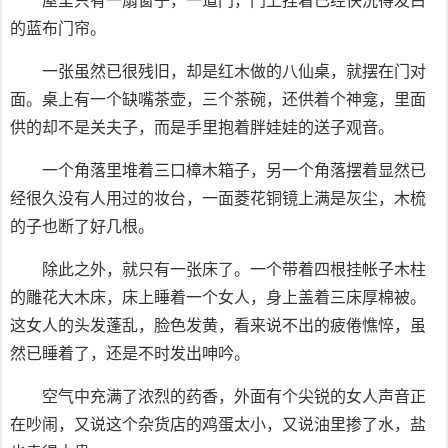
屋里只有一扇窗子，一道门，门上挂着已经快洗得发白
的蓝布门帘。
一张虽然已很残旧，却是红木做的八仙桌，就摆在门对
面。桌上有一个缺嘴茶壶，三个茶碗，还供着个神龛，里面
供的却不是关夫子，而是手里抱着胖娃娃的送子观音。
一个角落里堆着三口樟木箱子，另一个角落摆着显然已
经很久没有人用过的妆台，一面菱花铜镜上满是灰尘，木梳
的子也断了好几根。
除此之外，就只有一张床了。一个带着四根挂帐子木柱
的雕花大木床，床上睡着一个女人，身上盖着三床厚棉被。
这女人的头发蓬乱，脸色发黄，看来说不出的疲倦憔悴，虽
然已睡着了，还是不时发出呻吟。
空气中充满了浓烈的药香，外面有个尖锐的女人声音正
在吵闹，又说这个杂货店的鸡蛋太小，又说油里掺了水，盐