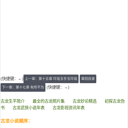
(快捷键：←)
上一章：第十五章 玲珑玉手玉玲珑
章回目录
(快捷键：→)
下一章：第十七章 有所不为
古龙生平简介
最全的古龙照片集
古龙妙论精选
初探古龙伪
书
古龙武侠小说年表
古龙影视资讯年表
古龙小说顺序：