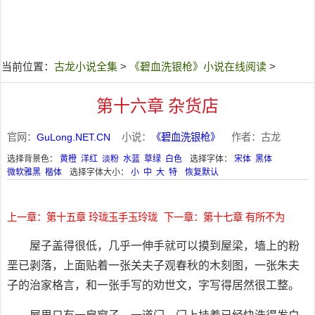
当前位置：
古龙小说全集
>
《碧血洗银枪》小说在线阅读
>
第十六章 杂货店
官网：
GuLong.NET.CN
小说：
《碧血洗银枪》
作者：古龙
选择背景色：
黄橙
洋红
淡粉
水蓝
草绿
白色
选择字体：
宋体
黑体
微软雅黑
楷体
选择字体大小：
小
中
大
特
恢复默认
上一章：第十五章 玲珑玉手玉玲珑
下一章：第十七章 有所不为
屋子盖得很低，几乎一伸手就可以摸到屋梁，墙上的粉
垩已剥落，上面贴着一张关夫子观春秋的木刻图，一张朱夫
子的治家格言，和一张手写的劝世文，字写得居然很工整。