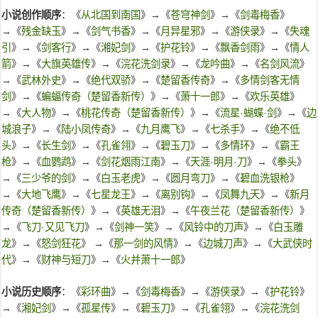
小说创作顺序
：《
从北国到南国
》→《
苍穹神剑
》→《
剑毒梅香
》
→《
残金缺玉
》→《
剑气书香
》→《
月异星邪
》→《
游侠录
》→《
失魂
引
》→《
剑客行
》→《
湘妃剑
》→《
护花铃
》→《
飘香剑雨
》→《
情人
箭
》→《
大旗英雄传
》→《
浣花洗剑录
》→《
龙吟曲
》→《
名剑风流
》
→《
武林外史
》→《
绝代双骄
》→《
楚留香传奇
》→《
多情剑客无情
剑
》→《
蝙蝠传奇（楚留香新传）
》→《
萧十一郎
》→《
欢乐英雄
》
→《
大人物
》→《
桃花传奇（楚留香新传）
》→《
流星·蝴蝶·剑
》→《
边
城浪子
》→《
陆小凤传奇
》→《
九月鹰飞
》→《
七杀手
》→《
绝不低
头
》→《
长生剑
》→《
孔雀翎
》→《
碧玉刀
》→《
多情环
》→《
霸王
枪
》→《
血鹦鹉
》→《
剑花烟雨江南
》→《
天涯·明月·刀
》→《
拳头
》
→《
三少爷的剑
》→《
白玉老虎
》→《
圆月弯刀
》→《
碧血洗银枪
》
→《
大地飞鹰
》→《
七星龙王
》→《
离别钩
》→《
凤舞九天
》→《
新月
传奇（楚留香新传）
》→《
英雄无泪
》→《
午夜兰花（楚留香新传）
》
→《
飞刀·又见飞刀
》→《
剑神一笑
》→《
风铃中的刀声
》→《
白玉雕
龙
》→《
怒剑狂花
》 →《
那一剑的风情
》→《
边城刀声
》→《
大武侠时
代
》→《
财神与短刀
》→《
火并萧十一郎
》
小说历史顺序
：《
彩环曲
》→《
剑毒梅香
》→《
游侠录
》→《
护花铃
》
→《
湘妃剑
》→《
孤星传
》→《
碧玉刀
》→《
孔雀翎
》→《
浣花洗剑