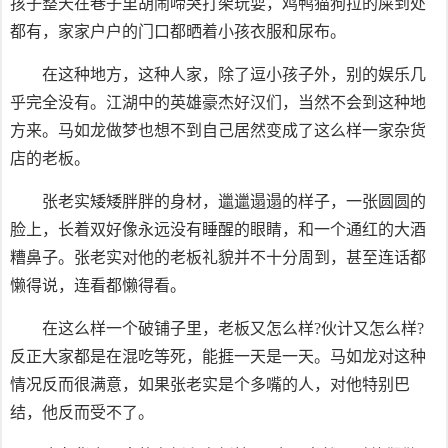
孩子整天在巷子里胡闹啼哭打架玩耍，鸡鸭猫狗拉的屎到处
都有，家家户户的门口都晒着小孩衣服和尿布。
在这种地方，这种人家，除了逗小孩子外，别的娱乐几
乎完全没有。江湖中的英雄豪杰好汉们，当然不会到这种地
方来。马如龙做梦也想不到自己居然变成了这么样一家杂货
店的老板。
张老实矮矮胖胖的身材，邋邋遢遢的样子，一张圆圆的
脸上，长着双好像永远没有睡醒的眼睛，和一个通红的大酒
糟鼻子。张老实对他的老板礼貌并不十分周到，甚至连话都
懒得说，连看都懒得看。
在这么样一个破铺子里，老板又怎么样?伙计又怎么样?
反正大家都是在混吃等死，能捱一天是一天。马如龙对这种
情况反而很满意，如果张老实是个多嘴的人，对他特别巴
结，他反而受不了。