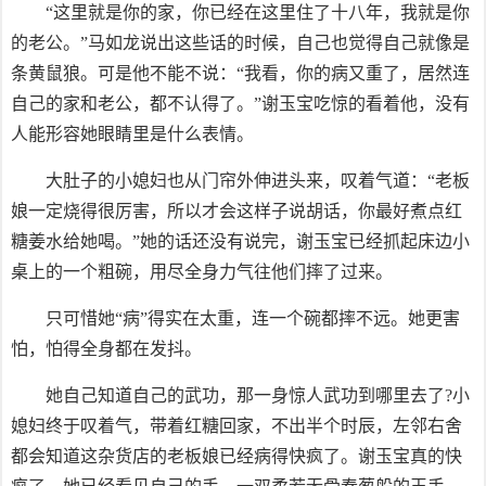
“这里就是你的家，你已经在这里住了十八年，我就是你
的老公。”马如龙说出这些话的时候，自己也觉得自己就像是
条黄鼠狼。可是他不能不说：“我看，你的病又重了，居然连
自己的家和老公，都不认得了。”谢玉宝吃惊的看着他，没有
人能形容她眼睛里是什么表情。
大肚子的小媳妇也从门帘外伸进头来，叹着气道：“老板
娘一定烧得很厉害，所以才会这样子说胡话，你最好煮点红
糖姜水给她喝。”她的话还没有说完，谢玉宝已经抓起床边小
桌上的一个粗碗，用尽全身力气往他们摔了过来。
只可惜她“病”得实在太重，连一个碗都摔不远。她更害
怕，怕得全身都在发抖。
她自己知道自己的武功，那一身惊人武功到哪里去了?小
媳妇终于叹着气，带着红糖回家，不出半个时辰，左邻右舍
都会知道这杂货店的老板娘已经病得快疯了。谢玉宝真的快