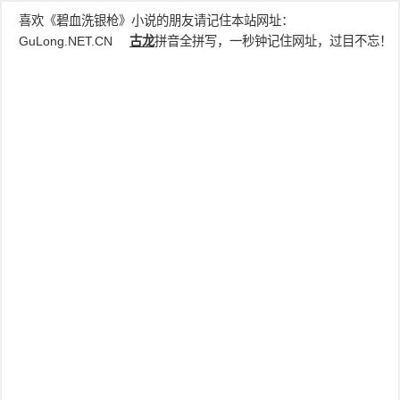
喜欢《碧血洗银枪》小说的朋友请记住本站网址：
GuLong.NET.CN
古龙
拼音全拼写，一秒钟记住网址，过目不忘！