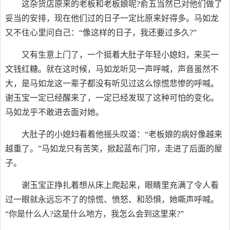
这杂货店原来的老板和老板娘呢?俞五当然已对他们做了
妥当的安排，现在他们过的日子一定比原来好得多。马如龙
又不住心里问自己：“像这样的日子，我还要过多久?”
又有生意上门了，一个挺着大肚子年轻小媳妇，来买一
文钱红糖。就在这时候，马如龙听见一声呼喊，声音虽然不
大，是马如龙这一辈子都没有听见过这么惊慌悲惨的呼喊。
谢玉宝一定已经醒来了，一定已经发现了这种可怕的变化。
马如龙乎不敢进去面对她。
大肚子的小媳妇看着他摇头叹道：“老板娘的病好像越来
越重了。”马如龙只有苦笑，掀起蓝布门帘，走进了后面的屋
子。
谢玉宝正挣扎着想从床上爬起来，眼睛里充满了令人看
过一眼就永远忘不了的惊慌、愤怒、和恐惧，她嘶声呼喊。
“你是什么人?这是什么地方，我怎么会到这里来?”