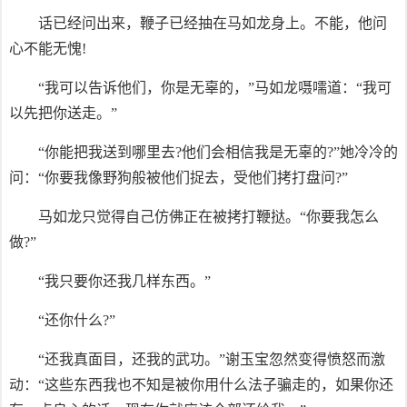
话已经问出来，鞭子已经抽在马如龙身上。不能，他问
心不能无愧!
“我可以告诉他们，你是无辜的，”马如龙嗫嚅道：“我可
以先把你送走。”
“你能把我送到哪里去?他们会相信我是无辜的?”她冷冷的
问：“你要我像野狗般被他们捉去，受他们拷打盘问?”
马如龙只觉得自己仿佛正在被拷打鞭挞。“你要我怎么
做?”
“我只要你还我几样东西。”
“还你什么?”
“还我真面目，还我的武功。”谢玉宝忽然变得愤怒而激
动：“这些东西我也不知是被你用什么法子骗走的，如果你还