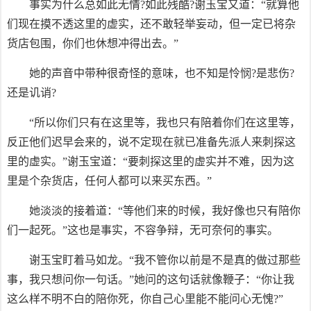
事实为什么总如此无情?如此残酷?谢玉宝又道：“就算他
们现在摸不透这里的虚实，还不敢轻举妄动，但一定已将杂
货店包围，你们也休想冲得出去。”
她的声音中带种很奇怪的意味，也不知是怜悯?是悲伤?
还是讥诮?
“所以你们只有在这里等，我也只有陪着你们在这里等，
反正他们迟早会来的，说不定现在就已准备先派人来刺探这
里的虚实。”谢玉宝道：“要刺探这里的虚实并不难，因为这
里是个杂货店，任何人都可以来买东西。”
她淡淡的接着道：“等他们来的时候，我好像也只有陪你
们一起死。”这也是事实，不容争辩，无可奈何的事实。
谢玉宝盯着马如龙。“我不管你以前是不是真的做过那些
事，我只想问你一句话。”她问的这句话就像鞭子：“你让我
这么样不明不白的陪你死，你自己心里能不能问心无愧?”