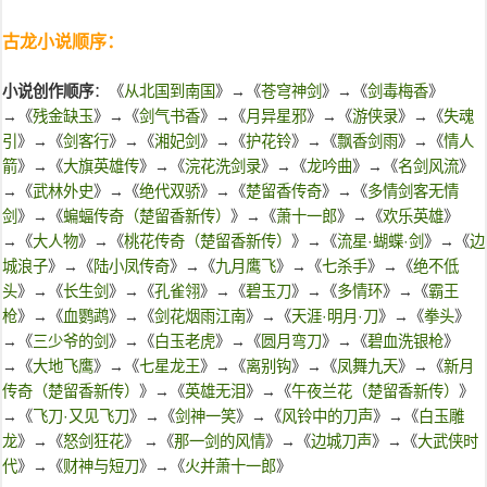
古龙小说顺序：
小说创作顺序
：《
从北国到南国
》→《
苍穹神剑
》→《
剑毒梅香
》
→《
残金缺玉
》→《
剑气书香
》→《
月异星邪
》→《
游侠录
》→《
失魂
引
》→《
剑客行
》→《
湘妃剑
》→《
护花铃
》→《
飘香剑雨
》→《
情人
箭
》→《
大旗英雄传
》→《
浣花洗剑录
》→《
龙吟曲
》→《
名剑风流
》
→《
武林外史
》→《
绝代双骄
》→《
楚留香传奇
》→《
多情剑客无情
剑
》→《
蝙蝠传奇（楚留香新传）
》→《
萧十一郎
》→《
欢乐英雄
》
→《
大人物
》→《
桃花传奇（楚留香新传）
》→《
流星·蝴蝶·剑
》→《
边
城浪子
》→《
陆小凤传奇
》→《
九月鹰飞
》→《
七杀手
》→《
绝不低
头
》→《
长生剑
》→《
孔雀翎
》→《
碧玉刀
》→《
多情环
》→《
霸王
枪
》→《
血鹦鹉
》→《
剑花烟雨江南
》→《
天涯·明月·刀
》→《
拳头
》
→《
三少爷的剑
》→《
白玉老虎
》→《
圆月弯刀
》→《
碧血洗银枪
》
→《
大地飞鹰
》→《
七星龙王
》→《
离别钩
》→《
凤舞九天
》→《
新月
传奇（楚留香新传）
》→《
英雄无泪
》→《
午夜兰花（楚留香新传）
》
→《
飞刀·又见飞刀
》→《
剑神一笑
》→《
风铃中的刀声
》→《
白玉雕
龙
》→《
怒剑狂花
》 →《
那一剑的风情
》→《
边城刀声
》→《
大武侠时
代
》→《
财神与短刀
》→《
火并萧十一郎
》