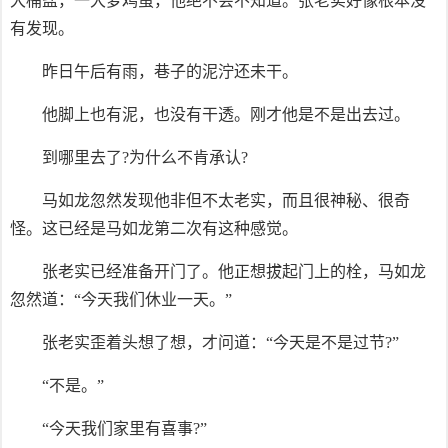
大桶盐，一大箩鸡蛋，他绝不会不知道。张老实好像根本没
有发现。
昨日午后有雨，巷子的泥泞还未干。
他脚上也有泥，也没有干透。刚才他是不是出去过。
到哪里去了?为什么不肯承认?
马如龙忽然发现他非但不太老实，而且很神秘、很奇
怪。这已经是马如龙第二次有这种感觉。
张老实已经准备开门了。他正想拔起门上的栓，马如龙
忽然道：“今天我们休业一天。”
张老实歪着头想了想，才问道：“今天是不是过节?”
“不是。”
“今天我们家里有喜事?”