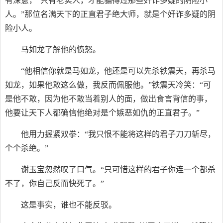
有深意，“只有老实人，才能骗得过那些奸诈多疑的阴险小
人。”那位名满天下的正直君子绝大师，就是个奸诈多疑的阴
险小人。
马如龙了解他的愤怒。
“他相信你就是马如龙，他还是可以先杀铁震天，再杀马
如龙，如果他敢这么做，我反而佩服他。”铁震天冷笑：“可
是他不敢，因为他不敢当着别人的面，做出食言背信的事，
他要让天下人都确信他绝对是个嫉恶如仇的正直君子。”
他用力握紧双拳：“我只恨不能将这样的君子刀刀斩尽，
个个杀绝。”
谢玉宝忽然叹了口气。“只可惜这样的君子你连一个都杀
不了，你自己反而快死了。”
这是事实，谁也不能反驳。