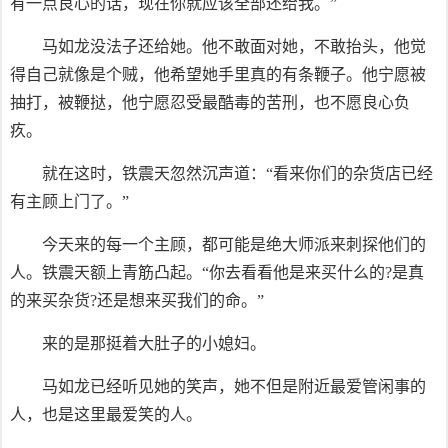
有一点良心的话，现在你就应该全部还给我。”
马如龙没法子还给她。他不敢面对她，不敢抬头，他觉
得自己就像是个贼，他希望她手里真的有条鞭子。他宁愿被
抽打，被鞭挞，他宁愿忍受最酷毒的苦刑，也不愿良心负
疚。
就在这时，铁震天忽然沉声道：“看来你们的杂货店已经
有主顾上门了。”
今天来的每一个主顾，都可能是绝大师派来刺探他们的
人。铁震天额上青筋凸起。“你去看看他是来买什么的?是真
的来买杂货?还是想来买我们的命。”
来的是那挺着大肚子的小媳妇。
马如龙已经听见她的笑声，她不但是附近最爱管闲事的
人，也是这里最爱笑的人。