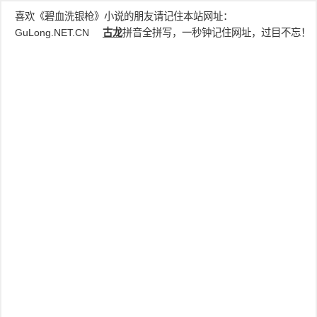
喜欢《碧血洗银枪》小说的朋友请记住本站网址：
GuLong.NET.CN
古龙
拼音全拼写，一秒钟记住网址，过目不忘！