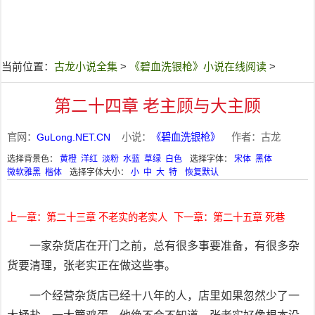
当前位置：
古龙小说全集
>
《碧血洗银枪》小说在线阅读
>
第二十四章 老主顾与大主顾
官网：
GuLong.NET.CN
小说：
《碧血洗银枪》
作者：古龙
选择背景色：
黄橙
洋红
淡粉
水蓝
草绿
白色
选择字体：
宋体
黑体
微软雅黑
楷体
选择字体大小：
小
中
大
特
恢复默认
上一章：第二十三章 不老实的老实人
下一章：第二十五章 死巷
一家杂货店在开门之前，总有很多事要准备，有很多杂
货要清理，张老实正在做这些事。
一个经营杂货店已经十八年的人，店里如果忽然少了一