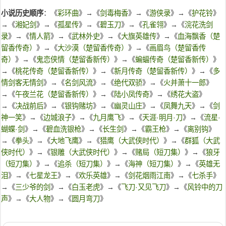
小说历史顺序
：《
彩环曲
》→《
剑毒梅香
》→《
游侠录
》→《
护花铃
》
→《
湘妃剑
》→《
孤星传
》→《
碧玉刀
》→《
孔雀翎
》→《
浣花洗剑
录
》→《
情人箭
》→《
武林外史
》→《
大旗英雄传
》→《
血海飘香（楚
留香传奇）
》→《
大沙漠（楚留香传奇）
》→《
画眉鸟（楚留香传
奇）
》→《
鬼恋侠情（楚留香新传）
》→《
蝙蝠传奇（楚留香新传）
》
→《
桃花传奇（楚留香新传）
》→《
新月传奇（楚留香新传）
》→《
多
情剑客无情剑
》→《
名剑风流
》→《
绝代双骄
》→《
火并萧十一郎
》
→《
午夜兰花（楚留香新传）
》→《
陆小凤传奇
》→《
绣花大盗
》
→《
决战前后
》→《
银钩赌坊
》→《
幽灵山庄
》→《
凤舞九天
》→《
剑
神一笑
》→《
边城浪子
》→《
九月鹰飞
》→《
天涯·明月·刀
》→《
流星·
蝴蝶·剑
》→《
碧血洗银枪
》→《
长生剑
》→《
霸王枪
》→《
离别钩
》
→《
拳头
》→《
大地飞鹰
》→《
猎鹰（大武侠时代）
》→《
群狐（大武
侠时代）
》→《
银雕（大武侠时代）
》→《
赌局（短刀集）
》→《
狼牙
（短刀集）
》→《
追杀（短刀集）
》→《
海神（短刀集）
》→《
英雄无
泪
》→《
七星龙王
》→《
欢乐英雄
》→《
剑花烟雨江南
》→《
七杀手
》
→《
三少爷的剑
》→《
白玉老虎
》→《
飞刀·又见飞刀
》→《
风铃中的刀
声
》→《
大人物
》→《
圆月弯刀
》