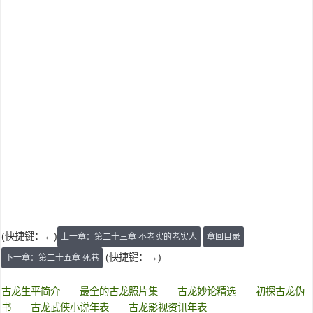
(快捷键：←)
上一章：第二十三章 不老实的老实人
章回目录
(快捷键：→)
下一章：第二十五章 死巷
古龙生平简介
最全的古龙照片集
古龙妙论精选
初探古龙伪
书
古龙武侠小说年表
古龙影视资讯年表