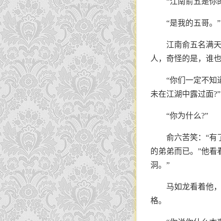
“江南俞五是你
“是我的五哥。”
江南俞五名满
人，奇怪的是，谁也
“你们一定不知
未在江湖中露过面?”
“你为什么?”
俞六苦笑：“有
的弟弟而已。”他看
洞。”
马如龙看着他
格。