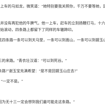
上车的马如龙，微笑道：“她特别要我关照你，千万不要等她，
次并没有再犯他的牛脾气，他一上车，赶车的立刻扬鞭打马，十
开始滚动，四条路上都留下了同样的车辙蹄印。
这四条路一条可以到天马堂，一条可以到嵩山，一条可以到碧玉
三的来路。”青衣壮汉道：“可以到死谷。”
条路?”谢玉宝充满希望：“是不是回碧玉山庄去?”
：“一定不是。”
因为无十三一定会想到我们最可能走这条路。”