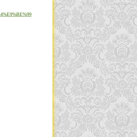
8F%A4%E9%BE%99