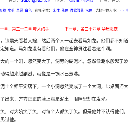
官网：
GuLong.NET.CN
小说：
《碧血洗银枪》
作者：古龙
淡粉
水蓝
草绿
白色
选择字体：
宋体
黑体
微软雅黑
楷体
选择字体大小：
小
一章：第三十二章 吓人的手
下一章：第三十四章 华屋恶夜
天，铁震天看着大婉，然后两个人一起去看马如龙。他们都不知
一定知道。马如龙没有看他们，他在全神贯注看着这个洞。
么大的一个洞，忽然变大了，洞旁的硬泥地，忽然像潮水般起了
，动得越来越剧烈，就像是一锅水已煮沸。
的泥土全都平定落下，一个小洞忽然变成了一个大洞，比桌面还
冒了出来，方方正正的脸上满是泥土，眼睛里却在发光。
了笑，对大婉笑了笑，对每个人都笑了笑。但是他并不认得他们
有见过他。