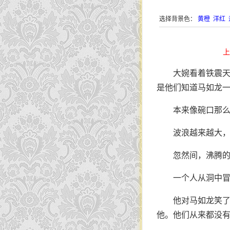
选择背景色：
黄橙
洋红
上
大婉看着铁震
是他们知道马如龙
本来像碗口那
波浪越来越大
忽然间，沸腾
一个人从洞中
他对马如龙笑
他。他们从来都没