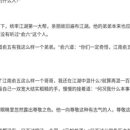
的什么人?”
天下，统率江湖第一大帮，亲朋故旧遍布江湖。他的弟弟本来也
没有听过“俞六”这个人。
道俞五有我这么样一个弟弟。”俞六道：“你们一定奇怪，江南俞
了江南俞五这么样一个哥哥，我还在江湖中混什么?就算再混一
看自己一双宽大结实粗糙的手，慢慢的接着道：“何况我什么本
，眼睛里忽然露出尊敬之色。他一向尊敬这种有志气的人，尊敬