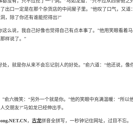
事都没有，只不过挖了一个洞。”马如龙道：“只不过从四条街之
了出口一定是在那个杂货店的中间屋子里。”他叹了口气，又道
洞，除了你还有谁能挖得出?”
你这么说，我自己好像也觉得自己有点本事了。”他用笑眼看着马
那样说了。”
好处，就是你从来不会忘记别人的好处。”俞六道：“他还说，像
，”俞六微笑：“另外一个就是你。”他的笑眼中充满温暖：“所以
人交朋友?”马如龙已经伸出手。
ong.NET.CN
，
古龙
拼音全拼写，一秒钟记住网址，过目不忘。