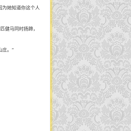
因为她知道你这个人
六匹健马同时扬蹄，
山庄。”