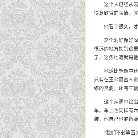
这个人已经从
得意欣赏的表情，
他看了很久，才
这个洞好像好
很远的地方挖到这
了，这条地道就是
地道比想像中
只有在王公豪富人
练的良驹。还有三
这个从洞中钻出
车，车上也同样有六
装，他自己也准备
“我们不必等玉