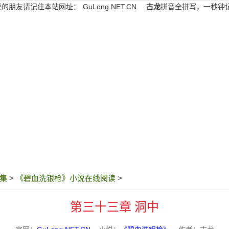
说的朋友请记住本站网址：
GuLong.NET.CN
古龙
拼音全拼写，一秒钟
集
>
《碧血洗银枪》小说在线阅读
>
第三十三章 洞中