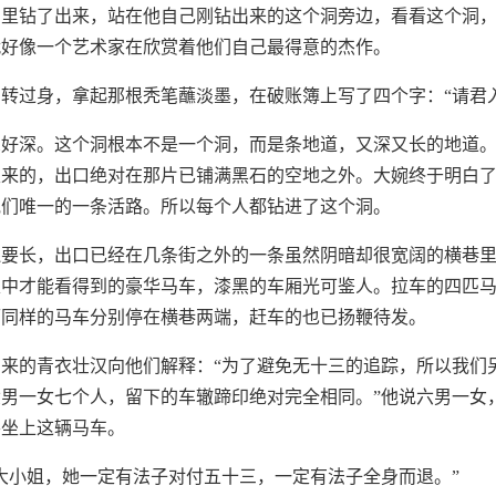
洞里钻了出来，站在他自己刚钻出来的这个洞旁边，看看这个洞
就好像一个艺术家在欣赏着他们自己最得意的杰作。
转过身，拿起那根秃笔蘸淡墨，在破账簿上写了四个字：“请君
深好深。这个洞根本不是一个洞，而是条地道，又深又长的地道
里来的，出口绝对在那片已铺满黑石的空地之外。大婉终于明白
他们唯一的一条活路。所以每个人都钻进了这个洞。
还要长，出口已经在几条街之外的一条虽然阴暗却很宽阔的横巷
家中才能看得到的豪华马车，漆黑的车厢光可鉴人。拉车的四匹
辆同样的马车分别停在横巷两端，赶车的也已扬鞭待发。
来的青衣壮汉向他们解释：“为了避免无十三的追踪，所以我们
男一女七个人，留下的车辙蹄印绝对完全相同。”他说六男一女
要坐上这辆马车。
大小姐，她一定有法子对付五十三，一定有法子全身而退。”