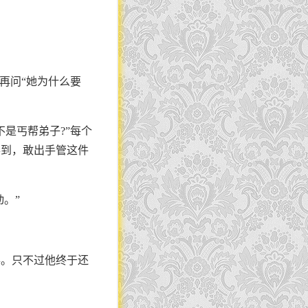
再问“她为什么要
是丐帮弟子?”每个
办到，敢出手管这件
。”
事。只不过他终于还