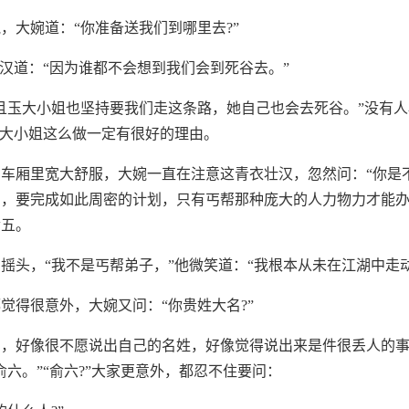
，大婉道：“你准备送我们到哪里去?”
壮汉道：“因为谁都不会想到我们会到死谷去。”
且玉大小姐也坚持要我们走这条路，她自己也会去死谷。”没有人
玉大小姐这么做一定有很好的理由。
车厢里宽大舒服，大婉一直在注意这青衣壮汉，忽然问：“你是不
的，要完成如此周密的计划，只有丐帮那种庞大的人力物力才能
俞五。
摇头，“我不是丐帮弟子，”他微笑道：“我根本从未在江湖中走动
觉得很意外，大婉又问：“你贵姓大名?”
着，好像很不愿说出自己的名姓，好像觉得说出来是件很丢人的
俞六。”“俞六?”大家更意外，都忍不住要问：