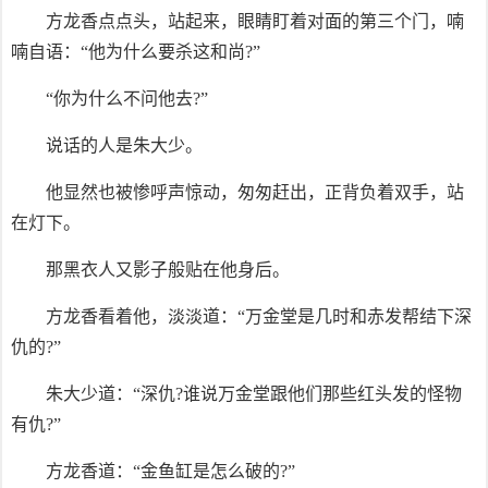
方龙香点点头，站起来，眼睛盯着对面的第三个门，喃
喃自语：“他为什么要杀这和尚?”
“你为什么不问他去?”
说话的人是朱大少。
他显然也被惨呼声惊动，匆匆赶出，正背负着双手，站
在灯下。
那黑衣人又影子般贴在他身后。
方龙香看着他，淡淡道：“万金堂是几时和赤发帮结下深
仇的?”
朱大少道：“深仇?谁说万金堂跟他们那些红头发的怪物
有仇?”
方龙香道：“金鱼缸是怎么破的?”