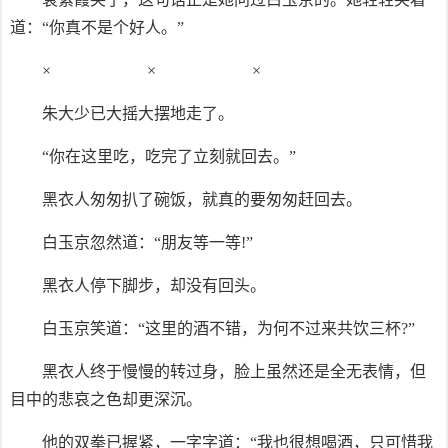
道：“你真不是个好人。”
× × ×
朱大少已大摇大摆地走了。
“你在这里吃，吃完了立刻就回去。”
黑衣人匆匆扒了碗饭，就真的要匆匆赶回去。
白玉京忽然道：“朋友等一等!”
黑衣人停下脚步，却没有回头。
白玉京笑道：“这里的酒不错，为何不过来共饮三杯?”
黑衣人终于慢慢的转过身，脸上虽然还是全无表情，但
目中的悲哀之色却更深沉。
他的双拳已握紧，一字字道：“我也很想喝酒，只可惜我