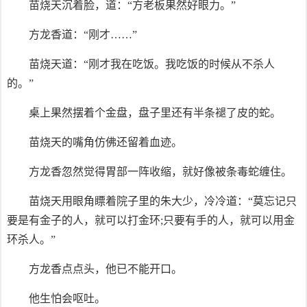
苗烧天沉着脸，道：“方老板果然好眼力。”
方龙香道：“刚才……”
苗烧天道：“刚才我在吃饭。我吃饭的时候从不杀人
的。”
桌上果然摆着个金盘，盘子里还有半条褪了皮的蛇。
苗烧天的嘴角仿佛还留着血迹。
方龙香忽然觉得胃部一阵收缩，就好像被条毒蛇缠住。
苗烧天用眼角瞟着院子里的朱大少，冷冷道：“莫忘记只
要是有金子的人，就可以打金环;只要有手的人，就可以用金
环杀人。”
方龙香点点头，他已不能开口。
他生怕会呕吐。