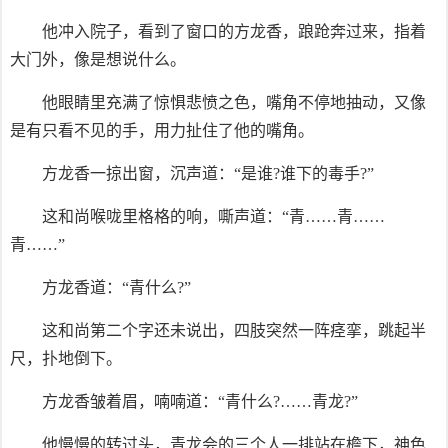
他冲入院子，看到了窗口的方龙香，踉跄奔过来，指着
大门外，像是想说什么。
他眼睛里充满了惊惧悲愤之色，嘴角不停地抽动，又像
是有只看不见的手，用力扯住了他的嘴角。
方龙香一掠出窗，沉声道：“是谁?谁下的毒手?”
这和尚喉咙里格格的响，嘶声道：“青……青……
青……”
方龙香道：“青什么?”
这和尚第二个字还未说出，四肢突然一阵痉挛，跳起半
尺，扑地倒下。
方龙香皱着眉，喃喃道：“青什么?……青龙?”
他慢慢的转过头，青龙会的三个人一排站在檐下，神色