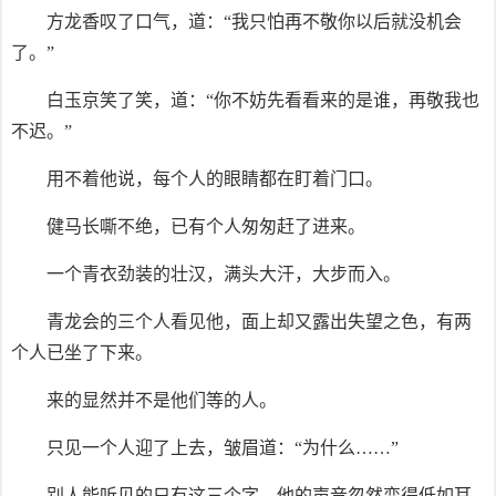
方龙香叹了口气，道：“我只怕再不敬你以后就没机会
了。”
白玉京笑了笑，道：“你不妨先看看来的是谁，再敬我也
不迟。”
用不着他说，每个人的眼睛都在盯着门口。
健马长嘶不绝，已有个人匆匆赶了进来。
一个青衣劲装的壮汉，满头大汗，大步而入。
青龙会的三个人看见他，面上却又露出失望之色，有两
个人已坐了下来。
来的显然并不是他们等的人。
只见一个人迎了上去，皱眉道：“为什么……”
别人能听见的只有这三个字，他的声音忽然变得低如耳