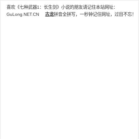
喜欢《七种武器1：长生剑》小说的朋友请记住本站网址：
GuLong.NET.CN
古龙
拼音全拼写，一秒钟记住网址，过目不忘！