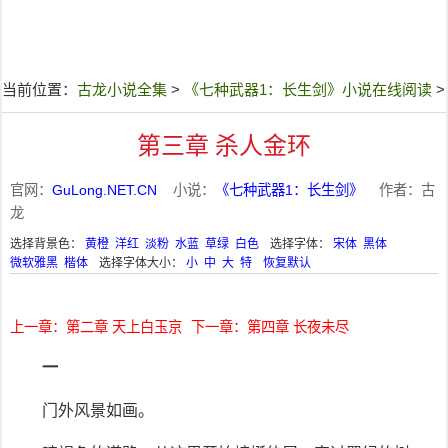
当前位置：
古龙小说全集
>
《七种武器1：长生剑》小说在线阅读
>
第三章 杀人金环
官网：
GuLong.NET.CN
小说：
《七种武器1：长生剑》
作者：古
龙
选择背景色：
黄橙
洋红
淡粉
水蓝
草绿
白色
选择字体：
宋体
黑体
微软雅黑
楷体
选择字体大小：
小
中
大
特
恢复默认
上一章：第二章 天上白玉京
下一章：第四章 长夜未尽
一
门外风景如画。