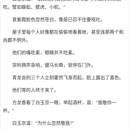
吃。譬如蜈蚣、壁虎、小蛇。”
袁紫霞脸色忽然苍白，像是已忍不住要呕吐。
屋子里每个人好像都在偷偷地看着她，甚至连那两个和
尚都不例外。
他们的嘴吃素，眼睛并不吃素。
突听蹄声急响，健马长嘶，就停在门外。
青龙会的三个人立刻霍然飞身而起，脸上露出了喜色。
他们等的人终于来了。
方龙香看了白玉京一眼，举起酒杯，道：“我敬你一
杯。”
白玉京道：“为什么忽然敬我?”