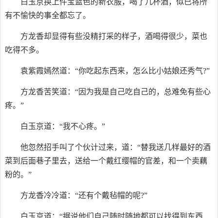
白玉京换上件宝蓝色的新衣服，喝了几杯酒，似已将所
有不愉快的事全都忘了。
方龙香却显得有些没精打采的样子，酒喝得很少，菜也
吃得不多。
袁紫霞嫣然道：“你吃起东西来，怎么比小姑娘还秀气?”
方龙香苦笑道：“因为我是自己吃自己的，总难免有些心
疼。”
白玉京道：“我不心疼。”
他忽然招手叫了个伙计过来，道：“替我送几样最好的酒
菜到后面巷子里去，送给一个戴红缨帽的官差，和一个卖藕
粉的。”
方龙香冷冷道：“还有个戴毡帽的呢?”
白玉京道：“据说他们自己随时随地都可以找得到东西