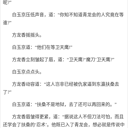
呢?”
白玉京压低声音，道：“你知不知道青龙会的人究竟在等
谁?”
方龙香摇摇头。
白玉京道：“他们在等卫天鹰!”
方龙香立刻皱起了眉，道：“卫天鹰?‘魔刀’卫天鹰?”
白玉京点点头。
方龙香动容道：“这人岂非已经被仇家逼到东瀛扶桑去
了?”
白玉京道：“扶桑不是地狱，去了还可以再回来的。”
方龙香眉皱得更紧，道：“据说这人不但刀法可怕，而且
还学会了扶桑的‘忍术’。他既已入了青龙会，想必就是传说中