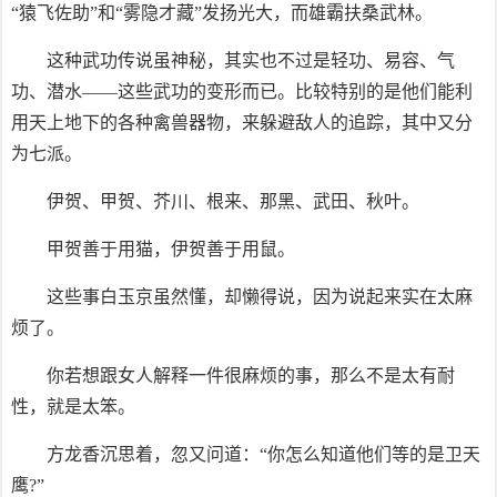
“猿飞佐助”和“雾隐才藏”发扬光大，而雄霸扶桑武林。
这种武功传说虽神秘，其实也不过是轻功、易容、气
功、潜水——这些武功的变形而已。比较特别的是他们能利
用天上地下的各种禽兽器物，来躲避敌人的追踪，其中又分
为七派。
伊贺、甲贺、芥川、根来、那黑、武田、秋叶。
甲贺善于用猫，伊贺善于用鼠。
这些事白玉京虽然懂，却懒得说，因为说起来实在太麻
烦了。
你若想跟女人解释一件很麻烦的事，那么不是太有耐
性，就是太笨。
方龙香沉思着，忽又问道：“你怎么知道他们等的是卫天
鹰?”