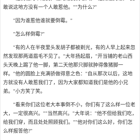
敢说这地方没有一个人敢惹他。""为什么?"
"因为谁惹他谁就要倒霉。"
"怎么样倒霉?"
"有的人在半夜里头发胡子都被剃光，有的人早上起来忽
然发现那两道眉毛不见了。"大年扬起眉，"开当铺的老山西
头天晚上踢了他一脚，第二天他那只脚就肿得像猪脚一
样。"他的圆脸上充满骄做得意之色："自从那次以后，这地
方就没有人敢惹我们了，因为大家都知道我们是他的小兄
弟。"小方笑了笑。
"看来你们这位老大本事倒不小，你们有了这么样一位老
大，一定很高兴。""当然高兴。"大年说："他不但给我们吃，
给我们穿，而且处处照顾我们。""他对你们这么好，你们怎
么样报答他?"