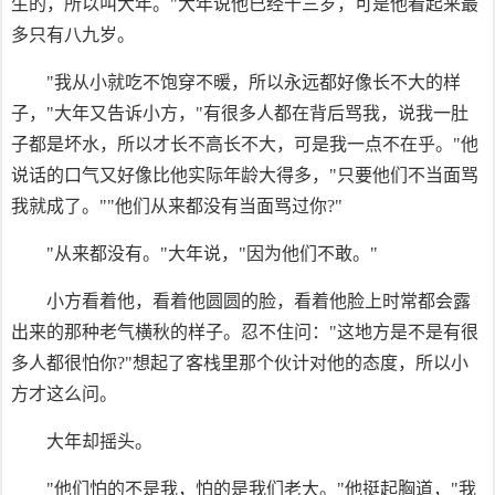
生的，所以叫大年。"大年说他已经十三岁，可是他看起来最
多只有八九岁。
"我从小就吃不饱穿不暖，所以永远都好像长不大的样
子，"大年又告诉小方，"有很多人都在背后骂我，说我一肚
子都是坏水，所以才长不高长不大，可是我一点不在乎。"他
说话的口气又好像比他实际年龄大得多，"只要他们不当面骂
我就成了。""他们从来都没有当面骂过你?"
"从来都没有。"大年说，"因为他们不敢。"
小方看着他，看着他圆圆的脸，看着他脸上时常都会露
出来的那种老气横秋的样子。忍不住问："这地方是不是有很
多人都很怕你?"想起了客栈里那个伙计对他的态度，所以小
方才这么问。
大年却摇头。
"他们怕的不是我，怕的是我们老大。"他挺起胸道，"我