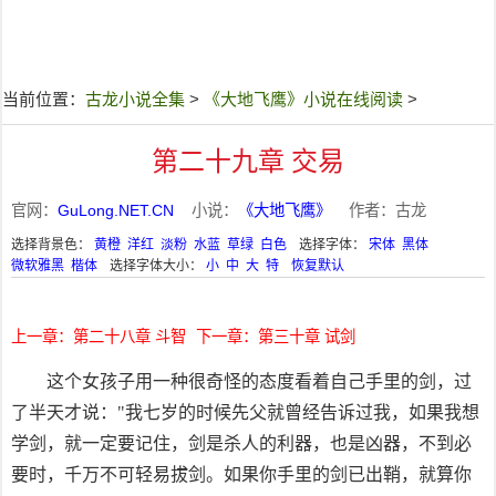
当前位置：
古龙小说全集
>
《大地飞鹰》小说在线阅读
>
第二十九章 交易
官网：
GuLong.NET.CN
小说：
《大地飞鹰》
作者：古龙
选择背景色：
黄橙
洋红
淡粉
水蓝
草绿
白色
选择字体：
宋体
黑体
微软雅黑
楷体
选择字体大小：
小
中
大
特
恢复默认
上一章：第二十八章 斗智
下一章：第三十章 试剑
这个女孩子用一种很奇怪的态度看着自己手里的剑，过
了半天才说："我七岁的时候先父就曾经告诉过我，如果我想
学剑，就一定要记住，剑是杀人的利器，也是凶器，不到必
要时，千万不可轻易拔剑。如果你手里的剑已出鞘，就算你