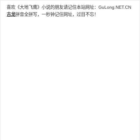
喜欢《大地飞鹰》小说的朋友请记住本站网址：
GuLong.NET.CN
古龙
拼音全拼写，一秒钟记住网址，过目不忘！