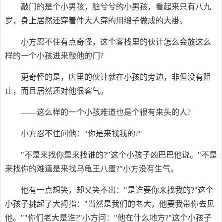
敲门的是个小男孩，脏兮兮的小男孩，看起来只有八九
岁，身上居然还穿着件大人穿的用缎子做成的大褂。
小方忍不住有点奇怪，这个客栈里的伙计怎么会放这么
样的一个小孩进来敲他的门?
更奇怪的是，店里的伙计就在小孩的旁边，非但没有阻
止，而且居然还对他很客气。
——这么样的一个小孩难道也是个很有来头的人?
小方忍不住问他："你是来找我的?"
"不是来找你是来找谁的?"这个小孩子凶巴巴他说。"不是
来找你的难道是来找乌龟王八蛋?"小方没有生气。
他有一点想笑，却又笑不出："是谁要你来找我的?"这个
小孩子挑起了大拇指："当然是我们的老大，他要我带你去见
他。""你们老大是谁?"小方问："他在什么地方?"这个小孩子