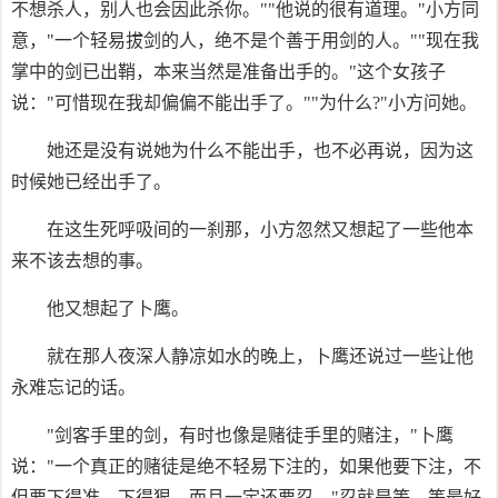
不想杀人，别人也会因此杀你。""他说的很有道理。"小方同
意，"一个轻易拔剑的人，绝不是个善于用剑的人。""现在我
掌中的剑已出鞘，本来当然是准备出手的。"这个女孩子
说："可惜现在我却偏偏不能出手了。""为什么?"小方问她。
她还是没有说她为什么不能出手，也不必再说，因为这
时候她已经出手了。
在这生死呼吸间的一刹那，小方忽然又想起了一些他本
来不该去想的事。
他又想起了卜鹰。
就在那人夜深人静凉如水的晚上，卜鹰还说过一些让他
永难忘记的话。
"剑客手里的剑，有时也像是赌徒手里的赌注，"卜鹰
说："一个真正的赌徒是绝不轻易下注的，如果他要下注，不
但要下得准、下得狠，而且一定还要忍。"忍就是等，等最好