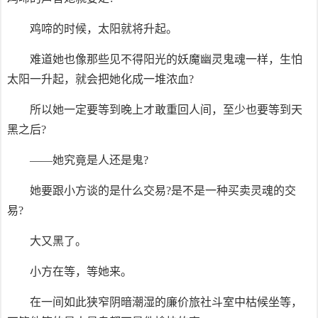
鸡啼的时候，太阳就将升起。
难道她也像那些见不得阳光的妖魔幽灵鬼魂一样，生怕
太阳一升起，就会把她化成一堆浓血?
所以她一定要等到晚上才敢重回人间，至少也要等到天
黑之后?
——她究竟是人还是鬼?
她要跟小方谈的是什么交易?是不是一种买卖灵魂的交
易?
大又黑了。
小方在等，等她来。
在一间如此狭窄阴暗潮湿的廉价旅社斗室中枯候坐等，