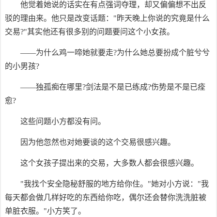
他觉着她说的话实在有点强词夺理，却又偏偏想不出反
驳的理由来。他只是改变话题："昨天晚上你说的究竟是什么
交易?"其实他还有很多别的问题要问这个小女孩。
——为什么鸡一啼她就要走?为什么她总要扮成个脏兮兮
的小男孩?
——独孤痴在哪里?剑法是不是已练成?伤势是不是已痊
愈?
这些问题小方都没有问。
因为他忽然也对她要谈的这个交易很感兴趣。
这个女孩子提出来的交易，大多数人都会很感兴趣。
"我找个安全隐秘舒服的地方给你住。"她对小方说："我
每天都会做几样好吃的东西给你吃，偶尔还会替你洗洗脏被
单脏衣服。"小方笑了。