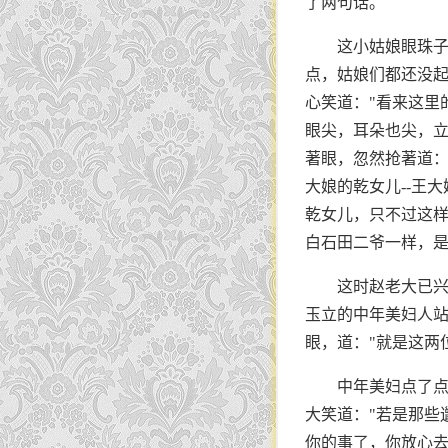
了两句话。
这小姑娘眼珠子
点，姑娘们都还没起
心笑道："看来这里
眼尖，耳朵也尖，立
著眼，忽然抢著道：
大娘的乾女儿--王
乾女儿，只不过这样
白石田二爷一样，是
这时赵老大已兴
玉立的中年美妇人
眼，道："就是这两
中年美妇点了点
大笑道："若是那些
你的事了，你放心去