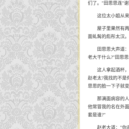
们了。"田思思连"
这位太小姐从
屋子里果然有两
面虬髯的彪彤太汉
田思思大声道：
老大干什么?"田思
这人拿起酒杯，
赵老太?我找的不是
思思的脸一下子就变
那满面病容的人
他常冒我的名在外面
套是谁?"
赵老大道："你