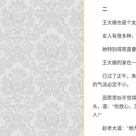
二
王大娘也是个
女人有很多种
她特别得简直
王大娘的家在
已过了正午，
的气派必定不小。
田思思似乎觉得
头，道："你放心，
人?"
赵老大道："她