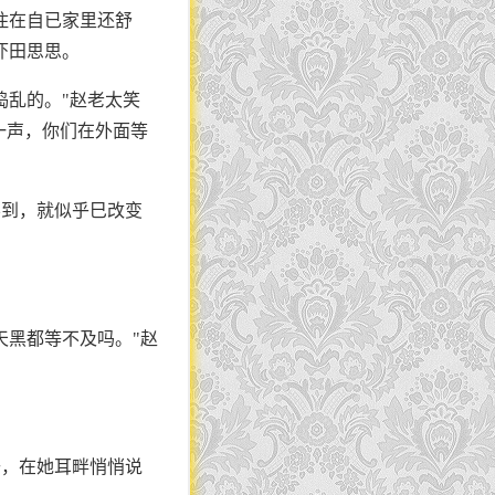
住在自已家里还舒
吓田思思。
捣乱的。"赵老太笑
一声，你们在外面等
不到，就似乎巳改变
天黑都等不及吗。"赵
去，在她耳畔悄悄说