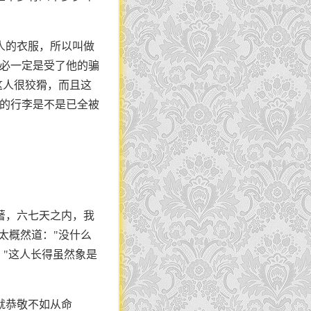
人的衣服，所以叫做
想必一定是受了他的骗
这人很狡猾，而且这
带的行李是不是已全被
著，六七天之内，我
太概然道："没什么
。"这人长得虽然象是
就恭敬不如从命