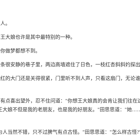
女人。
，王大娘也许是其中最特别的一种。
要你做梦都想不到。
一条很安静的巷子里，两边高墙遮住了日色，一枝红杏斜斜妁探
朱红的大门还是关得很紧，门里听不到人声，只看这扇门，无论
有点喜出望外，忍不住问道："你想王大娘真的会肯让我们往在这
王大娘不但是我的老朋友，也是我的好朋友。"田思思道："她…
为人当然不错，只不过脾气有点古怪。"田思思道："怎么样古怪?