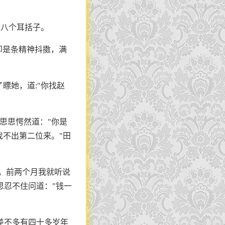
七八个耳括子。
却是条精神抖擞，满
瞟她，道:"你找赵
思思愕然道："你是
找不出第二位来。"田
了。前两个月我就听说
思忍不住问道："钱一
差不多有四十多岁年