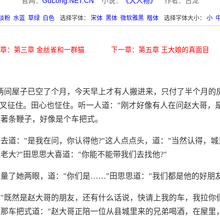
官网：
GuLong.NET.CN
小说：
《大人物》
作者：古龙
淡粉
水蓝
草绿
白色
选择字体：
宋体
黑体
微软雅黑
楷体
选择字体大小：
小
章：第三章 金丝雀和一群猫
下一章：第五章 王大娘的真面目
两间屋子已空了个月，今天早上才有人搬进来，只付了半个月的
思叉征住。田心也怔住。听一人道："刚才好像有人在问赵大哥，是
提著条鞭子，好像是个车把式。
去道："是我在问，你认得他?"这人点点头，道："当然认得，
老大?"田思思大喜道："你能不能带我们去找他?"
量了她两眼，道："你们是……"田思思道："我们都是他的好朋友
"既然是赵大哥的朋友，还有什么话说，快请上我的车，我拉你
那车把式道："赵大哥正陪一位从县城里来的兄弟喝酒，在屋里