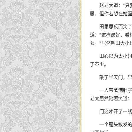
赵老大道："只
服。但你若想在她面
田思思反而笑了
道："这样最好，看
著。"居然叫田大小
田心以为太小
了不少。
敲了半天门，
一人带著满肚子
老太居然陪著笑道：
门这才开了一
一个蓬头散发