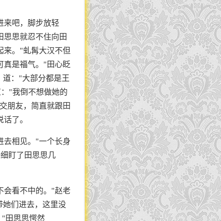
进来吧，脚步放轻
田思思就忍不住向田
起来。"虬髯大汉不但
可真是福气。"田心眨
，道："大部分都是王
道："我倒不想做她的
欢交朋友，简直就跟田
说话了。
进去相见。"一个长身
仔细盯了田思思几
不会看不中的。"赵老
带她们进去，这里没
。"田思思愕然