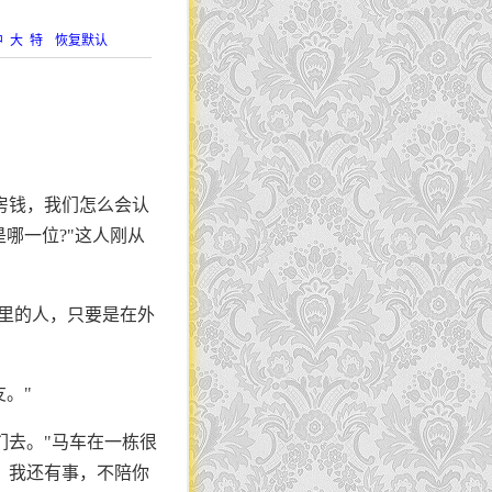
中
大
特
恢复默认
房钱，我们怎么会认
哪一位?"这人刚从
城里的人，只要是在外
。"
们去。"马车在一栋很
，我还有事，不陪你