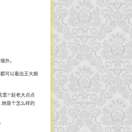
出墙外。
谁都可以看出王大娘
里?"赵老大点点
…她是个怎么样的
"