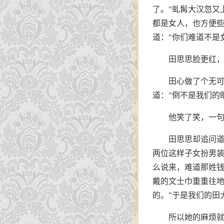
了。"虬髯大汉忽又
都是女人，也方便些
道："你们难道不是女
田思思脸更红
田心做了个无可
道："倒不是我们的
他笑了笑，一
田思思却追问道
两位这样子女扮男装
么说来，难道那姓钱
戴的文士巾重重往地
的。"于是我们的田
所以她的麻烦