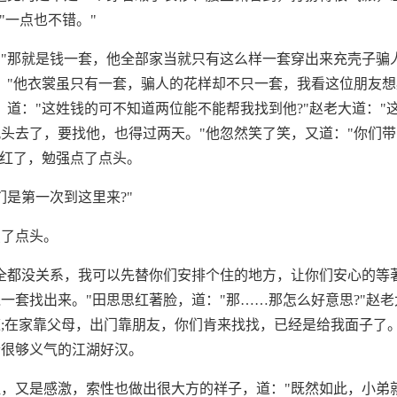
"一点也不错。"
"那就是钱一套，他全部家当就只有这么样一套穿出来充壳子骗
："他衣裳虽只有一套，骗人的花样却不只一套，我看这位朋友
，道："这姓钱的可不知道两位能不能帮我找到他?"赵老大道："
头去了，要找他，也得过两天。"他忽然笑了笑，又道："你们
脸红了，勉强点了点头。
们是第一次到这里来?"
点了点头。
全都没关系，我可以先替你们安排个住的地方，让你们安心的等
一套找出来。"田思思红著脸，道："那……那怎么好意思?"赵老
;在家靠父母，出门靠朋友，你们肯来找找，已经是给我面子了
个很够义气的江湖好汉。
，又是感激，索性也做出很大方的祥子，道："既然如此，小弟