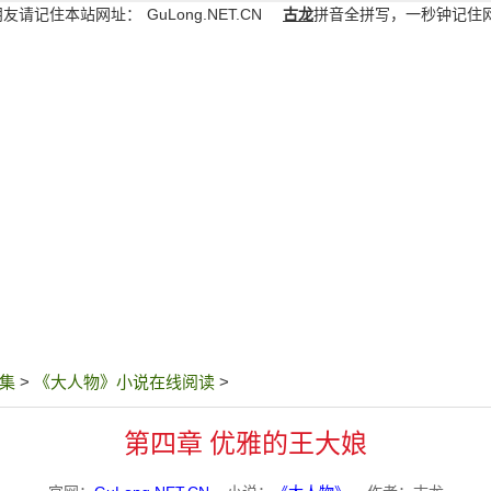
朋友请记住本站网址：
GuLong.NET.CN
古龙
拼音全拼写，一秒钟记住
集
>
《大人物》小说在线阅读
>
第四章 优雅的王大娘