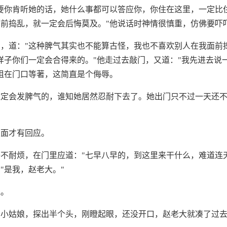
要你肯听她的话，她什么事都可以答应你，你住在这里，一定比
前捣乱，就一定会后悔莫及。"他说话时神情很慎重，仿佛要吓
，道："这种脾气其实也不能算古怪，我也不喜欢别人在我面前
样子你们一定会合得来的。"他走过去敲门，又道："我先进去说
姐在门口等著，这简直是个侮辱。
姐定会发脾气的，谁知她居然忍耐下去了。她出门只不过一天还
里面才有回应。
不耐烦，在门里应道："七早八早的，到这里来干什么，难道连
"是我，赵老大。"
线。
的小姑娘，探出半个头，刚瞪起眼，还没开口，赵老大就凑了过