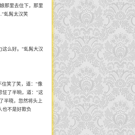
大娘那里去住下，那里
…"虬髯太汉笑
力这么好。"虬髯大汉
不住笑了笑，道："像
思怔了半晌，道："这
怔了半晓，忽然将头上
人也不是好欺负