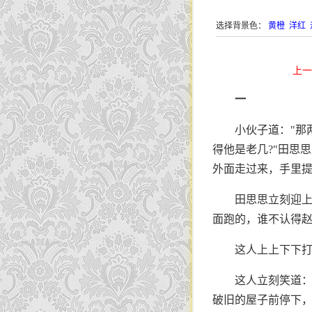
选择背景色：
黄橙
洋红
上一
一
小伙子道："那
得他是老几?"田思
外面走过来，手里
田思思立刻迎上
面跑的，谁不认得赵
这人上上下下打
这人立刻笑道：
破旧的屋子前停下，