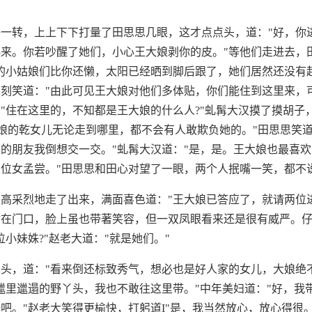
一转，上上下下打量了田思思几眼，这才点点头，道："好，你
来。你若吵醒了她们，小心王大娘剥你的皮。"等他们走进去，
的小姑娘们比你还懒，太阳已经晒到脚后跟了，她们居然还没有
刻笑道："由此可见王大娘对他们多体贴，你们能住到这里来，
"住在这里的，不知都是王大娘的什么人?"虬髯大汉摸了摸胡子
大娘的乾女儿无论走到哪里，都不会有人敢欺负她的。"田思思笑
的朋友我倒想交一交。"虬髯大汉道："是，是。王大娘也最喜
位女孟尝。"田思思和田心对望了一眼，两个人抿嘴一笑，都不
高采烈地走了出来，满面喜色道："王大娘已答应了，就请两位
站在门口，脸上虽也带著笑容，但一双凤眼看来还是很有威严。
位小妹姝?"赵老大道："就是她们。"
头，道："看来倒还标致秀气，想必也是好人家的女儿，大娘绝
邋里邋遢的野丫头，我也不敢往这里带。"中年美妇道："好，我
吧。"赵老大笑得更榆快，打躬道I"是，我当然放心，放心得很