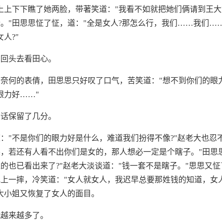
上上下下瞧了她两脸，带著笑道："我看不如就把她们俩请到王
。"田思思怔了怔，道："全是女人?那怎么行，我们……我们…
人?"
，回头去看田心。
奈何的表倩，田思思只好叹了口气，苦笑道："想不到你们的眼
眼力好……"
句话保留了几分。
："不是你们的眼力好是什么，难道我们扮得不像?"赵老大也忍
，若还有人看不出你们是女的，那人想必一定是个瞎子。"田思
的也已看出来了?"赵老大淡谈道："钱一套不是瞎子。"思思又
上一摔，冷笑道："女人就女人，我迟早总要那姓钱的知道，女
大小姐又恢复了女人的面目。
就越来越多了。