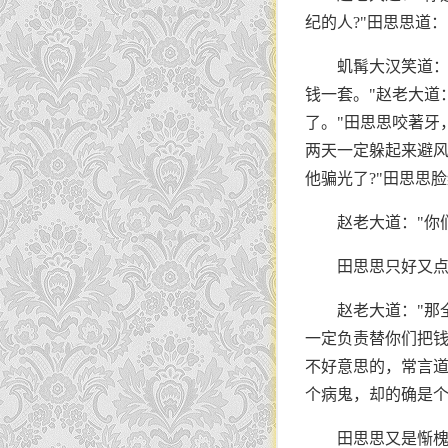
纪的人?"田思思道：
虮髯大汉笑道：
钱一套。"赵老大道
了。"田思思咬著牙
两天一定躲起来避风
他骗光了?"田思思
赵老大道："你
田思思只好又
赵老大道："那
一定负责替你们把钱
不好意思的，常言道
个病鬼，却的确是
田思思又是惭槐