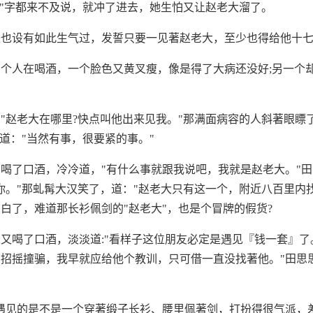
谢"字都来不及说，就冲了进去，她生怕又让赵老大溜了。
来也设有如此生气过，发誓只要一见著赵老大，至少也得给他十
个人在喝酒，一个脸色又黄叉瘦，像是得了大病还没好;另一个
。
"赵老大在哪里?快点叫他出来见我。"那满面病容的人斜著眼瞟了
思道："当然有事，很要紧的事。"
喝了口酒，冷冷道，"有什么事就跟我说吧，我就是赵老大。"田
你。"那虬髯大汉笑了，道："赵老大只有这一个，附近八百里内
白了，难道那长衫佩剑的"赵老大"，也是个冒牌的假货?
又喝了口酒，淡淡道:"看样子这位朋友必定是遇见『钱一套』
招摇撞骗，我早就应给他个教训，只可借一直没找著他。"田思
遇见的是不是一个穿著缎子长衫、腰里佩著剑，打扮得很气派，