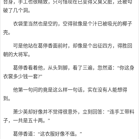
合身，手工也很精致，只可惜现在已变得又臭又脏，还被勾
破了几个洞。
衣袋里当然也是空的，空得就像是个汁已被吸光的椰子
壳。
可是他站在葛停香面前时，却像是个出征四方，得胜回
朝的大将军。
葛停香看着他，从头到脚，看了三遍，忽然道：“你这身
衣裳多少钱一套?”
他第一句问的竟是这么样一句话，实在没有人能想得
到。
萧少英却好像并不觉得很意外，立刻回答：“连手工带料
子，一共是五十两。”
葛停香道：“这衣服好像不值。”