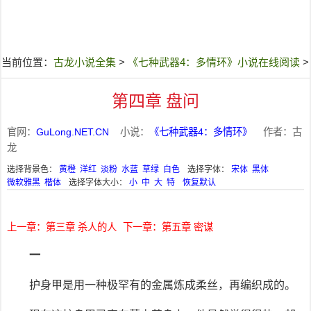
当前位置：
古龙小说全集
>
《七种武器4：多情环》小说在线阅读
>
第四章 盘问
官网：
GuLong.NET.CN
小说：
《七种武器4：多情环》
作者：古
龙
选择背景色：
黄橙
洋红
淡粉
水蓝
草绿
白色
选择字体：
宋体
黑体
微软雅黑
楷体
选择字体大小：
小
中
大
特
恢复默认
上一章：第三章 杀人的人
下一章：第五章 密谋
一
护身甲是用一种极罕有的金属炼成柔丝，再编织成的。