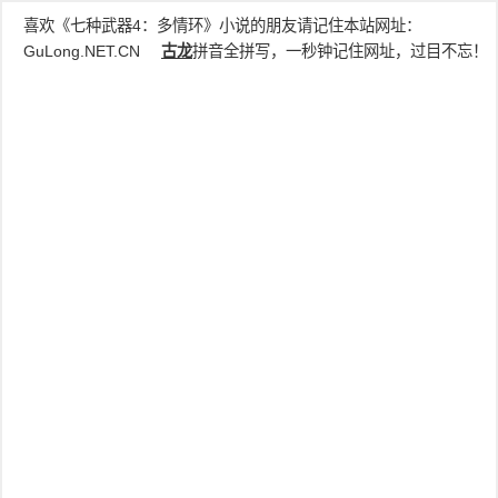
喜欢《七种武器4：多情环》小说的朋友请记住本站网址：
GuLong.NET.CN
古龙
拼音全拼写，一秒钟记住网址，过目不忘！