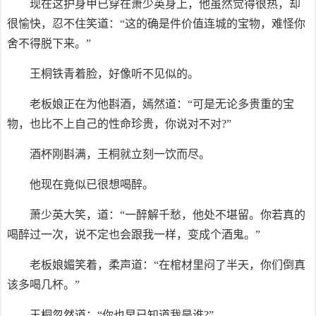
现在这护身甲已穿在萧少英身上，他虽然觉得很热，却
很愉快，忍不住笑道：“这的确是件价值连城的宝物，难怪你
舍不得脱下来。”
王桐铁青着脸，好像听不见似的。
老板娘正在为他斟酒，嫣然道：“可是无论多贵重的宝
物，也比不上自己的性命珍贵，你说对不对?”
酒杯刚斟满，王桐就立刻一饮而尽。
他现在竟似已很想喝醉。
萧少英大笑，道：“一醉解千愁，他处不堪留。你若真的
喝醉过一次，说不定也会跟我一样，变成个酒鬼。”
老板娘媚笑着，柔声道：“在棺材里闷了半天，你们倒真
该多喝几杯。”
王桐忽然道：“你也早已知道我是谁?”