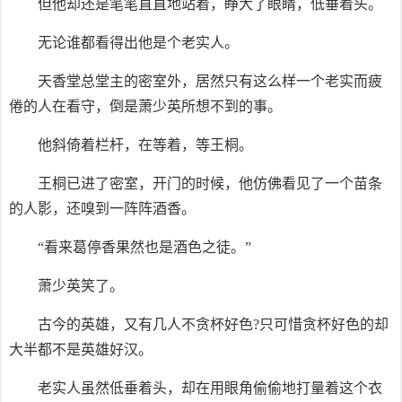
但他却还是笔笔直直地站着，睁大了眼睛，低垂着头。
无论谁都看得出他是个老实人。
天香堂总堂主的密室外，居然只有这么样一个老实而疲
倦的人在看守，倒是萧少英所想不到的事。
他斜倚着栏杆，在等着，等王桐。
王桐已进了密室，开门的时候，他仿佛看见了一个苗条
的人影，还嗅到一阵阵酒香。
“看来葛停香果然也是酒色之徒。”
萧少英笑了。
古今的英雄，又有几人不贪杯好色?只可惜贪杯好色的却
大半都不是英雄好汉。
老实人虽然低垂着头，却在用眼角偷偷地打量着这个衣