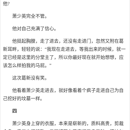
他?
萧少英完全不管。
他对自己充满了信心。
他挺起胸膛，走了进去，还没有走进门，忽然又附在葛
新耳畔，轻轻的说：“我现在走进去，等我出来的时候，就一
定已经是这里的分堂主了，所以你最好现在就开始想想，应
该怎么样拍我的马屁。”
这次葛新没有笑。
他看着萧少英走进去，就好像看着个疯子走进自己为自
己挖好的坟墓一样。
四
萧少英身上穿的衣服，本来是崭新的，质料高贵，剪裁