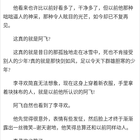
他看来也许比以前好看多了，干净多了，但以前他那种
咄咄逼人的神采，那种令人眩目的光芒，如今却已不复再
见。
这真的就是阿飞?
这真的就是昔日的那孤独地走在冰雪中，死也不肯接受
别人的少年?真的就是那快剑如风，足以令天下群雄胆寒的少
年?
李寻欢简直无法想象，现在这身上穿着新衣服，手里拿
着块抹布的人，就是以前他所认识的阿飞!
阿飞自然也看到了李寻欢。
他先觉得很意外，表情有些发怔，然后脸上才终于渐渐
露出一丝微笑--谢天谢地，他笑得总算还和以前同样动人。