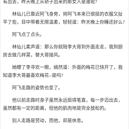
有出去，昨天晚上从轿子出来的那女人是谁呢?
林仙儿已靠近阿飞身旁，将阿飞本来已很挺的衣服又扯
平了些，目中带着无限温柔，轻轻道：昨天晚上你睡还好么?
阿飞点了点头。
林仙儿柔声道：那么你就陪李大哥到外面走走，我到厨
房去做几样菜，替大哥接风。
她瞟了李寻欢一眼，嫣然道：外面的梅花已快开了，我
知道李大哥最喜欢梅花--是吗?
阿飞走路的姿势也变了。
他以前走路时身子虽然永远挺得笔直，每一步迈出去，
虽然都有一定的距离，但他的肌肉地是完全放松的。
别人走路是劳动，而他，却是休息。