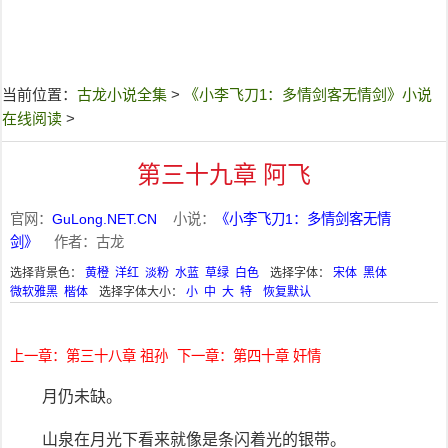
当前位置：
古龙小说全集
>
《小李飞刀1：多情剑客无情剑》小说
在线阅读
>
第三十九章 阿飞
官网：
GuLong.NET.CN
小说：
《小李飞刀1：多情剑客无情
剑》
作者：古龙
选择背景色：
黄橙
洋红
淡粉
水蓝
草绿
白色
选择字体：
宋体
黑体
微软雅黑
楷体
选择字体大小：
小
中
大
特
恢复默认
上一章：第三十八章 祖孙
下一章：第四十章 奸情
月仍未缺。
山泉在月光下看来就像是条闪着光的银带。