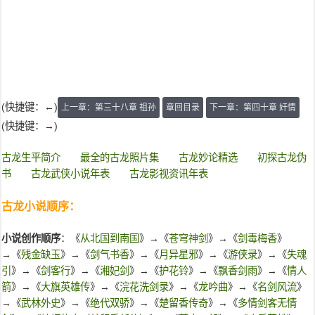
(快捷键：←)
上一章：第三十八章 祖孙
章回目录
下一章：第四十章 奸情
(快捷键：→)
古龙生平简介
最全的古龙照片集
古龙妙论精选
初探古龙伪
书
古龙武侠小说年表
古龙影视资讯年表
古龙小说顺序：
小说创作顺序
：《
从北国到南国
》→《
苍穹神剑
》→《
剑毒梅香
》
→《
残金缺玉
》→《
剑气书香
》→《
月异星邪
》→《
游侠录
》→《
失魂
引
》→《
剑客行
》→《
湘妃剑
》→《
护花铃
》→《
飘香剑雨
》→《
情人
箭
》→《
大旗英雄传
》→《
浣花洗剑录
》→《
龙吟曲
》→《
名剑风流
》
→《
武林外史
》→《
绝代双骄
》→《
楚留香传奇
》→《
多情剑客无情