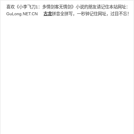
喜欢《小李飞刀1：多情剑客无情剑》小说的朋友请记住本站网址：
GuLong.NET.CN
古龙
拼音全拼写，一秒钟记住网址，过目不忘！