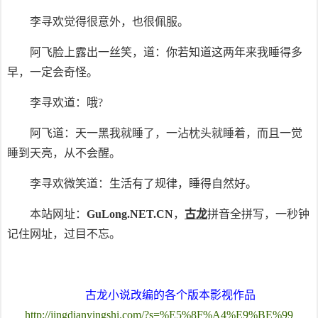
李寻欢觉得很意外，也很佩服。
阿飞脸上露出一丝笑，道：你若知道这两年来我睡得多
早，一定会奇怪。
李寻欢道：哦?
阿飞道：天一黑我就睡了，一沾枕头就睡着，而且一觉
睡到天亮，从不会醒。
李寻欢微笑道：生活有了规律，睡得自然好。
本站网址：
GuLong.NET.CN
，
古龙
拼音全拼写，一秒钟
记住网址，过目不忘。
古龙小说改编的各个版本影视作品
http://jingdianyingshi.com/?s=%E5%8F%A4%E9%BE%99