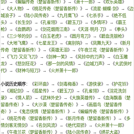
剑
》→《
蝙蝠传奇（楚留香新传）
》→《
萧十一郎
》→《
欢乐英雄
》
→《
大人物
》→《
桃花传奇（楚留香新传）
》→《
流星·蝴蝶·剑
》→《
边
城浪子
》→《
陆小凤传奇
》→《
九月鹰飞
》→《
七杀手
》→《
绝不低
头
》→《
长生剑
》→《
孔雀翎
》→《
碧玉刀
》→《
多情环
》→《
霸王
枪
》→《
血鹦鹉
》→《
剑花烟雨江南
》→《
天涯·明月·刀
》→《
拳头
》
→《
三少爷的剑
》→《
白玉老虎
》→《
圆月弯刀
》→《
碧血洗银枪
》
→《
大地飞鹰
》→《
七星龙王
》→《
离别钩
》→《
凤舞九天
》→《
新月
传奇（楚留香新传）
》→《
英雄无泪
》→《
午夜兰花（楚留香新传）
》
→《
飞刀·又见飞刀
》→《
剑神一笑
》→《
风铃中的刀声
》→《
白玉雕
龙
》→《
怒剑狂花
》 →《
那一剑的风情
》→《
边城刀声
》→《
大武侠时
代
》→《
财神与短刀
》→《
火并萧十一郎
》
小说历史顺序
：《
彩环曲
》→《
剑毒梅香
》→《
游侠录
》→《
护花铃
》
→《
湘妃剑
》→《
孤星传
》→《
碧玉刀
》→《
孔雀翎
》→《
浣花洗剑
录
》→《
情人箭
》→《
武林外史
》→《
大旗英雄传
》→《
血海飘香（楚
留香传奇）
》→《
大沙漠（楚留香传奇）
》→《
画眉鸟（楚留香传
奇）
》→《
鬼恋侠情（楚留香新传）
》→《
蝙蝠传奇（楚留香新传）
》
→《
桃花传奇（楚留香新传）
》→《
新月传奇（楚留香新传）
》→《
多
情剑客无情剑
》→《
名剑风流
》→《
绝代双骄
》→《
火并萧十一郎
》
→《
午夜兰花（楚留香新传）
》→《
陆小凤传奇
》→《
绣花大盗
》