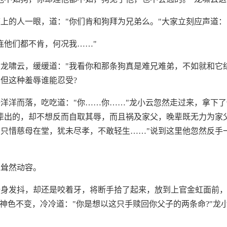
上的人一眼，道："你们肯和狗拜为兄弟么。"大家立刻应声道：
连他们都不肯，何况我……"
龙啸云，缓缓道："我看你和那条狗真是难兄难弟，不如就和它
但这种羞辱谁能忍受?
洋洋而落，吃吃道："你……你……"龙小云忽然走过来，拿下
辈出的，却不想反而自取其辱，而且祸及家父，晚辈既无力为家
只惜慈母在堂，犹未尽孝，不敢轻生……"说到这里他忽然反手
之耸然动容。
身发抖，却还是咬着牙，将断手拾了起来，放到上官金虹面前，
虹神色不变，冷冷道："你是想以这只手赎回你父子的两条命?"龙