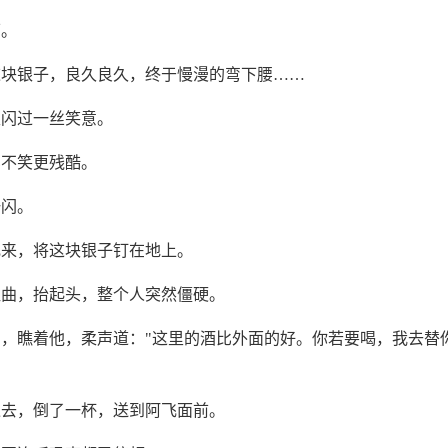
下。
这块银子，良久良久，终于慢漫的弯下腰……
又闪过一丝笑意。
比不笑更残酷。
一闪。
飞来，将这块银子钉在地上。
扭曲，抬起头，整个人突然僵硬。
，瞧着他，柔声道："这里的酒比外面的好。你若要喝，我去替
过去，倒了一杯，送到阿飞面前。