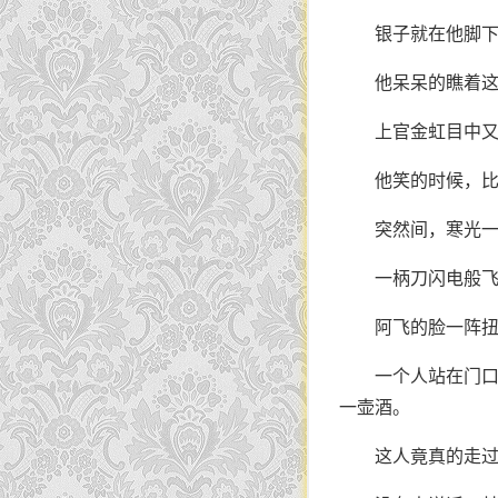
银子就在他脚
他呆呆的瞧着
上官金虹目中
他笑的时候，
突然间，寒光
一柄刀闪电般
阿飞的脸一阵
一个人站在门口
一壶酒。
这人竟真的走