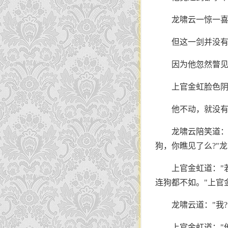
龙啸云一惊一
但这一剑并没
因为他忽然瞥
上官金虹脸色
他不动，就没
龙啸云陪笑道：
狗，你瞧见了么?"
上官金虹道："
连狗都不如。"上官金
龙啸云道："我?
上官金虹道："