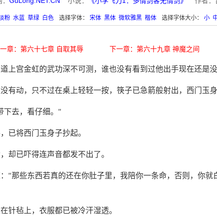
网：
GuLong.NET.CN
小说：
《小李飞刀1：多情剑客无情剑》
作者：
淡粉
水蓝
草绿
白色
选择字体：
宋体
黑体
微软雅黑
楷体
选择字体大小：
小
一章：第六十七章 自取其辱
下一章：第六十九章 神魔之间
知道上宫金虹的武功深不可测，谁也没有看到过他出手现在还是
像没有动，只不过在桌上轻轻一按，筷子已急箭般射出，西门玉
带下去，看仔细。"
手，已将西门玉身子抄起。
动，却已吓得连声音都发不出了。
："那些东西若真的还在你肚子里，我陪你一条命，否则，你就
坐在针毡上，衣服都已被冷汗湿透。