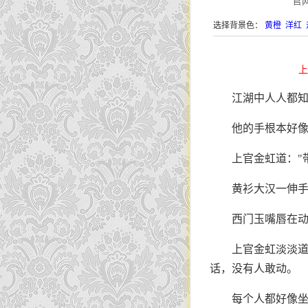
官
选择背景色：
黄橙
洋红
上
江湖中人人都
他的手根本好
上官金虹道："
黄衫大汉一伸
西门玉嘴唇在
上官金虹淡淡道
话，没有人敢动。
每个人都好像