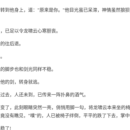
转到他身上，道："原来是你。"他目光虽已呆滞，神情虽然狼
剑，已足以令龙啸云心寒胆丧。
主的往后退。
去。
他的脚步也和剑光同样不稳。
到他的剑，转身就逃。
了过去，人还未到，已传来一阵扑鼻的酒气。
已变了，此刻眼睛突然一亮，俏悄用脚一勾，将龙啸云本来坐的
竟没有瞧见，"噗"的，人已被椅子绊倒，平平的跌了下去，掌
稳了!