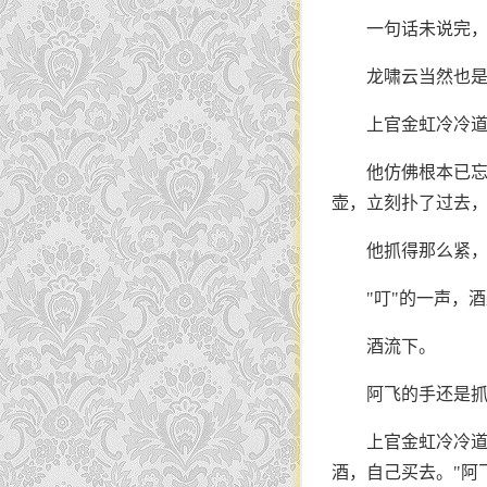
一句话未说完
龙啸云当然也
上官金虹冷冷道
他仿佛根本已
壶，立刻扑了过去
他抓得那么紧
"叮"的一声，
酒流下。
阿飞的手还是
上官金虹冷冷道
酒，自己买去。"阿