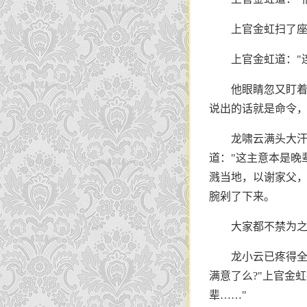
上官金虹扫了座
上官金虹道："
他眼睛忽又盯着
说出的话就是命令，
龙啸云满头大汗
道："这主意本是晚
溅当地，以谢家父，
腕剁了下来。
大家都不禁为
龙小云已疼得全
满意了么?"上官金
辈……"