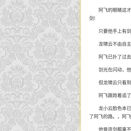
阿飞的眼睛这才
剑!
只要他手上有
龙啸云不由自
阿飞已扑了过
剑光在闪动，
但龙啸云只看
阿飞踉跄着追
龙小云脸色本
了阿飞的路。，阿飞
他竟连剑都拿不