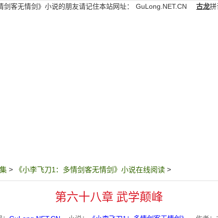
情剑客无情剑》小说的朋友请记住本站网址：
GuLong.NET.CN
古龙
拼
集
>
《小李飞刀1：多情剑客无情剑》小说在线阅读
>
第六十八章 武学颠峰