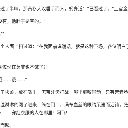
过了半晌，那黄衫大汉垂手而入，躬身道："已看过了。"上官金虹
没有，他肚子是空的。"
好"
个人面上扫过道："在我面前说谎话，就是这种下场，各位明白了
各位现在莫非也不饿了?"
饿……饿……"
挟了块菜，放在嘴里，怎奈牙齿打战，哪里能咬得动，只有苦着
人湿淋淋的闯了进来，筒在门口，满布血丝的眼睛呆滞而迟钝，
人……穿红衣服的人在哪里?"阿飞!
身而起。