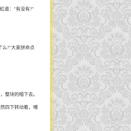
道："有没有?"
么?"大家拼命点
脸，整块的咽下去。
茫然四下转动着，哺