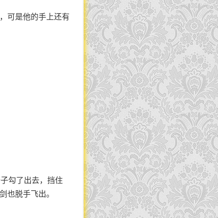
狈，可是他的手上还有
椅子勾了出去，挡住
中剑也脱手飞出。