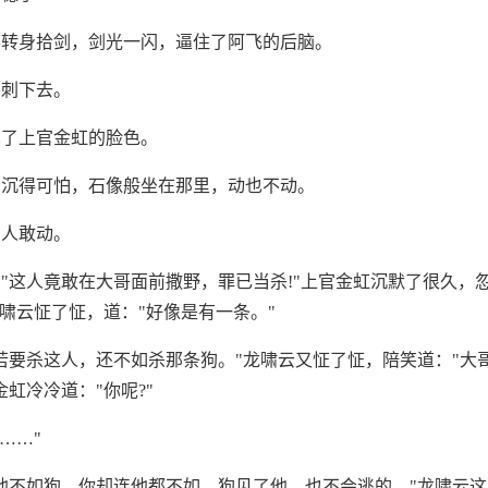
喜转身拾剑，剑光一闪，逼住了阿飞的后脑。
有刺下去。
见了上官金虹的脸色。
阴沉得可怕，石像般坐在那里，动也不动。
有人敢动。
"这人竟敢在大哥面前撒野，罪已当杀!"上官金虹沉默了很久，
龙啸云怔了怔，道："好像是有一条。"
若要杀这人，还不如杀那条狗。"龙啸云又怔了怔，陪笑道："大
虹冷冷道："你呢?"
……"
他不如狗，你却连他都不如，狗见了他，也不会逃的。"龙啸云