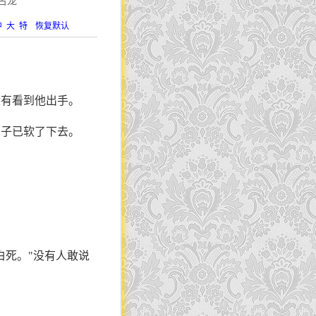
古龙
中
大
特
恢复默认
没有看到他出手。
身子已软了下去。
白死。"没有人敢说