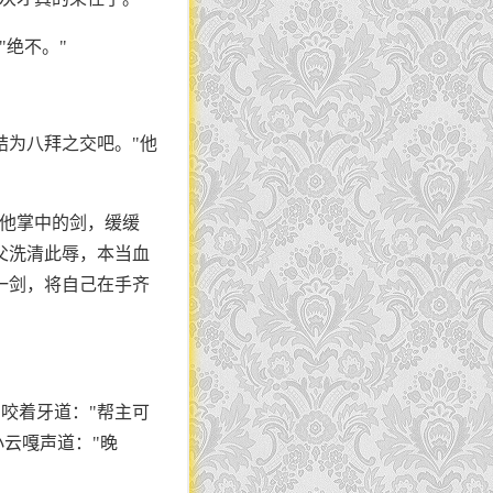
"绝不。"
结为八拜之交吧。"他
了他掌中的剑，缓缓
父洗清此辱，本当血
一剑，将自己在手齐
咬着牙道："帮主可
小云嘎声道："晚