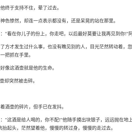
，他终于支持不住，晕了过去。
是神色惨然，却连一点表示都没有，还是呆晃的站在那里。
："看在你儿子的份上，你走吧，以后最好莫要让我再见到你!"
忘了方才发生过什么事，也没有瞧见别的人，目光茫然转动着，
，一把抓在手里。
，好像这酒壶就是他的生命。
酒壶却突然被击碎。
抓着酒壶的碎片，但手已在发抖。
："这酒是给人喝的，你不配!"他随手摸出块银子，远远抛在地
飞抬起头，茫然望着他，慢慢的转过身，慢慢的走过去。