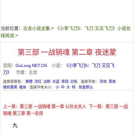
当前位置：
古龙小说全集
>
《小李飞刀5：飞刀·又见飞刀》小说在
线阅读
>
第三部 一战销魂 第二章 夜迷蒙
官网：
GuLong.NET.CN
小说：
《小李飞刀5：飞刀·又见飞
刀》
作者：古龙
选择背景色：
黄橙
洋红
淡粉
水蓝
草绿
白色
选择字体：
宋体
黑体
微软雅黑
楷体
选择字体大小：
小
中
大
特
恢复默认
上一章：第三部 一战销魂 第一章 公孙太夫人
下一章：第三部 一战
销魂 第三章 第一名侠
九