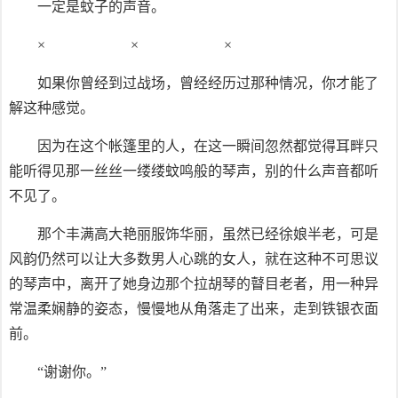
一定是蚊子的声音。
× × ×
如果你曾经到过战场，曾经经历过那种情况，你才能了
解这种感觉。
因为在这个帐篷里的人，在这一瞬间忽然都觉得耳畔只
能听得见那一丝丝一缕缕蚊鸣般的琴声，别的什么声音都听
不见了。
那个丰满高大艳丽服饰华丽，虽然已经徐娘半老，可是
风韵仍然可以让大多数男人心跳的女人，就在这种不可思议
的琴声中，离开了她身边那个拉胡琴的瞽目老者，用一种异
常温柔娴静的姿态，慢慢地从角落走了出来，走到铁银衣面
前。
“谢谢你。”