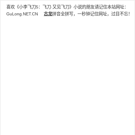
喜欢《小李飞刀5：飞刀·又见飞刀》小说的朋友请记住本站网址：
GuLong.NET.CN
古龙
拼音全拼写，一秒钟记住网址，过目不忘！