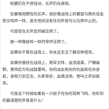
蛇腰仍在不停扭动，乐声仍在继续。
狂暴喧闹野性的乐声，就好像战场上的鼙鼓马蹄杀伐金
铁交鸣声一样，是天地间没有任何声音可以压倒中止的。
可是现在乐声忽然被压倒了。
被一种像蚊鸣一样的琴声压倒了。
如果你不曾在战场上，你永远无法了解这种感觉。
如果你曾经在战场上，两军交阵，血流成渠，尸横遍
野。督帅后方的战鼓雷鸣，你的战友和你的仇敌就在你身
前，身侧刀剑互击，头断骨折，血溅当地，惨叫之声如裂
帛。
可是这个时候如果有一只蚊子在你的耳畔飞鸣，你听到
的最清楚的声音是什么?