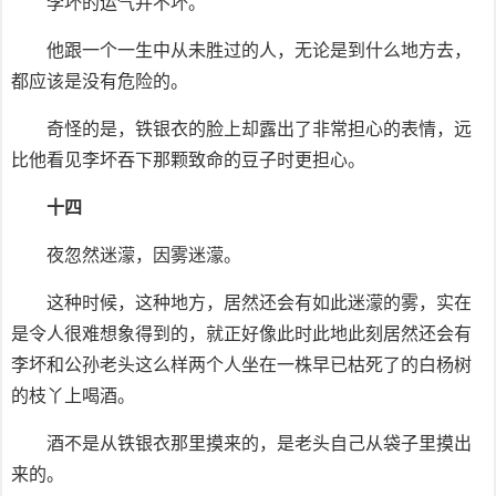
李坏的运气并不坏。
他跟一个一生中从未胜过的人，无论是到什么地方去，
都应该是没有危险的。
奇怪的是，铁银衣的脸上却露出了非常担心的表情，远
比他看见李坏吞下那颗致命的豆子时更担心。
十四
夜忽然迷濛，因雾迷濛。
这种时候，这种地方，居然还会有如此迷濛的雾，实在
是令人很难想象得到的，就正好像此时此地此刻居然还会有
李坏和公孙老头这么样两个人坐在一株早已枯死了的白杨树
的枝丫上喝酒。
酒不是从铁银衣那里摸来的，是老头自己从袋子里摸出
来的。