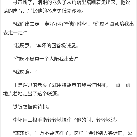
琴声断了，瞎眼的老头子从角落里蹒跚着走出来，他说
话的声音几乎比他的琴声更低黯沙哑。
“我们出去走一走好不好?”他问李坏：“你愿不愿意陪我出
去走一走?”
“我愿意。”李坏的回答极诚恳。
“你愿不愿意一个人陪我出去?”
“我愿意。”
于是瞎眼的老头子就用拉胡琴的琴弓作明杖，一点一点
地点着地走出了这个帐篷。
铁银衣振臂待起。
李坏用三根手指轻轻地拉住了他的肘，轻轻地说。
“求求你，千万不要这样子，这样子会让别人笑话的，公