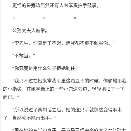
更怪的是旁边居然还有人为笨蛋拍手鼓掌。
× × ×
公孙太夫人鼓掌。
“李先生，你真是了不起，连我都不能不佩服你。”
“不敢当。”
“你究竟是用什么法子把她制住?”
“我只不过在她来拿我手里这颗豆子的时候，偷偷地用我
的小指尖，在她掌缘上的一些小穴道旁边，轻轻地扫了一下
而已。”
“所以说过了两句话之后，她的这只手就忽然变得麻木
了，当然就不能再出手。”
“现在她的右半边身子，是不是已经完全麻木了?”公孙太