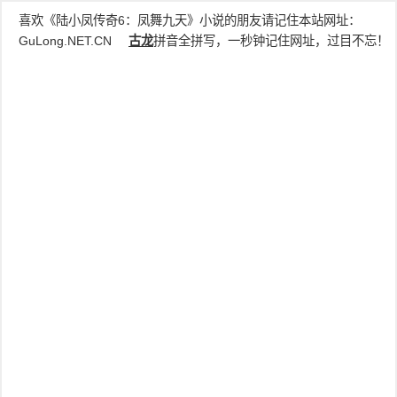
喜欢《陆小凤传奇6：凤舞九天》小说的朋友请记住本站网址：
GuLong.NET.CN
古龙
拼音全拼写，一秒钟记住网址，过目不忘！