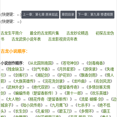
(快捷键：←)
上一章：第七章 原来如此
章回目录
下一章：第九章 惨遭暗算
(快捷键：→)
古龙生平简介
最全的古龙照片集
古龙妙论精选
初探古龙伪
书
古龙武侠小说年表
古龙影视资讯年表
古龙小说顺序：
小说创作顺序
：《
从北国到南国
》→《
苍穹神剑
》→《
剑毒梅香
》
→《
残金缺玉
》→《
剑气书香
》→《
月异星邪
》→《
游侠录
》→《
失魂
引
》→《
剑客行
》→《
湘妃剑
》→《
护花铃
》→《
飘香剑雨
》→《
情人
箭
》→《
大旗英雄传
》→《
浣花洗剑录
》→《
龙吟曲
》→《
名剑风流
》
→《
武林外史
》→《
绝代双骄
》→《
楚留香传奇
》→《
多情剑客无情
剑
》→《
蝙蝠传奇（楚留香新传）
》→《
萧十一郎
》→《
欢乐英雄
》
→《
大人物
》→《
桃花传奇（楚留香新传）
》→《
流星·蝴蝶·剑
》→《
边
城浪子
》→《
陆小凤传奇
》→《
九月鹰飞
》→《
七杀手
》→《
绝不低
头
》→《
长生剑
》→《
孔雀翎
》→《
碧玉刀
》→《
多情环
》→《
霸王