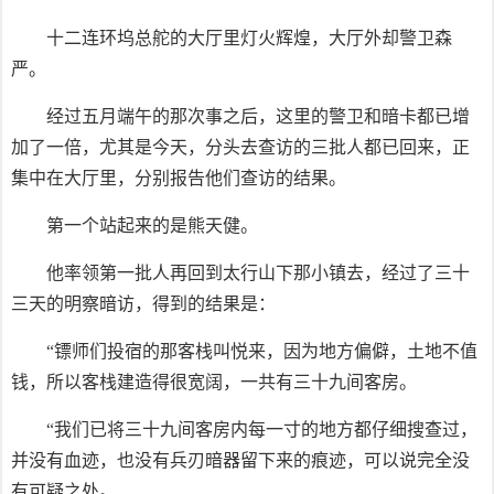
十二连环坞总舵的大厅里灯火辉煌，大厅外却警卫森
严。
经过五月端午的那次事之后，这里的警卫和暗卡都已增
加了一倍，尤其是今天，分头去查访的三批人都已回来，正
集中在大厅里，分别报告他们查访的结果。
第一个站起来的是熊天健。
他率领第一批人再回到太行山下那小镇去，经过了三十
三天的明察暗访，得到的结果是：
“镖师们投宿的那客栈叫悦来，因为地方偏僻，土地不值
钱，所以客栈建造得很宽阔，一共有三十九间客房。
“我们已将三十九间客房内每一寸的地方都仔细搜查过，
并没有血迹，也没有兵刃暗器留下来的痕迹，可以说完全没
有可疑之处。