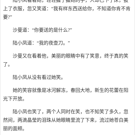
陆小凤看着她，轻轻握了握她的手，人却已下了床，披
上了衣服，忽又笑道：“我有样东西送给你，不知道你肯不肯
要?”
沙曼道：“你要送的是什么?”
陆小凤道：“我的夜壶刀。”
沙曼又在看着他，美丽的眼睛中有了笑意，终于真的笑
了。
陆小凤从没有看过她笑。
她的笑容就像是冰河解冻，春回大地，新生的花蕾在阳
光下开放。
陆小凤也笑了，两个人同时在笑，也不知笑了多久，忽
然间，两滴晶莹的泪珠从她眼睛里流了下来，流过她苍白美
丽的面颊。