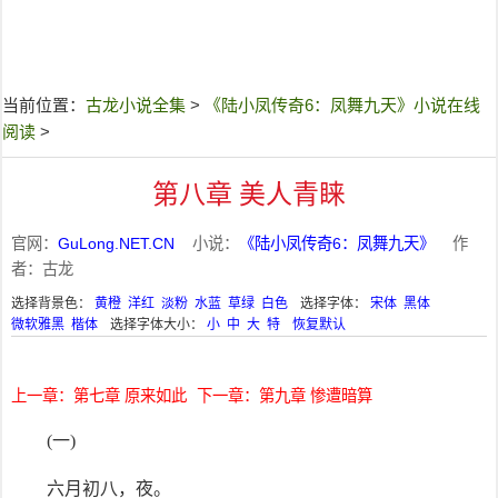
当前位置：
古龙小说全集
>
《陆小凤传奇6：凤舞九天》小说在线
阅读
>
第八章 美人青睐
官网：
GuLong.NET.CN
小说：
《陆小凤传奇6：凤舞九天》
作
者：古龙
选择背景色：
黄橙
洋红
淡粉
水蓝
草绿
白色
选择字体：
宋体
黑体
微软雅黑
楷体
选择字体大小：
小
中
大
特
恢复默认
上一章：第七章 原来如此
下一章：第九章 惨遭暗算
(一)
六月初八，夜。