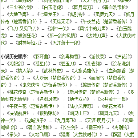
枪
》→《
血鹦鹉
》→《
剑花烟雨江南
》→《
天涯·明月·刀
》→《
拳头
》
→《
三少爷的剑
》→《
白玉老虎
》→《
圆月弯刀
》→《
碧血洗银枪
》
→《
大地飞鹰
》→《
七星龙王
》→《
离别钩
》→《
凤舞九天
》→《
新月
传奇（楚留香新传）
》→《
英雄无泪
》→《
午夜兰花（楚留香新传）
》
→《
飞刀·又见飞刀
》→《
剑神一笑
》→《
风铃中的刀声
》→《
白玉雕
龙
》→《
怒剑狂花
》 →《
那一剑的风情
》→《
边城刀声
》→《
大武侠时
代
》→《
财神与短刀
》→《
火并萧十一郎
》
小说历史顺序
：《
彩环曲
》→《
剑毒梅香
》→《
游侠录
》→《
护花铃
》
→《
湘妃剑
》→《
孤星传
》→《
碧玉刀
》→《
孔雀翎
》→《
浣花洗剑
录
》→《
情人箭
》→《
武林外史
》→《
大旗英雄传
》→《
血海飘香（楚
留香传奇）
》→《
大沙漠（楚留香传奇）
》→《
画眉鸟（楚留香传
奇）
》→《
鬼恋侠情（楚留香新传）
》→《
蝙蝠传奇（楚留香新传）
》
→《
桃花传奇（楚留香新传）
》→《
新月传奇（楚留香新传）
》→《
多
情剑客无情剑
》→《
名剑风流
》→《
绝代双骄
》→《
火并萧十一郎
》
→《
午夜兰花（楚留香新传）
》→《
陆小凤传奇
》→《
绣花大盗
》
→《
决战前后
》→《
银钩赌坊
》→《
幽灵山庄
》→《
凤舞九天
》→《
剑
神一笑
》→《
边城浪子
》→《
九月鹰飞
》→《
天涯·明月·刀
》→《
流星·
蝴蝶·剑
》→《
碧血洗银枪
》→《
长生剑
》→《
霸王枪
》→《
离别钩
》
→《
拳头
》→《
大地飞鹰
》→《
猎鹰（大武侠时代）
》→《
群狐（大武