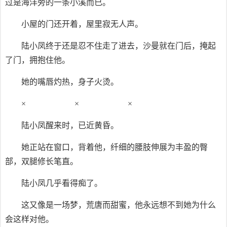
过是海洋旁的一条小溪而已。
小屋的门还开着，屋里寂无人声。
陆小凤终于还是忍不住走了进去，沙曼就在门后，掩起
了门，拥抱住他。
她的嘴唇灼热，身子火烫。
× × ×
陆小凤醒来时，已近黄昏。
她正站在窗口，背着他，纤细的腰肢伸展为丰盈的臀
部，双腿修长笔直。
陆小凤几乎看得痴了。
这又像是一场梦，荒唐而甜蜜，他永远想不到她为什么
会这样对他。