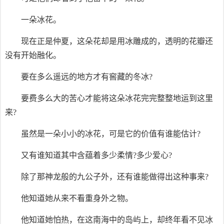
一朵冰花。
现在正是仲夏，这朵花却是用冰雕成的，透明的花瓣还
没有开始融化。
要在多么遥远的地方才有窖藏的冬冰?
要费多么大的苦心才能将这朵冰花完完整整地运到这里
来?
虽然是一朵小小的冰花，可是它的价值有谁能估计?
又有谁知道其中含蕴着多少柔情?多少爱心?
除了那神龙般的九公子外，还有谁能做得出这种事来?
他知道她从来不看重身外之物。
他知道她怕热，在这南海中的岛屿上，却终年看不见冰