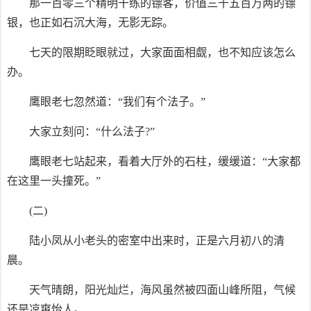
那一百零三个精明干练的镖客，价值三千五百万两的镖
银，也正如石沉大海，无影无踪。
七天的限期眨眼就过，大家面面相觑，也不知应该怎么
办。
鹰眼老七忽然道：“我们有个法子。”
大家立刻问：“什么法子?”
鹰眼老七站起来，看着大厅外的石柱，缓缓道：“大家都
在这里一头撞死。”
(二)
陆小凤从小老头的密室中出来时，正是六月初八的清
晨。
天气晴朗，阳光灿烂，海风虽然被四面山峰所阻，气候
还是凉爽怡人。