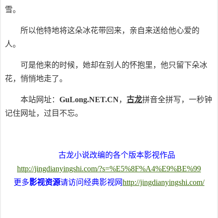
雪。
所以他特地将这朵冰花带回来，亲自来送给他心爱的
人。
可是他来的时候，她却在别人的怀抱里，他只留下朵冰
花，悄悄地走了。
本站网址：
GuLong.NET.CN
，
古龙
拼音全拼写，一秒钟
记住网址，过目不忘。
古龙小说改编的各个版本影视作品
http://jingdianyingshi.com/?s=%E5%8F%A4%E9%BE%99
更多
影视资源
请访问经典影视网
http://jingdianyingshi.com/