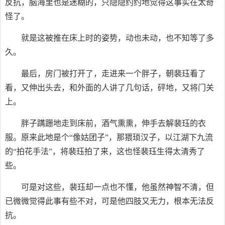
反抗，脑海里也是迷糊的，只隐隐约约地觉得这事实在太奇
怪了。
就是这被推在床上时的姿势，动也未动，也不知等了多
久。
最后，房门被打开了，走进来一个胖子，朝裴珏看了
看，又伸出头去，和外面的人讲了几句话，砰地，又将门关
上。
胖子蹒跚地走到床前，酒气熏熏，伸手去解裴珏的衣
服。原来此地是个“像姑团子”，那猥琐汉子，以江湖下九流
的“拍花手法”，将裴珏拍了来，这也怪裴珏生得太清秀了
些。
可是对这些，裴珏却一点也不懂，他虽然神智不清，但
已微微觉得此事有些不对，可是他四肢又无力，根本无法反
抗。