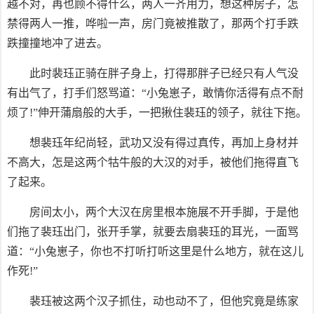
越不对，再也顾不得什么，两人一齐用力，想这种房子，怎
禁得两人一推，哗啦一声，房门竟被推散了，那两个打手跌
跌撞撞地冲了进去。
此时裴珏正骑在胖子身上，打得那胖子已经只有人气没
有出气了，打手们怒骂道：“小兔崽子，敢情你活得有点不耐
烦了!”伸开蒲扇般的大手，一把揪住裴珏的领子，就往下拖。
想裴珏年纪尚轻，武功又没有得过真传，再加上身材并
不高大，怎是这两个牯牛般的大汉的对手，被他们拖得直飞
了起来。
房间太小，两个大汉在房里根本施展不开手脚，于是他
们拖了裴珏出门，张开手掌，就要去扇裴珏的耳光，一面骂
道：“小兔崽子，你也不打听打听这里是什么地方，就在这儿
作死!”
裴珏被这两个汉子抓住，动也动不了，但他究竟是练家