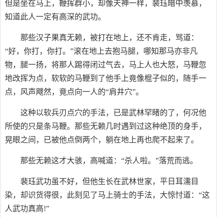
但是坐在马上，鞭挥群小，却像天神一样，裴珏暗中羡慕，
知道此人一定有高深的武功。
那些汉子果真无赖，被打在地上，还不肯走，骂道：
“好，你打，你打。”滚在地上去抱马腿，哪知那马亦非凡
物，腿一扬，将那人踢得闭过气去，马上人也大怒，马鞭忽
地改挥为点，软软的马鞭到了他手上竟像棍子似的，随手一
点，风声飕然，竟点向一人的“肩井穴”。
这种以软兵刃点穴的手法，已是武林罕睹的了，何况他
所使的只是条马鞭。那些无赖几时遇到过这种绝顶的身手，
晃眼之间，已被他点倒两个，躺在地上再也爬不起来了。
那些无赖这才大骇，高喊道：“杀人啦。”落荒而逃。
裴珏武功虽不好，但他生长在武林世家，平日耳濡目
染，却识货得很，此刻见了马上骑士的手法，大惊忖道：“这
人武功真高!”