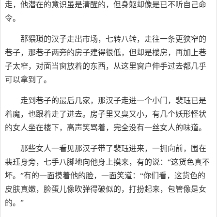
走，他潜在的意识虽是清醒的，但身躯却像是已不听自己命
令。
那猥琐的汉子走出市场，七转八转，走往一条更狭窄的
巷子，那巷子两旁的房子建得很低，但却是楼房，再加上巷
子太窄，对面当窗放着的东西，从这里窗户伸手过去都几乎
可以拿到了。
走到巷子的最后几家，那汉子走进一个小门，裴珏已是
着魔，也跟着走了进去。房子里又臭又小，有几个妖形怪状
的女人坐在楼下，高声笑骂着，完全没有一丝女人的味道。
那些女人一看见那汉子带了裴珏进来，一拥向前，围在
裴珏身旁，七手八脚地向他身上摸来，有的说：“这货色真不
坏。”有的一面摸着他的脸，一面笑道：“你们看，这货色的
皮肤真嫩，脸蛋儿像吹弹得破似的，打扮起来，包管像是女
的。”