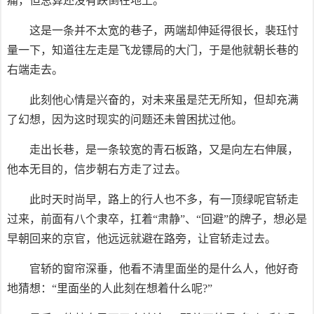
痛，但总算还没有跌倒在地上。
这是一条并不太宽的巷子，两端却伸延得很长，裴珏忖
量一下，知道往左走是飞龙镖局的大门，于是他就朝长巷的
右端走去。
此刻他心情是兴奋的，对未来虽是茫无所知，但却充满
了幻想，因为这时现实的问题还未曾困扰过他。
走出长巷，是一条较宽的青石板路，又是向左右伸展，
他本无目的，信步朝右方走了过去。
此时天时尚早，路上的行人也不多，有一顶绿呢官轿走
过来，前面有八个隶卒，扛着“肃静”、“回避”的牌子，想必是
早朝回来的京官，他远远就避在路旁，让官轿走过去。
官轿的窗帘深垂，他看不清里面坐的是什么人，他好奇
地猜想：“里面坐的人此刻在想着什么呢?”