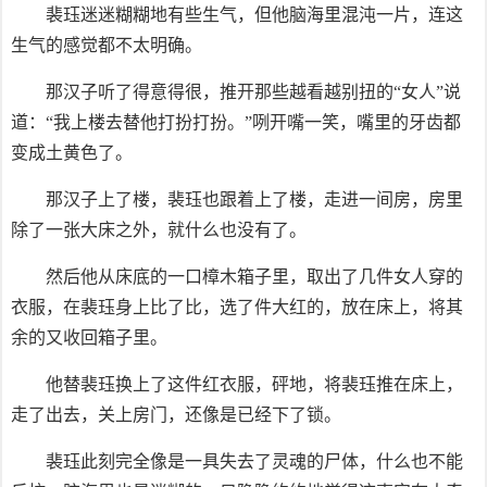
裴珏迷迷糊糊地有些生气，但他脑海里混沌一片，连这
生气的感觉都不太明确。
那汉子听了得意得很，推开那些越看越别扭的“女人”说
道：“我上楼去替他打扮打扮。”咧开嘴一笑，嘴里的牙齿都
变成土黄色了。
那汉子上了楼，裴珏也跟着上了楼，走进一间房，房里
除了一张大床之外，就什么也没有了。
然后他从床底的一口樟木箱子里，取出了几件女人穿的
衣服，在裴珏身上比了比，选了件大红的，放在床上，将其
余的又收回箱子里。
他替裴珏换上了这件红衣服，砰地，将裴珏推在床上，
走了出去，关上房门，还像是已经下了锁。
裴珏此刻完全像是一具失去了灵魂的尸体，什么也不能