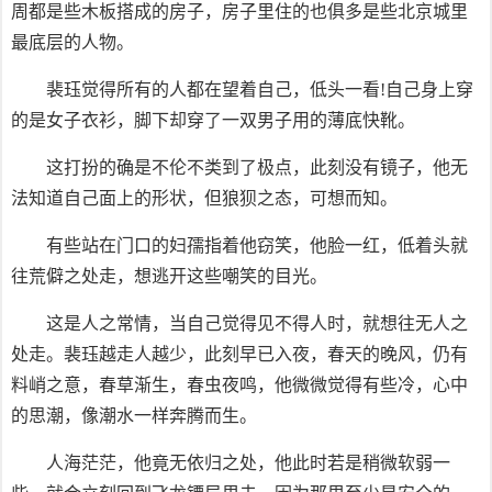
周都是些木板搭成的房子，房子里住的也俱多是些北京城里
最底层的人物。
裴珏觉得所有的人都在望着自己，低头一看!自己身上穿
的是女子衣衫，脚下却穿了一双男子用的薄底快靴。
这打扮的确是不伦不类到了极点，此刻没有镜子，他无
法知道自己面上的形状，但狼狈之态，可想而知。
有些站在门口的妇孺指着他窃笑，他脸一红，低着头就
往荒僻之处走，想逃开这些嘲笑的目光。
这是人之常情，当自己觉得见不得人时，就想往无人之
处走。裴珏越走人越少，此刻早已入夜，春天的晚风，仍有
料峭之意，春草渐生，春虫夜鸣，他微微觉得有些冷，心中
的思潮，像潮水一样奔腾而生。
人海茫茫，他竟无依归之处，他此时若是稍微软弱一