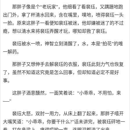
那胖子像是个“老玩家”，他细看了看裴珏，又蹒跚地跑
出门外，拿了杯清水回来，含在嘴里，噗地，喷得裴珏一头
一脸。原来这胖子一看便知裴珏被迷，他却嫌被迷了的不过
瘾，想以清水来将裴珏弄醒才玩，哪知却救了裴珏。
裴珏被水一喷，神智立刻清醒了，水，本是“拍花”的唯
一解药。
那胖子又想伸手去解裴珏的衣服，裴珏此刻力气也恢复
了，虽然不知道这究竟是怎么回事，但却知道必定不是好
事。
这胖子酒意醺然，一面笑着说：“小乖乖，不用怕，来
──”
裴珏大怒，双肘一用力，从床上翻了起来，那胖子嘻开
大嘴笑道：“小乖乖，你要干什么?”话未讲完，被裴珏砰地一
拳，打在鼻梁上，痛得哎哟一声，连眼泪都流了出来。