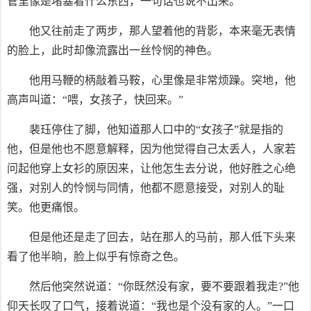
管里像是堵塞着什么东西，一句话也说不出来。
他又往前走了两步，那人望着他的背影，本来毫无表情
的脸上，此时却像流露出一丝怜悯的神色。
他用马鞭的柄敲着马鞍，心里像是非常烦躁。突地，他
高声叫道：“喂，女孩子，快回来。”
裴珏停住了脚，他知道那人口中的“女孩子”就是指的
他，但是他也不愿意解释，因为他觉得自己太丢人，人家若
问起他穿上女衫的原因来，让他怎生去分说，他好胜之心绝
强，对别人的怜悯与同情，他都不愿意接受，对别人的耻
笑。他更痛恨。
但是他还是走了回去，站在那人的马前，那人低下头来
看了他半晌，脸上似乎有惊奇之色。
然后他突然说道：“你既然没有家，要不要跟着我走?”他
仰天长叹了口气，接着说道：“我也是个没有家的人。”一口