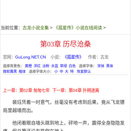
当前位置：
古龙小说全集
>
《孤星传》小说在线阅读
>
第03章 历尽沧桑
官网：
GuLong.NET.CN
小说：
《孤星传》
作者：古龙
选择背景色：
黄橙
洋红
淡粉
水蓝
草绿
白色
选择字体：
宋体
黑体
微软雅黑
楷体
选择字体大小：
小
中
大
特
恢复默认
上一章：第02章 匆匆七年
下一章：第04章 扑朔迷离
裴珏凭着一时意气，丝毫没有考虑到后果，竟从飞龙镖
局里越墙而出。
他闭着眼自墙头跳到地上，砰地一声，震得全身隐隐发