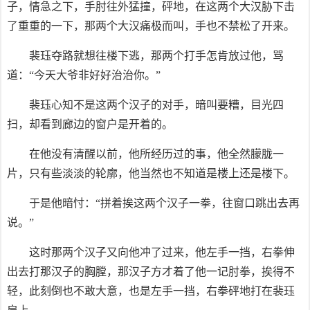
子，情急之下，手肘往外猛撞，砰地，在这两个大汉胁下击
了重重的一下，那两个大汉痛极而叫，手也不禁松了开来。
裴珏夺路就想往楼下逃，那两个打手怎肯放过他，骂
道：“今天大爷非好好治治你。”
裴珏心知不是这两个汉子的对手，暗叫要糟，目光四
扫，却看到廊边的窗户是开着的。
在他没有清醒以前，他所经历过的事，他全然朦胧一
片，只有些淡淡的轮廓，他当然也不知道是楼上还是楼下。
于是他暗忖：“拼着挨这两个汉子一拳，往窗口跳出去再
说。”
这时那两个汉子又向他冲了过来，他左手一挡，右拳伸
出去打那汉子的胸膛，那汉子方才着了他一记肘拳，挨得不
轻，此刻倒也不敢大意，也是左手一挡，右拳砰地打在裴珏