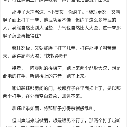
那胖子大声骂道：“小臭货，你疯了。”裴珏更怒，又朝
胖子面上打了一拳，他武功虽不佳，但练了这么多年武的
人，身躯自然比别人强些，力气也自然比人大些，这一拳那
胖子怎会再捱得住?
裴珏怒极，又朝那胖子打了几拳，打得那胖子叫苦连
天，痛得高声大喊：“快救命呀!”
接着，一阵零乱的楼梯声，跑上来两个彪形大汉，想是
此地的打手，听到楼上的声音，跑了上来。
哪知裴珏那房间的门，被那胖子在里面扣上了，是以那
两个打手，在外面空白着急，却进不来。
裴珏出拳如雨，将那胖子打得杀猪般乱叫。
但叫声越来越微弱，想是眼见不行了，那两个打手越听