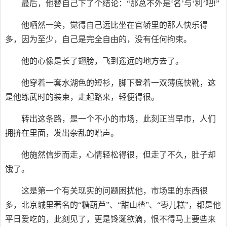
最后，他替自己下了个结论：“那总不外是‘名’与‘利’吧!”
他哂然一笑，觉得自己远比坐在官轿里的那人快乐得
多，因为至少，自己是完全自由的，没有任何拘束。
他的心像是长了翅膀，飞到遥远的地方去了。
他穿着一套水湖色的短衫，脚下登着一双薄底快靴，这
是他练武时的装束，走起路来，轻便得很。
转出这条路，是一个不小的市场，此刻正当早市，人们
拥挤在里面，发出杂乱的嘈声。
他施然信步而走，心情轻松得很，但走了不久，肚子却
饿了。
这是第一个有关现实的问题困扰他，市场里的东西很
多，北京城里著名的“糖葫芦”、“甜山楂”、“枣儿糕”，都是他
平日爱吃的，此刻见了，更是馋涎欲滴，恨不得马上要些来