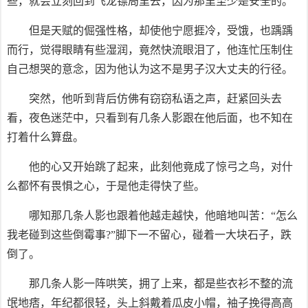
些，就会立刻回到飞龙镖局里去，因为那里至少是安全的。
但是天赋的倔强性格，却使他宁愿捱冷，受饿，也踽踽
而行，觉得眼睛有些湿润，竟然快流眼泪了，他连忙压制住
自己想哭的意念，因为他认为这不是男子汉大丈夫的行径。
突然，他听到背后仿佛有窃窃私语之声，赶紧回头去
看，夜色迷茫中，只看到有几条人影跟在他后面，也不知在
打着什么算盘。
他的心又开始跳了起来，此刻他竟成了惊弓之鸟，对什
么都怀有畏惧之心，于是他走得快了些。
哪知那几条人影也跟着他越走越快，他暗地叫苦：“怎么
我老碰到这些倒霉事?”脚下一不留心，碰着一大块石子，跌
倒了。
那几条人影一阵哄笑，拥了上来，都是些衣衫不整的流
氓地痞，年纪都很轻，头上斜戴着瓜皮小帽，袖子挽得高高