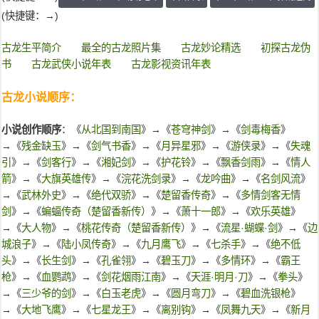
(快捷键：→)
古龙生平简介
最全的古龙照片集
古龙妙论精选
初探古龙伪
书
古龙武侠小说年表
古龙影视资讯年表
古龙小说顺序：
小说创作顺序
：《
从北国到南国
》→《
苍穹神剑
》→《
剑毒梅香
》
→《
残金缺玉
》→《
剑气书香
》→《
月异星邪
》→《
游侠录
》→《
失魂
引
》→《
剑客行
》→《
湘妃剑
》→《
护花铃
》→《
飘香剑雨
》→《
情人
箭
》→《
大旗英雄传
》→《
浣花洗剑录
》→《
龙吟曲
》→《
名剑风流
》
→《
武林外史
》→《
绝代双骄
》→《
楚留香传奇
》→《
多情剑客无情
剑
》→《
蝙蝠传奇（楚留香新传）
》→《
萧十一郎
》→《
欢乐英雄
》
→《
大人物
》→《
桃花传奇（楚留香新传）
》→《
流星·蝴蝶·剑
》→《
边
城浪子
》→《
陆小凤传奇
》→《
九月鹰飞
》→《
七杀手
》→《
绝不低
头
》→《
长生剑
》→《
孔雀翎
》→《
碧玉刀
》→《
多情环
》→《
霸王
枪
》→《
血鹦鹉
》→《
剑花烟雨江南
》→《
天涯·明月·刀
》→《
拳头
》
→《
三少爷的剑
》→《
白玉老虎
》→《
圆月弯刀
》→《
碧血洗银枪
》
→《
大地飞鹰
》→《
七星龙王
》→《
离别钩
》→《
凤舞九天
》→《
新月