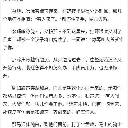
蓦地，远远有蹄声传来，在静夜里显得分外刺耳，那几
个地痞互相道：“有人来了。”都停住了手，留意去听。
裴珏暗称侥幸，又怕那人不到这里来，扯开喉咙又叫了
几声，却被一个汉子将口掩住了，一面说：“你再叫大爷就宰
了你。”
那蹄声竟越行越远，从旁边走过去了，这些无赖汉子又
开始行动，裴珏急得不知怎么办，手脚再用力，也无法挣
开。
哪知蹄声突然加急，而且是朝这个方向奔来的，无赖们
都略显惊慌，但他们仗着人多，也不怕，狠声道：“有人闯
来，大爷们就一块儿作翻了他。”话声未绝，已有一骑奔来，
那速度就仿佛是和蹄声一齐到来的，确实惊人。
那马通体纯白，到他们面前，打了个盘旋，马上的骑士