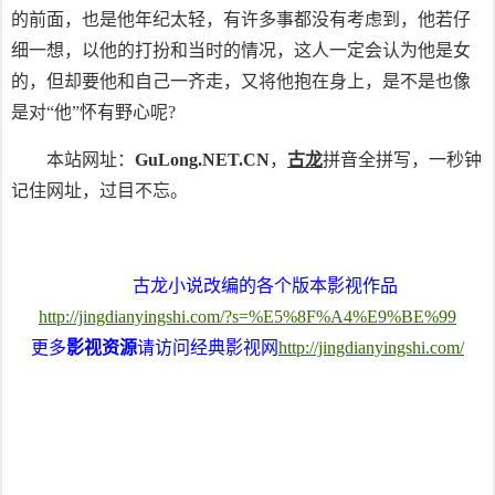
的前面，也是他年纪太轻，有许多事都没有考虑到，他若仔
细一想，以他的打扮和当时的情况，这人一定会认为他是女
的，但却要他和自己一齐走，又将他抱在身上，是不是也像
是对“他”怀有野心呢?
本站网址：
GuLong.NET.CN
，
古龙
拼音全拼写，一秒钟
记住网址，过目不忘。
古龙小说改编的各个版本影视作品
http://jingdianyingshi.com/?s=%E5%8F%A4%E9%BE%99
更多
影视资源
请访问经典影视网
http://jingdianyingshi.com/