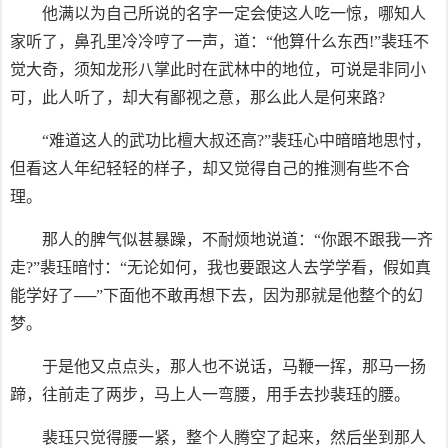
他满以为自己所说的名字一定会使这人吃一惊，哪知人
家听了，鼻孔里冷冷哼了一声，道：“他算什么东西!”裴珏不
觉大奇，须知龙形八掌此时在武林中的地位，可说是非同小
可，此人听了，却大有鄙视之意，那么此人是何来路?
“难道这人的武功比檀大叔还高?”裴珏心中暗暗地思忖，
但看这人年纪轻轻的样子，却又觉得自己的推测有些不合
理。
那人的脾气似甚暴躁，不耐烦地说道：“你跟不跟我一齐
走?”裴珏暗忖：“无论如何，我也要跟这人去学学看，假如真
能学好了──”下面他不敢再想下去，因为那就是他整个的幻
梦。
于是他又点点头，那人也不说话，马鞭一挥，那马一扬
蹄，往前走了两步，马上人一弯腰，用手去抄裴珏的腰。
裴珏只觉得腰一紧，整个人腾空了起来，然后坐到那人