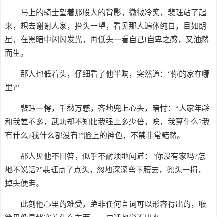
马上的骑士望着那股人的背影，微微冷笑，裴珏站了起
来，想去谢谢人家，抬头一望，看见那人遍体纯白，目如朗
星，在黑暗中闪闪发光，再低头一看自己!自卑之感，又油然
而生。
那人也低着头，仔细看了他半晌，突然道：“你的家在哪
里?”
裴珏一愕，千愁万感，齐地兜上心头，暗忖：“人家年龄
和我差不多，武功却不知比我强上多少倍，唉，我算什么?我
有什么?我什么都没有!”脸上的神色，不禁非常黯然。
那人见他不回答，似乎不耐烦地问道：“你没有家吗?怎
地不说话?”裴珏点了点头，忽地深深弯下腰去，兜头一揖，
掉头便走。
此刻他心里的难受，绝非任何言词可以形容得出的，喉