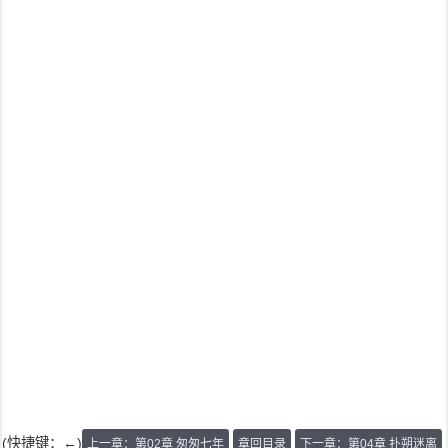
(快捷键：←)
上一章：第02章 匆匆七年
章回目录
下一章：第04章 扑朔迷离