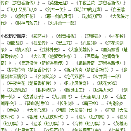
传奇（楚留香新传）
》→《
英雄无泪
》→《
午夜兰花（楚留香新传）
》
→《
飞刀·又见飞刀
》→《
剑神一笑
》→《
风铃中的刀声
》→《
白玉雕
龙
》→《
怒剑狂花
》 →《
那一剑的风情
》→《
边城刀声
》→《
大武侠时
代
》→《
财神与短刀
》→《
火并萧十一郎
》
小说历史顺序
：《
彩环曲
》→《
剑毒梅香
》→《
游侠录
》→《
护花铃
》
→《
湘妃剑
》→《
孤星传
》→《
碧玉刀
》→《
孔雀翎
》→《
浣花洗剑
录
》→《
情人箭
》→《
武林外史
》→《
大旗英雄传
》→《
血海飘香（楚
留香传奇）
》→《
大沙漠（楚留香传奇）
》→《
画眉鸟（楚留香传
奇）
》→《
鬼恋侠情（楚留香新传）
》→《
蝙蝠传奇（楚留香新传）
》
→《
桃花传奇（楚留香新传）
》→《
新月传奇（楚留香新传）
》→《
多
情剑客无情剑
》→《
名剑风流
》→《
绝代双骄
》→《
火并萧十一郎
》
→《
午夜兰花（楚留香新传）
》→《
陆小凤传奇
》→《
绣花大盗
》
→《
决战前后
》→《
银钩赌坊
》→《
幽灵山庄
》→《
凤舞九天
》→《
剑
神一笑
》→《
边城浪子
》→《
九月鹰飞
》→《
天涯·明月·刀
》→《
流星·
蝴蝶·剑
》→《
碧血洗银枪
》→《
长生剑
》→《
霸王枪
》→《
离别钩
》
→《
拳头
》→《
大地飞鹰
》→《
猎鹰（大武侠时代）
》→《
群狐（大武
侠时代）
》→《
银雕（大武侠时代）
》→《
赌局（短刀集）
》→《
狼牙
（短刀集）
》→《
追杀（短刀集）
》→《
海神（短刀集）
》→《
英雄无
泪
》→《
七星龙王
》→《
欢乐英雄
》→《
剑花烟雨江南
》→《
七杀手
》