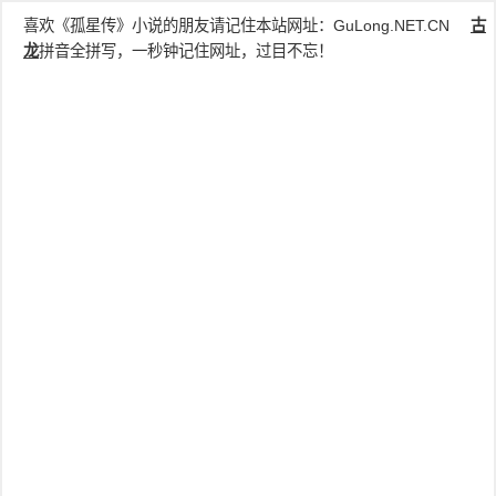
喜欢《孤星传》小说的朋友请记住本站网址：
GuLong.NET.CN
古
龙
拼音全拼写，一秒钟记住网址，过目不忘！