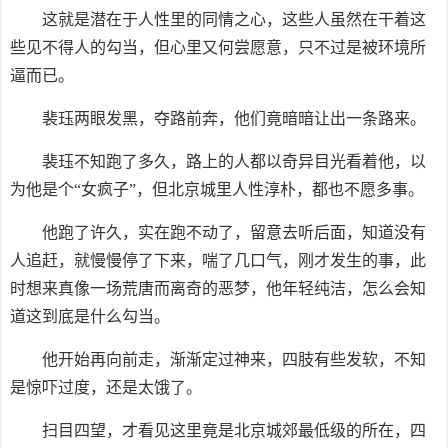
这就是潜在于人性里的同情之心，这些人虽然在干着这
些见不得人的勾当，但心里又何尝愿意，只不过是被环境所
逼而已。
裴珏两眼发黑，夺路前奔，他们竟暗暗让出一条路来。
裴珏不知跑了多久，路上的人都以奇异目光看着他，以
为他是个“女疯子”，但北京城里人性淳朴，都也不愿多事。
他跑了许久，实在跑不动了，留意去听后面，知道没有
人追赶，就慢慢停了下来，喘了几口气，刚才发生的事，此
时想来真像一场荒唐而离奇的恶梦，他年轻纯洁，怎么会知
道这到底是什么勾当。
他开始再向前走，渐渐定过神来，四肢有些发软，不知
是惊吓过度，还是太饿了。
扫目四望，才看见这里竟是北京城郊最低级的所在，四