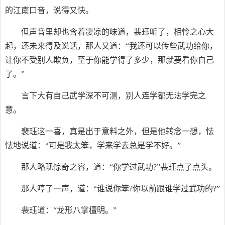
的江南口音，说得又快。
但声音里却也含着凄凉的味道，裴珏听了，相怜之心大
起，还未来得及说话，那人又道：“我还可以传些武功给你，
让你不受别人欺负，至于你能学得了多少，那就要看你自己
了。”
言下大有自己武学深不可测，别人连学都无法学完之
意。
裴珏这一喜，真是出于意料之外，但是他转念一想，怯
怯地说道：“可是我太笨，学来学去总是学不好。”
那人略现惊奇之容，道：“你学过武功?”裴珏点了点头。
那人哼了一声，道：“谁说你笨?你以前跟谁学过武功的?”
裴珏道：“龙形八掌檀明。”