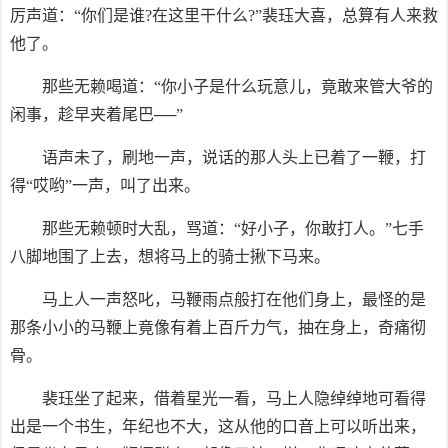
厉声道：“你们是谁?在这里干什么?”裴珏大喜，总算有人来救
他了。
那些无赖喝道：“你小子是什么玩意儿，竟敢来管大爷的
闲事，趁早夹着尾巴──”
语声未了，刷地一声，说话的那人头上已着了一鞭，打
得“哎哟”一声，叫了出来。
那些无赖顿时大乱，骂道：“好小子，你敢打人。”七手
八脚地围了上去，想将马上的骑士揪下马来。
马上人一声怒叱，马鞭雨点般打在他们身上，最怪的是
那条小小的马鞭上竟像有着上百斤力气，抽在身上，奇痛彻
骨。
裴珏坐了起来，借着星光一看，马上人隐绰绰地可看得
出是一个书生，年纪也不大，这从他的口音上可以听出来，