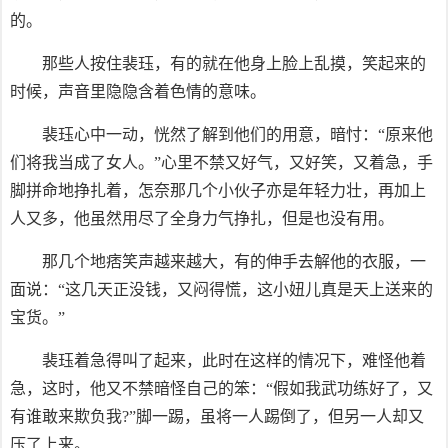
的。
那些人按住裴珏，有的就在他身上脸上乱摸，笑起来的
时候，声音里隐隐含着色情的意味。
裴珏心中一动，恍然了解到他们的用意，暗忖：“原来他
们将我当成了女人。”心里不禁又好气，又好笑，又着急，手
脚拼命地挣扎着，怎奈那几个小伙子亦是年轻力壮，再加上
人又多，他虽然用尽了全身力气挣扎，但是也没有用。
那几个地痞笑声越来越大，有的伸手去解他的衣服，一
面说：“这几天正没钱，又闷得慌，这小妞儿真是天上送来的
宝货。”
裴珏着急得叫了起来，此时在这样的情况下，难怪他着
急，这时，他又不禁暗怪自己的笨：“假如我武功练好了，又
有谁敢来欺负我?”脚一踢，虽将一人踢倒了，但另一人却又
压了上来。