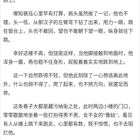
肩上。
哪知裴珏心里早有打算，肩头虽然挨了一记，他也不
理，头一低，从那汉子的左臂弯下钻了出来，用力一跳，跳
在窗台上，头也不敢回，望也不敢朝下望一眼，纵身就往下
跳。
幸好这楼不高，但饶是这样，当他脚接触到地面时，他
浑身一震，再也稳不住身形，屁股着着实实地跌到地上。
这一下自然跌得不轻，但他此刻除了一心想逃离此地
外，什么也顾不得了，爬了起来，也不辨方向，就拔足而
奔。
这条巷子大都是藏污纳垢之处，此时两边小楼的门口，
零零散散地坐着一些打扮得男不男、女不女的“像姑”，看见
有人从楼上跳下来跑走，心里都有数，既不惊慌，也不去阻
拦他。