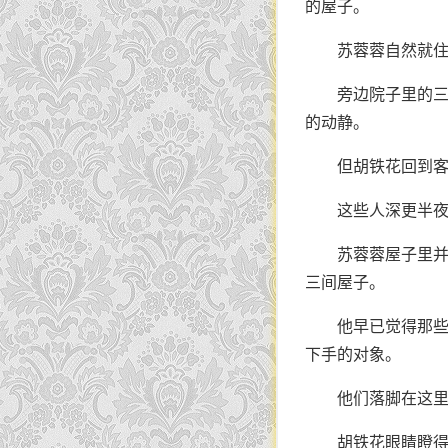
的屋子。
苏蓉蓉自然就
旁边院子里的
的动静。
但胡铁花回到
这些人深更半夜
苏蓉蓉屋子里
三间屋子。
他早已觉得那
下手的对象。
他们落脚在这
胡铁花眼睛瞪得