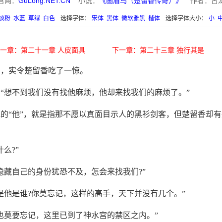
官网：
GuLong.NET.CN
小说：
《画眉鸟（楚留香传奇）》
作者：古
淡粉
水蓝
草绿
白色
选择字体：
宋体
黑体
微软雅黑
楷体
选择字体大小：
小
一章：第二十一章 人皮面具
下一章：第二十三章 独行其是
高，实令楚留香吃了一惊。
“想不到我们没有找他麻烦，他却来找我们的麻烦了。”
的“他”，就是指那不愿以真面目示人的黑衫剑客，但楚留香却有
么?”
隐藏自己的身份犹恐不及，怎会来找我们?”
是他是谁?你莫忘记，这样的高手，天下并没有几个。”
也莫要忘记，这里已到了神水宫的禁区之内。”