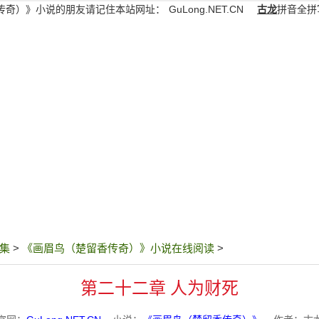
传奇）》小说的朋友请记住本站网址：
GuLong.NET.CN
古龙
拼音全拼
集
>
《画眉鸟（楚留香传奇）》小说在线阅读
>
第二十二章 人为财死