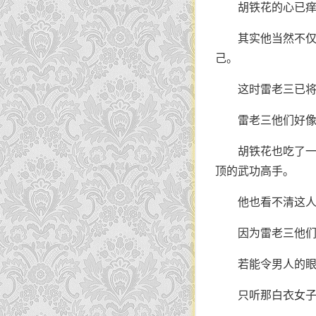
胡铁花的心已痒
其实他当然不
己。
这时雷老三已
雷老三他们好
胡铁花也吃了
顶的武功高手。
他也看不清这
因为雷老三他
若能令男人的
只听那白衣女子