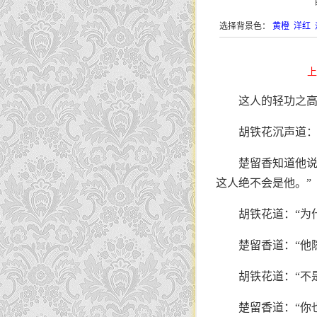
选择背景色：
黄橙
洋红
上
这人的轻功之
胡铁花沉声道：
楚留香知道他说
这人绝不会是他。”
胡铁花道：“为什
楚留香道：“他
胡铁花道：“不
楚留香道：“你