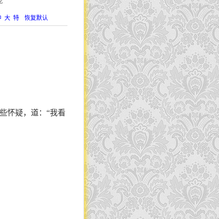
龙
中
大
特
恢复默认
些怀疑，道：“我看