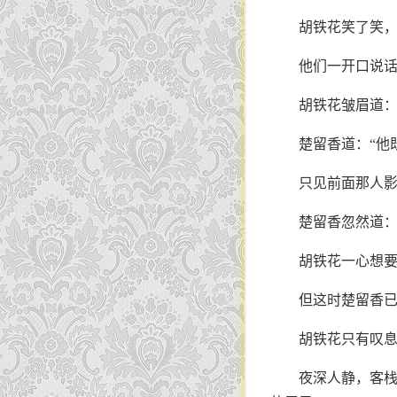
胡铁花笑了笑，
他们一开口说
胡铁花皱眉道：
楚留香道：“他
只见前面那人
楚留香忽然道：
胡铁花一心想
但这时楚留香
胡铁花只有叹息
夜深人静，客