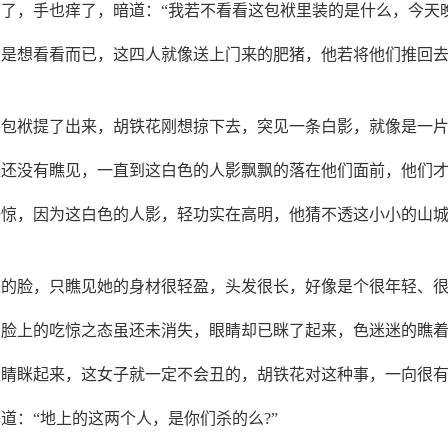
了，手也痒了，暗道：“我若不看看这包袱里装的是什么，今天
仅是想看看而已，这四人就像送上门来的肥猪，他若将他们推回
将包袱提了出来，胡铁花刚想掠下去，突见一条白影，就像是一
像还没有瞧见，一直到这白色的人影飘飘的落在他们面前，他们
一惊，因为这白色的人影，轻功实在高明，他猜不透这小小的山
人的脸，只瞧见她的身材很轻盈，头发很长，好像是个很年轻、
们脸上的吃惊之态虽还未消失，眼睛却已眯了起来，色迷迷的瞧
眼睛眯起来，这女子就一定不会丑的，胡铁花对这种事，一向很
道：“地上的这两个人，是你们杀的么?”