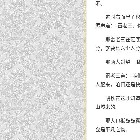
来。
这时右面屋子
厉声道：“雷老三，
那雷老三在鞋底
分，就要比六个人分
那两人对望一
雷老三道：“咱
人跟来，咱们还是快
胡铁花这才知
山城来的。
那大包袱鼓鼓
会是平凡之物。