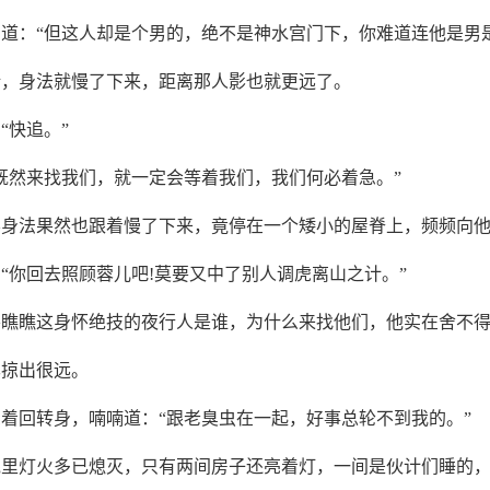
道：“但这人却是个男的，绝不是神水宫门下，你难道连他是男是
话，身法就慢了下来，距离那人影也就更远了。
“快追。”
既然来找我们，就一定会等着我们，我们何必着急。”
影身法果然也跟着慢了下来，竟停在一个矮小的屋脊上，频频向
“你回去照顾蓉儿吧!莫要又中了别人调虎离山之计。”
要瞧瞧这身怀绝技的夜行人是谁，为什么来找他们，他实在舍不
已掠出很远。
着回转身，喃喃道：“跟老臭虫在一起，好事总轮不到我的。”
栈里灯火多已熄灭，只有两间房子还亮着灯，一间是伙计们睡的