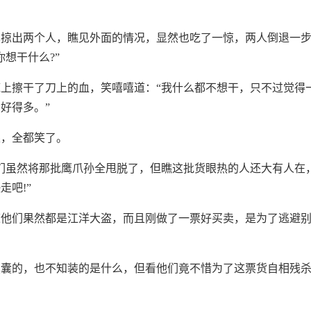
也掠出两个人，瞧见外面的情况，显然也吃了一惊，两人倒退一
你想干什么?”
上擦干了刀上的血，笑嘻嘻道：“我什么都不想干，只不过觉得
好得多。”
眼，全都笑了。
们虽然将那批鹰爪孙全甩脱了，但瞧这批货眼热的人还大有人在
走吧!”
道他们果然都是江洋大盗，而且刚做了一票好买卖，是为了逃避
囊囊的，也不知装的是什么，但看他们竟不惜为了这票货自相残