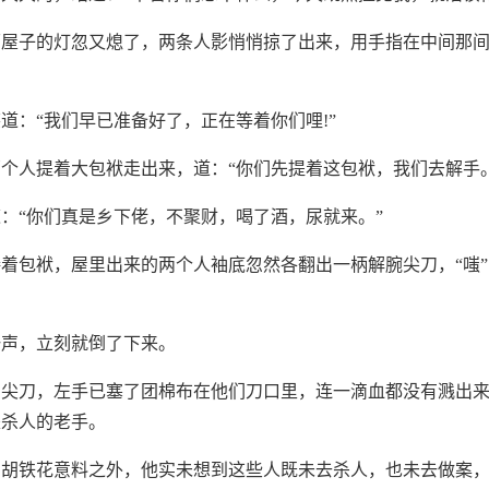
面屋子的灯忽又熄了，两条人影悄悄掠了出来，用手指在中间那
道：“我们早已准备好了，正在等着你们哩!”
个人提着大包袱走出来，道：“你们先提着这包袱，我们去解手。
：“你们真是乡下佬，不聚财，喝了酒，尿就来。”
着包袱，屋里出来的两个人袖底忽然各翻出一柄解腕尖刀，“嗤
一声，立刻就倒了下来。
出尖刀，左手已塞了团棉布在他们刀口里，连一滴血都没有溅出
是杀人的老手。
出胡铁花意料之外，他实未想到这些人既未去杀人，也未去做案