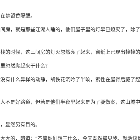
住在楚留香隔壁。
三间房，就是那些江湖人睡的，他们屋子里的灯早巳熄灭了，除
客栈的时候，这三间房的灯火忽然亮了起来，窗纸上已现出幢幢
里忽然爬起来于什么?
并没有什么异样的动静，胡铁花沉吟了半晌，索性在屋脊后藏了
些人不是好路道，但若是他们半夜里起来是为了要做案，这山城
里，显然另有目的。
大大的，暗道：“不管你们想干什么，今天既然撞见我，就活该