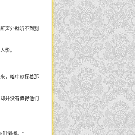
了鼾声外就听不到别
的人影。
起来，暗中窥探着那
中却并没有值得他们
你们倒楣。”