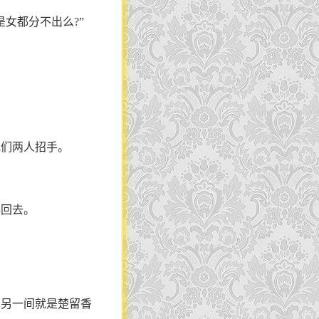
女都分不出么?”
他们两人招手。
得回去。
，另一间就是楚留香