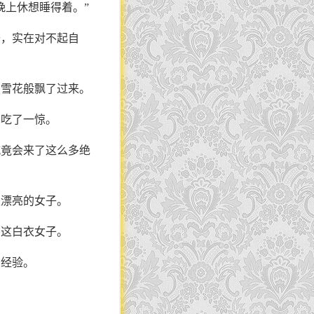
晚上休想睡得着。”
去，实在对不起自
片雪花般飘了过来。
才吃了一惊。
城竟会来了这么多绝
很漂亮的女子。
着这白衣女子。
有经验。