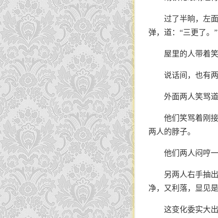
过了半晌，左
弹，道：“三更了。”
屋里的人带着笑
说话间，也有两
外面两人笑骂道
他们笑骂着刚接
两人的脖子。
他们两人闷哼
另两人右手抽
净，又利落，显见
这变化委实大