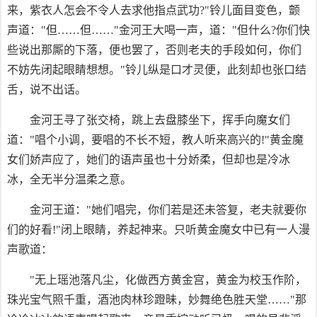
来，紫衣人怎会不令人去求他指点武功?"铃儿面目变色，颤
声道："但……但……"金河王大喝一声，道："但什么?你们快
些说出那厮的下落，便也罢了，否则老夫的手段如何，你们
不妨先闭起眼睛想想。"铃儿纵是口才灵便，此刻却也张口结
舌，说不出话。
金河王寻了张交椅，跳上去盘膝坐下，挥手向魔女们
道："唱个小调，要唱的不长不短，教人听来高兴的!"黄金魔
女们娇声应了，她们的语声虽也十分娇柔，但却也是冷冰
冰，全无半分温柔之意。
金河王道："她们唱完，你们若是还未答复，老夫就要你
们的好看!"闭上眼睛，养起神来。只听黄金魔女中已有一人漫
声歌道：
"无上瑶池落凡尘，化做西方黄金宫，黄金为校玉作阶，
珠光宝气照千重，酒池肉林珍蹬昧，妙舞绝色胜天堂……"那