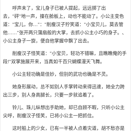
呼声未了，宝儿身子已被人提起，远远掷了出
去，"砰"地一声，撞在舱板上，动也不能动了。小公主变色
道："宝儿，你…"："削瘦汉子狞笑道："小宝贝儿，莫去管
他……"张开两只蒲扇般的大掌，去抓小公主小巧的身子。、
小公主身子一旋，便自他掌握中飘了出去。
削瘦汉子怪笑道："小宝贝，轻功不错嘛，且瞧瞧俺的手
段!"双掌施展开来，当真如千百只蝴蝶漫天飞舞。
小公主轻功确是佳妙，但别的武功也确是不灵。
她身形展动，总不如别人手掌转动来得迅速，她全力跨
出三步，别人身高腿长，只要一步就追着了。
铃儿、珠儿纵想出手助她，却已自顾不暇，只听小公主
尖呼，削瘦汉子怪笑，已将小公主一把抓住。
这时船上的少女，已有一半被人点着灾道，胡不愁亦是