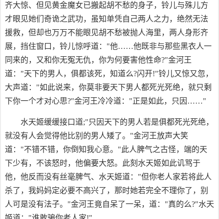
齐大惊、但见黄金魔女已搬起胡不愁的身子，铃儿与殊儿方
才眼见她们奇诡之武功，虽知单凭自己两人之力，绝然无法
援救，但却也万万不能眼见胡不愁被抛人海里，两人身形齐
展，挡住窗口，铃儿惊呼道："他……他既非与那些黑衣人一
同来的，又和你无冤无仇，你为何要害他性命?"金河王
道："天下的男人，俱都该死，知道么?闪开!"铃儿又惊又忽，
大声道："如此说来，你莫非要天下男人都死光死绝，就只剩
下你一个才对心思?"金河王冷冷道："正是如此，只因……"
水天姬缓缓接口道;"只因天下的男人若是俱都死光死绝，
就没有人会觉得他比别的男人矮了。"金河王放声大笑
道："不错不错，你倒知我心意。"此人脾气之古怪，端的天
下少有，不该怒时，他偏要大怒。此刻水天姬如此讥骂于
他，他反而没有丝毫脾气、水天姬道："但你老人家若将此人
杀了，我妈妈定必要不高兴了，那时她若完全不理你了，别
人可是没有法子。"金河王竟自呆了一呆，道："真的么?"水天
姬道："谁敢骗你老人家!"