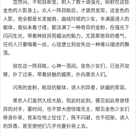
忽然间，不知自那里，射入了数十道强光，照射在这些
金色的人影身上。众人一阵目眩后，才骇然发现，这金色的
人影，竞全都是长发披肩，曲线玲斑的少女，丰满面诱人的
躯体，竟似未着寸缕，都涂满了一种奇异的金粉，在强光下
闪闪生光，带着种妖异而媚冶的魁力，尤其那奇异的香气，
任何人只要嗅着一丝，心弦便立刻会失出一种难以描述的飘
荡。
就在这一阵目眩，心神一荡阎，金色少女们，已张开双
臂，扑了过来，带着妖魅的媚笑，扑向黑衣人们。
闪亮的金粉，眩目的躯体，诱人的异香，妖媚的笑容。
黑衣人们虽然久经大敌，但此时此刻，骤见如此奇诡怪
异的对手，霎时间，也不禁大感惊煌无主，眼见金色少女们
移身扑来，竞呆在地上怔住了，既不闪避，也不招架，诱人
的异香，甚至使他们几乎也要扑将上去。