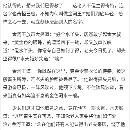
他认得的，想来我们已得救了……这老人不但生得奇特，连
名字也奇怪已极，不知为何叫做金河王?"她们到底年轻，恐
怖之心一去，就立刻琢磨起别人的名字。
金河王放声大笑道："好个水丫头，居然敢学起金大叔
来。"黄金色的眼珠，的溜溜四下一转，却又放声长叹
道："但水丫头，你常夸自己如何了得，老夫今日见了，却失
望得很!"水天姬娇笑道："噢!"
金河王道："你既然在这里，竟会令紫衣侯的侍妾，被这
般畜生所辱，连老夫的脸都被丢尽了。"他说得摇头晃脑，似
是激奋已极，一阵风吹过，他颌下长髯，不住随风波动，看
来当真有如奔流不息的金色河水一般。
少女们这才知他取名之意，竞在颁下一部长髯，水天姬
道："这些畜生实在可恶，不知你老人家要将他们如何处
治?"金河王道："念在他们还有人能认得出老夫来历，饶了他