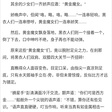
其余的少女们一齐娇声应邀："黄金魔女。"
娇晚声中，但闻"咯，略，咯，略……"一连串轻响，黑
衣人们一连串惨呼，黄金魔女们一连串娇笑……
然后，黄金魔女飘身落地，黑衣人们则一个接着一个，
倒了下去，口中呻吟不绝，身子再也不能动弹。
原来这些"黄金魔女"们，竟以腕肘足尖之力，在刹那
间，将黑衣人们双肩、双膝四大关节一齐扭碎!
直瞧得众人面容变色，目定口呆，由指尖一直凉到足
底，只有水天姬袖手立在-旁，非但未曾惊煌，反似比方才远
为镇定。
"摘星手"彭清满面冷汗交流，颤声道："你们可是西方
金……"船舱外一个尖锐的语声道："不错，算你还有些见
识。"语声直直硬硬，叮当作响，听来当真有如金属相击一