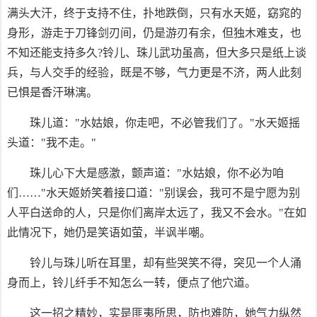
满头大汗，终于支持不住，扑地跌倒，只有水天姬，窈窕的
身形，游走于刀锋剑刃间，仍是游刃有余，但独木难支，也
不知还能支持多久?铃儿、珠儿武功虽高，但大多只是纸上谈
兵，与人交手的经验，既是不够，气力更是不济，两人此刻
已惧是香汗琳漓。
珠儿道："水姑娘，你走吧，不必管我们了。"水天姬摇
头道："我不走。"
珠儿心下大是感激，颤声道："水姑娘，你不必为咱
们……"水天姬娇笑着接口道："别误会，我可不是宁愿为别
人平白送命的人，只是你们离岸太远了，我又不会水。"在如
此情况下，她仍是笑语如萤，半讽半嘲。
铃儿与珠儿听在耳里，却有些哭笑不得，突见一个人涌
身而上，铃儿纤手不知怎么一转，便点了他穴道。
这一招之精妙，实是匪夷所思，防也难防，她气力纵然