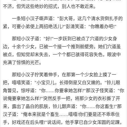
不济，但凭这些绝妙的招式，别人也不敢近来。
一条短小汉子嘶声道："彭大哥，这几个清水货倒扎手的
紧，可要小弟使上两招绝活儿?"彭清笑道："你瞧着办吧!"
那短小汉子道："好!"一步跃到已被点了穴道的少女身
边，十余个少女，已被一个接一个推到舱壁旁。她们穴道虽
被点，但知觉却末失去，一个个都已骇得花容失色，眼波中
充满了惊惧的光芒。
那短小汉子狞笑着伸手，在那第一个少女脸上摸了一
把，嘻嘻笑道："小宝贝儿，长得倒是又白又嫩的。"铃儿眼
角瞥见，惊呼道："你……你要拿她怎样?"那汉子怪笑道："你
说俺要拿她怎么样?"突然反手一把，将那少女的衣衫撕了开
来，露出了晶白的肌肤，铃儿颤声道："你……你这畜生!"那
汉子道："俺本来就是个畜生……嘻嘻!你们要是还不乖乖住
手，好戏还在后头哩!"说话间，他手掌已自少女浑圆的足踝，