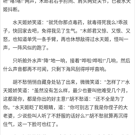
听"喀!喀!"两声，木郎君右手肘间、肩头两处关节，已被水天
姬抖断。
水天姬娇笑道："就凭你那点毒药，就毒得死我么?乖孩
子，快回家去吧，免得我见了生气。"木郎君又惊、又恨、又
怒，也知道单凭一条手臂，再也休想敌得过水天姬，怪叫一
声，一阵风似的跑了。
只听舱外水声"降"地一响，接着"哗啦!哗啦!"几响，然后
什么声音都再不可闻，只剩下海风刮得呼呼直响。
胡不愁悄悄自藏身处钻了出来，微微笑道："怎样了?"水
天姬娇笑道："虽然没有怎么样，最少也要叫他难受几个月，
这都是你，都是你出的好主意!"胡不愁道："还不全是为了
你。"水天姬眨了眨眼睛，道："你可别志了我是你侄子的大
老婆，少说些叫人听了不舒服的话好么?"胡不愁就算再沉得
住气，这一下脸可也红了。