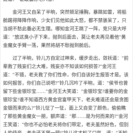
金河王又自呆了半晌，突然顿足捶胸，暴跳如雷，将船
舱踢得降降作响，少女们见他如此大怒，都不禁骇呆了，只
当胡不愁此番必无生理。哪知金河王跳了一阵，竞只是大呼
道："放这臭小子下来，抛到后面去，莫让老夫再见着他"黄
金魔女手臂一荡，果然将胡不愁抛到舱后。
过了半晌，铃儿方自定过神来，缓步走出，敛袄道："前
辈救了贱妄们之大难，贱妄亦不知该如何损答?"金河王
道："不错，老夫救了你们性命，你们自该好生报答才是。该
如何报答，你们自己说吧?"铃几沉吟了半晌，道："侯爷也曾
留下些金银珍宝……"金河王大笑道："金银珍宝?谁要你的金
银珍宝?谁不知道西方黄金宫富甲天下，老夫难道还会是贪图
金银而来的么?"铃儿怔了一怔，面上又自变了颜色，偷偷瞧
了那些黄金魔女一朋，额声道："那……是为何而来的?"金河
王笑道："你也不必怕老夫将你们带定，老夫虽然好色，但别
人的侍妾，老夫还不屑一顾!"铃儿这才松了口气，道："不知