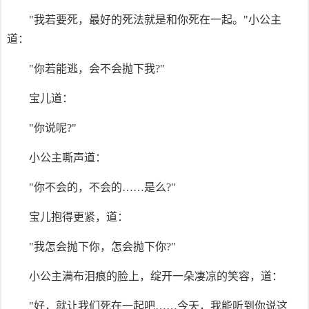
"我若要死，最好的死法就是和你死在一起。"小公主
道：
"你若能逃，会不会抛下我?"
宝儿道：
"你说呢?"
小公主嘶声道：
"你不会的，不会的……是么?"
宝儿抱得更紧，道：
"我怎会抛下你，怎会抛下你?"
小公主满布泪痕的脸上，绽开一朵凄凉的笑容，道：
"好，就让我们死在一起吧……今天，我能听到你说这