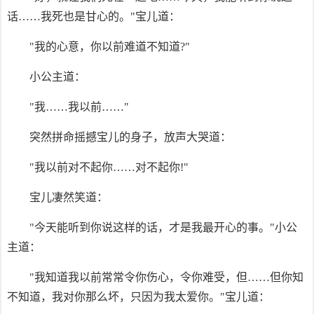
话……我死也是甘心的。"宝儿道：
"我的心意，你以前难道不知道?"
小公主道：
"我……我以前……"
突然拼命摇撼宝儿的身子，放声大哭道：
"我以前对不起你……对不起你!"
宝儿凄然笑道：
"今天能听到你说这样的话，才是我最开心的事。"小公
主道：
"我知道我以前常常令你伤心，令你难受，但……但你知
不知道，我对你那么坏，只因为我太爱你。"宝儿道：