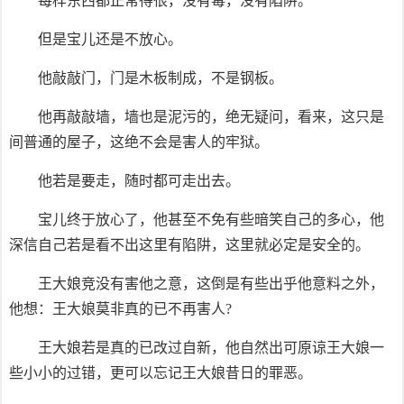
每样东西都正常得很，没有毒，没有陷阱。
但是宝儿还是不放心。
他敲敲门，门是木板制成，不是钢板。
他再敲敲墙，墙也是泥污的，绝无疑问，看来，这只是
间普通的屋子，这绝不会是害人的牢狱。
他若是要走，随时都可走出去。
宝儿终于放心了，他甚至不免有些暗笑自己的多心，他
深信自己若是看不出这里有陷阱，这里就必定是安全的。
王大娘竞没有害他之意，这倒是有些出乎他意料之外，
他想：王大娘莫非真的已不再害人?
王大娘若是真的已改过自新，他自然出可原谅王大娘一
些小小的过错，更可以忘记王大娘昔日的罪恶。