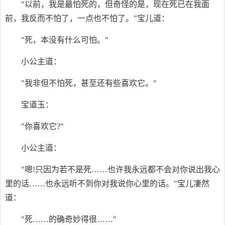
"以前，我是最怕死的，但奇怪的是，现在死已在我面
前，我反而不怕了，一点也不怕了。"宝儿道：
"死，本没有什么可怕。"
小公主道：
"我非但不怕死，甚至还有些喜欢它。"
宝道玉：
"你喜欢它?"
小公主道：
"嗯!只因为若不是死……也许我永远都不会对你说出我心
里的话……也永远听不到你对我说你心里的话。"宝儿凄然
道：
"死……的确奇妙得很……"