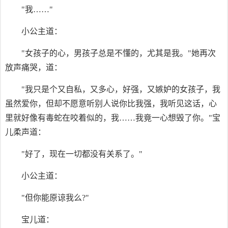
"我……"
小公主道：
"女孩子的心，男孩子总是不懂的，尤其是我。"她再次
放声痛哭，道：
"我只是个又自私，又多心，好强，又嫉妒的女孩子，我
虽然爱你，但却不愿意听别人说你比我强，我听见这话，心
里就好像有毒蛇在咬着似的，我……我竟一心想毁了你。"宝
儿柔声道：
"好了，现在一切都没有关系了。"
小公主道：
"但你能原谅我么?"
宝儿道：