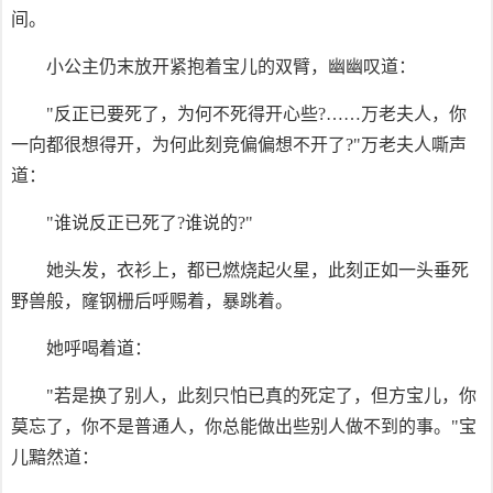
间。
小公主仍末放开紧抱着宝儿的双臂，幽幽叹道：
"反正已要死了，为何不死得开心些?……万老夫人，你
一向都很想得开，为何此刻竞偏偏想不开了?"万老夫人嘶声
道：
"谁说反正已死了?谁说的?"
她头发，衣衫上，都已燃烧起火星，此刻正如一头垂死
野兽般，窿钢栅后呼赐着，暴跳着。
她呼喝着道：
"若是换了别人，此刻只怕已真的死定了，但方宝儿，你
莫忘了，你不是普通人，你总能做出些别人做不到的事。"宝
儿黯然道：