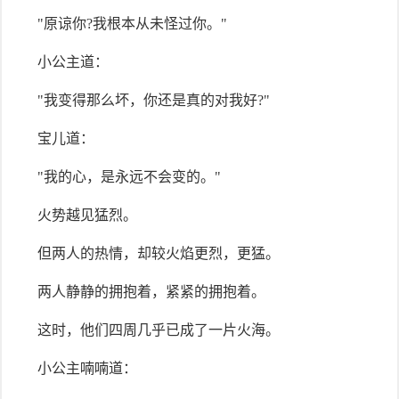
"原谅你?我根本从未怪过你。"
小公主道：
"我变得那么坏，你还是真的对我好?"
宝儿道：
"我的心，是永远不会变的。"
火势越见猛烈。
但两人的热情，却较火焰更烈，更猛。
两人静静的拥抱着，紧紧的拥抱着。
这时，他们四周几乎已成了一片火海。
小公主喃喃道：