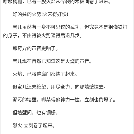
断那钢栅，已有一股火焰从碎裂的木板间卷了进来。
好凶猛的火势!火来得好快!
宝儿虽然有一身不可思议的武功，但究竟不是钢浇铁打
的身子，不由得被火势逼得后退几步。
那奇异的声音更响了。
宝儿现在自然已知道这是火烧的声音。
火焰，已将整扇门都烧了起来。
但宝儿还未绝望，用尽全力，向那墙壁撞去。
泥污的墙壁，哪禁得他神力一撞，立刻也倒塌了。
但墙壁间，也有钢栅。
烈火!立刻卷了起来。