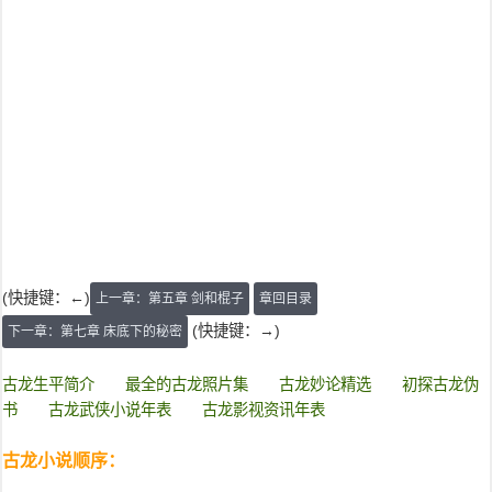
(快捷键：←)
上一章：第五章 剑和棍子
章回目录
(快捷键：→)
下一章：第七章 床底下的秘密
古龙生平简介
最全的古龙照片集
古龙妙论精选
初探古龙伪
书
古龙武侠小说年表
古龙影视资讯年表
古龙小说顺序：