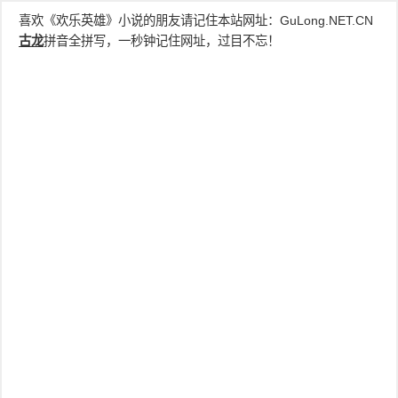
喜欢《欢乐英雄》小说的朋友请记住本站网址：
GuLong.NET.CN
古龙
拼音全拼写，一秒钟记住网址，过目不忘！