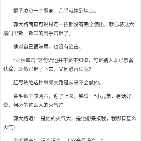
棍子凌空一个翻身，几乎就撞到墙上。
郭大路简直可说是连一招都没有完全使出，就已将这六
扇门里数一数二的高手击退了。
他对自己很满意，也没有追击。
“乘胜追击”这句话他并不是不知道，可是别人既已示弱
认输，既然已退了下去，又何必再追呢?
赶尽杀绝这种事郭大路是从来不会做的。
金毛狮干咳两声，迎了上来，笑道：“小兄弟，有话好
说，何必生这么大的火气?”
郭大路道：“是他的火气大，是他想来揍我，我哪有甚么
火气?”
金毛狮道：“误会误会，大家全是误会。”