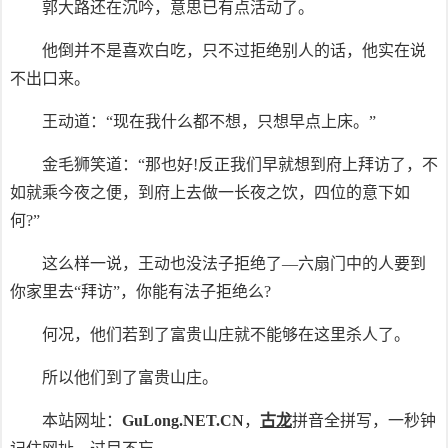
郭大路还在沉吟，意思已有点活动了。
他倒并不是喜欢白吃，只不过拒绝别人的话，他实在说
不出口来。
王动道：“现在我什么都不想，只想早点上床。”
金毛狮笑道：“那也好!反正我们早就想到府上拜访了，不
如就乘今夜之便，到府上去做一长夜之饮，四位的意下如
何?”
这么样一说，王动也没法子拒绝了––六扇门中的人要到
你家里去“拜访”，你能有法子拒绝么?
何况，他们若到了富贵山庄就不能够在这里杀人了。
所以他们到了富贵山庄。
本站网址：
GuLong.NET.CN
，
古龙
拼音全拼写，一秒钟