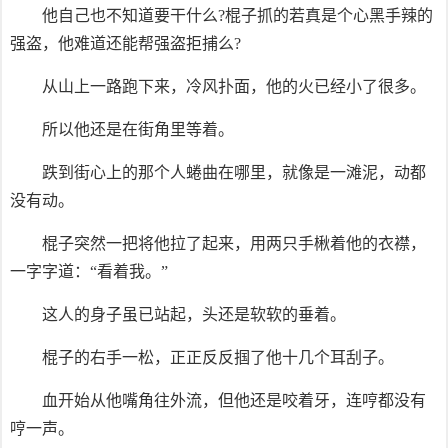
他自己也不知道要干什么?棍子抓的若真是个心黑手辣的
强盗，他难道还能帮强盗拒捕么?
从山上一路跑下来，冷风扑面，他的火已经小了很多。
所以他还是在街角里等着。
跌到街心上的那个人蜷曲在哪里，就像是一滩泥，动都
没有动。
棍子突然一把将他拉了起来，用两只手楸着他的衣襟，
一字字道：“看着我。”
这人的身子虽已站起，头还是软软的垂着。
棍子的右手一松，正正反反掴了他十几个耳刮子。
血开始从他嘴角往外流，但他还是咬着牙，连哼都没有
哼一声。