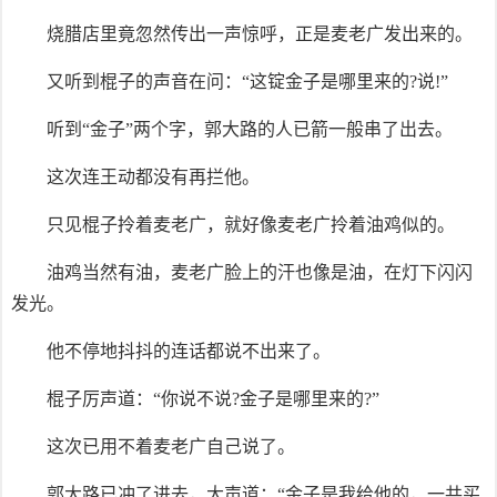
烧腊店里竟忽然传出一声惊呼，正是麦老广发出来的。
又听到棍子的声音在问：“这锭金子是哪里来的?说!”
听到“金子”两个字，郭大路的人已箭一般串了出去。
这次连王动都没有再拦他。
只见棍子拎着麦老广，就好像麦老广拎着油鸡似的。
油鸡当然有油，麦老广脸上的汗也像是油，在灯下闪闪
发光。
他不停地抖抖的连话都说不出来了。
棍子厉声道：“你说不说?金子是哪里来的?”
这次已用不着麦老广自己说了。
郭大路已冲了进去，大声道：“金子是我给他的，一共买