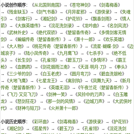
小说创作顺序
：《
从北国到南国
》→《
苍穹神剑
》→《
剑毒梅香
》
→《
残金缺玉
》→《
剑气书香
》→《
月异星邪
》→《
游侠录
》→《
失魂
引
》→《
剑客行
》→《
湘妃剑
》→《
护花铃
》→《
飘香剑雨
》→《
情人
箭
》→《
大旗英雄传
》→《
浣花洗剑录
》→《
龙吟曲
》→《
名剑风流
》
→《
武林外史
》→《
绝代双骄
》→《
楚留香传奇
》→《
多情剑客无情
剑
》→《
蝙蝠传奇（楚留香新传）
》→《
萧十一郎
》→《
欢乐英雄
》
→《
大人物
》→《
桃花传奇（楚留香新传）
》→《
流星·蝴蝶·剑
》→《
边
城浪子
》→《
陆小凤传奇
》→《
九月鹰飞
》→《
七杀手
》→《
绝不低
头
》→《
长生剑
》→《
孔雀翎
》→《
碧玉刀
》→《
多情环
》→《
霸王
枪
》→《
血鹦鹉
》→《
剑花烟雨江南
》→《
天涯·明月·刀
》→《
拳头
》
→《
三少爷的剑
》→《
白玉老虎
》→《
圆月弯刀
》→《
碧血洗银枪
》
→《
大地飞鹰
》→《
七星龙王
》→《
离别钩
》→《
凤舞九天
》→《
新月
传奇（楚留香新传）
》→《
英雄无泪
》→《
午夜兰花（楚留香新传）
》
→《
飞刀·又见飞刀
》→《
剑神一笑
》→《
风铃中的刀声
》→《
白玉雕
龙
》→《
怒剑狂花
》 →《
那一剑的风情
》→《
边城刀声
》→《
大武侠时
代
》→《
财神与短刀
》→《
火并萧十一郎
》
小说历史顺序
：《
彩环曲
》→《
剑毒梅香
》→《
游侠录
》→《
护花铃
》
→《
湘妃剑
》→《
孤星传
》→《
碧玉刀
》→《
孔雀翎
》→《
浣花洗剑