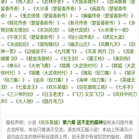
录
》→《
情人箭
》→《
武林外史
》→《
大旗英雄传
》→《
血海飘香（楚
留香传奇）
》→《
大沙漠（楚留香传奇）
》→《
画眉鸟（楚留香传
奇）
》→《
鬼恋侠情（楚留香新传）
》→《
蝙蝠传奇（楚留香新传）
》
→《
桃花传奇（楚留香新传）
》→《
新月传奇（楚留香新传）
》→《
多
情剑客无情剑
》→《
名剑风流
》→《
绝代双骄
》→《
火并萧十一郎
》
→《
午夜兰花（楚留香新传）
》→《
陆小凤传奇
》→《
绣花大盗
》
→《
决战前后
》→《
银钩赌坊
》→《
幽灵山庄
》→《
凤舞九天
》→《
剑
神一笑
》→《
边城浪子
》→《
九月鹰飞
》→《
天涯·明月·刀
》→《
流星·
蝴蝶·剑
》→《
碧血洗银枪
》→《
长生剑
》→《
霸王枪
》→《
离别钩
》
→《
拳头
》→《
大地飞鹰
》→《
猎鹰（大武侠时代）
》→《
群狐（大武
侠时代）
》→《
银雕（大武侠时代）
》→《
赌局（短刀集）
》→《
狼牙
（短刀集）
》→《
追杀（短刀集）
》→《
海神（短刀集）
》→《
英雄无
泪
》→《
七星龙王
》→《
欢乐英雄
》→《
剑花烟雨江南
》→《
七杀手
》
→《
三少爷的剑
》→《
白玉老虎
》→《
飞刀·又见飞刀
》→《
风铃中的刀
声
》→《
大人物
》→《
圆月弯刀
》
版权声明：小说
《欢乐英雄》
第六章 送不走的瘟神
版权永归原作者
古龙所有，本站只做演示交流，请支持正版小说！本站上所演示小
说均由古龙的铁杆粉丝提供上传，如无意中有侵犯您的版权，请联