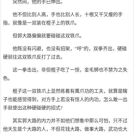
突然间，他的手已伸出。
他不但比别人高，手也比别人长，十根又干又瘦的手
指，就像是一双装在棍子上的铁爪。
但郭大路偏偏就要碰碰这双铁爪。
他既没有闪避，也没有招架，“呼”的，双拳齐出，硬碰
硬就往这双铁爪反打了过去。
这一拳击出，非但棍子吃了一惊，金毛狮也不禁为之失
色。
棍子这一双铁爪上显然练着有鹰爪功的工夫，就算是瞎
子也能感觉得到，对方手上若没有惊人的内功，怎么敢一出
手就使出这种硬碰硬的招式?
其实郭大路的内力并不如他们想象中那么可怕，只不过
他天生是个大路的人，不但花钱大路，做事大路，武功也大