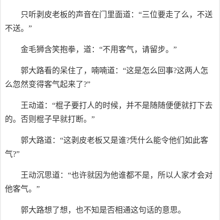
只听剥皮老板的声音在门里面道：“三位要走了么，不送
不送。”
金毛狮含笑抱拳，道：“不用客气，请留步。”
郭大路看的呆住了，喃喃道：“这是怎么回事?这两人怎
么忽然变得客气起来了?”
王动道：“棍子要打人的时候，并不是随随便便就打下去
的。否则棍子早就打断。”
郭大路道：“这剥皮老板又是谁?凭什么能令他们如此客
气?”
王动沉思道：“也许就因为他谁都不是，所以人家才会对
他客气。”
郭大路想了想，也不知是否相通这句话的意思。