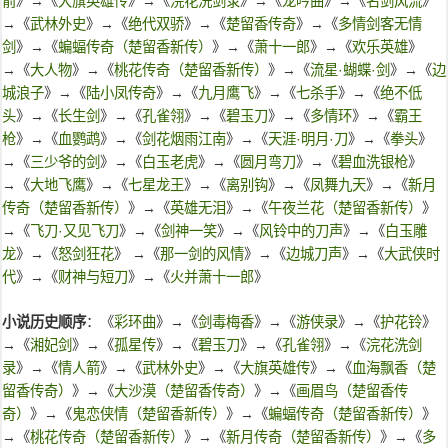
箭
》→《
大旗英雄传
》→《
浣花洗剑录
》→《
龙吟曲
》→《
名剑风流
》
→《
武林外史
》→《
绝代双骄
》→《
楚留香传奇
》→《
多情剑客无情
剑
》→《
蝙蝠传奇（楚留香新传）
》→《
萧十一郎
》→《
欢乐英雄
》
→《
大人物
》→《
桃花传奇（楚留香新传）
》→《
流星·蝴蝶·剑
》→《
边
城浪子
》→《
陆小凤传奇
》→《
九月鹰飞
》→《
七杀手
》→《
绝不低
头
》→《
长生剑
》→《
孔雀翎
》→《
碧玉刀
》→《
多情环
》→《
霸王
枪
》→《
血鹦鹉
》→《
剑花烟雨江南
》→《
天涯·明月·刀
》→《
拳头
》
→《
三少爷的剑
》→《
白玉老虎
》→《
圆月弯刀
》→《
碧血洗银枪
》
→《
大地飞鹰
》→《
七星龙王
》→《
离别钩
》→《
凤舞九天
》→《
新月
传奇（楚留香新传）
》→《
英雄无泪
》→《
午夜兰花（楚留香新传）
》
→《
飞刀·又见飞刀
》→《
剑神一笑
》→《
风铃中的刀声
》→《
白玉雕
龙
》→《
怒剑狂花
》 →《
那一剑的风情
》→《
边城刀声
》→《
大武侠时
代
》→《
财神与短刀
》→《
火并萧十一郎
》
小说历史顺序
：《
彩环曲
》→《
剑毒梅香
》→《
游侠录
》→《
护花铃
》
→《
湘妃剑
》→《
孤星传
》→《
碧玉刀
》→《
孔雀翎
》→《
浣花洗剑
录
》→《
情人箭
》→《
武林外史
》→《
大旗英雄传
》→《
血海飘香（楚
留香传奇）
》→《
大沙漠（楚留香传奇）
》→《
画眉鸟（楚留香传
奇）
》→《
鬼恋侠情（楚留香新传）
》→《
蝙蝠传奇（楚留香新传）
》
→《
桃花传奇（楚留香新传）
》→《
新月传奇（楚留香新传）
》→《
多