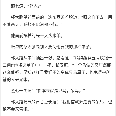
燕七道：“死人?”
郭大路望着面前的一迭东西苦着脸道：“照这样下去，用
不着两天，我想不跳河都不行。”
他面前摆着的是一大迭账单。
账单的意思就是别人要问他要钱的那种单子。
郭大路从中间抽出一张，念着道：“精纯燕窝五两纹银十
二两!”他将这单子重重一摔，长叹道：“一个鸟做的窝居然能
这么值钱，早知这样子我们不如变成只鸟算了，也免得被药
铺的人来逼帐。”
燕七一笑道：“你本来就是只鸟，呆鸟。”
郭大路叹气的声音更长道：“我相信就算是真的呆鸟，也
绝不会来管帐。”