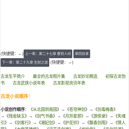
(快捷键：←)
上一章：第二十七章 春到人间
章回目录
(快捷键：→)
下一章：第二十九章 生财之道
古龙生平简介
最全的古龙照片集
古龙妙论精选
初探古龙伪
书
古龙武侠小说年表
古龙影视资讯年表
古龙小说顺序：
小说创作顺序
：《
从北国到南国
》→《
苍穹神剑
》→《
剑毒梅香
》
→《
残金缺玉
》→《
剑气书香
》→《
月异星邪
》→《
游侠录
》→《
失魂
引
》→《
剑客行
》→《
湘妃剑
》→《
护花铃
》→《
飘香剑雨
》→《
情人