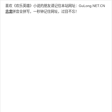
喜欢《欢乐英雄》小说的朋友请记住本站网址：
GuLong.NET.CN
古龙
拼音全拼写，一秒钟记住网址，过目不忘！