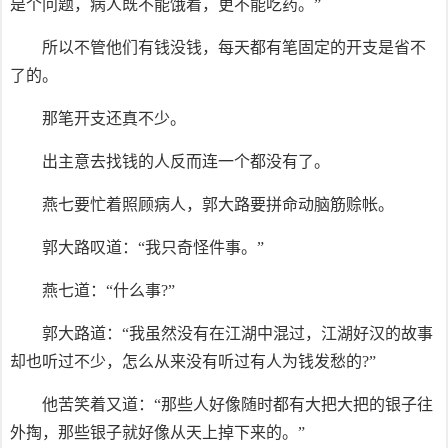
是个问题，病人既不能饿着，更不能吃药。”
所以不管他们有钱没钱，每天都有笔固定的开支是省不
了的。
那笔开支还真不少。
出主意去找钱的人反而连一个都没有了。
燕七要忙着照顾病人，郭大路要拼命动脑筋赊帐。
郭大路叹道：“我只奇怪件事。”
燕七道：“什么事?”
郭大路道：“我虽然没有在江湖中混过，江湖好汉的故事
却也听过不少，怎么从来没有听过有人为钱发愁的?”
他苦笑着又道：“那些人好像随时都有大把大把的银子往
外掏，那些银子就好像从天上掉下来的。”