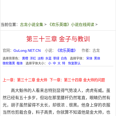
当前位置：
古龙小说全集
>
《欢乐英雄》小说在线阅读
>
第三十三章 金子与教训
官网：
GuLong.NET.CN
小说：
《欢乐英雄》
作者：古龙
选择背景色：
黄橙
洋红
淡粉
水蓝
草绿
白色
选择字体：
宋体
黑体
微软雅黑
楷体
选择字体大小：
小
中
大
特
恢复默认
上一章：第三十二章 金大帅
下一章：第三十四章 金大帅的问题
高大魁伟的人看来总特别显得气势凌人，虎虎有威。虽
然已经有五十多岁，但站在那里腰杆仍然笔直，眼睛仍然有
光，胡子虽然留得不太长，却很浓﹑很黑。他身上穿的衣服
当然也剪裁合身，料子高贵，你就算不知道他是金大帅，也