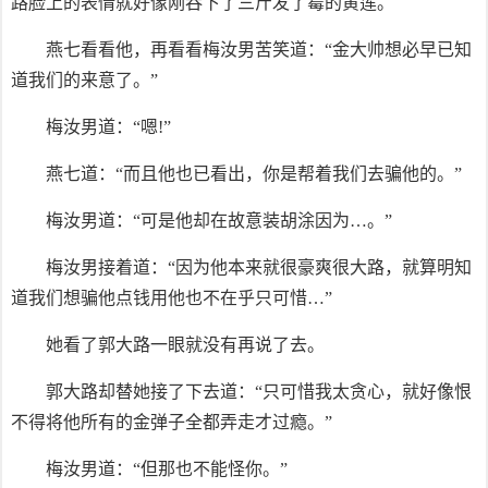
路脸上的表情就好像刚吞下了三斤发了霉的黄莲。
燕七看看他，再看看梅汝男苦笑道：“金大帅想必早已知
道我们的来意了。”
梅汝男道：“嗯!”
燕七道：“而且他也已看出，你是帮着我们去骗他的。”
梅汝男道：“可是他却在故意装胡涂因为…。”
梅汝男接着道：“因为他本来就很豪爽很大路，就算明知
道我们想骗他点钱用他也不在乎只可惜…”
她看了郭大路一眼就没有再说了去。
郭大路却替她接了下去道：“只可惜我太贪心，就好像恨
不得将他所有的金弹子全都弄走才过瘾。”
梅汝男道：“但那也不能怪你。”