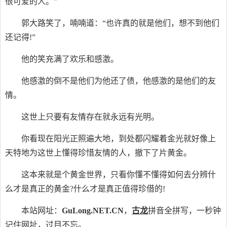
很可爱的人。”
郭大路笑了，喃喃道：“也许真的就是他们，想不到他们
还记得!”
他的笑充满了欢乐和感激。
他感激的倒不是他们为他还了债，他感激的是他们的友
情。
这世上只要有友情存在就永远有光明。
你看现在阳光正照遍大地，到处都闪耀着金光就好像上
天特地为这世上懂得珍惜友情的人，撤下了片黄金。
这本来就是个黄金世界，只看你懂不懂得如何去分辨什
么才是真正的黄金?什么才是真正值得珍借的!
本站网址：
GuLong.NET.CN
，
古龙
拼音全拼写，一秒钟
记住网址，过目不忘。