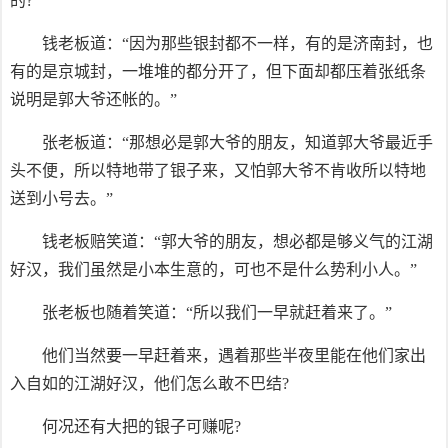
的?”
钱老板道：“因为那些银封都不一样，有的是济南封，也
有的是京城封，一堆堆的都分开了，但下面却都压着张纸条
说明是郭大爷还帐的。”
张老板道：“那想必是郭大爷的朋友，知道郭大爷最近手
头不便，所以特地带了银子来，又怕郭大爷不肯收所以特地
送到小号去。”
钱老板赔笑道：“郭大爷的朋友，想必都是够义气的江湖
好汉，我们虽然是小本生意的，可也不是什么势利小人。”
张老板也随着笑道：“所以我们一早就赶着来了。”
他们当然要一早赶着来，遇着那些半夜里能在他们家出
入自如的江湖好汉，他们怎么敢不巴结?
何况还有大把的银子可赚呢?