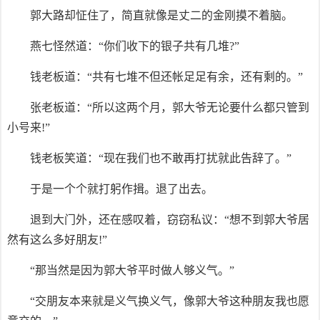
郭大路却怔住了，简直就像是丈二的金刚摸不着脑。
燕七怪然道：“你们收下的银子共有几堆?”
钱老板道：“共有七堆不但还帐足足有余，还有剩的。”
张老板道：“所以这两个月，郭大爷无论要什么都只管到
小号来!”
钱老板笑道：“现在我们也不敢再打扰就此告辞了。”
于是一个个就打躬作揖。退了出去。
退到大门外，还在感叹着，窃窃私议：“想不到郭大爷居
然有这么多好朋友!”
“那当然是因为郭大爷平时做人够义气。”
“交朋友本来就是义气换义气，像郭大爷这种朋友我也愿