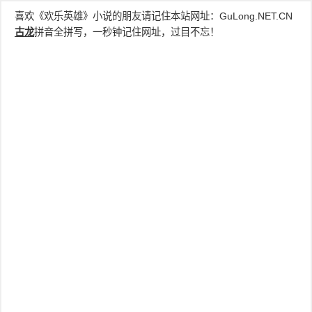
喜欢《欢乐英雄》小说的朋友请记住本站网址：
GuLong.NET.CN
古龙
拼音全拼写，一秒钟记住网址，过目不忘！