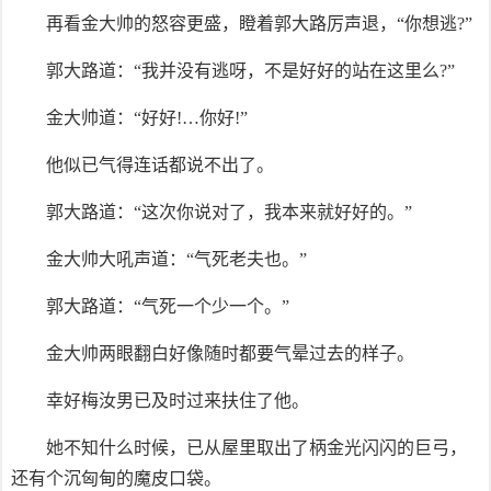
再看金大帅的怒容更盛，瞪着郭大路厉声退，“你想逃?”
郭大路道：“我并没有逃呀，不是好好的站在这里么?”
金大帅道：“好好!…你好!”
他似已气得连话都说不出了。
郭大路道：“这次你说对了，我本来就好好的。”
金大帅大吼声道：“气死老夫也。”
郭大路道：“气死一个少一个。”
金大帅两眼翻白好像随时都要气晕过去的样子。
幸好梅汝男已及时过来扶住了他。
她不知什么时候，已从屋里取出了柄金光闪闪的巨弓，
还有个沉匈甸的魔皮口袋。