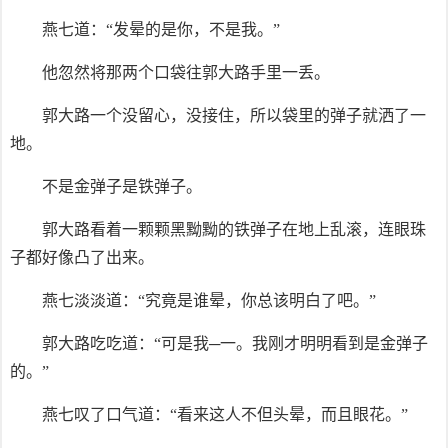
燕七道：“发晕的是你，不是我。”
他忽然将那两个口袋往郭大路手里一丢。
郭大路一个没留心，没接住，所以袋里的弹子就洒了一
地。
不是金弹子是铁弹子。
郭大路看着一颗颗黑黝黝的铁弹子在地上乱滚，连眼珠
子都好像凸了出来。
燕七淡淡道：“究竟是谁晕，你总该明白了吧。”
郭大路吃吃道：“可是我─一。我刚才明明看到是金弹子
的。”
燕七叹了口气道：“看来这人不但头晕，而且眼花。”