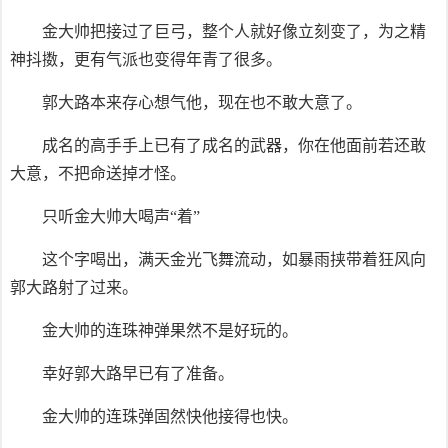
金大帅把接过了巨弓，整个人就好像立刻变了，为之精
神抖擞，更有气派也变得年青了很多。
郭大路本来存心想气他，现在也不敢大意了。
成名的高手手上已有了成名的武器，你在他面前若还敢
大意，不把命送掉才怪。
只听金大帅大喝声“着”
这个字喝出，满天金光飞舞流动，如暴雨挟带着狂风向
郭大路射了过来。
金大帅的连珠神弹果然不是好玩的。
幸好郭大路早已有了准备。
金大帅的连珠弹固然快他接得也快。