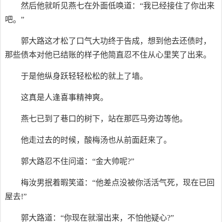
然后他就听见燕七在外面低唤道：“我已经接住了你出来
吧。”
郭大路这才松了口气大功终于告成，想到他去还债时，
那些债本对他已结账的样子他简直忍不住从心里笑了出来。
于是他纵身跃轻轻松松的就上了墙。
这真是人逢喜事精神爽。
燕七已到了巷口的树下，站在那匹马旁边等他。
他走过去的时候，酸梅汤也从前面赶来了。
郭大路忍不住问道：“金大帅呢?”
梅汝男抿着暇笑道：“他差点没被你活活气死，现在已回
屋去!”
郭大路道：“你现在就溜出来，不怕他疑心?”