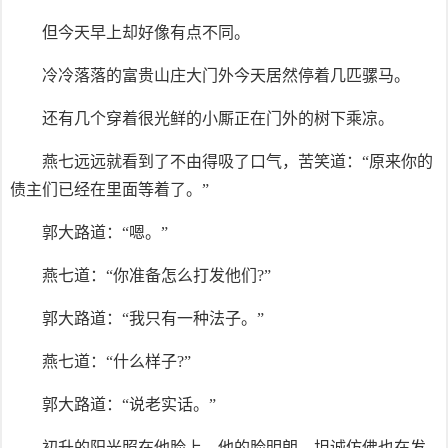
但今天早上却好像有点不同。
冷冷落落的富贵山庄大门外今天居然停着几匹骡马。
还有几个穿着很光鲜的小厮正在门外的树下乘凉。
燕七远远就看到了不由得吸了口气，苦笑道：“原来你的
债主们已经在里面等着了。”
郭大路道：“嗯。”
燕七道：“你准备怎么打发他们?”
郭大路道：“我只有一种法子。”
燕七道：“什么样子?”
郭大路道：“说老实话。”
初升的阳光照在他脸上，他的脸明朗﹑坦诚仿佛也在发