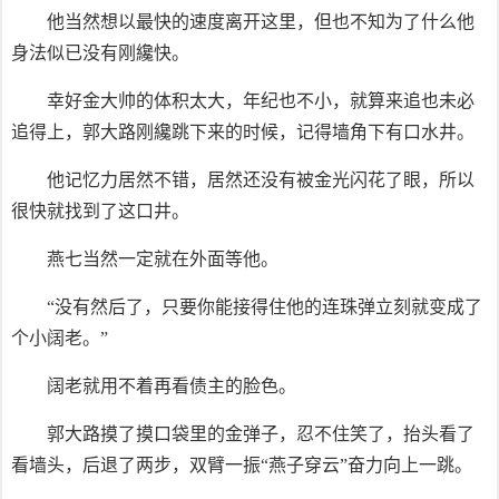
他当然想以最快的速度离开这里，但也不知为了什么他
身法似已没有刚纔快。
幸好金大帅的体积太大，年纪也不小，就算来追也未必
追得上，郭大路刚纔跳下来的时候，记得墙角下有口水井。
他记忆力居然不错，居然还没有被金光闪花了眼，所以
很快就找到了这口井。
燕七当然一定就在外面等他。
“没有然后了，只要你能接得住他的连珠弹立刻就变成了
个小阔老。”
阔老就用不着再看债主的脸色。
郭大路摸了摸口袋里的金弹子，忍不住笑了，抬头看了
看墙头，后退了两步，双臂一振“燕子穿云”奋力向上一跳。