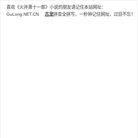
喜欢《火并萧十一郎》小说的朋友请记住本站网址：
GuLong.NET.CN
古龙
拼音全拼写，一秒钟记住网址，过目不忘！