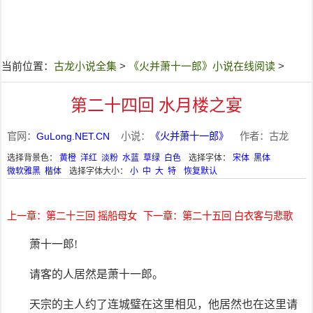
当前位置：
古龙小说全集
>
《火并萧十一郎》小说在线阅读
>
第二十四回 水月楼之宴
官网：
GuLong.NET.CN
小说：
《火并萧十一郎》
作者：古龙
选择背景色：
黄橙
洋红
淡粉
水蓝
草绿
白色
选择字体：
宋体
黑体
微软雅黑
楷体
选择字体大小：
小
中
大
特
恢复默认
上一章：第二十三回 摇船母女
下一章：第二十五回 白衣客与悲歌
萧十一郎!
请客的人居然是萧十一郎。
天宗的主人约了连城璧在这里相见，他居然也在这里请