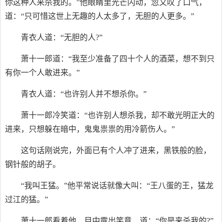
你这种人来杀我的。”他眼睛里光芒闪动，忽又叹了口气，
道：“只可惜这世上无趣的人太多了，无胆的人更多。”
青衣人道：“无胆的人?”
萧十一郎道：“我至少准备了四十个人的酒菜，想不到只
有你一个人敢进来。”
青衣人道：“也许别人并不想杀你。”
萧十一郎冷笑道：“也许别人想杀我，却不敢光明正大的
进来，只想躲在暗中，鬼鬼祟祟的用冷箭伤人。”
这句话刚说完，外面已有个人冲了进来，黑铁般的脸，
钢针般的胡子。
“我叫王猛。”他平常说话就像大叫：“王八蛋的王，猛龙
过江的猛。”
萧十一郎看着他，目中露出笑意，道：“你是来杀我的?”