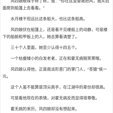
风四娘眼珠子转了转，道：“你在这里替我把风，我从后
面爬到船篷上去看看。”
水月楼不但远比这条船大，也比这条船高。
风四娘伏在船篷上，还是看不见楼船上的动静，可是楼
下的船舱和甲板上的人，她总算看清楚了。
三十个人里面，她至少认得十四五个。
一个枯瘦矮小的白发老者，正在和霍无病赔笑寒暄。
风四娘认得他，正是南派形意门的掌门人，“苍猿”侯一
元。
这个人虽不能算是顶尖高手，在江湖中的辈份却很高。
可是看他现在的表情，对霍无病反而显得很尊敬。
霍无病的来历，风四娘却没有想起来。