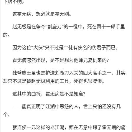
下落不明。
这霍无病，想必就是霍无刚。
赵无极是在争夺“割鹿刀”的一役中，死在萧十一郎手里
的。
因为这位“大侠”只不过是个徒有侠名的伪君子而已。
霍无病忽然出现，是不是想为他师兄复仇来的?
独臂鹰王虽也是护送割鹿刀入关的四大高手之一，其实
却只不过是被赵无极利用的工具，死得也很凄惨。
这其中的曲折，霍无病是不是知道?
——能真正明了江湖中恩怨的人，世上只怕还没有几
个。
就连侯一元这样的老江湖，都在无意中踩了霍无病的痛