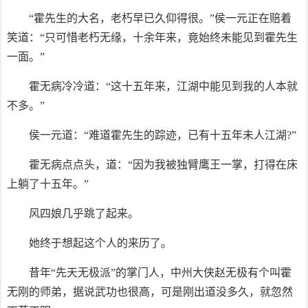
“霍先生的大名，老朽早已久仰得很。”侯一元正在赔着
笑道：“只可惜老朽无缘，十余年来，竟始终未能见到霍先生
一面。”
霍无病冷冷道：“这十五年来，江湖中能见到我的人本就
不多。”
侯一元道：“难道霍先生的踪迹，已有十五年未人江湖?”
霍无病点点头，道：“因为我被独臂鹰王一掌，打得在床
上躺了十五年。”
风四娘几乎跳了起来。
她终于想起这个人的来历了。
昔年“先天无极派”的掌门人，中州大侠赵无极有个叫霍
无刚的师弟，据说武功也很高，可是刚出道没多久，就忽然