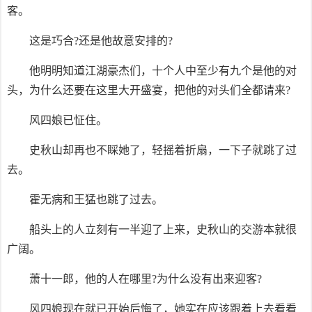
客。
这是巧合?还是他故意安排的?
他明明知道江湖豪杰们，十个人中至少有九个是他的对
头，为什么还要在这里大开盛宴，把他的对头们全都请来?
风四娘已怔住。
史秋山却再也不睬她了，轻摇着折扇，一下子就跳了过
去。
霍无病和王猛也跳了过去。
船头上的人立刻有一半迎了上来，史秋山的交游本就很
广阔。
萧十一郎，他的人在哪里?为什么没有出来迎客?
风四娘现在就已开始后悔了，她实在应该跟着上去看看