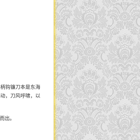
这柄钩镰刀本是东海
闪动，刀风呼啸，以
溅而出。