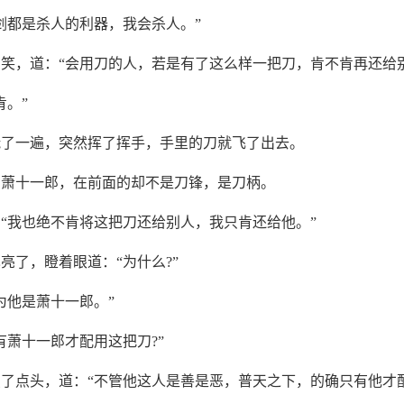
剑都是杀人的利器，我会杀人。”
笑，道：“会用刀的人，若是有了这么样一把刀，肯不肯再还给别
肯。”
抚了一遍，突然挥了挥手，手里的刀就飞了出去。
向萧十一郎，在前面的却不是刀锋，是刀柄。
“我也绝不肯将这把刀还给别人，我只肯还给他。”
亮了，瞪着眼道：“为什么?”
为他是萧十一郎。”
有萧十一郎才配用这把刀?”
了点头，道：“不管他这人是善是恶，普天之下，的确只有他才