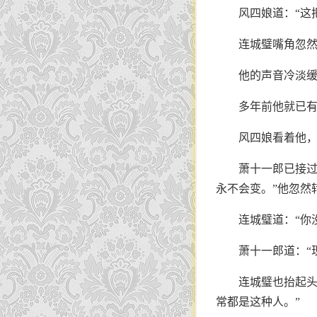
风四娘道：“这
连城璧嘴角忽然
他的声音冷淡
多年前他就已
风四娘看着他，
萧十一郎已接过
永不会变。”他忽然
连城璧道：“你
萧十一郎道：“现
连城璧也抬起头
常都是这种人。”