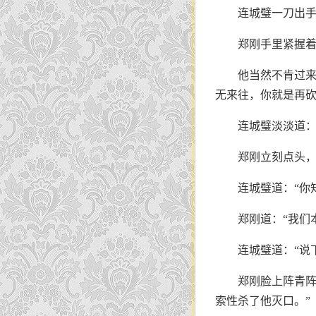
连城璧一刀出手
郑刚手里紧握着
他当然不肯过来
无来往，你就是再砍
连城璧淡淡道：
郑刚立刻点头，
连城璧道：“你
郑刚道：“我们
连城璧道：“说下
郑刚脸上阵青阵
索性杀了他灭口。”