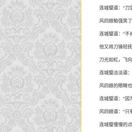
连城璧道：“刀
风四娘勉强笑了
连城璧道：“不
他又将刀锋轻
刀光如虹，飞
连城璧淡淡道：
风四娘的眼睛也
连城璧道：“因
风四娘道：“只
连城璧慢慢的点