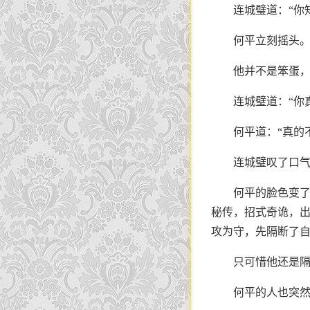
连城璧道：“你
何平立刻摇头
他并不是笨蛋，
连城璧道：“你
何平道：“真的
连城璧叹了口气
何平的脸色变
秘传，招式奇诡，
攻为守，先隔断了
只可惜他还是隔
何平的人也突