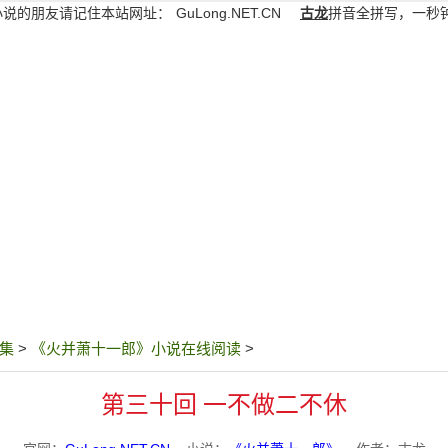
小说的朋友请记住本站网址：
GuLong.NET.CN
古龙
拼音全拼写，一秒
集
>
《火并萧十一郎》小说在线阅读
>
第三十回 一不做二不休