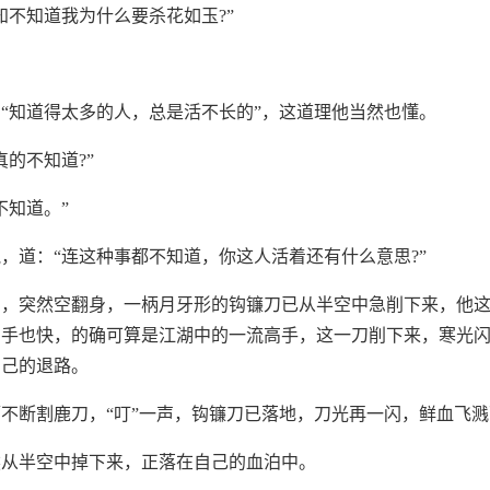
知不知道我为什么要杀花如玉?”
。
“知道得太多的人，总是活不长的”，这道理他当然也懂。
真的不知道?”
不知道。”
，道：“连这种事都不知道，你这人活着还有什么意思?”
了，突然空翻身，一柄月牙形的钩镰刀已从半空中急削下来，他
出手也快，的确可算是江湖中的一流高手，这一刀削下来，寒光
自己的退路。
不断割鹿刀，“叮”一声，钩镰刀已落地，刀光再一闪，鲜血飞
然从半空中掉下来，正落在自己的血泊中。