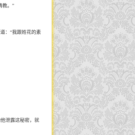
请教。”
道：“我跟姓花的素
怕他泄露这秘密，就