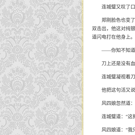
连城璧又叹了口
郑刚脸色也变了
双击出，他这对纯
道闪电打在他身上
——你知不知道
刀上还是没有
连城璧凝视着刀
他把这句活又
风四娘忽然道：
连城璧道：“这
风四娘道：“我