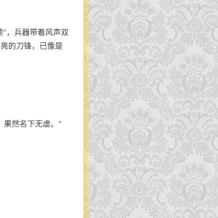
顶”，兵器带着风声双
雪亮的刀锋，已像是
，果然名下无虚。”