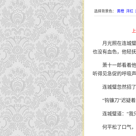
选择背景色：
黄橙
洋红
上
月光照在连城
也没有血色，他轻抚
萧十一郎看着
听得见急促的呼吸
连城璧忽然招了
“钩镰刀”迟疑
连城璧道：“我
何平松了口气，