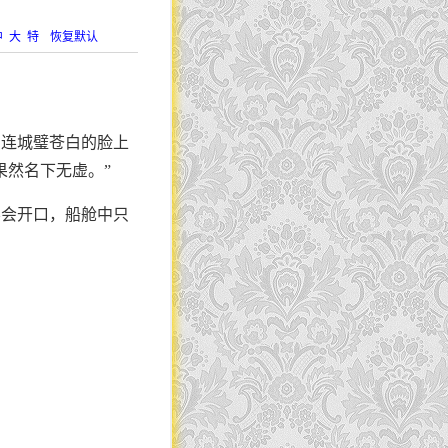
中
大
特
恢复默认
，连城璧苍白的脸上
果然名下无虚。”
不会开口，船舱中只