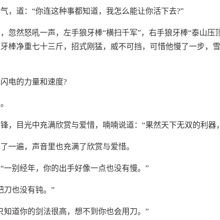
气，道：“你连这种事都知道，我怎么能让你活下去?”
，忽然怒吼一声，左手狼牙棒“横扫千军”，右手狼牙棒“泰山压
银牙棒净重七十三斤，招式刚猛，威不可挡，可惜他慢了一步，
。
闪电的力量和速度?
血。
锋，目光中充满欣赏与爱惜，喃喃说道：“果然天下无双的利器
说了一遍，声音里也充满了欣赏与爱惜。
“一别经年，你的出手好像一点也没有慢。”
把刀也没有钝。”
只知道你的剑法很高，想不到你也会用刀。”