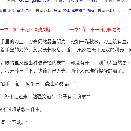
官网：
GuLong.NET.CN
小说：
《火并萧十一郎》
作者：古龙
淡粉
水蓝
草绿
白色
选择字体：
宋体
黑体
微软雅黑
楷体
选择字体大小：
小
一章：第二十九回 春残梦断
下一章：第三十一回 月圆之约
璧手里的刀上，刀光仍然晶莹明亮，宛如一泓秋水，刀上没有血
着手里的刀锋，忽又长长叹息，道：“果然是天下无双的利器，
他，眼睛里又露出种很奇怪的表情，却没有开口，别的人当然更
声，狼牙棒已垂下，钩镰刀已无光，两个人已准备慢慢的溜了。
招手，道：“何平兄，请过来说话。”
着，终于走过来，勉强笑道：“公子有何吩咐?”
只不过想请教一件事。”
道：“不敢。”