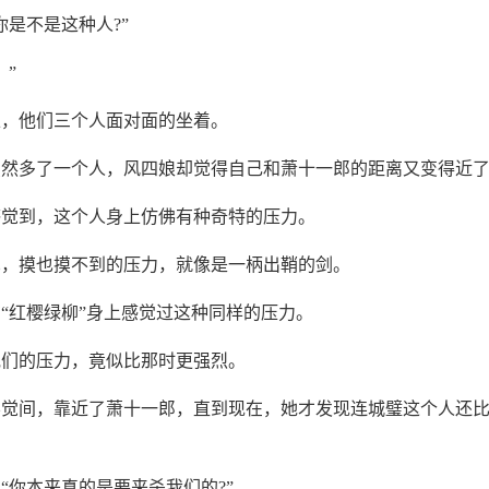
你是不是这种人?”
。”
上，他们三个人面对面的坐着。
虽然多了一个人，风四娘却觉得自己和萧十一郎的距离又变得近
感觉到，这个人身上仿佛有种奇特的压力。
见，摸也摸不到的压力，就像是一柄出鞘的剑。
“红樱绿柳”身上感觉过这种同样的压力。
他们的压力，竟似比那时更强烈。
不觉间，靠近了萧十一郎，直到现在，她才发现连城璧这个人还
“你本来真的是要来杀我们的?”