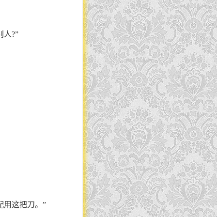
人?”
配用这把刀。”