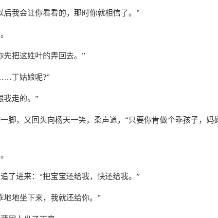
以后我会让你看看的，那时你就相信了。”
快。
你先把这姓叶的弄回去。”
……丁姑娘呢?”
跟我走的。”
一脚，又回头向杨天一笑，柔声道，“只要你肯做个乖孩子，妈
堂。
追了进来：“把宝宝还给我，快还给我。”
乖地地坐下来，我就还给你。”