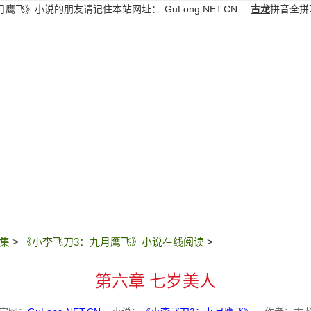
月鹰飞》小说的朋友请记住本站网址：
GuLong.NET.CN
古龙
拼音全拼
集
>
《小李飞刀3：九月鹰飞》小说在线阅读
>
第六章 七岁美人