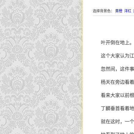
选择背景色：
黄橙
洋红
叶开倒在地上
这个大家认为
忽然间，这件
杨天在旁边看
看来大家以前
丁麟垂首看着
就在这时，一