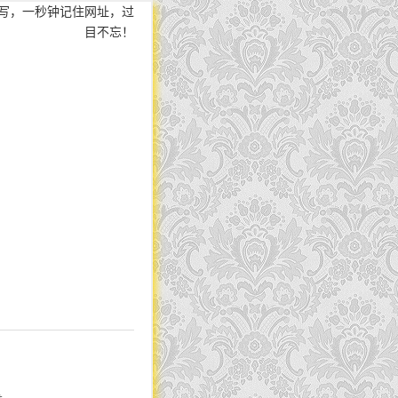
写，一秒钟记住网址，过
目不忘！