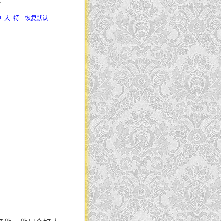
龙
中
大
特
恢复默认