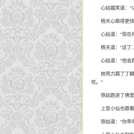
心姑媚笑道：“
杨天心跳得更
心姑道：“现在
杨天道：“这丁
心姑道：“他会
她用力踢了丁麟
吃。”
铁姑跑进了佛
上官小仙也跟着
铁姑道：“你乖