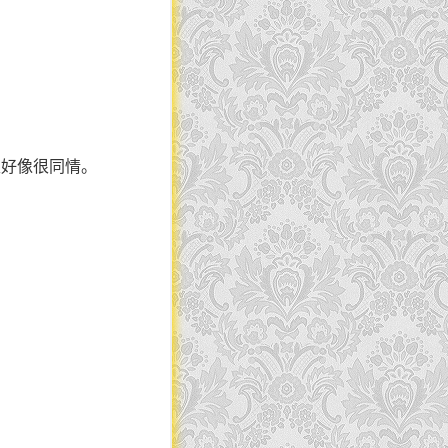
又好像很同情。