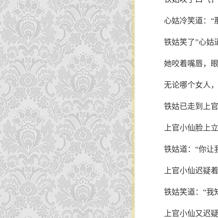
心姑冷笑道：“
铁姑笑了”心姑
她咬着嘴唇，
无论哪个女人
铁姑已走到上官
上官小仙脸上立
铁姑道：“你让
上官小仙迟疑着
铁姑笑道：“我
上官小仙又迟