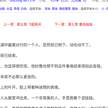
官网：
GuLong.NET.CN
小说：
《小李飞刀3：九月鹰飞》
作者：古
淡粉
水蓝
草绿
白色
选择字体：
宋体
黑体
微软雅黑
楷体
选择字体大小：
小
上一章：第五章 飞狐杨天
下一章：第七章 要命娃娃
。
江湖中最难对付的一个人，忽然就已倒下，动也动不了。
事就已结束。
着，也显得很吃惊，他好像也想不到这件事竟结束得如此容易。
根本就不必那么紧张的。
地上的叶开，脸上带着种迷惘的表情。
个人从屋里冲出来，一个非常美的人，手里抱着个泥娃娃。