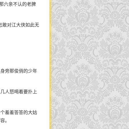
是那六亲不认的老脾
怎敢对江大侠如此无
她身旁那俊俏的少年
有几人怒喝着要扑上
是个羞羞答答的大姑
动容。