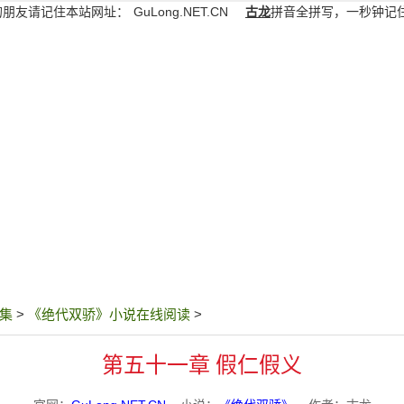
的朋友请记住本站网址：
GuLong.NET.CN
古龙
拼音全拼写，一秒钟记
集
>
《绝代双骄》小说在线阅读
>
第五十一章 假仁假义