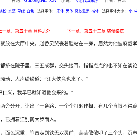
官网：
GuLong.NET.CN
小说：
《绝代双骄》
作者：古龙
淡粉
水蓝
草绿
白色
选择字体：
宋体
黑体
微软雅黑
楷体
选择字体大小：
小
上一章：第五十章 意料之外
下一章：第五十二章 装傻装疯
，就放在大厅中央，赵香灵哭丧着脸站在一旁，居然为他披麻戴
却都挤在院子里，三五成群，交头接耳，指指点点的也不知在谈
骚动，人声纷纷道：“江大侠竟也来了。”
来仁义，我早已就知道他会来的。”
刻两旁分开，让出了一条路，一个个打躬作揖，有几个直恨不得
汉，已拥着江别鹤大步而入。
，面色沉重，笔直走到铁无双灵前，恭恭敬敬叩了三个头，沉声