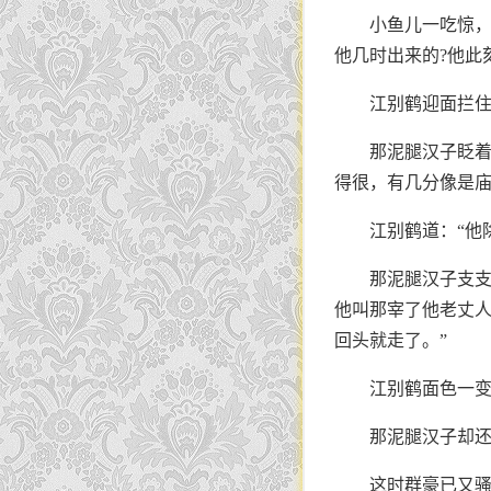
小鱼儿一吃惊，
他几时出来的?他此
江别鹤迎面拦住
那泥腿汉子眨着
得很，有几分像是庙
江别鹤道：“他
那泥腿汉子支支
他叫那宰了他老丈
回头就走了。”
江别鹤面色一
那泥腿汉子却还
这时群豪已又骚