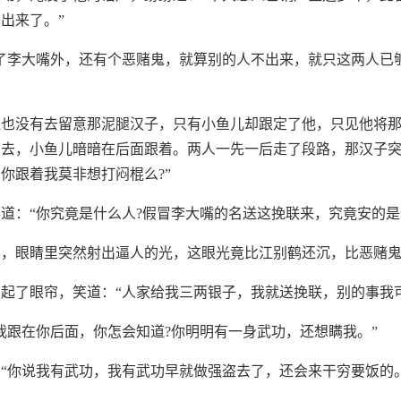
出来了。”
了李大嘴外，还有个恶赌鬼，就算别的人不出来，就只这两人已
谁也没有去留意那泥腿汉子，只有小鱼儿却跟定了他，只见他将
去，小鱼儿暗暗在后面跟着。两人一先一后走了段路，那汉子突
你跟着我莫非想打闷棍么?”
道：“你究竟是什么人?假冒李大嘴的名送这挽联来，究竟安的是
变，眼睛里突然射出逼人的光，这眼光竟比江别鹤还沉，比恶赌
起了眼帘，笑道：“人家给我三两银子，我就送挽联，别的事我
我跟在你后面，你怎会知道?你明明有一身武功，还想瞒我。”
“你说我有武功，我有武功早就做强盗去了，还会来干穷要饭的。