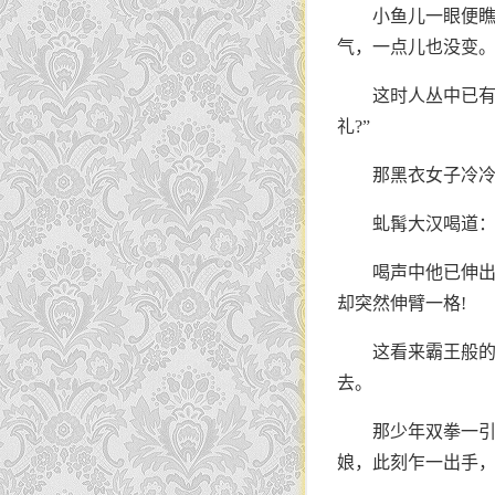
小鱼儿一眼便瞧
气，一点儿也没变。
这时人丛中已有
礼?”
那黑衣女子冷冷
虬髯大汉喝道：
喝声中他已伸
却突然伸臂一格!
这看来霸王般
去。
那少年双拳一
娘，此刻乍一出手