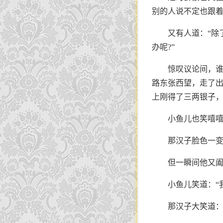
别的人说不定也跟着
又有人道：“除
办呢?”
惊叹议论间，
路东张西望，走了出
上刚得了三两银子，
小鱼儿也笑嘻嘻
那汉子脸色一
但一瞬间他又阖
小鱼儿笑道：“
那汉子大笑道：