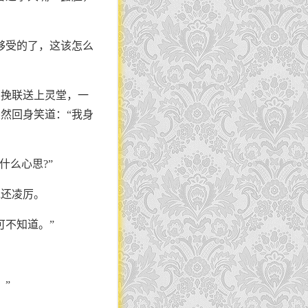
够受的了，这该怎么
那挽联送上灵堂，一
然回身笑道：“我身
什么心思?”
鬼还凌厉。
可不知道。”
”