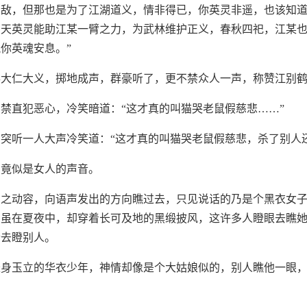
为敌，但那也是为了江湖道义，情非得已，你英灵非遥，也该知
在天英灵能助江某一臂之力，为武林维护正义，春秋四祀，江某
你英魂安息。”
得大仁大义，掷地成声，群豪听了，更不禁众人一声，称赞江别
禁直犯恶心，冷笑暗道：“这才真的叫猫哭老鼠假慈悲……”
突听一人大声冷笑道：“这才真的叫猫哭老鼠假慈悲，杀了别人
，竟似是女人的声音。
为之动容，向语声发出的方向瞧过去，只见说话的乃是个黑衣女
，虽在夏夜中，却穿着长可及地的黑缎披风，这许多人瞪眼去瞧
睛去瞪别人。
长身玉立的华衣少年，神情却像是个大姑娘似的，别人瞧他一眼