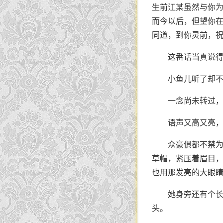
生前江某虽然与你
而今以后，但望你
同道，到你灵前，祝
这番话当真说
小鱼儿听了却不
一念尚未转过，
语声又高又亮
众豪俱都不禁
草帽，紧压着眉目
也用那发亮的大眼
她身旁还有个
头。