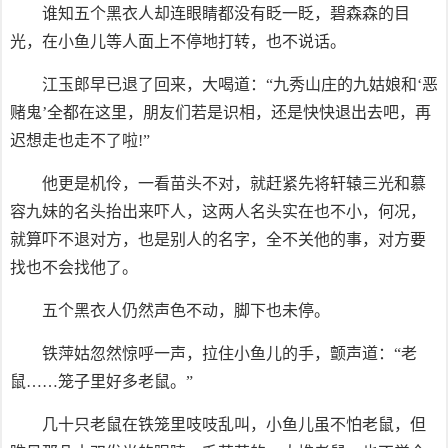
谁知五个黑衣人却连眼睛都没有眨一眨，碧森森的目
光，在小鱼儿等人面上不停地打转，也不说话。
江玉郎早已退了回来，大喝道：“九秀山庄的九姑娘和‘恶
赌鬼’全都在这里，朋友们若是识相，还是快快退出去吧，再
迟想走也走不了啦!”
他更是机伶，一看苗头不对，就赶紧先将轩辕三光和慕
容九妹的名头抬出来吓人，这两人名头实在也不小，何况，
就算吓不退对方，也是别人的名字，全不关他的事，对方要
找也不会找他了。
五个黑衣人仍然声色不动，脚下也未停。
铁萍姑忽然惊呼一声，拉住小鱼儿的手，颤声道：“老
鼠……笼子里好多老鼠。”
几十只老鼠在铁笼里吱吱乱叫，小鱼儿虽不怕老鼠，但