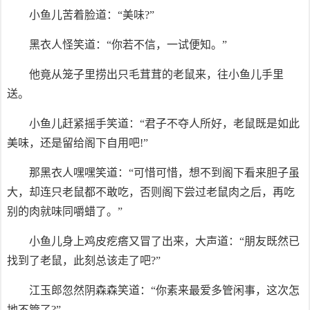
小鱼儿苦着脸道：“美味?”
黑衣人怪笑道：“你若不信，一试便知。”
他竟从笼子里捞出只毛茸茸的老鼠来，往小鱼儿手里
送。
小鱼儿赶紧摇手笑道：“君子不夺人所好，老鼠既是如此
美味，还是留给阁下自用吧!”
那黑衣人嘿嘿笑道：“可惜可惜，想不到阁下看来胆子虽
大，却连只老鼠都不敢吃，否则阁下尝过老鼠肉之后，再吃
别的肉就味同嚼蜡了。”
小鱼儿身上鸡皮疙瘩又冒了出来，大声道：“朋友既然已
找到了老鼠，此刻总该走了吧?”
江玉郎忽然阴森森笑道：“你素来最爱多管闲事，这次怎
地不管了?”