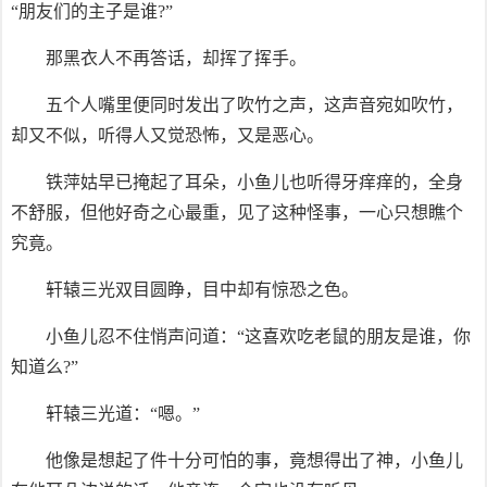
“朋友们的主子是谁?”
那黑衣人不再答话，却挥了挥手。
五个人嘴里便同时发出了吹竹之声，这声音宛如吹竹，
却又不似，听得人又觉恐怖，又是恶心。
铁萍姑早已掩起了耳朵，小鱼儿也听得牙痒痒的，全身
不舒服，但他好奇之心最重，见了这种怪事，一心只想瞧个
究竟。
轩辕三光双目圆睁，目中却有惊恐之色。
小鱼儿忍不住悄声问道：“这喜欢吃老鼠的朋友是谁，你
知道么?”
轩辕三光道：“嗯。”
他像是想起了件十分可怕的事，竟想得出了神，小鱼儿