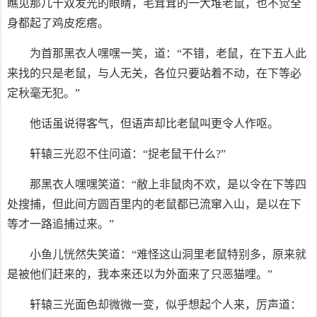
瞧见那几十双发光的眼睛，毛茸茸的一大堆老鼠，也不觉全
身都起了鸡皮疙瘩。
为首那黑衣人嘿嘿一笑，道：“不错，老鼠，在下五人此
来找的只是老鼠，与人无关，各位只要站着不动，在下等必
定秋毫无犯。”
他话虽说得客气，但语声却比老鼠叫更令人作呕。
轩辕三光忍不住问道：“捉老鼠干什么?”
那黑衣人嘿嘿笑道：“敝上非鼠肉不欢，是以令在下等四
处搜捕，但此间方圆百里内的老鼠都已流窜入山，是以在下
等才一路追捕过来。”
小鱼儿恍然失笑道：“难怪这山洞里老鼠特别多，原来就
是被他们赶来的，我本来还以为外面来了只恶猫哩。”
轩辕三光面色却微微一变，似乎想起个人来，厉声道：