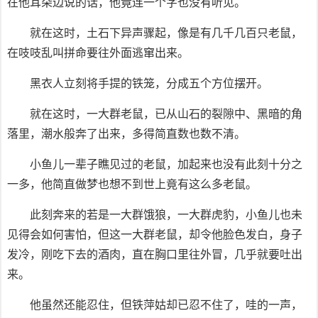
在他耳朵边说的话，他竟连一个字也没有听见。
就在这时，土石下异声骤起，像是有几千几百只老鼠，
在吱吱乱叫拼命要往外面逃窜出来。
黑衣人立刻将手提的铁笼，分成五个方位摆开。
就在这时，一大群老鼠，已从山石的裂隙中、黑暗的角
落里，潮水般奔了出来，多得简直数也数不清。
小鱼儿一辈子瞧见过的老鼠，加起来也没有此刻十分之
一多，他简直做梦也想不到世上竟有这么多老鼠。
此刻奔来的若是一大群饿狼，一大群虎豹，小鱼儿也未
见得会如何害怕，但这一大群老鼠，却令他脸色发白，身子
发冷，刚吃下去的酒肉，直在胸口里往外冒，几乎就要吐出
来。
他虽然还能忍住，但铁萍姑却已忍不住了，哇的一声，