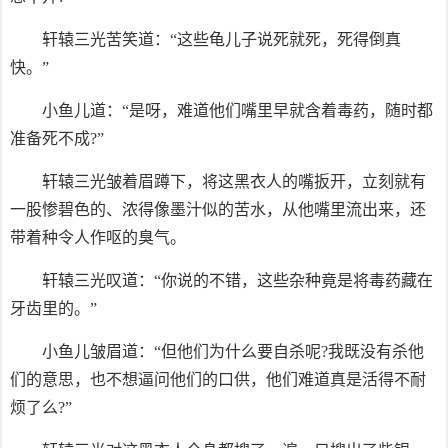
轩辕三光苦笑道：“这些龟儿子说死就死，死得倒真
快。”
小鱼儿道：“是呀，难道他们嘴里早就含着毒药，随时都
准备死不成?”
轩辕三光皱着眉蹲下，将这黑衣人的嘴扳开，立刻就有
一股惨碧色的、浓得像墨汁似的苦水，从他嘴里流出来，还
带着种令人作呕的臭气。
轩辕三光叹道：“你说的不错，这些杂种竟是将毒药藏在
牙齿里的。”
小鱼儿皱眉道：“但他们为什么要自杀呢?我既没有杀他
们的意思，也不想逼问他们的口供，他们难道真是活得不耐
烦了么?”