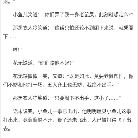
退。”
小鱼儿笑道：“你们弄了我一身老鼠屎，此刻就想走么?”
那黑衣人冷笑道：“这话只怕还轮不到阁下来说，就凭阁
下……
哼!”
花无缺道：“你们瞧他不起?”
花无缺微微一笑，又道：“既是如此，莫要老鼠帮忙，你
们不妨和他打一场，五人齐上也无妨，我绝不出手。”
那黑衣人狞笑道：“只要阁下不出手，这小子……”
话未说完，小鱼儿一拳已击出，他明明瞧见小鱼儿这拳
打出来，竟偏偏躲不开，鞭子还未飞出，人已被打得飞了出
去。