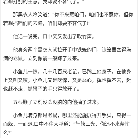
若想打别的主意，我却要不客气了。”
那黑衣人冷笑道：“你不来惹咱们，咱们也不惹你，但你
若想挡咱们的去路，咱们却要不客气了!”
他话一说完，口中突又发出了吹竹声。
他身旁两个黑衣人就拉开手中铁笼的门，铁笼里塞得满
满的老鼠，立刻像箭一般蹿了过来。
小鱼儿一惊，几十几百只老鼠，已蹿上他身子，在他身
上又叫又咬。小鱼儿又是吃惊，又是恶心，挥也挥不去，赶
也赶不走，抓鞭子的手只得放开了。
五根鞭子立刻没头没脑的向他抽了过来。
小鱼儿满身都是老鼠，哪里还能施展得开手脚，只得一
面躲，一面退.口中不住大呼道：“轩辕三光，你还不来帮忙
么?”