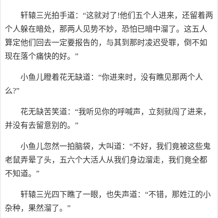
轩辕三光拍手道：“这就对了!他们五个人进来，还留着两
个人躲在暗处，那两人见势不妙，恐怕已暗中溜了。这五人
算定他们回去一定要报告的，与其到那时凌迟受罪，倒不如
现在落个痛快的好。”
小鱼儿瞪着花无缺道：“你进来时，没有瞧见那两个人
么?”
花无缺苦笑道：“我听见你的呼喊声，立刻就闯了进来，
并没有去留意别的。”
小鱼儿忽然一拍脑袋，大叫道：“不好，我们竟被这些鬼
老鼠弄晕了头，五六个大活人从我们身边溜走，我们竟全都
不知道。”
轩辕三光四下瞧了一眼，也失声道：“不错，那姓江的小
杂种，果然溜了。”