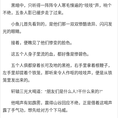
黑暗中，只听得一阵阵令人寒毛悚遍的“吱吱”声，响个
不绝，五条人影已缓步走了过来。
小鱼儿首先看到的，是他们那一双双惨酷诡异、闪闪发
光的眼睛。
接着，便瞧见了他们惨变的脸色。
这五个人身子里流的血，都好像是惨碧色。
五个人俱都穿着长可及地的黑袍，右手里拿着根鞭子，
左手里却提着个铁笼，那听来令人作呕的吱吱声，便是从铁
笼里发出来的。
轩辕三光大喝道：“朋友们是什么人?干什么来的?”
他喝声有如霹雳，震得山谷回应不绝，正是借着这喝声
露了手气功，想先给对方个下马威。