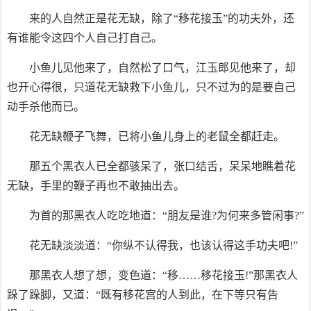
来的人自然正是花无缺，除了“移花接玉”的功夫外，还
有谁能令这四个人自己打自己。
小鱼儿见他来了，自然松了口气，江玉郎见他来了，却
也开心得很，只道花无缺救下小鱼儿，只不过为的是要自己
动手杀他而已。
花无缺鞭子飞舞，已将小鱼儿身上的老鼠全都赶走。
那五个黑衣人已全都骇呆了，张口结舌，呆呆地瞧着花
无缺，手里的鞭子再也不敢抽出去。
为首的那黑衣人吃吃地道：“朋友是谁?为何来多管闲事?”
花无缺淡淡道：“你纵不认得我，也该认得这手功夫吧!”
那黑衣人想了想，变色道：“移……移花接玉!”那黑衣人
跺了跺脚，又道：“既有移花宫的人到此，在下等只有告