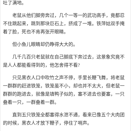
吐了满地。
老鼠从他们脚旁奔过，几个一等一的武功高手，竟都忍
不住跳起来，跳到那块巨石上，挤成了一堆。铁萍姑双手掩
着了脸，死也不肯再张开眼睛。
但小鱼儿眼睛却仍睁得大大的。
几千几百只老鼠就在自己脚底下奔过去，这景象究竟不
是人人都能看得到的，他怎舍得不看?
只见黑衣人口中吹竹之声不停，手里长鞭飞舞，将老鼠
一群群的赶进铁笼，铁笼虽不小，却也并不太大，但老鼠一
群群的跑进去，就像是填鸭子似的，塞不进去也要塞，一只
叠着一只，一群叠着一群。
直到五只铁笼全都塞得水泄不通，看来已像五个大肉团
的时候，黑衣人才放下鞭子，停住了哨声。