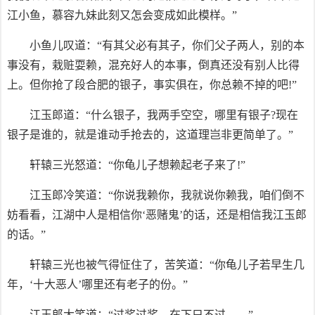
江小鱼，慕容九妹此刻又怎会变成如此模样。”
小鱼儿叹道：“有其父必有其子，你们父子两人，别的本
事没有，栽赃耍赖，混充好人的本事，倒真还没有别人比得
上。但你抢了段合肥的银子，事实俱在，你总赖不掉的吧!”
江玉郎道：“什么银子，我两手空空，哪里有银子?现在
银子是谁的，就是谁动手抢去的，这道理岂非更简单了。”
轩辕三光怒道：“你龟儿子想赖起老子来了!”
江玉郎冷笑道：“你说我赖你，我就说你赖我，咱们倒不
妨看看，江湖中人是相信你‘恶赌鬼’的话，还是相信我江玉郎
的话。”
轩辕三光也被气得怔住了，苦笑道：“你龟儿子若早生几
年，‘十大恶人’哪里还有老子的份。”
江玉郎大笑道：“过奖过奖，在下只不过……”