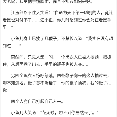
大老鼠，却令他手慌脚忙，简直不知该如何是好。
江玉郎忍不住大笑道：“自命为天下第一聪明的人，竟连
老鼠也对付不了……江小鱼，你几时想到过你会死在老鼠手
里。”
小鱼儿身上已挨了几鞭子，不禁长叹道：“我实在没有想
到过……”
突然间，只见人影一闪，一个黑衣人已被人挟颈一把抓
住，从后面抛了出去，手里的鞭子也被人夺走。
另四个黑衣人惊呼怒吼，四条鞭子向来的这人抽过去，
却不知怎地，鞭子竟不听话了，你的鞭子抽我，我的鞭子抽
你。
四个人竟自己打起自己人来。
小鱼儿大笑道：“花无缺，想不到你居然来了。”