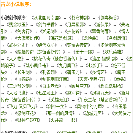
古龙小说顺序：
小说创作顺序
：《
从北国到南国
》→《
苍穹神剑
》→《
剑毒梅香
》
→《
残金缺玉
》→《
剑气书香
》→《
月异星邪
》→《
游侠录
》→《
失魂
引
》→《
剑客行
》→《
湘妃剑
》→《
护花铃
》→《
飘香剑雨
》→《
情人
箭
》→《
大旗英雄传
》→《
浣花洗剑录
》→《
龙吟曲
》→《
名剑风流
》
→《
武林外史
》→《
绝代双骄
》→《
楚留香传奇
》→《
多情剑客无情
剑
》→《
蝙蝠传奇（楚留香新传）
》→《
萧十一郎
》→《
欢乐英雄
》
→《
大人物
》→《
桃花传奇（楚留香新传）
》→《
流星·蝴蝶·剑
》→《
边
城浪子
》→《
陆小凤传奇
》→《
九月鹰飞
》→《
七杀手
》→《
绝不低
头
》→《
长生剑
》→《
孔雀翎
》→《
碧玉刀
》→《
多情环
》→《
霸王
枪
》→《
血鹦鹉
》→《
剑花烟雨江南
》→《
天涯·明月·刀
》→《
拳头
》
→《
三少爷的剑
》→《
白玉老虎
》→《
圆月弯刀
》→《
碧血洗银枪
》
→《
大地飞鹰
》→《
七星龙王
》→《
离别钩
》→《
凤舞九天
》→《
新月
传奇（楚留香新传）
》→《
英雄无泪
》→《
午夜兰花（楚留香新传）
》
→《
飞刀·又见飞刀
》→《
剑神一笑
》→《
风铃中的刀声
》→《
白玉雕
龙
》→《
怒剑狂花
》 →《
那一剑的风情
》→《
边城刀声
》→《
大武侠时
代
》→《
财神与短刀
》→《
火并萧十一郎
》