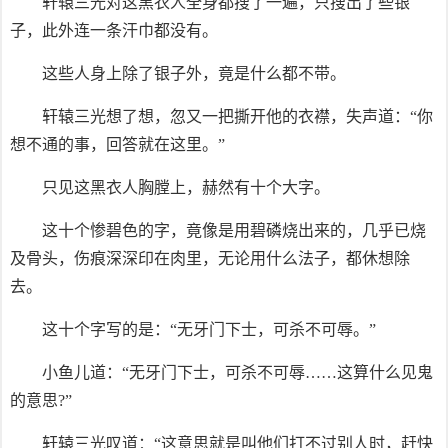
轩辕三光对这黑衣人全身都搜了一遍，只搜出了些银
子，此外连一条汗巾都没有。
这些人身上除了银子外，竟是什么都不带。
轩辕三光想了想，忽又一把撕开他的衣襟，失声道：“你
想不通的事，回答就在这里。”
只见这黑衣人胸膛上，赫然有十个大字。
这十个惨碧色的字，竟像是用碧磷烧出来的，几乎已烧
及骨头，伤痕深深印在肉里，无论用什么法子，都休想除
去。
这十个字写的是：“无牙门下士，可杀不可辱。”
小鱼儿道：“无牙门下士，可杀不可辱……这算什么见鬼
的意思?”
轩辕三光叹道：“这意思就是叫他们打不过别人时，赶快