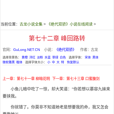
当前位置：
古龙小说全集
>
《绝代双骄》小说在线阅读
>
第七十二章 峰回路转
官网：
GuLong.NET.CN
小说：
《绝代双骄》
作者：古龙
选择背景色：
黄橙
洋红
淡粉
水蓝
草绿
白色
选择字体：
宋体
黑体
微软雅黑
楷体
选择字体大小：
小
中
大
特
恢复默认
上一章：第七十一章 柳暗花明
下一章：第七十三章 口蜜腹剑
小鱼儿暗中吃了一惊，却大笑道：“你若想以慕容九妹来
要挟我。
你就错了。你莫非不知道她老是想要我的命，我又怎会