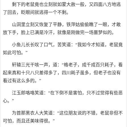
剩下的老鼠竟也立刻就如蒙大赦一般，又四面八方地逃
了回去，眨眼间就逃得一个不剩。
山洞里立刻又恢复了平静，铁萍姑偷偷瞧了一眼，才敢
放下手，脸上已满是冷汗，就像是刚做完一场噩梦似的。
小鱼儿长长叹了口气，苦笑道：“我如今才知道，老鼠竟
如此可怕。”
轩辕三光干咳一声，道：“格老子，成千成百只耗子，看
起来真和十只八只差得多了，四川耗子虽多，但老子也没有
看过有这么多的。”
江玉郎咯咯笑道：“在下倒不是害怕，只不过觉得有些恶
心。”
为首那黑衣人大笑道：“这位朋友说的不错，老鼠非但不
可怕，而且还美味得很。”