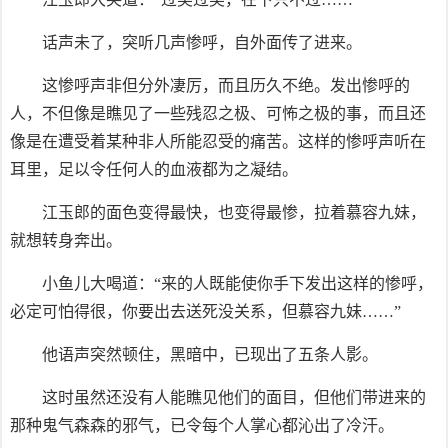
话声未了，突听几声惨呼，自外面传了进来。
这惨呼声非但分外凄厉，而且历久不绝。发出惨呼的
人，不但像是瞧见了一些残忍之极、可怖之极的事，而且还
像是在遭受着某种非人所能忍受的痛苦。这样的惨呼声听在
耳里，足以令任何人的血液都为之凝结。
江玉郎的面色变得最快，也变得最惨，拉着慕容九妹，
就想转身奔出。
小鱼儿大喝道：“来的人既能使你手下发出这样的惨呼，
必定可怕得很，你要出去送死没关系，但慕容九妹……”
他语声突然顿住，黑暗中，已现出了五条人影。
这时虽然还没有人能瞧见他们的面目，但他们带进来的
那种鬼气森森的邪气，已令每个人掌心都沁出了冷汗。