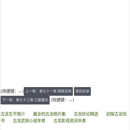
(快捷键：←)
上一章：第七十一章 柳暗花明
章回目录
(快捷键：→)
下一章：第七十三章 口蜜腹剑
古龙生平简介
最全的古龙照片集
古龙妙论精选
初探古龙伪
书
古龙武侠小说年表
古龙影视资讯年表