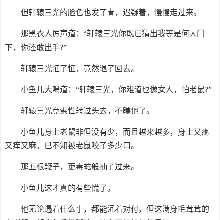
但轩辕三光的脸色也发了青，迟疑着，慢慢走过来。
那黑衣人厉声道：“轩辕三光你既已猜出我等是何人门
下，你还敢出手?”
轩辕三光怔了怔，竟然退了回去。
小鱼儿大喝道：“轩辕三光，你难道也像女人，怕老鼠?”
轩辕三光竟索性转过头去，不瞧他了。
小鱼儿身上老鼠非但没有少，而且越来越多，身上又疼
又痒又麻，已不知被老鼠咬了多少口。
那五根鞭子，更毒蛇般抽了过来。
小鱼儿这才真的有些慌了。
他无论遇着什么事，都能沉着对付，但这满身毛茸茸的