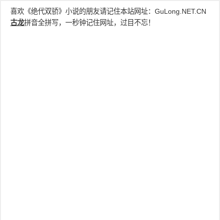
喜欢《绝代双骄》小说的朋友请记住本站网址：
GuLong.NET.CN
古龙
拼音全拼写，一秒钟记住网址，过目不忘！