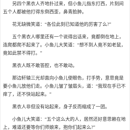
另四个黑衣人齐地扑过来，但小鱼儿指东打西，片刻间
五个人都被他打得东倒西歪，鼻青脸肿。
花无缺微笑道：“各位此刻已知道他的厉害了么?”
五个黑衣人哪里还有一个说得出话来，竟都倒在地上，
连爬都爬不起来了。小鱼儿大笑道：“想不到人竟不如老鼠，
竟如此禁不得打。”
黑衣人既不敢答腔，也不敢动。
那边轩辕三光却直向小鱼儿使眼色，打手势，意思竟是
要小鱼儿放他们走。小鱼儿皱了皱眉头，道：“我现在手已不
痒了，还不快站起来。”
黑衣人非但没有站起来，身子反而缩成了一团。
小鱼儿大笑道：“五个这么大的人，居然还好意思赖在地
上，难道还要等你们师娘来，抱你们起来么?”