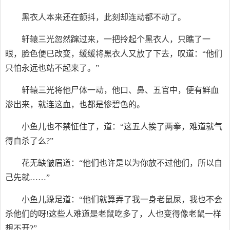
黑衣人本来还在颤抖，此刻却连动都不动了。
轩辕三光忽然蹿过来，一把拎起个黑衣人，只瞧了一
眼，脸色便已改变，缓缓将黑衣人又放了下去，叹道：“他们
只怕永远也站不起来了。”
轩辕三光将他尸体一动，他口、鼻、五官中，便有鲜血
渗出来，就连这血，也都是惨碧色的。
小鱼儿也不禁怔住了，道：“这五人挨了两拳，难道就气
得自杀了么?”
花无缺皱眉道：“他们也许是以为你放不过他们，所以自
己先就……”
小鱼儿跺足道：“他们就算弄了我一身老鼠屎，我也不会
杀他们的呀!这些人难道是老鼠吃多了，人也变得像老鼠一样
想不开?”