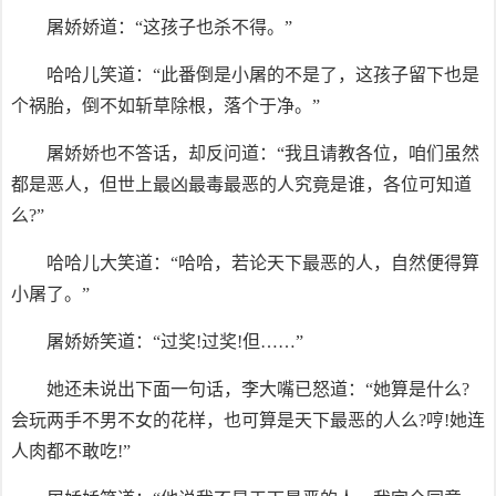
屠娇娇道：“这孩子也杀不得。”
哈哈儿笑道：“此番倒是小屠的不是了，这孩子留下也是
个祸胎，倒不如斩草除根，落个于净。”
屠娇娇也不答话，却反问道：“我且请教各位，咱们虽然
都是恶人，但世上最凶最毒最恶的人究竟是谁，各位可知道
么?”
哈哈儿大笑道：“哈哈，若论天下最恶的人，自然便得算
小屠了。”
屠娇娇笑道：“过奖!过奖!但……”
她还未说出下面一句话，李大嘴已怒道：“她算是什么?
会玩两手不男不女的花样，也可算是天下最恶的人么?哼!她连
人肉都不敢吃!”