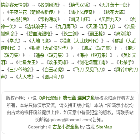
情剑客无情剑
》→《
名剑风流
》→《
绝代双骄
》→《
火并萧十一郎
》
→《
午夜兰花（楚留香新传）
》→《
陆小凤传奇
》→《
绣花大盗
》
→《
决战前后
》→《
银钩赌坊
》→《
幽灵山庄
》→《
凤舞九天
》→《
剑
神一笑
》→《
边城浪子
》→《
九月鹰飞
》→《
天涯·明月·刀
》→《
流星·
蝴蝶·剑
》→《
碧血洗银枪
》→《
长生剑
》→《
霸王枪
》→《
离别钩
》
→《
拳头
》→《
大地飞鹰
》→《
猎鹰（大武侠时代）
》→《
群狐（大武
侠时代）
》→《
银雕（大武侠时代）
》→《
赌局（短刀集）
》→《
狼牙
（短刀集）
》→《
追杀（短刀集）
》→《
海神（短刀集）
》→《
英雄无
泪
》→《
七星龙王
》→《
欢乐英雄
》→《
剑花烟雨江南
》→《
七杀手
》
→《
三少爷的剑
》→《
白玉老虎
》→《
飞刀·又见飞刀
》→《
风铃中的刀
声
》→《
大人物
》→《
圆月弯刀
》
版权声明：小说
《绝代双骄》
第七章 漏网之鱼
版权永归原作者古龙
所有，本站只做演示交流，请支持正版小说！本站上所演示小说均
由古龙的铁杆粉丝提供上传，如无意中有侵犯您的版权，请联系站
长邮箱(gulong@foxmail.com)告知。
Copyright ©
古龙小说全集
by 古龙
SiteMap