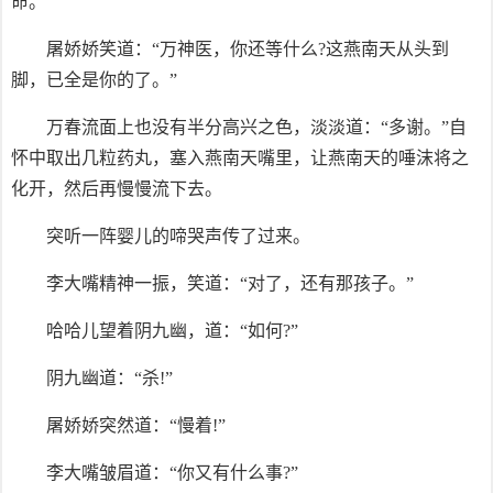
命。”
屠娇娇笑道：“万神医，你还等什么?这燕南天从头到
脚，已全是你的了。”
万春流面上也没有半分高兴之色，淡淡道：“多谢。”自
怀中取出几粒药丸，塞入燕南天嘴里，让燕南天的唾沫将之
化开，然后再慢慢流下去。
突听一阵婴儿的啼哭声传了过来。
李大嘴精神一振，笑道：“对了，还有那孩子。”
哈哈儿望着阴九幽，道：“如何?”
阴九幽道：“杀!”
屠娇娇突然道：“慢着!”
李大嘴皱眉道：“你又有什么事?”