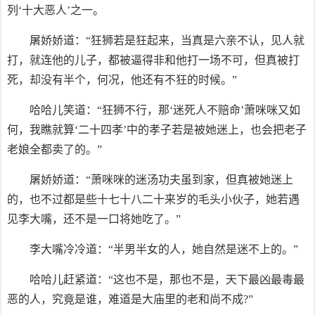
列‘十大恶人’之一。
屠娇娇道：“狂狮若是狂起来，当真是六亲不认，见人就
打，就连他的儿子，都被逼得非和他打一场不可，但真被打
死，却没有半个，何况，他还有不狂的时候。”
哈哈儿笑道：“狂狮不行，那‘迷死人不赔命’萧咪咪又如
何，我瞧就算‘二十四孝’中的孝子若是被她迷上，也会把老子
老娘全都卖了的。”
屠娇娇道：“萧咪咪的迷汤功夫虽到家，但真被她迷上
的，也不过都是些十七十八二十来岁的毛头小伙子，她若遇
见李大嘴，还不是一口将她吃了。”
李大嘴冷冷道：“半男半女的人，她自然是迷不上的。”
哈哈儿赶紧道：“这也不是，那也不是，天下最凶最毒最
恶的人，究竟是谁，难道是大庙里的老和尚不成?”