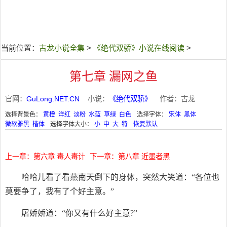
当前位置：
古龙小说全集
>
《绝代双骄》小说在线阅读
>
第七章 漏网之鱼
官网：
GuLong.NET.CN
小说：
《绝代双骄》
作者：古龙
选择背景色：
黄橙
洋红
淡粉
水蓝
草绿
白色
选择字体：
宋体
黑体
微软雅黑
楷体
选择字体大小：
小
中
大
特
恢复默认
上一章：第六章 毒人毒计
下一章：第八章 近墨者黑
哈哈儿看了看燕南天倒下的身体，突然大笑道：“各位也
莫要争了，我有了个好主意。”
屠娇娇道：“你又有什么好主意?”