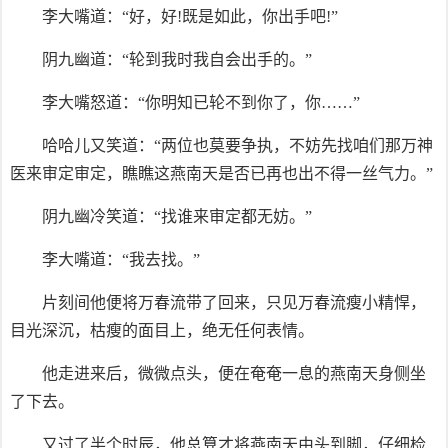
李大嘴道：“好，好!既是如此，你出手吧!”
阴九幽道：“轮到我时我自会出手的。”
李大嘴怒道：“你明知已轮不到你了，你……”
哈哈儿又笑道：“两位也莫要争执，不妨先找咱们那万神
医来审定审定，瞧瞧这燕南天是否已再也出不得一丝气力。”
阴九幽冷笑道：“找谁来审定都无妨。”
李大嘴道：“我去找。”
片刻间他便将万春流带了回来，只见万春流瘦小精悍，
目光深沉，枯瘦的面目上，绝无任何表情。
他走进来后，微微点头，便在奄奄一息的燕南天身侧坐
了下去。
又过了半个时辰，他总算才将燕南天由头到脚，仔细检