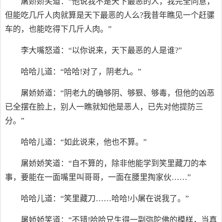
屠娇娇笑道：“他说我不是天下最恶的人，我完全同意，
但能吃几斤人肉就算是天下最恶的人么?我昔年瞧见一个赶骡
车的，也能吃得下几斤人肉。”
李大嘴怒道：“以你说来，天下最恶的人是谁?”
哈哈儿道：“哈哈!对了，阴老九。”
屠娇娇道：“阴老九的确够阴、够狠、够毒，但他的凶恶
已全摆在脸上，别人一瞧就知他是恶人，已先对他提防三
分。”
哈哈儿道：“如此说来，他也不算。”
屠娇娇笑道：“自不算的，除非他能学到笑里藏刀的本
事，要能在一面嘴里叫哥哥，一面在腰里掏家伙……”
哈哈儿道：“笑里藏刀……哈哈!小屠在说我了。”
屠娇娇笑道：“不错!哈哈兄生得一副弥陀佛的模样，当真