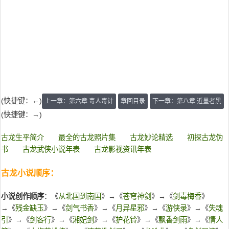
(快捷键：←)
上一章：第六章 毒人毒计
章回目录
下一章：第八章 近墨者黑
(快捷键：→)
古龙生平简介
最全的古龙照片集
古龙妙论精选
初探古龙伪
书
古龙武侠小说年表
古龙影视资讯年表
古龙小说顺序：
小说创作顺序
：《
从北国到南国
》→《
苍穹神剑
》→《
剑毒梅香
》
→《
残金缺玉
》→《
剑气书香
》→《
月异星邪
》→《
游侠录
》→《
失魂
引
》→《
剑客行
》→《
湘妃剑
》→《
护花铃
》→《
飘香剑雨
》→《
情人