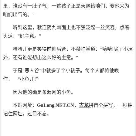
里，谁没有一肚子气，一这孩子正是天赐给咱们，要他来为
咱们出气的。”
听到这里，就连阴九幽面上也不禁泛起一丝笑容，点着
头道：“好主意。”
哈哈儿更是笑得前仰后合，不禁拍掌道：“哈哈!除了小屠
外，还有谁能想出这么好的主意。”
于是“恶人谷”中就多了个小孩子。每个人都将他唤
作： “小鱼儿!”
因为他的确是条漏网的小鱼。
本站网址：
GuLong.NET.CN
，
古龙
拼音全拼写，一秒钟
记住网址，过目不忘。