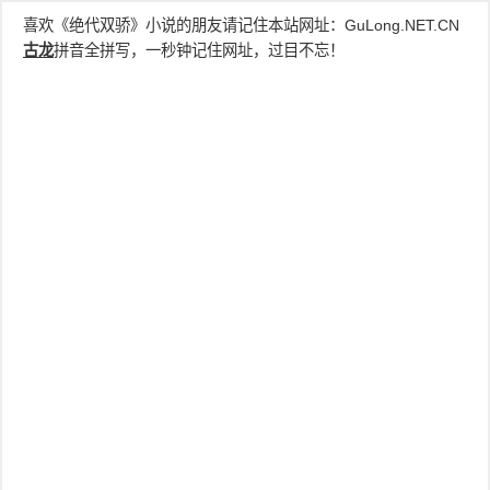
喜欢《绝代双骄》小说的朋友请记住本站网址：
GuLong.NET.CN
古龙
拼音全拼写，一秒钟记住网址，过目不忘！