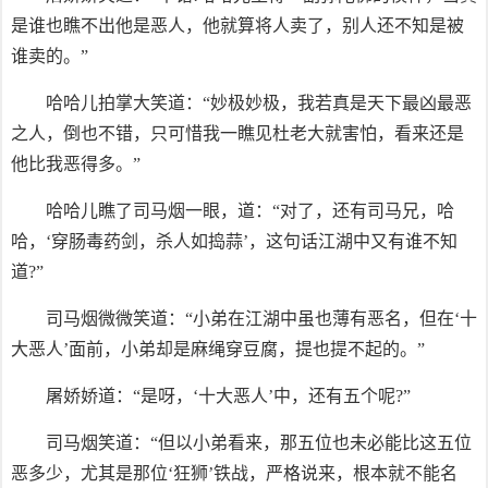
是谁也瞧不出他是恶人，他就算将人卖了，别人还不知是被
谁卖的。”
哈哈儿拍掌大笑道：“妙极妙极，我若真是天下最凶最恶
之人，倒也不错，只可惜我一瞧见杜老大就害怕，看来还是
他比我恶得多。”
哈哈儿瞧了司马烟一眼，道：“对了，还有司马兄，哈
哈，‘穿肠毒药剑，杀人如捣蒜’，这句话江湖中又有谁不知
道?”
司马烟微微笑道：“小弟在江湖中虽也薄有恶名，但在‘十
大恶人’面前，小弟却是麻绳穿豆腐，提也提不起的。”
屠娇娇道：“是呀，‘十大恶人’中，还有五个呢?”
司马烟笑道：“但以小弟看来，那五位也未必能比这五位
恶多少，尤其是那位‘狂狮’铁战，严格说来，根本就不能名