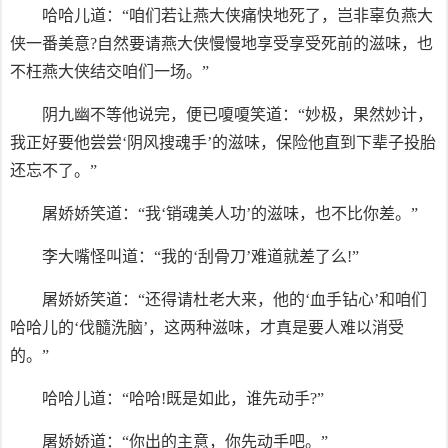
哈哈儿道：“咱们若让燕大侠痛快地死了，岂非辜负燕大
侠一番美意?自然要请燕大侠慢慢地享受享受死前的滋味，也
不枉燕大侠结交咱们一场。”
阴九幽不等他说完，便已嗄嗄笑道：“妙极，果然妙计，
我正好要他尝尝‘阴风搜魂手’的滋味，保险他直到下辈子投胎
还忘不了。”
屠娇娇笑道：“我‘销魂美人功’的滋味，也不比你差。”
李大嘴怪叫道：“我的‘刮骨刀’难道就差了么!”
屠娇娇笑道：“还得请杜老大来，他的‘血手钻心’和咱们
哈哈儿的‘伐髓洗脑’，这两种滋味，才真是要人难以消受
的。”
哈哈儿道：“哈哈!既是如此，谁先动手?”
屠娇娇道：“你出的主意，你先动手吧。”