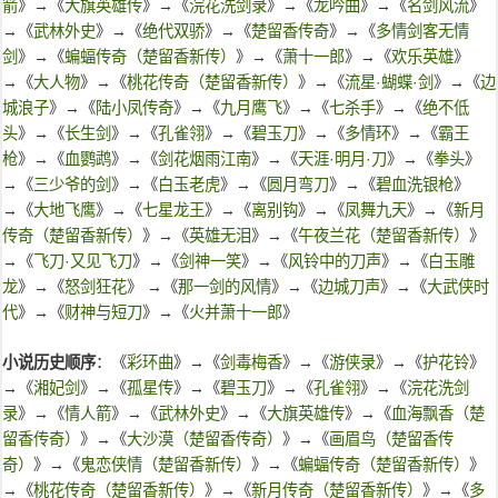
箭
》→《
大旗英雄传
》→《
浣花洗剑录
》→《
龙吟曲
》→《
名剑风流
》
→《
武林外史
》→《
绝代双骄
》→《
楚留香传奇
》→《
多情剑客无情
剑
》→《
蝙蝠传奇（楚留香新传）
》→《
萧十一郎
》→《
欢乐英雄
》
→《
大人物
》→《
桃花传奇（楚留香新传）
》→《
流星·蝴蝶·剑
》→《
边
城浪子
》→《
陆小凤传奇
》→《
九月鹰飞
》→《
七杀手
》→《
绝不低
头
》→《
长生剑
》→《
孔雀翎
》→《
碧玉刀
》→《
多情环
》→《
霸王
枪
》→《
血鹦鹉
》→《
剑花烟雨江南
》→《
天涯·明月·刀
》→《
拳头
》
→《
三少爷的剑
》→《
白玉老虎
》→《
圆月弯刀
》→《
碧血洗银枪
》
→《
大地飞鹰
》→《
七星龙王
》→《
离别钩
》→《
凤舞九天
》→《
新月
传奇（楚留香新传）
》→《
英雄无泪
》→《
午夜兰花（楚留香新传）
》
→《
飞刀·又见飞刀
》→《
剑神一笑
》→《
风铃中的刀声
》→《
白玉雕
龙
》→《
怒剑狂花
》 →《
那一剑的风情
》→《
边城刀声
》→《
大武侠时
代
》→《
财神与短刀
》→《
火并萧十一郎
》
小说历史顺序
：《
彩环曲
》→《
剑毒梅香
》→《
游侠录
》→《
护花铃
》
→《
湘妃剑
》→《
孤星传
》→《
碧玉刀
》→《
孔雀翎
》→《
浣花洗剑
录
》→《
情人箭
》→《
武林外史
》→《
大旗英雄传
》→《
血海飘香（楚
留香传奇）
》→《
大沙漠（楚留香传奇）
》→《
画眉鸟（楚留香传
奇）
》→《
鬼恋侠情（楚留香新传）
》→《
蝙蝠传奇（楚留香新传）
》
→《
桃花传奇（楚留香新传）
》→《
新月传奇（楚留香新传）
》→《
多