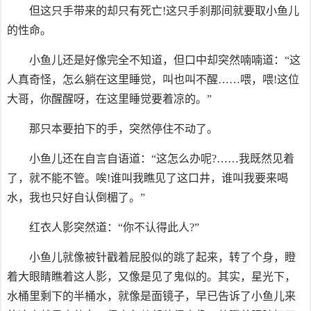
但这只手带来的却只有死亡!这只手刹那间就要取小鱼儿
的性命。
小鱼儿还是好像完全不知道，但口中却突然喃喃道：“这
人真奇怪，怎么躺在这里睡觉，叫也叫不醒……喂，喂!这位
大哥，你醒醒呀，在这里睡觉要着凉的。”
那只本要拍下的手，突然停住不动了。
小鱼儿还在自言自语道：“这怎么办呢?……我既然见着
了，就不能不管。唉!谁叫我瞧见了这口井，谁叫我要来喝
水，我也只好自认倒楣了。”
红衣人影突然道：“你不认得此人?”
小鱼儿就像被针戳着屁股似的跳了起来，转了个身，瞪
着大眼睛瞧着这人影，又像是见了鬼似的。其实，星光下，
水桶里剩下的半桶水，就像是面镜子，早已告诉了小鱼儿来