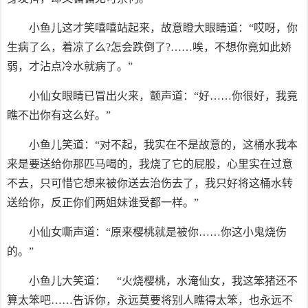
小鱼儿这才笑嘻嘻站起来，故意瞪大眼睛道：“哎呀，你
生病了么，着凉了么?怎会跌倒了?……唉，不想你竟如此娇
弱，才沾点冷水就病了。”
小仙女眼睛已冒出火来，颤声道：“好……你很好，我竟
瞧不出你有这么好。”
小鱼儿笑道：“对不起，我实在不是故意的，这桶水我本
来是要送给你那匹马喝的，我烧了它的屁股，心里实在过意
不去，只可惜它想来被你送去治伤去了，我只好将这桶水转
送给你，反正你们两姐妹谁受都一样。”
小仙女嘶声道：“原来樱桃就是被你……你这小鬼烧伤
的。”
小鱼儿大笑道： “火烧樱桃，水淹仙女，我这笨猪还不
算太笨吧……告诉你，永远莫要将别人瞧得太笨，也永远不