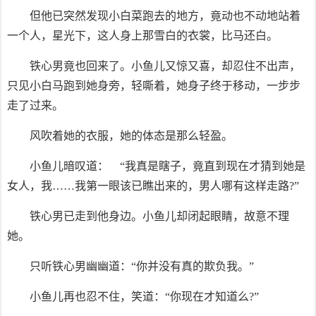
但他已突然发现小白菜跑去的地方，竟动也不动地站着
一个人，星光下，这人身上那雪白的衣裳，比马还白。
铁心男竟也回来了。小鱼儿又惊又喜，却忍住不出声，
只见小白马跑到她身旁，轻嘶着，她身子终于移动，一步步
走了过来。
风吹着她的衣服，她的体态是那么轻盈。
小鱼儿暗叹道： “我真是瞎子，竟直到现在才猜到她是
女人，我……我第一眼该已瞧出来的，男人哪有这样走路?”
铁心男已走到他身边。小鱼儿却闭起眼睛，故意不理
她。
只听铁心男幽幽道：“你并没有真的欺负我。”
小鱼儿再也忍不住，笑道：“你现在才知道么?”