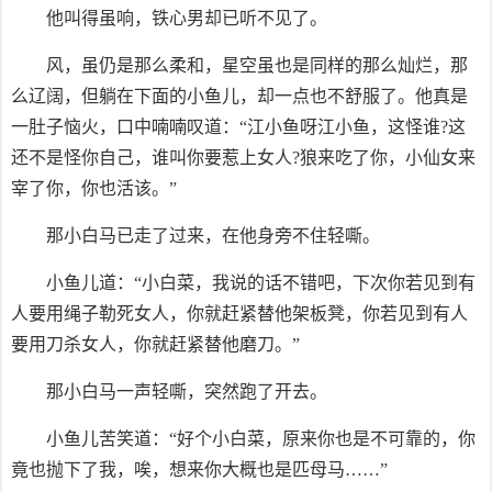
他叫得虽响，铁心男却已听不见了。
风，虽仍是那么柔和，星空虽也是同样的那么灿烂，那
么辽阔，但躺在下面的小鱼儿，却一点也不舒服了。他真是
一肚子恼火，口中喃喃叹道：“江小鱼呀江小鱼，这怪谁?这
还不是怪你自己，谁叫你要惹上女人?狼来吃了你，小仙女来
宰了你，你也活该。”
那小白马已走了过来，在他身旁不住轻嘶。
小鱼儿道：“小白菜，我说的话不错吧，下次你若见到有
人要用绳子勒死女人，你就赶紧替他架板凳，你若见到有人
要用刀杀女人，你就赶紧替他磨刀。”
那小白马一声轻嘶，突然跑了开去。
小鱼儿苦笑道：“好个小白菜，原来你也是不可靠的，你
竟也抛下了我，唉，想来你大概也是匹母马……”