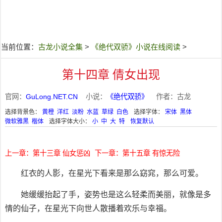
当前位置：
古龙小说全集
>
《绝代双骄》小说在线阅读
>
第十四章 倩女出现
官网：
GuLong.NET.CN
小说：
《绝代双骄》
作者：古龙
选择背景色：
黄橙
洋红
淡粉
水蓝
草绿
白色
选择字体：
宋体
黑体
微软雅黑
楷体
选择字体大小：
小
中
大
特
恢复默认
上一章：第十三章 仙女惩凶
下一章：第十五章 有惊无险
红衣的人影，在星光下看来是那么窈窕，那么可爱。
她缓缓抬起了手，姿势也是这么轻柔而美丽，就像是多
情的仙子，在星光下向世人散播着欢乐与幸福。