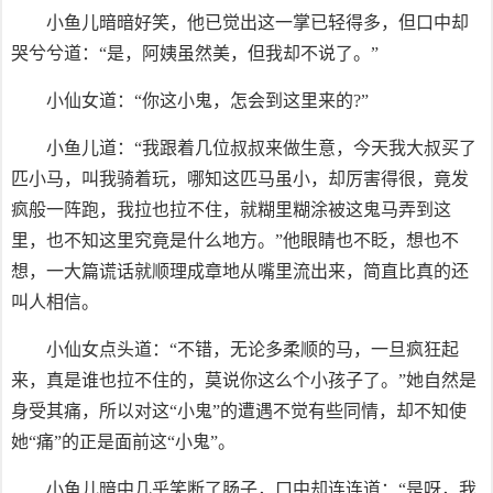
小鱼儿暗暗好笑，他已觉出这一掌已轻得多，但口中却
哭兮兮道：“是，阿姨虽然美，但我却不说了。”
小仙女道：“你这小鬼，怎会到这里来的?”
小鱼儿道：“我跟着几位叔叔来做生意，今天我大叔买了
匹小马，叫我骑着玩，哪知这匹马虽小，却厉害得很，竟发
疯般一阵跑，我拉也拉不住，就糊里糊涂被这鬼马弄到这
里，也不知这里究竟是什么地方。”他眼睛也不眨，想也不
想，一大篇谎话就顺理成章地从嘴里流出来，简直比真的还
叫人相信。
小仙女点头道：“不错，无论多柔顺的马，一旦疯狂起
来，真是谁也拉不住的，莫说你这么个小孩子了。”她自然是
身受其痛，所以对这“小鬼”的遭遇不觉有些同情，却不知使
她“痛”的正是面前这“小鬼”。
小鱼儿暗中几乎笑断了肠子，口中却连连道：“是呀，我