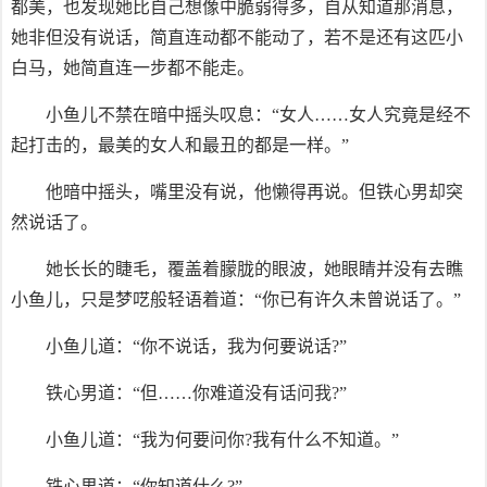
都美，也发现她比自己想像中脆弱得多，自从知道那消息，
她非但没有说话，简直连动都不能动了，若不是还有这匹小
白马，她简直连一步都不能走。
小鱼儿不禁在暗中摇头叹息：“女人……女人究竟是经不
起打击的，最美的女人和最丑的都是一样。”
他暗中摇头，嘴里没有说，他懒得再说。但铁心男却突
然说话了。
她长长的睫毛，覆盖着朦胧的眼波，她眼睛并没有去瞧
小鱼儿，只是梦呓般轻语着道：“你已有许久未曾说话了。”
小鱼儿道：“你不说话，我为何要说话?”
铁心男道：“但……你难道没有话问我?”
小鱼儿道：“我为何要问你?我有什么不知道。”
铁心男道：“你知道什么?”