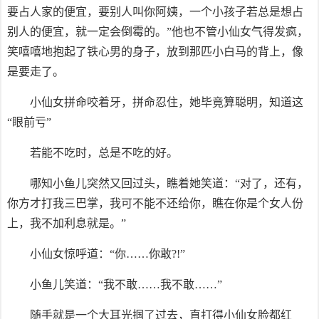
要占人家的便宜，要别人叫你阿姨，一个小孩子若总是想占
别人的便宜，就一定会倒霉的。”他也不管小仙女气得发疯，
笑嘻嘻地抱起了铁心男的身子，放到那匹小白马的背上，像
是要走了。
小仙女拼命咬着牙，拼命忍住，她毕竟算聪明，知道这
“眼前亏”
若能不吃时，总是不吃的好。
哪知小鱼儿突然又回过头，瞧着她笑道：“对了，还有，
你方才打我三巴掌，我可不能不还给你，瞧在你是个女人份
上，我不加利息就是。”
小仙女惊呼道：“你……你敢?!”
小鱼儿笑道：“我不敢……我不敢……”
随手就是一个大耳光掴了过去，直打得小仙女脸都红