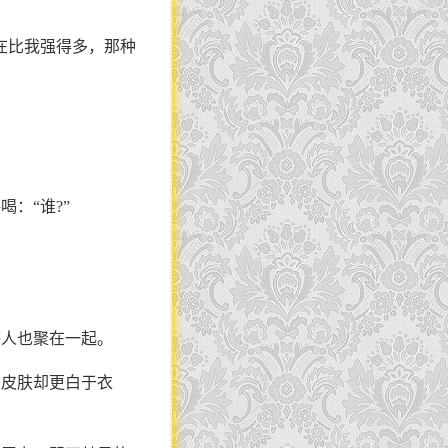
在比我强得多，那种
：“谁?”
等人也聚在一起。
那皮肤却更白于衣