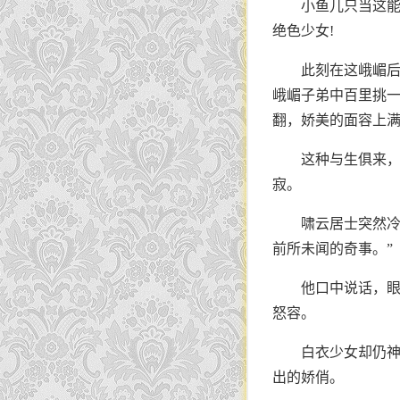
小鱼儿只当这
绝色少女!
此刻在这峨嵋
峨嵋子弟中百里挑
翻，娇美的面容上
这种与生俱来
寂。
啸云居士突然冷
前所未闻的奇事。”
他口中说话，
怒容。
白衣少女却仍
出的娇俏。