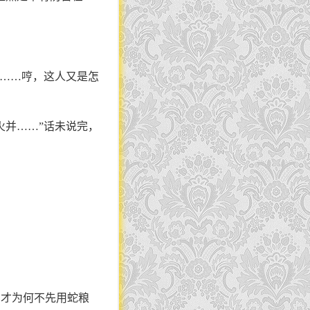
?……哼，这人又是怎
火并……”话未说完，
方才为何不先用蛇粮