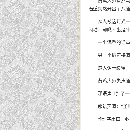
黄鸡大师耸然
石壁突然开出了八
众人被这灯光
闪动，却瞧不出是
一个沉重的话声
另一个厉声接道
这人语音缓慢
黄鸡大师失声道
那语声“哼”了
那语声道：“圣
“咄”字出口，