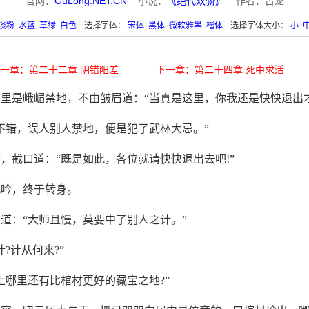
官网：
GuLong.NET.CN
小说：
《绝代双骄》
作者：古龙
淡粉
水蓝
草绿
白色
选择字体：
宋体
黑体
微软雅黑
楷体
选择字体大小：
小
一章：第二十二章 阴错阳差
下一章：第二十四章 死中求活
里是峨嵋禁地，不由皱眉道：“当真是这里，你我还是快快退出
不错，误人别人禁地，便是犯了武林大忌。”
，截口道：“既是如此，各位就请快快退出去吧!”
沉吟，终于转身。
道：“大师且慢，莫要中了别人之计。”
?计从何来?”
上哪里还有比棺材更好的藏宝之地?”