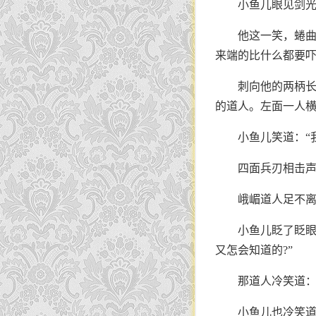
小鱼儿眼见剑光
他这一笑，蜷
来端的比什么都要
刺向他的两柄
的道人。左面一人横
小鱼儿笑道：“
四面兵刃相击声
峨嵋道人足不
小鱼儿眨了眨眼
又怎会知道的?”
那道人冷笑道：
小鱼儿也冷笑道