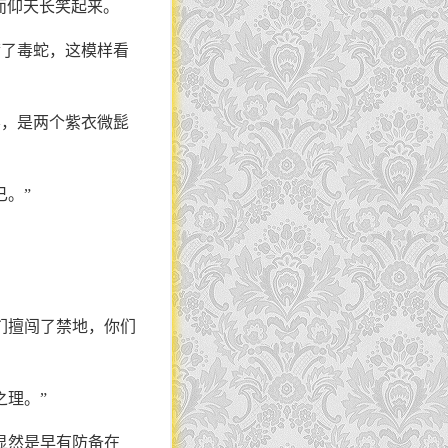
而仰天长笑起来。
满了毒蛇，这模样看
影，是两个紫衣微髭
。”
们擅闯了禁地，你们
之理。”
显然是早有防备在