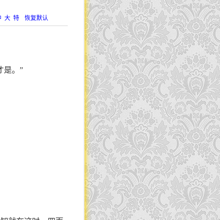
中
大
特
恢复默认
才是。”