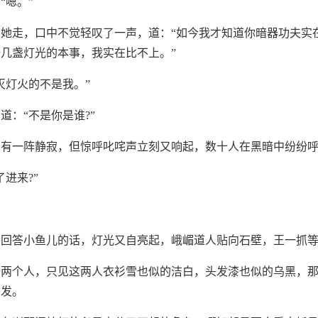
“嗯。”
她走，口中不觉轻叹了一声，道：“如今我才知道你暗器功夫实
几盏灯光的本事，我实在比不上。”
灭灯火的不是我。”
道：“不是你是谁?”
有一阵静寂，但惊呼叱咤声立刻又响起，数十人在黑暗中纷纷呼喝
进来?”
细回答小鱼儿的话，灯光又自亮起，峨嵋道人贴向石壁，王一抓
了两个人，只见这两人衣衫雪也似的洁白，头发漆也似的乌黑，
头发。