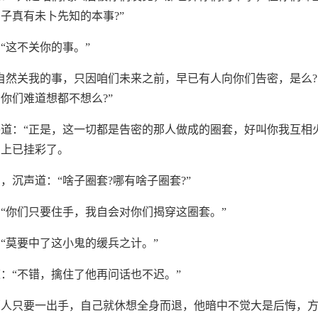
子真有未卜先知的本事?”
“这不关你的事。”
自然关我的事，只因咱们未来之前，早已有人向你们告密，是么
你们难道想都不想么?”
道：“正是，这一切都是告密的那人做成的圈套，好叫你我互相
身上已挂彩了。
，沉声道：“啥子圈套?哪有啥子圈套?”
“你们只要住手，我自会对你们揭穿这圈套。”
“莫要中了这小鬼的缓兵之计。”
：“不错，擒住了他再问话也不迟。”
两人只要一出手，自己就休想全身而退，他暗中不觉大是后悔，