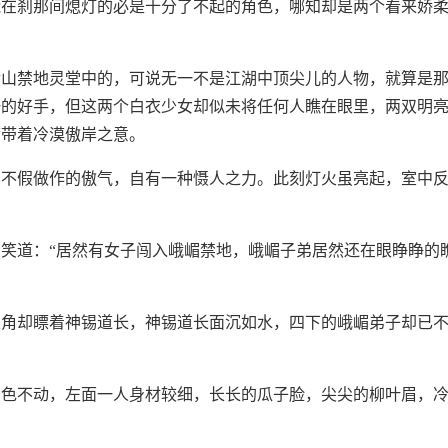
能在刹那间熄灯的必是十分了不起的角色，哪知却是两个看来娇
后山禁地灵堂中的，可说无一不是江湖中顶尖儿的人物，就算是
一的好手，但这两个白衣少女却似未将任何人瞧在眼里，两双明
满带着冷漠傲岸之意。
，不假做作的傲气，自有一种慑人之力。此刻灯火虽亮起，室中
笑道：“居然有女子闯入峨嵋禁地，峨嵋子弟居然还在眼睁睁的
眼角却瞟着神锡道长，神锡道长面沉如水，四下的峨嵋弟子却已
神色不动，左面一人身材较细，长长的瓜子脸，尖尖的柳叶眉，