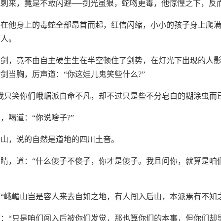
刺来，竟是不敢闪避──剑光虽狠，蛇吻更毒，他惊惶之下，反
曲在他身上的毒蛇全部昂首而起，红信闪缩，小小的孩子身上爬
吓人。
长剑，竟不由自主硬生生在半空顿住了剑势，在灯光下出现的人
剑当胸，厉声道：“你这娃儿鬼笑些什么?”
我只笑你们峨嵋派自命不凡，却不过只是些不分皂白的糊涂虫而已
，喝道：“你说啥子?”
离山，说的自然是道地的四川土音。
睛，道：“什么傻子不傻子，你才是傻子。我且问你，就算是咱
“峨嵋山岂是容人来去自如之地，有人闯入后山，本派焉有不知
：“只是咱们闯入后被你们发觉，那也算你们的本事，但你们却