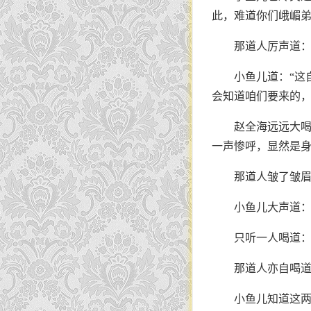
此，难道你们峨嵋弟
那道人厉声道：
小鱼儿道：“这
会知道咱们要来的，
赵全海远远大喝
一声惨呼，显然是
那道人皱了皱眉
小鱼儿大声道：
只听一人喝道：
那道人亦自喝道
小鱼儿知道这