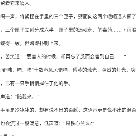
要留着它来唬人。
大喝一声，将紧捏在手里的三个匣子，劈面向这两个峨嵋道人掷
展，三个匣子立刻分成六半，匣子里的迷魂药、解毒药……下雨
觉缓得一缓，但瞬即扑刺上来。
，苦笑道：“要害人的时候，却莫忘了反而会害到自己……”
闻“嗤、嗤、嗤”十数声急风骤响，昏黄的烛光，强烈的灯光，
惊，已有一只手悄悄握住了他的手。
声道：“随我来。”
只手虽是冷冰冰的，却有说不出的柔腻，这语声更是说不出的温
也会流过一股暖意，低声道：“是铁心兰么?”