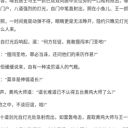
动容，啸云居士与王一抓已双双向居中灵位旁的一口棺材抢出，
道门户，八道强烈的灯光，自门中笔直射出，照在小鱼儿、王一
一照，一时间竟是动弹不得，眼睛更是无法睁开，隐约只瞧见灯
什么人来。
自灯光后响起，道：“何方狂徒，竟敢擅闯本门圣地!”
：“擅闯圣地，罪必当诛，还问他们的来历作甚?”
，但缓缓说来，自有一种凌厉逼人的气概。
：“莫非是神锡道长?”
一声，黄鸡大师道：“道长难道已不认得五台黄鸡大师了么?”
地之中，不谈旧谊，咄!”
数十道剑光自灯光处急射而出，如雷轰电击，直取黄鸡大师与王