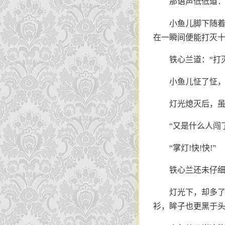
那语声低低道：
小鱼儿脚下随着
在一瞬间便能打灭十
铁心兰道：“打
小鱼儿怔了怔，
灯光熄灭后，虽
“又是什么人闯了
“掌灯!快!快!”
铁心兰还未仔
灯光下，却多
衫，眸子也更黑于