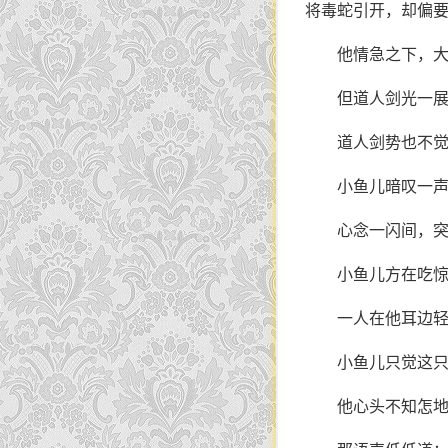
将毒蛇引开，却偏
他情急之下，
但道人剑光一
道人剑势也不
小鱼儿暗叹一声
心念一闪间，突
小鱼儿方在吃
一人在他耳边轻
小鱼儿只觉这
他心头不知怎地