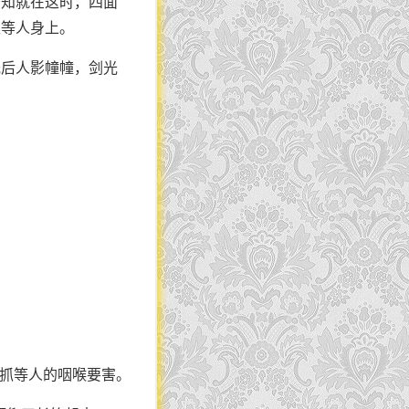
哪知就在这时，四面
抓等人身上。
光后人影幢幢，剑光
一抓等人的咽喉要害。