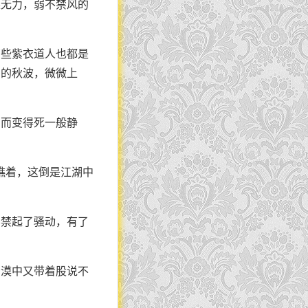
柔无力，弱不禁风的
那些紫衣道人也都是
亮的秋波，微微上
反而变得死一般静
瞧着，这倒是江湖中
不禁起了骚动，有了
冷漠中又带着股说不