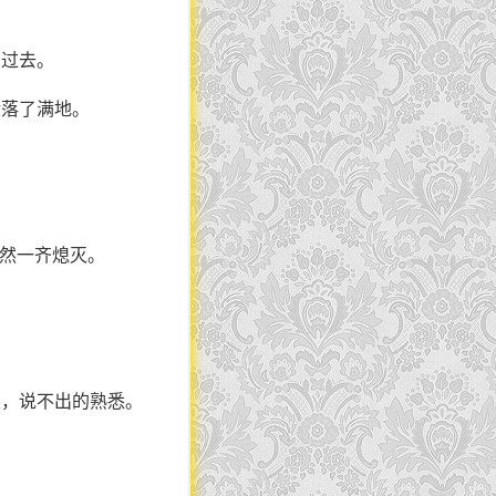
了过去。
般落了满地。
突然一齐熄灭。
柔，说不出的熟悉。