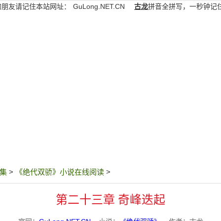
的朋友请记住本站网址：
GuLong.NET.CN
古龙
拼音全拼写，一秒钟记
集
>
《绝代双骄》小说在线阅读
>
第二十三章 奇峰迭起