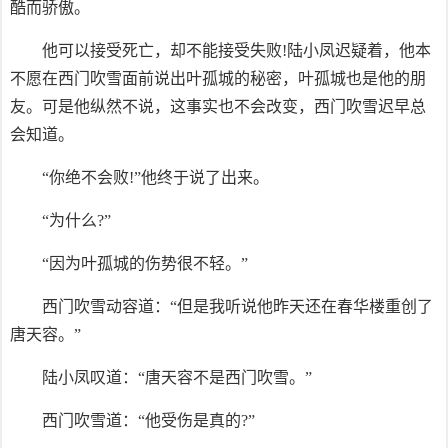
酷而骄傲。
他可以接受死亡，却不能接受失败!陆小凤迟疑着，他本
不愿在西门吹雪面前说出叶孤城的秘密，叶孤城也是他的朋
友。可是他纵然不说，这事实也不会改变，西门吹雪迟早总
会知道。
“你绝不会败!”他终于说了出来。
“为什么?”
“因为叶孤城的伤势很不轻。”
西门吹雪动容道：“但是我听说他昨天还在春华楼重创了
唐天容。”
陆小凤叹道：“唐天容不是西门吹雪。”
西门吹雪道：“他受伤是真的?”