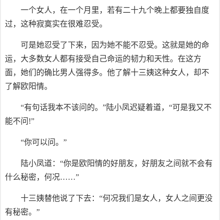
一个女人，在一个月里，若有二十九个晚上都要独自度
过，这种寂寞实在很难忍受。
可是她忍受了下来，因为她不能不忍受。这就是她的命
运，大多数女人都有接受自己命运的韧力和天性。在这方
面，她们的确比男人强得多。他了解十三姨这种女人，却不
了解欧阳情。
“有句话我本不该问的。”陆小凤迟疑着道，“可是我又不
能不问!”
“你可以问。”
陆小凤道：“你是欧阳情的好朋友，好朋友之间就不会有
什么秘密，何况……”
十三姨替他说了下去：“何况我们是女人，女人之间更没
有秘密。”