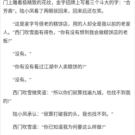
门上雕着极精致的花纹，金字招牌上写着三个斗大的字：“合
芳斋”。陆小凤看了两眼就回来，回来后还在笑。
“这是家字号很老的糕饼店，用的人却全是我以前的老家
人。”西门吹雪面有得色，“你有没有想到我会做糕饼店的老
板?”
“没有。”
“你有没有看过江湖中人卖糕饼的?”
“没有。”
西门吹雪微笑道：“所以你们就算找遍九城，也找不到我
的!”
陆小凤承认：“就算打破我的头，我也找不到。”
西门吹雪道：“你已知道我为何要这么样做?”