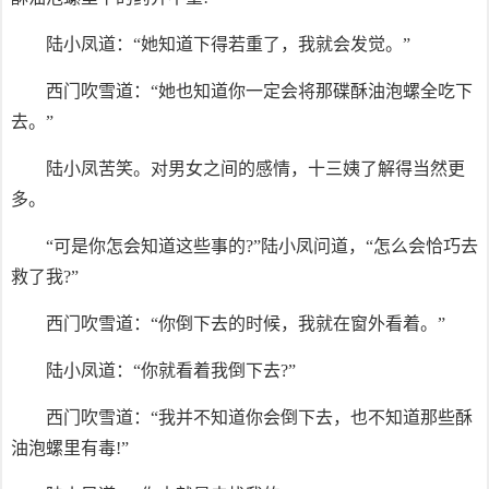
陆小凤道：“她知道下得若重了，我就会发觉。”
西门吹雪道：“她也知道你一定会将那碟酥油泡螺全吃下
去。”
陆小凤苦笑。对男女之间的感情，十三姨了解得当然更
多。
“可是你怎会知道这些事的?”陆小凤问道，“怎么会恰巧去
救了我?”
西门吹雪道：“你倒下去的时候，我就在窗外看着。”
陆小凤道：“你就看着我倒下去?”
西门吹雪道：“我并不知道你会倒下去，也不知道那些酥
油泡螺里有毒!”