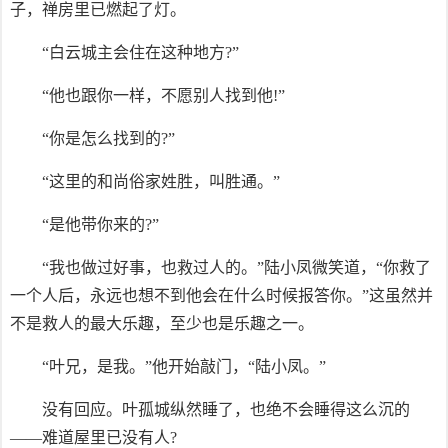
子，禅房里已燃起了灯。
“白云城主会住在这种地方?”
“他也跟你一样，不愿别人找到他!”
“你是怎么找到的?”
“这里的和尚俗家姓胜，叫胜通。”
“是他带你来的?”
“我也做过好事，也救过人的。”陆小凤微笑道，“你救了
一个人后，永远也想不到他会在什么时候报答你。”这虽然并
不是救人的最大乐趣，至少也是乐趣之一。
“叶兄，是我。”他开始敲门，“陆小凤。”
没有回应。叶孤城纵然睡了，也绝不会睡得这么沉的
——难道屋里已没有人?