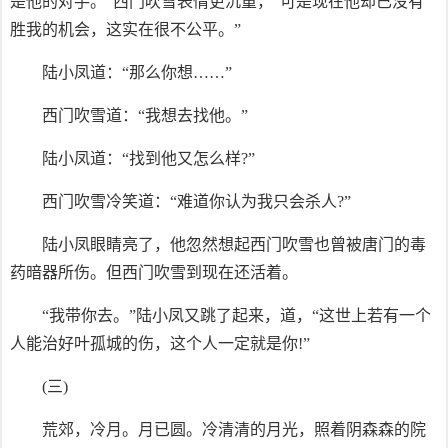
是他的对手。”西门吹雪表情更沉重，“可是现在他却已没有
胜我的机会，这实在很不公平。”
陆小凤道：“那么你想……”
西门吹雪道：“我想去找他。”
陆小凤道：“找到他又怎么样?”
西门吹雪冷笑道：“难道你认为我只会杀人?”
陆小凤眼睛亮了，他忽然想起西门吹雪也曾被唐门的毒
药暗器所伤。但西门吹雪到现在还活着。
“我带你去。”陆小凤又跳了起来，道，“这世上若有一个
人能治好叶孤城的伤，这个人一定就是你!”
(三)
荒郊，冷月。月已圆。冷清清的月光，照着阴森森的院