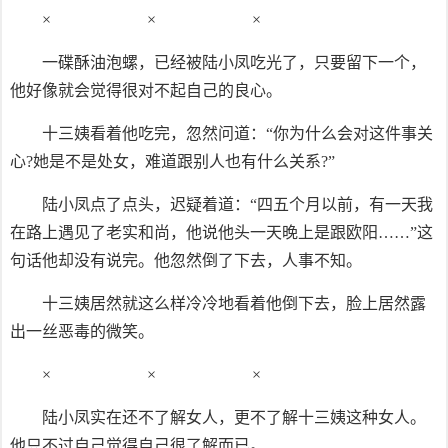
× × ×
一碟酥油泡螺，已经被陆小凤吃光了，只要留下一个，
他好像就会觉得很对不起自己的良心。
十三姨看着他吃完，忽然问道：“你为什么会对这件事关
心?她是不是处女，难道跟别人也有什么关系?”
陆小凤点了点头，迟疑着道：“四五个月以前，有一天我
在路上遇见了老实和尚，他说他头一天晚上是跟欧阳……”这
句话他却没有说完。他忽然倒了下去，人事不知。
十三姨居然就这么样冷冷地看着他倒下去，脸上居然露
出一丝恶毒的微笑。
× × ×
陆小凤实在还不了解女人，更不了解十三姨这种女人。
他只不过自己觉得自己很了解而已。