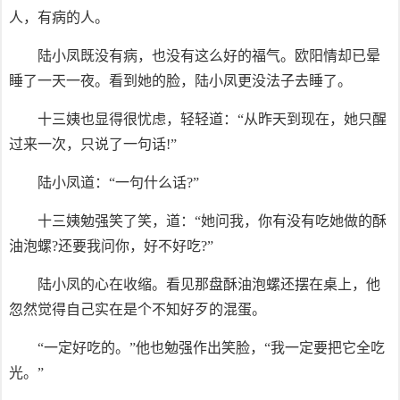
人，有病的人。
陆小凤既没有病，也没有这么好的福气。欧阳情却已晕
睡了一天一夜。看到她的脸，陆小凤更没法子去睡了。
十三姨也显得很忧虑，轻轻道：“从昨天到现在，她只醒
过来一次，只说了一句话!”
陆小凤道：“一句什么话?”
十三姨勉强笑了笑，道：“她问我，你有没有吃她做的酥
油泡螺?还要我问你，好不好吃?”
陆小凤的心在收缩。看见那盘酥油泡螺还摆在桌上，他
忽然觉得自己实在是个不知好歹的混蛋。
“一定好吃的。”他也勉强作出笑脸，“我一定要把它全吃
光。”