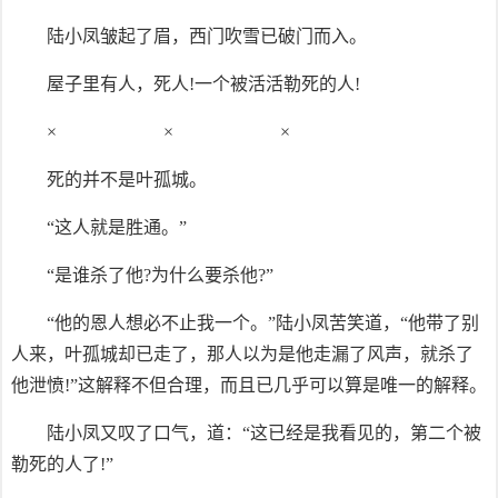
陆小凤皱起了眉，西门吹雪已破门而入。
屋子里有人，死人!一个被活活勒死的人!
× × ×
死的并不是叶孤城。
“这人就是胜通。”
“是谁杀了他?为什么要杀他?”
“他的恩人想必不止我一个。”陆小凤苦笑道，“他带了别
人来，叶孤城却已走了，那人以为是他走漏了风声，就杀了
他泄愤!”这解释不但合理，而且已几乎可以算是唯一的解释。
陆小凤又叹了口气，道：“这已经是我看见的，第二个被
勒死的人了!”