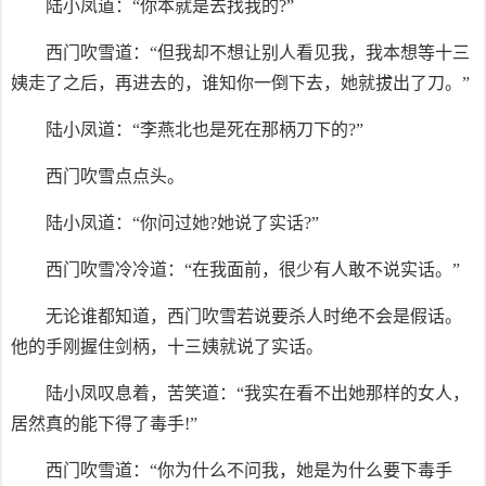
陆小凤道：“你本就是去找我的?”
西门吹雪道：“但我却不想让别人看见我，我本想等十三
姨走了之后，再进去的，谁知你一倒下去，她就拔出了刀。”
陆小凤道：“李燕北也是死在那柄刀下的?”
西门吹雪点点头。
陆小凤道：“你问过她?她说了实话?”
西门吹雪冷冷道：“在我面前，很少有人敢不说实话。”
无论谁都知道，西门吹雪若说要杀人时绝不会是假话。
他的手刚握住剑柄，十三姨就说了实话。
陆小凤叹息着，苦笑道：“我实在看不出她那样的女人，
居然真的能下得了毒手!”
西门吹雪道：“你为什么不问我，她是为什么要下毒手