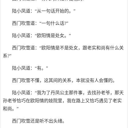
陆小凤道：“从一句话开始的。”
西门吹雪道：“一句什么话?”
陆小凤道：“欧阳情是处女。”
西门吹雪道：“欧阳情是不是处女，跟老实和尚有什么关
系?”
陆小凤道：“有。”
西门吹雪不懂，这其间的关系，本就没有人会懂的。
陆小凤道：“我为了丹凤公主那件事，去找孙老爷，那天
孙老爷恰巧在欧阳情的妓院里，我在路上又恰巧遇见了老实
和尚。”
西门吹雪还是听不出头绪。