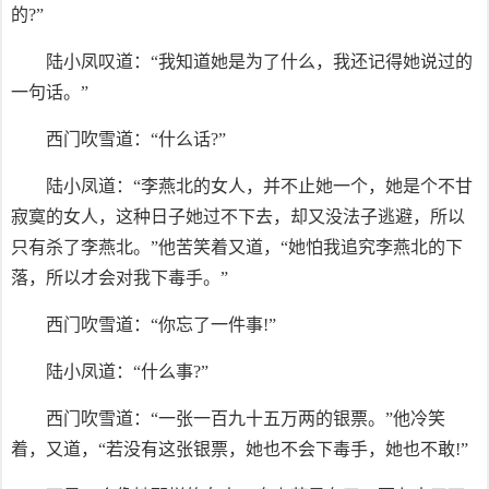
的?”
陆小凤叹道：“我知道她是为了什么，我还记得她说过的
一句话。”
西门吹雪道：“什么话?”
陆小凤道：“李燕北的女人，并不止她一个，她是个不甘
寂寞的女人，这种日子她过不下去，却又没法子逃避，所以
只有杀了李燕北。”他苦笑着又道，“她怕我追究李燕北的下
落，所以才会对我下毒手。”
西门吹雪道：“你忘了一件事!”
陆小凤道：“什么事?”
西门吹雪道：“一张一百九十五万两的银票。”他冷笑
着，又道，“若没有这张银票，她也不会下毒手，她也不敢!”