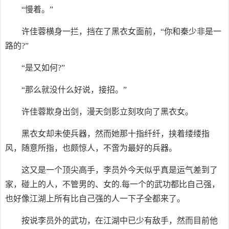
“慢着。”
许佳蓉横身一拦，挡在了黑衣女面前，“你和秦少非是一
路的?”
“是又如何?”
“那么就没什么好说，接招。”
许佳蓉欺身出剑，漫天剑影立刻攻向了黑衣女。
黑衣女却未使兵器，然而她那十指纤纤，挟着缕缕指
风，随意所指，也颇惊人，不啻为最好的兵器。
这又是一个顶尖高手，李员外今天似乎真是运气差到了
家，碰上的人，不管男的、女的.每一个的武功都比自己强，
也好像江湖上所有比自己强的人一下子全都来了。
按说李员外的武功，在江湖中已少有敌手，然而目前他