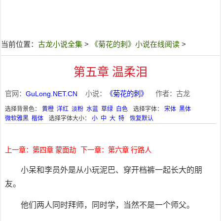
当前位置：
古龙小说全集
>
《菊花的刺》小说在线阅读
>
第五章 温柔泪
官网：
GuLong.NET.CN
小说：
《菊花的刺》
作者：古龙
选择背景色：
黄橙
洋红
淡粉
水蓝
草绿
白色
选择字体：
宋体
黑体
微软雅黑
楷体
选择字体大小：
小
中
大
特
恢复默认
上一章：第四章 蒙面劫
下一章：第六章 行路人
小呆和李员外是从小玩泥巴、穿开档裤一起长大的朋
友。
他们两人同时拜师，同时学，当然不是一个师父。