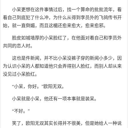
小呆更想在这件事情过后，找一个算命的批批流年，看
看自己到底犯了什么冲，为什么从得到李员外的飞鸽传书开
始，就一直倒媚，而且这楣还愈来愈大，愈来愈邪。
脸皮如城墙厚的小呆脸红了，在他面对着自己和李员外
共同的恋人时。
这也是件新闻，并不比小呆没裤子穿的新闻小多少，因
为认识小呆的人都知道他只会弄得别人脸红，而别人却从来
没见过小呆脸红。
“小呆，你好。”欧阳无双。
小呆就是小呆，他还有一项本事就是装呆。
“不好。”
笑了，欧阳无双其实长得并不很美，但是她给人一种说