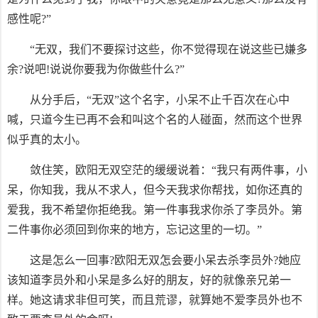
感性呢?”
“无双，我们不要探讨这些，你不觉得现在说这些已嫌多
余?说吧!说说你要我为你做些什么?”
从分手后，“无双”这个名字，小呆不止千百次在心中
喊，只道今生已再不会和叫这个名的人碰面，然而这个世界
似乎真的太小。
敛住笑，欧阳无双空茫的缓缓说着：“我只有两件事，小
呆，你知我，我从不求人，但今天我求你帮找，如你还真的
爱我，我不希望你拒绝我。第一件事我求你杀了李员外。第
二件事你必须回到你来的地方，忘记这里的一切。”
这是怎么一回事?欧阳无双怎会要小呆去杀李员外?她应
该知道李员外和小呆是多么好的朋友，好的就像亲兄弟一
样。她这请求非但可笑，而且荒谬，就算她不爱李员外也不