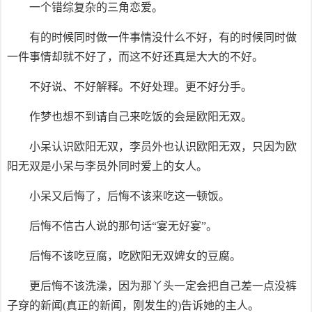
一个错综复杂的三角恋爱。
有的时候同时做一件事情没什么不好，有的时候同时做
一件事情却就不好了，而这不好还真是大大的不好。
不好说、不好解释。不好处理。更不好分手。
作梦也想不到请自己来吃饭的会是欧阳无双。
小呆认识欧阳无双，李员外也认识欧阳无双，只因为欧
阳无双是小呆与李员外同时爱上的女人。
小呆又后悔了，后悔不该来吃这一顿饭。
后悔不信古人说的那句话“宴无好宴”。
后悔不该吃豆腐，吃欧阳无双婢女的豆腐。
更后悔不该洗澡，因为那丫头一定会把自己差一点没裤
子穿的新闻(真正的新闻，刚发生的)告诉她的主人。