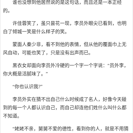
谁也没想到他居然说的是这句话，而且还是一本正经
的。
许佳蓉笑了，虽只昙花一现，李员外眼尖已看到，也明
白了倾城一笑是什么样子的笑。
蒙面人秦少非，看不到他的表情，但从他的覆面巾上无
风自动，可能也笑了，只是没有出声而已。
黑衣女却面向李员外冷硬的一个字一个字说：“员外李，
你大概是活腻味了。”
“你也认识我?”
李员外实在猜不出自己什么时候成了名人，好像今天碰
到的每一个人都认识自己，而自己却连他们姓什么叫什么都
不知道。
“姥姥不亲，舅舅不爱的德性，看到你的人，就是不用猜