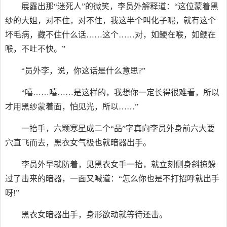
展露出那“迷死人”的微笑，李员外解释道：“这位蒙着黑
纱的大姐，对不住，对不住，我这半个叫化子呢，就有这个
坏毛病，藏不住什么话……这个……对，如鲠在喉，如鲠在
喉，不吐不快。”
“员外李，说，你这话是什么意思?”
“嘻……嘻……是这样的，我想你一定长得很难看，所以
才用黑纱蒙着面，怕见光，所以……”
一抬手，六颗寒星成二个“品”字真向李员外身前六大要
穴直飞而去，黑衣女气极也就暗器出手。
李员外早就防着，见黑衣女手一抬，就立刻侧身斜掠躲
过了击来的暗器，一面又喊道：“怎么你也是不打招呼就出手
呀!”
黑衣女暗器出手，身形欲动就等待还击。