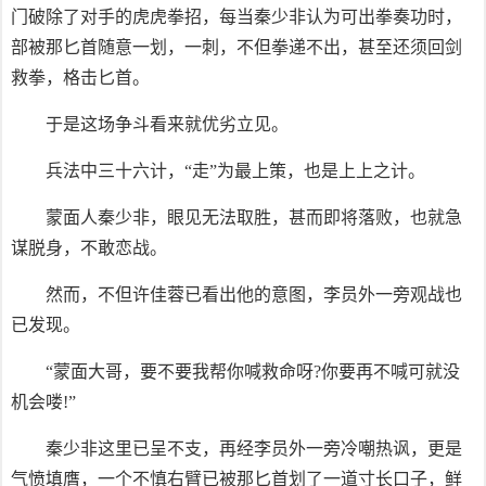
门破除了对手的虎虎拳招，每当秦少非认为可出拳奏功时，
部被那匕首随意一划，一刺，不但拳递不出，甚至还须回剑
救拳，格击匕首。
于是这场争斗看来就优劣立见。
兵法中三十六计，“走”为最上策，也是上上之计。
蒙面人秦少非，眼见无法取胜，甚而即将落败，也就急
谋脱身，不敢恋战。
然而，不但许佳蓉已看出他的意图，李员外一旁观战也
已发现。
“蒙面大哥，要不要我帮你喊救命呀?你要再不喊可就没
机会喽!”
秦少非这里已呈不支，再经李员外一旁冷嘲热讽，更是
气愤填膺，一个不慎右臂已被那匕首划了一道寸长口子，鲜