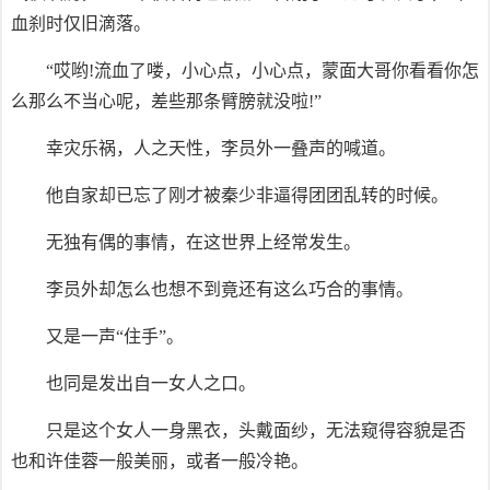
血刹时仅旧滴落。
“哎哟!流血了喽，小心点，小心点，蒙面大哥你看看你怎
么那么不当心呢，差些那条臂膀就没啦!”
幸灾乐祸，人之天性，李员外一叠声的喊道。
他自家却已忘了刚才被秦少非逼得团团乱转的时候。
无独有偶的事情，在这世界上经常发生。
李员外却怎么也想不到竟还有这么巧合的事情。
又是一声“住手”。
也同是发出自一女人之口。
只是这个女人一身黑衣，头戴面纱，无法窥得容貌是否
也和许佳蓉一般美丽，或者一般冷艳。