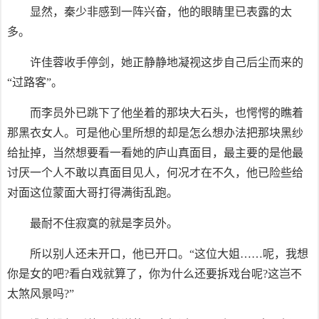
显然，秦少非感到一阵兴奋，他的眼睛里已表露的太
多。
许佳蓉收手停剑，她正静静地凝视这步自己后尘而来的
“过路客”。
而李员外已跳下了他坐着的那块大石头，也愕愕的瞧着
那黑衣女人。可是他心里所想的却是怎么想办法把那块黑纱
给扯掉，当然想要看一看她的庐山真面目，最主要的是他最
讨厌一个人不敢以真面目见人，何况才在不久，他已险些给
对面这位蒙面大哥打得满街乱跑。
最耐不住寂寞的就是李员外。
所以别人还未开口，他已开口。“这位大姐……呢，我想
你是女的吧?看白戏就算了，你为什么还要拆戏台呢?这岂不
太煞风景吗?”