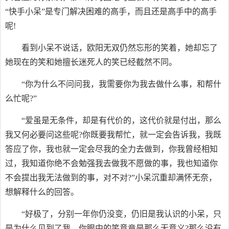
“快手小呆”是专门解决困难的高手，而且还是高手中的高手
呢!
看到小呆不说话，欧阳无双仍然忘形的笑着，她却忘了
她现在的笑和她擅长迷死人的笑已经截然不同。
“你为什么不问问我，我需要你为我去做什么事，和帮什
么忙呢?”
“爱虽是无条件，却是有代价的，这代价就是付出，那么
我又何必要问这些呢?你既要我帮忙，就一定会告诉我，我既
答应了你，我也就一定会尽我的全力去做到，你我曾经相知
过，我知道你绝不会勉强我去做我不愿做的事，我也知道你
不会提出我无法做到的事，对不对?”小呆沉重却满怀无奈，
想解释什么的回答。
“好极了，分别一年你仍没变，仍旧是我认识的小呆，只
是为什么见到了我，你眼中的笑意竟是那么无意义?那么没有