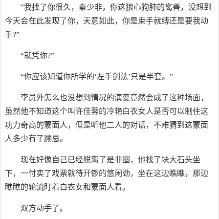
“我找了你很久，秦少非，你这狼心狗肺的禽兽，没想到
今天会在此发现了你，天意如此，你是束手就缚还是要我动
手?”
“就凭你?”
“你应该知道你所学的‘左手剑法’只是半套。”
李员外怎么也没想到情况的演变竟然会成了这种场面，
虽然他不知道这个叫许佳蓉的冷艳白衣女人是否可以制住这
功力奇高的蒙面人，但是听他二人的对话，不难猜到这蒙面
人多少有了顾忌。
现在好像自己已经脱离了是非圈，他找了块大石头坐
下，一付卖了戏票就待开锣的悠闲劲，坐在这边瞧瞧，那边
瞧瞧的轮流盯着白衣女和蒙面人看。
双方动手了。