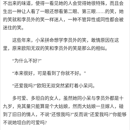
不出来的味道，使得一看见她的人会觉得她很特殊，而且会
生出一种让人看了一眼还想看第二眼、第三眼……的笑，她
的笑就和李员外的笑一样迷人，一种不管异性或同性都会被
迷住的笑。
这些年来，小呆拼命想学李员外的笑，敢情原因在这
里，原来欧阳无双的笑和李员外的笑是那么的相似。
“为什么不好?”
“本来很好，可是看到了你就不好。”
“还爱我吗?”欧阳无双突然紧盯着小呆问。
多可爱、多坦白的女人，虽然她同小呆与李员外都是十
九岁，充其量只能算是个大姑娘，然而大姑娘一旦嫁人，碰
到了旧日的情人，不说“还恨我吗?”反而说“还爱我吗?”你能够
不说她坦白的可爱吗?