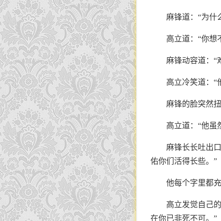
麻锋道：“为什么
高立道：“你想
麻锋动容道：“
高立冷笑道：“
麻锋的脸突然
高立道：“他虽
麻锋长长吐出口
佑你们活得长些。”
他每个字里都
高立发觉自己的
在你已非死不可。”