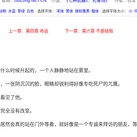
官网：
GuLong.NET.CN
小说：
《七种武器2：孔雀翎》
作者：古龙
淡粉
水蓝
草绿
白色
选择字体：
宋体
黑体
微软雅黑
楷体
选择字体大小：
小
上一章：第四章 命运
下一章：第六章 不是结局
在什么时候升起的，一个人静静地站在雾里。
人，一张阴沉沉的脸，眼睛却锐利得好像专吃死尸的兀鹰。
就看见了他。
前完全没有改变。
他居然会真的站在门外等着，就好像是一个专诚来拜访的朋友，