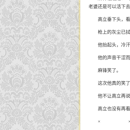
老婆还是可以活下去
高立垂下头，
枪上的灰尘已
他抬起头，冷
他的声音干涩而
麻锋笑了。
这次他真的笑了
他不让高立再
高立也没有再
× 