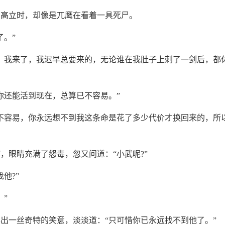
着高立时，却像是兀鹰在看着一具死尸。
了。”
，我来了，我迟早总要来的，无论谁在我肚子上刺了一剑后，都
你还能活到现在，总算已不容易。”
不容易，你永远想不到我这条命是花了多少代价才换回来的，所
，眼睛充满了怨毒，忽又问道：“小武呢?”
他?”
。”
出一丝奇特的笑意，淡淡道：“只可惜你已永远找不到他了。”