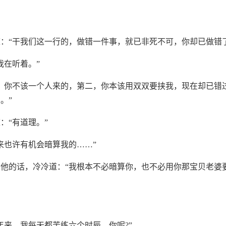
：“干我们这一行的，做错一件事，就已非死不可，你却已做错
我在听着。”
，你不该一个人来的，第二，你本该用双双要挟我，现在却已错
。”
：“有道理。”
来也许有机会暗算我的……”
他的话，冷冷道：“我根本不必暗算你，也不必用你那宝贝老婆
年来，我每天都苦练六个时辰，你呢?”