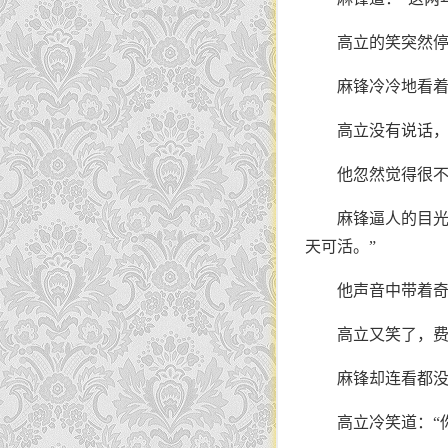
高立的笑突然
麻锋冷冷地看着
高立没有说话
他忽然觉得很
麻锋逼人的目光
天可活。”
他声音中带着
高立又笑了，
麻锋却连看都没
高立冷笑道：“