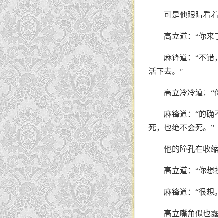
可是他眼睛看
高立道：“你来
麻锋道：“不错
活下去。”
高立冷冷道：“
麻锋道：“的确
死，也绝不会死。”
他的瞳孔在收缩
高立道：“你想找
麻锋道：“很想
高立嘴角似也露