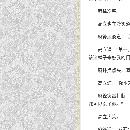
麻锋冷笑。
高立也在冷笑道
麻锋淡淡道：“
高立道：“第一
该这样子来敲我的门
麻锋点点头，道
高立道：“你本
麻锋突然打断了
都可以杀了你。”
高立大笑。
麻锋道：“这两