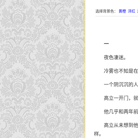
选择背景色：
黄橙
洋红
一
夜色凄迷。
冷雾也不知是
一个阴沉沉的
高立一开门，
他几乎和两年
高立从未想到
样。