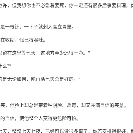
也许，但我想你也不必急着要死，你一定还有很多后事要料理，
像是一根针，一下子就刺入高立胃里。
胃在收缩，似已将呕吐。
以留在这里等七天，这地方至少还很干净。”
么?”
的是无论如何，能再活七天总是好的。”
有笑，但脸上却总是带着种阴险、恶毒，却又充满自信的笑意。
异的自信，使他整个人变得更危险可怕。
七天，整整七天七夜，已经可以做很多事了，你若安排得很好，