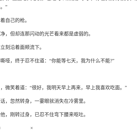
。”
看着自己的枪。
拭净，但却连那闪动的光芒看来都是虚弱的。
汗立刻沿着面颊流下。
嘶哑，终于忍不住道：“你能等七天，我为什么不能?”
，微笑着道：“很好，我明天早上再来，早上我喜欢吃面。”
说话，忽然转身，一霎眼就消失在冷雾里。
看他，刚转过身，已忍不住弯下腰来呕吐。
× ×