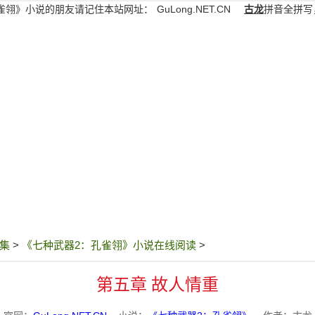
雀翎》小说的朋友请记住本站网址：
GuLong.NET.CN
古龙
拼音全拼写
集
>
《七种武器2：孔雀翎》小说在线阅读
>
第五章 故人情重