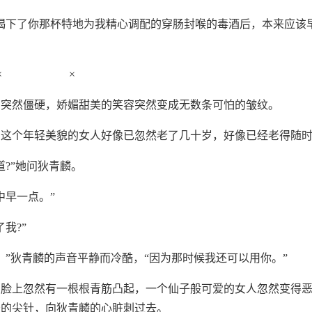
喝下了你那杯特地为我精心调配的穿肠封喉的毒酒后，本来应该
× ×
肉突然僵硬，娇媚甜美的笑容突然变成无数条可怕的皱纹。
，这个年轻美貌的女人好像已忽然老了几十岁，好像已经老得随
道?”她问狄青麟。
中早一点。”
我?”
。”狄青麟的声音平静而冷酷，“因为那时候我还可以用你。”
的脸上忽然有一根根青筋凸起，一个仙子般可爱的女人忽然变得
长的尖针，向狄青麟的心脏刺过去。