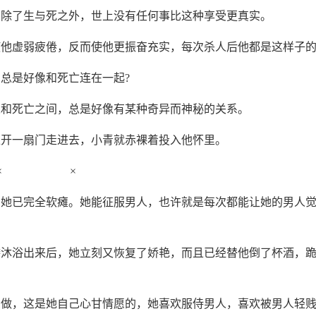
，除了生与死之外，世上没有任何事比这种享受更真实。
使他虚弱疲倦，反而使他更振奋充实，每次杀人后他都是这样子
总是好像和死亡连在一起?
人和死亡之间，总是好像有某种奇异而神秘的关系。
推开一扇门走进去，小青就赤裸着投入他怀里。
× ×
，她已完全软瘫。她能征服男人，也许就是每次都能让她的男人
麟沐浴出来后，她立刻又恢复了娇艳，而且已经替他倒了杯酒，
么做，这是她自己心甘情愿的，她喜欢服侍男人，喜欢被男人轻