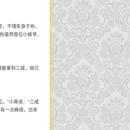
密，不惜失身于你，
，你虽然是位小侯爷，
要能拿到三成，就已
。”小青说：“三成
没有一点麻烦，岂非