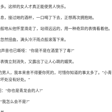
不多。这样的女人才真正能使男人快乐。
叹息，接过她的酒杯，一口喝了下去，正想再次拥抱她。
一般地从他怀里滑走了，站得远远的，用一种奇异的表情看着他
脸忽然扭曲，满头冷汗雨点般滚落下来。
他的声音也已嘶哑：“你是不是在酒里下了毒?”
的表情立刻消失，又露出了让人心跳的媚笑。
的男人，我本来舍不得要你死的，可惜你知道的事太多了。”小青
坏处没有好处。”
问：“你也是青龙会的人?”
“我怎么会不是?”