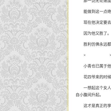
那一剑无论速
能做到这一点
现在他决定要
因为他又胜了
胜利仿佛永远
× 
小青也已属于
花四爷来的时
一想起这个女
自小腹间升起。
这才是真正的