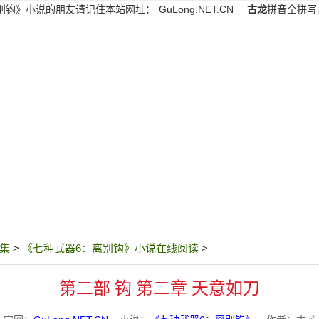
别钩》小说的朋友请记住本站网址：
GuLong.NET.CN
古龙
拼音全拼写
集
>
《七种武器6：离别钩》小说在线阅读
>
第二部 钩 第二章 天意如刀