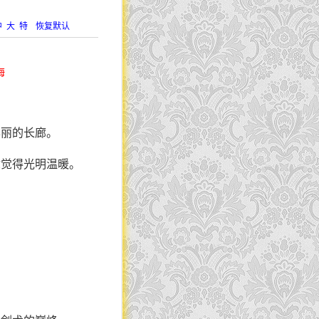
中
大
特
恢复默认
海
华丽的长廊。
你觉得光明温暖。
。