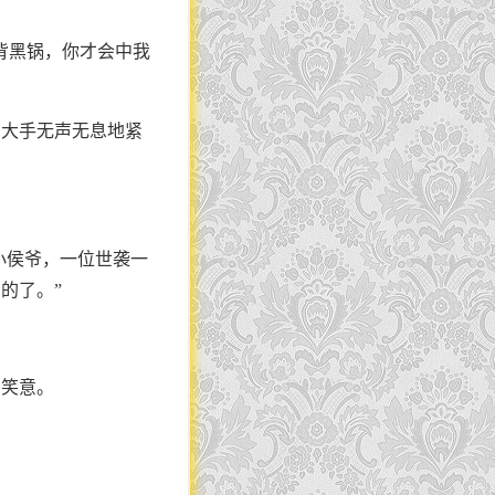
背黑锅，你才会中我
的大手无声无息地紧
小侯爷，一位世袭一
的了。”
的笑意。