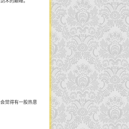
达剑术的巅峰。
就会觉得有一股热意