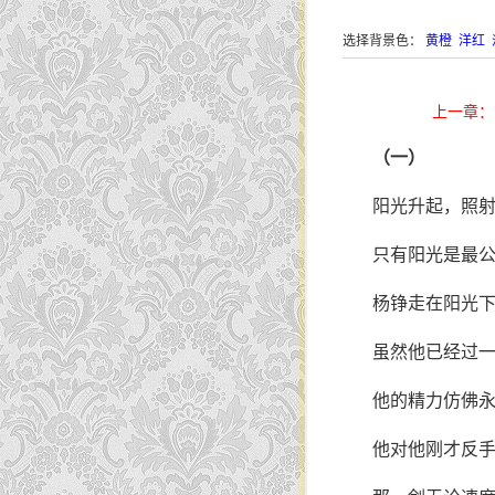
选择背景色：
黄橙
洋红
上一章：
（一）
阳光升起，照
只有阳光是最
杨铮走在阳光
虽然他已经过
他的精力仿佛
他对他刚才反