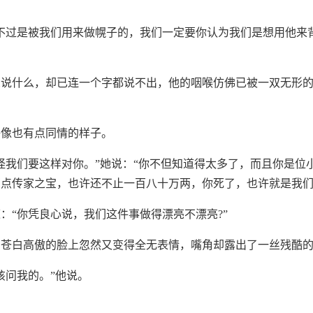
不过是被我们用来做幌子的，我们一定要你认为我们是想用他来
想说什么，却已连一个字都说不出，他的咽喉仿佛已被一双无形
好像也有点同情的样子。
怪我们要这样对你。”她说：“你不但知道得太多了，而且你是位
点传家之宝，也许还不止一百八十万两，你死了，也许就是我们
：“你凭良心说，我们这件事做得漂亮不漂亮?”
，苍白高傲的脸上忽然又变得全无表情，嘴角却露出了一丝残酷
该问我的。”他说。