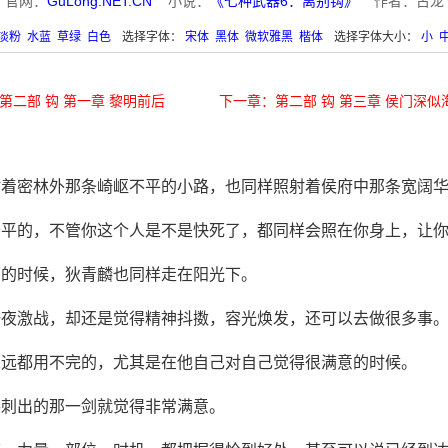
官网：
GuLong.NET.CN
小说：
《七种武器6：离别钩》
作者：古龙
淡粉
水蓝
草绿
白色
选择字体：
宋体
黑体
微软雅黑
楷体
选择字体大小：
小
第二部 钩 第一章 黎明前后
下一章：第二部 钩 第三章 侯门深似
射着密林外那条崎岖不平的小路，也同样照射着侯府中那条宽阔
公平的，不管你这个人是不是快死了，都同样会照在你身上，让
下的时候，狄青麟也同样走在阳光下。
一夜激战，却还是觉得精神抖擞，容光焕发，还可以去做很多事
永远都用不完的，尤其是在他自己对自己觉得很满意的时候。
手刺出的那一剑就觉得非常满意。