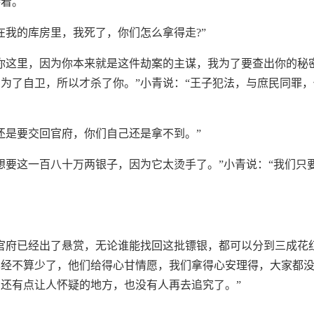
持着。
在我的库房里，我死了，你们怎么拿得走?”
你这里，因为你本来就是这件劫案的主谋，我为了要查出你的秘
为了自卫，所以才杀了你。”小青说：“王子犯法，与庶民同罪
还是要交回官府，你们自己还是拿不到。”
想要这一百八十万两银子，因为它太烫手了。”小青说：“我们只
官府已经出了悬赏，无论谁能找回这批镖银，都可以分到三成花红
已经不算少了，他们给得心甘情愿，我们拿得心安理得，大家都
还有点让人怀疑的地方，也没有人再去追究了。”