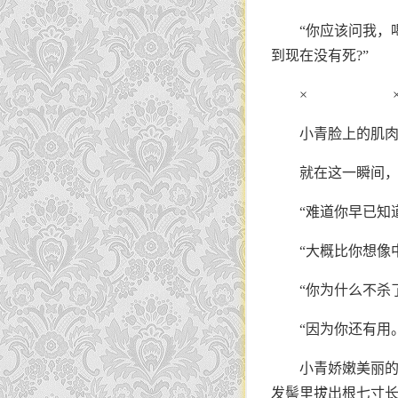
“你应该问我，
到现在没有死?”
× 
小青脸上的肌
就在这一瞬间
“难道你早已知
“大概比你想像
“你为什么不杀了
“因为你还有用
小青娇嫩美丽
发髻里拔出根七寸