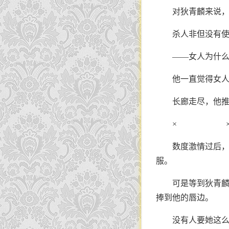
对狄青麟来说
杀人非但没有
——女人为什么
他一直觉得女
长廊走尽，他
× 
数度激情过后
服。
可是等到狄青
捧到他的唇边。
没有人要她这