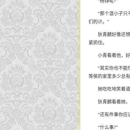
“杨铮呢?”
“那个混小子只
们的计。”
狄青麟好像还
紧扼住。
小青看着他，
“其实你也不能
等侯的家里多少总有
她吃吃地笑着道
狄青麟看着她
“还有件事你应
“什么事?”