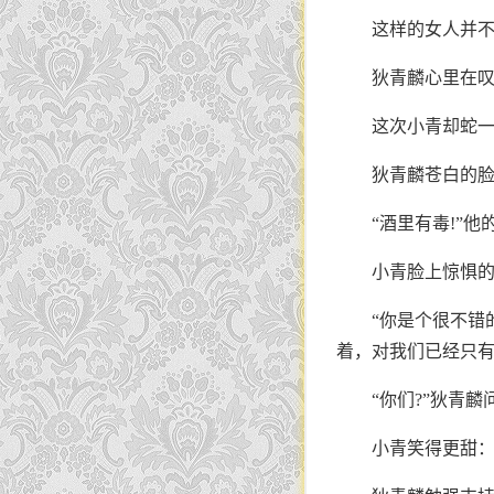
这样的女人并
狄青麟心里在
这次小青却蛇
狄青麟苍白的
“酒里有毒!”
小青脸上惊惧
“你是个很不错
着，对我们已经只有
“你们?”狄青麟
小青笑得更甜：