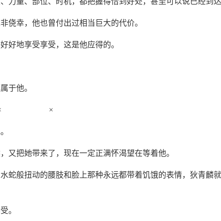
度、力量、部位、时机，都把握得恰到好处，甚至可以说已经到
绝非侥幸，他也曾付出过相当巨大的代价。
去好好地享受享受，这是他应得的。
。
都属于他。
× ×
他。
候，又把她带来了，现在一定正满怀渴望在等着他。
人水蛇般扭动的腰肢和脸上那种永远都带着饥饿的表情，狄青麟
享受。