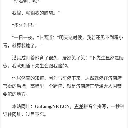
“你若输了呢?”
我输，就输我的脑袋。”
“多久为限?”
“一日一夜。”卜鹰道：“明天这时候，我若还见不到程小
青，就算我输了。”
潘其成盯着他育了很久，居然笑了笑：“卜先生显然是赌
徒，我就知道卜先生会跟我赌的。
他居然真的知道，因为马车停下来，居然就停在济南府
官衙的后墙，高墙里一个跨院，就是济南府正堂潘大人囚禁
要犯的地方。
本站网址：
GuLong.NET.CN
，
古龙
拼音全拼写，一秒钟
记住网址，过目不忘。