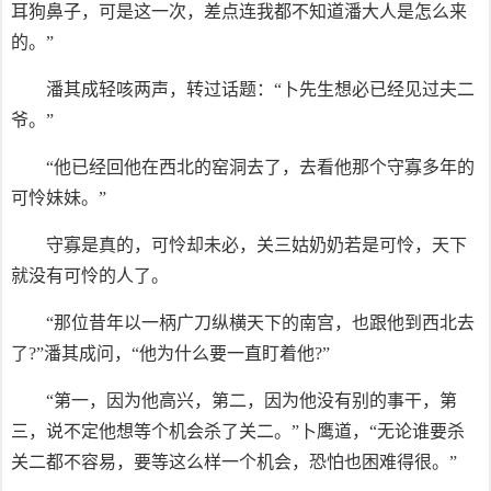
耳狗鼻子，可是这一次，差点连我都不知道潘大人是怎么来
的。”
潘其成轻咳两声，转过话题：“卜先生想必已经见过夫二
爷。”
“他已经回他在西北的窑洞去了，去看他那个守寡多年的
可怜妹妹。”
守寡是真的，可怜却未必，关三姑奶奶若是可怜，天下
就没有可怜的人了。
“那位昔年以一柄广刀纵横天下的南宫，也跟他到西北去
了?”潘其成问，“他为什么要一直盯着他?”
“第一，因为他高兴，第二，因为他没有别的事干，第
三，说不定他想等个机会杀了关二。”卜鹰道，“无论谁要杀
关二都不容易，要等这么样一个机会，恐怕也困难得很。”