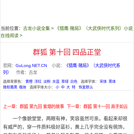
当前位置：
古龙小说全集
>
《猎鹰·赌局》（大武侠时代系列）小说
在线阅读
>
群狐 第十回 四品正堂
官网：
GuLong.NET.CN
小说：
《猎鹰·赌局》（大武侠时代系
列）
作者：古龙
选择背景色：
黄橙
洋红
淡粉
水蓝
草绿
白色
选择字体：
宋体
黑体
微软雅黑
楷体
选择字体大小：
小
中
大
特
恢复默认
上一章：群狐 第九回 紫烟的故事
下一章：群狐 第十一回 高手如云
一个像貌堂堂，两眼有神，笑容虽然可亲。看起来却很
有威严的，穿一件质料极好蓝衫，黄上几乎完全没有佩饰，