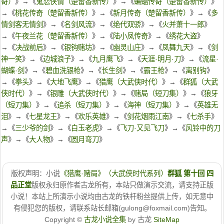
奇）
》→《
鬼恋侠情（楚留香新传）
》→《
蝙蝠传奇（楚留香新传）
》
→《
桃花传奇（楚留香新传）
》→《
新月传奇（楚留香新传）
》→《
多
情剑客无情剑
》→《
名剑风流
》→《
绝代双骄
》→《
火并萧十一郎
》
→《
午夜兰花（楚留香新传）
》→《
陆小凤传奇
》→《
绣花大盗
》
→《
决战前后
》→《
银钩赌坊
》→《
幽灵山庄
》→《
凤舞九天
》→《
剑
神一笑
》→《
边城浪子
》→《
九月鹰飞
》→《
天涯·明月·刀
》→《
流星·
蝴蝶·剑
》→《
碧血洗银枪
》→《
长生剑
》→《
霸王枪
》→《
离别钩
》
→《
拳头
》→《
大地飞鹰
》→《
猎鹰（大武侠时代）
》→《
群狐（大武
侠时代）
》→《
银雕（大武侠时代）
》→《
赌局（短刀集）
》→《
狼牙
（短刀集）
》→《
追杀（短刀集）
》→《
海神（短刀集）
》→《
英雄无
泪
》→《
七星龙王
》→《
欢乐英雄
》→《
剑花烟雨江南
》→《
七杀手
》
→《
三少爷的剑
》→《
白玉老虎
》→《
飞刀·又见飞刀
》→《
风铃中的刀
声
》→《
大人物
》→《
圆月弯刀
》
版权声明：小说
《猎鹰·赌局》（大武侠时代系列）
群狐 第十回 四
品正堂
版权永归原作者古龙所有，本站只做演示交流，请支持正版
小说！本站上所演示小说均由古龙的铁杆粉丝提供上传，如无意中
有侵犯您的版权，请联系站长邮箱(gulong@foxmail.com)告知。
Copyright ©
古龙小说全集
by 古龙
SiteMap