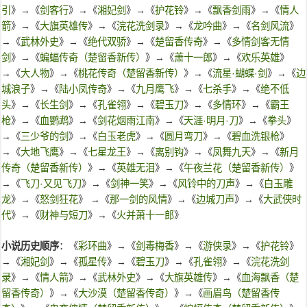
引
》→《
剑客行
》→《
湘妃剑
》→《
护花铃
》→《
飘香剑雨
》→《
情人
箭
》→《
大旗英雄传
》→《
浣花洗剑录
》→《
龙吟曲
》→《
名剑风流
》
→《
武林外史
》→《
绝代双骄
》→《
楚留香传奇
》→《
多情剑客无情
剑
》→《
蝙蝠传奇（楚留香新传）
》→《
萧十一郎
》→《
欢乐英雄
》
→《
大人物
》→《
桃花传奇（楚留香新传）
》→《
流星·蝴蝶·剑
》→《
边
城浪子
》→《
陆小凤传奇
》→《
九月鹰飞
》→《
七杀手
》→《
绝不低
头
》→《
长生剑
》→《
孔雀翎
》→《
碧玉刀
》→《
多情环
》→《
霸王
枪
》→《
血鹦鹉
》→《
剑花烟雨江南
》→《
天涯·明月·刀
》→《
拳头
》
→《
三少爷的剑
》→《
白玉老虎
》→《
圆月弯刀
》→《
碧血洗银枪
》
→《
大地飞鹰
》→《
七星龙王
》→《
离别钩
》→《
凤舞九天
》→《
新月
传奇（楚留香新传）
》→《
英雄无泪
》→《
午夜兰花（楚留香新传）
》
→《
飞刀·又见飞刀
》→《
剑神一笑
》→《
风铃中的刀声
》→《
白玉雕
龙
》→《
怒剑狂花
》 →《
那一剑的风情
》→《
边城刀声
》→《
大武侠时
代
》→《
财神与短刀
》→《
火并萧十一郎
》
小说历史顺序
：《
彩环曲
》→《
剑毒梅香
》→《
游侠录
》→《
护花铃
》
→《
湘妃剑
》→《
孤星传
》→《
碧玉刀
》→《
孔雀翎
》→《
浣花洗剑
录
》→《
情人箭
》→《
武林外史
》→《
大旗英雄传
》→《
血海飘香（楚
留香传奇）
》→《
大沙漠（楚留香传奇）
》→《
画眉鸟（楚留香传