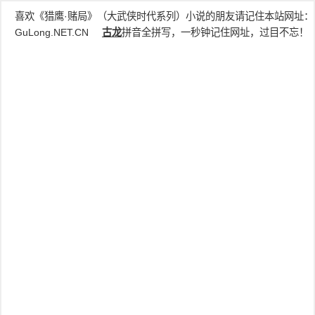
喜欢《猎鹰·赌局》（大武侠时代系列）小说的朋友请记住本站网址：
GuLong.NET.CN
古龙
拼音全拼写，一秒钟记住网址，过目不忘！