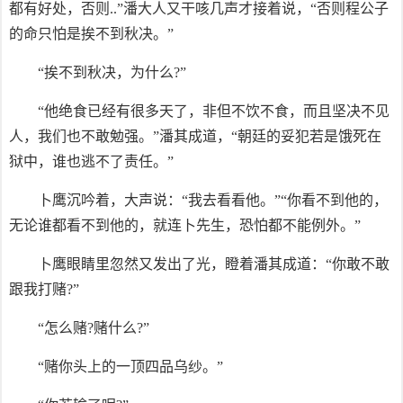
都有好处，否则..”潘大人又干咳几声才接着说，“否则程公子
的命只怕是挨不到秋决。”
“挨不到秋决，为什么?”
“他绝食已经有很多天了，非但不饮不食，而且坚决不见
人，我们也不敢勉强。”潘其成道，“朝廷的妥犯若是饿死在
狱中，谁也逃不了责任。”
卜鹰沉吟着，大声说：“我去看看他。”“你看不到他的，
无论谁都看不到他的，就连卜先生，恐怕都不能例外。”
卜鹰眼睛里忽然又发出了光，瞪着潘其成道：“你敢不敢
跟我打赌?”
“怎么赌?赌什么?”
“赌你头上的一顶四品乌纱。”