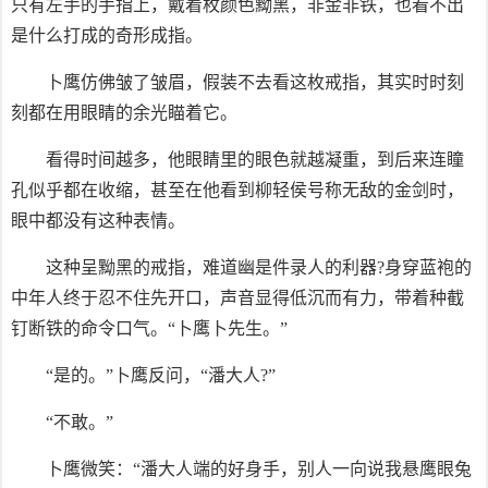
只有左手的手指上，戴着枚颜色黝黑，非金非铁，也看不出
是什么打成的奇形成指。
卜鹰仿佛皱了皱眉，假装不去看这枚戒指，其实时时刻
刻都在用眼睛的余光瞄着它。
看得时间越多，他眼睛里的眼色就越凝重，到后来连瞳
孔似乎都在收缩，甚至在他看到柳轻侯号称无敌的金剑时，
眼中都没有这种表情。
这种呈黝黑的戒指，难道幽是件录人的利器?身穿蓝袍的
中年人终于忍不住先开口，声音显得低沉而有力，带着种截
钉断铁的命令口气。“卜鹰卜先生。”
“是的。”卜鹰反问，“潘大人?”
“不敢。”
卜鹰微笑：“潘大人端的好身手，别人一向说我悬鹰眼兔