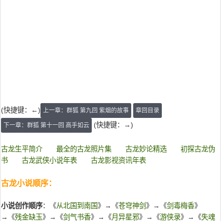
(快捷键：←)
上一章：群狐 第九回 紫烟的故事
章回目录
(快捷键：→)
下一章：群狐 第十一回 高手如云
古龙生平简介
最全的古龙照片集
古龙妙论精选
初探古龙伪
书
古龙武侠小说年表
古龙影视资讯年表
古龙小说顺序：
小说创作顺序
：《
从北国到南国
》→《
苍穹神剑
》→《
剑毒梅香
》
→《
残金缺玉
》→《
剑气书香
》→《
月异星邪
》→《
游侠录
》→《
失魂