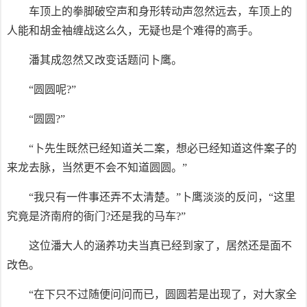
车顶上的拳脚破空声和身形转动声忽然远去，车顶上的
人能和胡金袖缠战这么久，无疑也是个难得的高手。
潘其成忽然又改变话题问卜鹰。
“圆圆呢?”
“圆圆?”
“卜先生既然已经知道关二案，想必已经知道这件案子的
来龙去脉，当然更不会不知道圆圆。”
“我只有一件事还弄不太清楚。”卜鹰淡淡的反问，“这里
究竟是济南府的衙门?还是我的马车?”
这位潘大人的涵养功夫当真已经到家了，居然还是面不
改色。
“在下只不过随便问问而已，圆圆若是出现了，对大家全