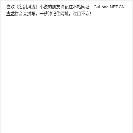
喜欢《名剑风流》小说的朋友请记住本站网址：
GuLong.NET.CN
古龙
拼音全拼写，一秒钟记住网址，过目不忘！