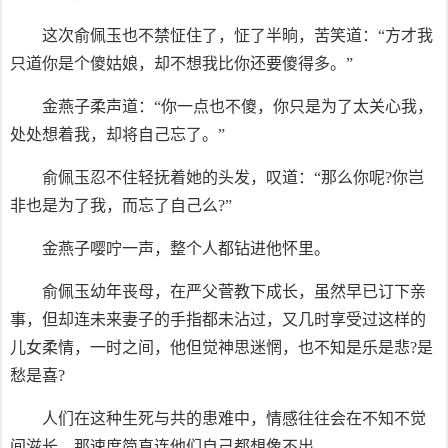
这次俞佩玉也不禁怔住了，怔了半晌，苦笑道：“方才我
只道你是个傻姑娘，却不想我比你还要傻得多。”
金燕子柔声道：“你一点也不傻，你只是为了太关心我，
处处想着我，却将自己忘了。”
俞佩玉忍不住轻抚着她的头发，叹道：“那么你呢?你岂
非也是为了我，而忘了自己么?”
金燕子嘤咛一声，整个人都钻进他怀里。
俞佩玉幼年丧母，在严父菅教下成长，虽然早已订下亲
事，但却连未来妻子的手指都未沾过，又几时享受过这样的
儿女柔情，一时之间，他但觉神思迷惘，也不知是乐是悲?是
愁是喜?
人们在这种生死与共的患难中，情感往往会在不知不觉
间滋长，那速度简直连他们自己都想像不出。