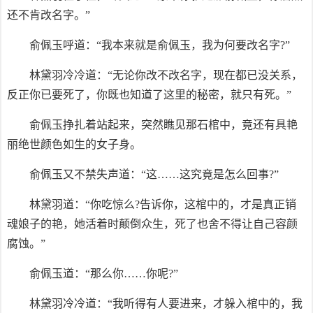
还不肯改名字。”
俞佩玉呼道：“我本来就是俞佩玉，我为何要改名字?”
林黛羽冷冷道：“无论你改不改名字，现在都已没关系，
反正你已要死了，你既也知道了这里的秘密，就只有死。”
俞佩玉挣扎着站起来，突然瞧见那石棺中，竟还有具艳
丽绝世颜色如生的女子身。
俞佩玉又不禁失声道：“这……这究竟是怎么回事?”
林黛羽道：“你吃惊么?告诉你，这棺中的，才是真正销
魂娘子的艳，她活着时颠倒众生，死了也舍不得让自己容颜
腐蚀。”
俞佩玉道：“那么你……你呢?”
林黛羽冷冷道：“我听得有人要进来，才躲入棺中的，我