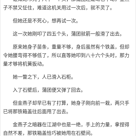
子不禁又怔住，难道这机关用过一次后，就不灵了。
但她还是不死心，想再试一次。
这一次她刚叩了四五个头，蒲团就箭一般滑了出去。
原来她身子苗条，重量不够，身后虽然有个铁盖，但却
令她腰弯得不够低了，所以直等她叩到八十六个头时，那力
量才够将机簧扳动。
她一瞥之下，人已滑入石柜。
入了石壁后，蒲团便又弹了回去。
但金燕子却早已有了打算，她身子刚向前一栽，两只手
已将那铁箱盖往后面甩了出去。
金燕子之暗器在江湖中也是一绝，手上的力量，拿捏得
自然不差，那铁箱盖恰巧被她甩在石壁间。