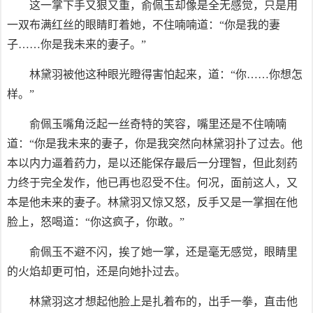
这一掌下手又狠又重，俞佩玉却像是全无感觉，只是用
一双布满红丝的眼睛盯着她，不住喃喃道：“你是我的妻
子……你是我未来的妻子。”
林黛羽被他这种眼光瞪得害怕起来，道：“你……你想怎
样。”
俞佩玉嘴角泛起一丝奇特的笑容，嘴里还是不住喃喃
道：“你是我未来的妻子，你是我突然向林黛羽扑了过去。他
本以内力逼着药力，是以还能保存最后一分理智，但此刻药
力终于完全发作，他已再也忍受不住。何况，面前这人，又
本是他未来的妻子。林黛羽又惊又怒，反手又是一掌掴在他
脸上，怒喝道：“你这疯子，你敢。”
俞佩玉不避不闪，挨了她一掌，还是毫无感觉，眼睛里
的火焰却更可怕，还是向她扑过去。
林黛羽这才想起他脸上是扎着布的，出手一拳，直击他