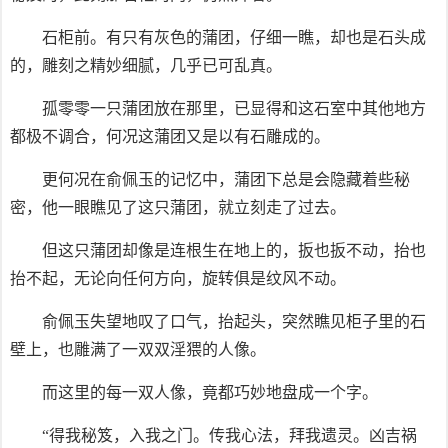
石柜前。有只有灰色的蒲团，仔细一瞧，却也是石头成
的，雕刻之精妙细腻，几乎已可乱真。
孤零零一只蒲团放在那里，已显得和这石室中其他地方
都极不调合，何况这蒲团又是以有石雕成的。
更何况在俞佩玉的记忆中，蒲团下总是会隐藏着些秘
密，他一眼瞧见了这只蒲团，就立刻走了过去。
但这只蒲团却像是连根生在地上的，扳也扳不动，抬也
抬不起，无论向任何方向，旋转俱是纹风不动。
俞佩玉失望地叹了口气，抬起头，突然瞧见柜子里的石
壁上，也雕满了一双双淫猥的人像。
而这里的每一双人像，竟都巧妙地盘成一个字。
“得我秘笈，入我之门。传我心法，拜我遗灵。凶吉祸