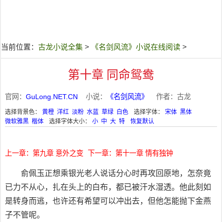
当前位置：
古龙小说全集
>
《名剑风流》小说在线阅读
>
第十章 同命鸳鸯
官网：
GuLong.NET.CN
小说：
《名剑风流》
作者：古龙
选择背景色：
黄橙
洋红
淡粉
水蓝
草绿
白色
选择字体：
宋体
黑体
微软雅黑
楷体
选择字体大小：
小
中
大
特
恢复默认
上一章：第九章 意外之变
下一章：第十一章 情有独钟
俞佩玉正想乘银光老人说话分心时再攻回原地，怎奈竟
已力不从心，扎在头上的白布，都已被汗水湿透。他此刻如
是转身而逃，也许还有希望可以冲出去，但他怎能抛下金燕
子不管呢。