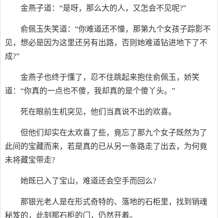
金燕子道：“是呀，那么大的人，又怎会不见呢?”
俞佩玉失笑道：“你难道还不憧，那第九个女孩子踪影不
见，想必是因为这里还另有出路，否则她难道钻进地下了不
成?”
金燕子也终于懂了，忍不住跳起来抱住俞佩玉，娇笑
道：“你真的一点也不傻，我却真的是个傻丫头。”
死在眼前生机突见，他们当真说不出的欢喜。
但他们却实在太欢喜了些，竟忘了那九个女子既然为了
此间的宝藏而来，若是真的已从另一条路走了出去，为何竟
未将藏宝带走?
她既已入了宝山，难道还会空手而回么?
那银光老人是在形式奇特的、落地的石柜里，找到销魂
秘笈的，此刻那石柜的门，仍然开着。