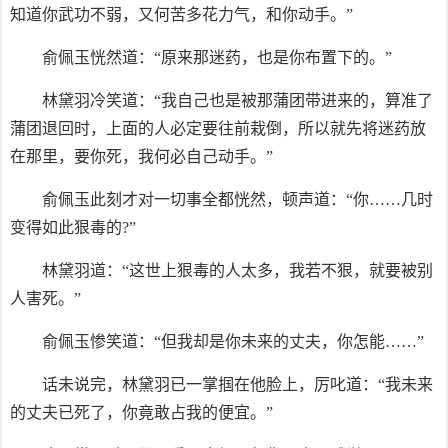
知道你武功不弱，又何苦多花力气，和你动手。”
俞佩玉恍然道：“原来那迷药，也是你布置下的。”
林黛羽冷笑道：“我自己也是被那蒲团带进来的，算准了
蒲团退回时，上面的人必定要往前栽倒，所以就先将迷药放
在那里，要你死，我何必自己动手。”
俞佩玉此刻才对一切事全都恍然，顿声道：“你……几时
变得如此狠毒的?”
林黛羽道：“这世上狠毒的人太多，我若不狠，就要被别
人害死。”
俞佩玉惨笑道：“但我却是你未来的丈夫，你怎能……”
话未说完，林黛羽已一掌掴在他脸上，厉叱道：“我未来
的丈夫已死了，你竟敢占我的便宜。”