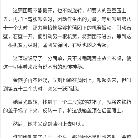
这蒲团既不能扳开，也不能旋转，却要人的重量压上
去，再加上弯腰叩头时，因动作生出的力量。等到叩到第八
十一个头时，那力量恰懊足够将蒲团下的机簧扳动，引动石
壁，石壁一开，便引动另一根机簧，将蒲团带进去，等到这
一根机簧力尽时，蒲团又弹回，石壁也随之合起。
这道理说穿了十分简单，只不过销魂宫主故弄玄虚，便
这一切事看来都有说不出的恐怖神秘。
金燕子再不迟疑，立刻也跪在蒲团上，叩起头来，但叩
到第五十二个头时，突又一跃而起。
她目光四转，找到了一个三尺宽的铁箱子，就将这铁箱
的盖子揭了下来，反转一手，将这铁箱盖顶在后面腰上。
然后，她才又跪到蒲团上去叩头。
谁知她叩完了八十一个头，那蒲团还是动也不动，金燕