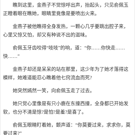
瞧到这里，金燕子不觉惊呼出声，抬起头，只见俞佩玉
正瞪着眼在瞧她，眼睛里竟像是要喷出火来。
金燕子被他瞧得全身发热，一颗心几乎要跳出腔子来，
心里又惊又怕，却又有种说不出的滋味。
俞佩玉牙齿咬得“吱吱”的响，道：“你……你快走……
快……”
金燕子却还是呆呆的站在那里，这少年为了她才落得这
模样，她难道能忍心瞧着他七窍流血而死?
她突然嫣然一笑，向俞佩玉走了过去。
她只觉心里像是有只小鹿在东撞西撞，全身都已开始发
软，也分不清是惊?是怕?是羞?是喜了。
俞佩玉眼睛盯着她，颤声道：“你莫要过来，求求你，莫
要过来?”