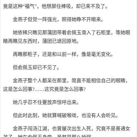
竟是这种“福气”，他想屏住棒吸，却已来不及了。
金燕子但觉一阵强光，照得她睁不开眼来。
她依稀只瞧见那蒲团带着俞佩玉滑入了石柜里，等她眼
睛再瞧见东西时，蒲团已退回原地。
再瞧那柜子，还是和以前一样，像是毫无变化。
但俞佩玉却已不见了。
金燕子整个人都呆在那里，简直不能相信自己的眼睛，
这是怎么回事?……这究竟是怎么回事?
她几乎忍不住要放声惊呼出来。
但此时此刻，她就算喊破喉咙，也没有人会听见。
金燕子闯汤江湖，也曾屡次出生入死，究竟不是普通女