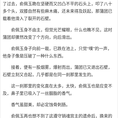
了过去，俞佩玉跪在坚硬而又凹凸不平的石头上，叩了八十
多个头，双膝自然有些麻木痛，还未来得及跃起，那蒲团已
载着他滑入了裂开的石壁。
俞佩玉身不由主，但觉光芒耀眼，什么也瞧不见，这时
蒲团却骤然改变了个方向，向后滑出。
俞佩玉身子向前一栽，已跌在池上，只觉“噗”的一声，
他身子像是压破了一种什么东西。
接着，便有一股烟雾，爆射而出，蒲团已又退出石壁，
石壁立刻又合起，几乎都是在同一刹那里发生的。
这一刹那里的变化直在太多，太快，俞佩玉也是应变不
及，鼻子里已吸入了一丝胭脂的香气。
香气虽甜美，却必定蚀骨刺肠。
俞佩玉再也想不到了这遵守销魂宫主的遗命后，换来的