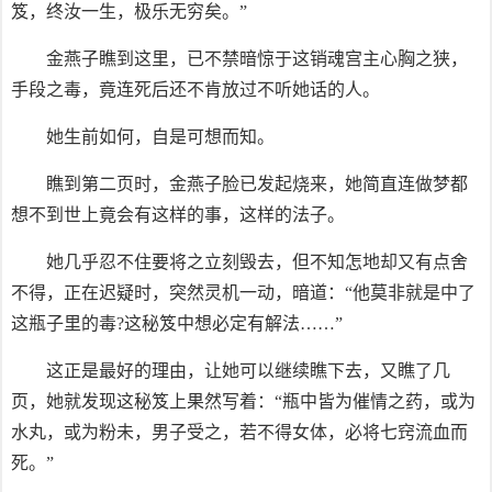
笈，终汝一生，极乐无穷矣。”
金燕子瞧到这里，已不禁暗惊于这销魂宫主心胸之狭，
手段之毒，竟连死后还不肯放过不听她话的人。
她生前如何，自是可想而知。
瞧到第二页时，金燕子脸已发起烧来，她简直连做梦都
想不到世上竟会有这样的事，这样的法子。
她几乎忍不住要将之立刻毁去，但不知怎地却又有点舍
不得，正在迟疑时，突然灵机一动，暗道：“他莫非就是中了
这瓶子里的毒?这秘笈中想必定有解法……”
这正是最好的理由，让她可以继续瞧下去，又瞧了几
页，她就发现这秘笈上果然写着：“瓶中皆为催情之药，或为
水丸，或为粉未，男子受之，若不得女体，必将七窍流血而
死。”