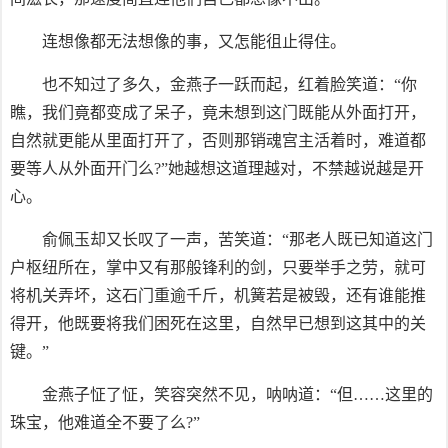
连想像都无法想像的事，又怎能徂止得住。
也不知过了多久，金燕子一跃而起，红着脸笑道：“你
瞧，我们竟都变成了呆子，竟未想到这门既能从外面打开，
自然就更能从里面打开了，否则那销魂宫主活着时，难道都
要等人从外面开门么?”她越想这道理越对，不禁越说越是开
心。
俞佩玉却又长叹了一声，苦笑道：“那老人既已知道这门
户枢纽所在，掌中又有那般锋利的剑，只要举手之劳，就可
将机关弄坏，这石门重逾千斤，机簧若是被毁，还有谁能推
得开，他既要将我们困死在这里，自然早已想到这其中的关
键。”
金燕子怔了怔，笑容突然不见，呐呐道：“但……这里的
珠宝，他难道全不要了么?”