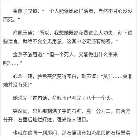
金燕子叹道：“一个人能像她那样活着，自然不甘心没没
而死。”
俞佩玉道：“所以，我想她既然花费这么大功夫，刻下这
些遗言，就绝不会全无用意，这其中必定还有秘密。”
金燕子皱眉道：“但一个死人，又能做出什么事来
呢?……”
心念一转，脸色突然变得苍白，颤声道：“莫非……莫非
她并没有死?”
她说完了这句话，俞佩玉已叩完了八十一个头。
突然间，只见那刻满了字的石壁，竟一分为二，向两旁
分开，石壁后灿烂辉煌，强光炫人眼目。
也就在这同一刹那间，那石蒲团竟如流星般向石柜里滑