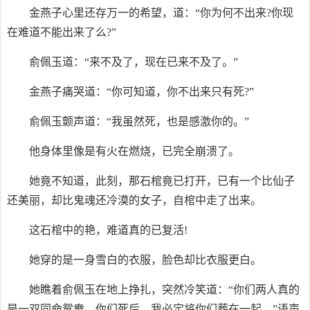
金燕子心里还存万一的希望，道：“你为何不出来?你现
在难道不能出来了么?”
俞佩玉道：“来不及了，现在已来不及了。”
金燕子痛哭道：“你可知道，你不出来只有死?”
俞佩玉颤声道：“我虽然死，也是感激你的。”
他身体里像是有火在燃烧，已完全崩溃了。
她竟不知道，此刻，那石棺竟已打开，已有一个比仙子
还美丽，却比鬼魂还冷漠的女子，自棺中走了出来。
这石棺中的艳，难道真的已复活!
她穿的是一身雪白的衣服，脸色却比衣服更白。
她瞧着俞佩玉在地上挣扎，突然冷笑道：“你们两人真的
是一双同命鸳鸯，你们死后，我必定将你们葬在一起。”语声