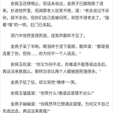
俞佩玉还想喝止，但话未说出，金燕子已踉跄跌了进
来，扑进他怀里，但闻那老人狂笑不绝，道：“老夫说过不杀
你，就不杀你，但你们自己若被闷死，却怨不得老夫了。”接
着“喀”的一响，石门已关起。
洞穴中突然变得死寂，连笑声都听不见了。
金燕子呆了半晌，眼泪终于流下面颊，颤声道：“都是我
连累了你，但你……你为何不一个人逃走。”
俞佩玉叹道：“你又为何不走，你难道不能等逃出去后，
再设法来救我么，那样岂非比两个人都被困死强得多。”
金燕子怔了怔，却又突然“噗哧”一笑。
俞佩玉皱眉道：“你笑什么?难道这道理不对么?”
金燕子幽幽道：“你既然早已想通这道理，为何又不自己
先逃出去，再设法来救我?”