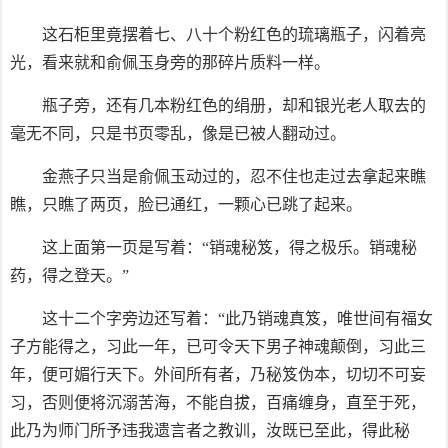
这石柜里竟摆着七、八十个粉红色的琉璃瓶子，闪着亮
光，看来就和俞佩玉身旁的那碎片质料一样。
瓶子旁，还有几本粉红色的绢册，却和银光老人取去的
毫无不同，只是书页零乱，像是已被人翻动过。
金燕子只当是俞佩玉动过的，忍不住也走过去拿起来瞧
瞧，只瞧了两页，脸已通红，一颗心已跳了起来。
这上面第一页是写着：“销魂秘笈，得之极乐。销魂秘
药，得之登天。”
这十二个字旁边还写着：“此乃销魂真笈，唯世间有福女
子方能得之，习此一年，已可令天下男子神魂颠倒，习此三
年，便可媚行天下。外间所有者，乃秘笈伪本，切切不可妄
习，否则便将沉溺苦海，不能自拔，百痛缠身，直至于死，
此乃为师门所予违我遗言者之教训，汝既已至此，得此秘