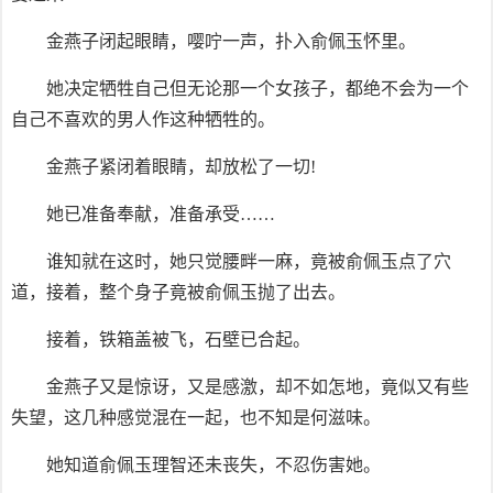
金燕子闭起眼睛，嘤咛一声，扑入俞佩玉怀里。
她决定牺牲自己但无论那一个女孩子，都绝不会为一个
自己不喜欢的男人作这种牺牲的。
金燕子紧闭着眼睛，却放松了一切!
她已准备奉献，准备承受……
谁知就在这时，她只觉腰畔一麻，竟被俞佩玉点了穴
道，接着，整个身子竟被俞佩玉抛了出去。
接着，铁箱盖被飞，石壁已合起。
金燕子又是惊讶，又是感激，却不如怎地，竟似又有些
失望，这几种感觉混在一起，也不知是何滋味。
她知道俞佩玉理智还未丧失，不忍伤害她。