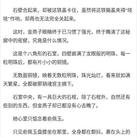
石壁合起来，却被这铁盖卡住，虽然将这铁箱盖夹得“吱
吱”作响，却再也无法完全关起来。
这时，金燕子眼睛终于已习惯了强光，终于瞧清了这秘
窟中的密窟，究竟是什么情况。
这是个八角形的石室，四壁嵌满了龙眼般的明珠，每一
粒明珠后，都有片小小的铜镜。
无数面铜镜，映着无数粒明珠，珠光灿烂，看来就如满
天繁星，全都被那销魂宫主摘下。
石室中央，有一具巨大的石棺，除了石棺外，自然还有
些别的东西，但金燕子却已都没有心去瞧了。
她心里只惦念着俞佩玉。
只见俞佩玉盘膝坐在那里，全身都在颤抖，裹在头上的