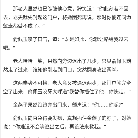
那老人显然也已瞧破他心意，狞笑道：“你此刻若不回
去，老夫就先封起这门户，将她困死再说，那时你便连同命
鸳鸯都做不成了。”
俞佩玉叹了口气，道：“既是如此，你就让路给我过去
吧。”
老人哈哈一笑，果然向旁边退出了几步，只见俞佩玉黯
然走了过来，谁知他刚走到门口，突然翻身攻出两拳。
这两拳势不可挡，老人竟又被逼退两步，那门户就完全
空了出来，俞佩玉咬牙大呼道“我替你挡住了他，你快走。”
金燕子果然踉跄奔出门来，颤声道：“你……你呢?”
俞佩玉简直急得要发疯，真想扼住金燕子的脖子，对她
说：“你难道不会等逃出之后，再设法来救我。”