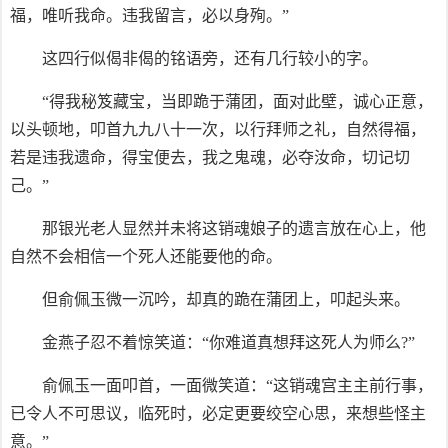
福，唯听我命。违我留言，必以身殉。”
这四行似偈非偈的铭语旁，还有几行较小的字。
“得我秘笈藏宝，当即跪于蒲团，面对此壁，诚心正意，
以头顿地，叩首九九八十一次，以行拜师之礼，自然得福，
若是违我遗命，得宝便去，我之鬼魂，必夺汝命，切记切
己。”
那银光老人显然并未将这销魂娘子的遗言放在心上，他
自然不会相信一个死人还能要他的命。
但俞佩玉微一沉吟，却真的跪在蒲团上，叩起头来。
金燕子忍不着惊笑道：“你难道真想拜这死人为师么?”
俞佩玉一面叩首，一面微笑道：“这销魂宫主主前行事，
已令人不可思议，临死时，必定更要绞空心思，来想些怪主
意。”