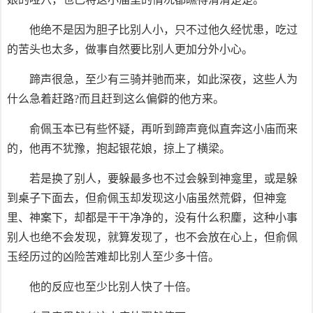
他绝不是因为胆子比别人小，只不过他久经忧患，吃过
的苦头也太多，做事自然要比别人更加分外小心。
蹄声很急，至少有三骑并驰而来，如此深夜，这些人为
什么急着赶路?而且赶到这么偏僻的他方来。
俞佩玉本已有些怀疑，再听到蹄声竟似直奔这小庙而来
的，他再不犹豫，抱起银花娘，掠上了横梁。
若是换了别人，要躲最多也不过会躲到神龛里，或是躲
到桌子下面去，但俞佩玉却发现这小庙虽然荒僻，但神龛
里、神案下，却都是干干净净的，没有什么积麈，这种小事
别人也绝不会发现，就算发现了，也不会放在心上，但俞佩
玉经历过的凶险苦难却比别人至少多十倍。
他的反应也至少比别人快了十倍。