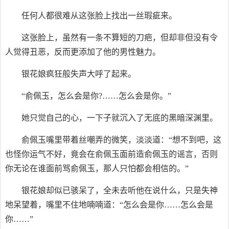
任何人都很难从这张脸上找出一丝瑕疵来。
这张脸上，虽然有一条不算短的刀疤，但却非但没有令
人觉得丑恶，反而更添加了他的男性魅力。
银花娘疯狂般失声大呼了起来。
“俞佩玉，怎么会是你?……怎么会是你。”
她只觉自己的心，一下子就沉入了无底的黑暗深渊里。
俞佩玉嘴里带着丝嘲弄的微笑，淡淡道：“想不到吧，这
也怪你运气不好，竟会在俞佩玉面前造俞佩玉的谣言，否则
你无论在谁面前骂俞佩玉，那人只怕都会相信的。”
银花娘却似已骇呆了，全未去听他在说什么，只是失神
地呆望着，嘴里不住地喃喃道：“怎么会是你……怎么会是
你……”