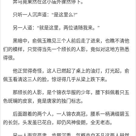
奔马竟果然在这小庙外骤然停下。
只听一人沉声道：“是这里么?”
另一人道：“就是这里，两位请随我来。”
黑暗中，俞佩玉瞧见三个人前后走了进来，也瞧不清他
们的模样，只觉得当先一个颀长的人影，竟似对这地方熟悉
得很。
他正觉得奇怪，这人已燃起了桌上的油灯，灯光起，俞
佩玉看清这三人的脸，惊讶得几乎从梁上跌下来。
那颀长的人影，是个锦衣华服的少年，腰下斜佩着只五
色斑斓的皮衮，竟是唐家的独门标志。
后面跟着的两个人，一人锦衣高冠，腰系一柄满缀碧玉
的长剑，头发虽已花白，却仍风神俊朗，全无老态。
另一人面容严肃，步履沉重，气概亦自不凡这两人赫然