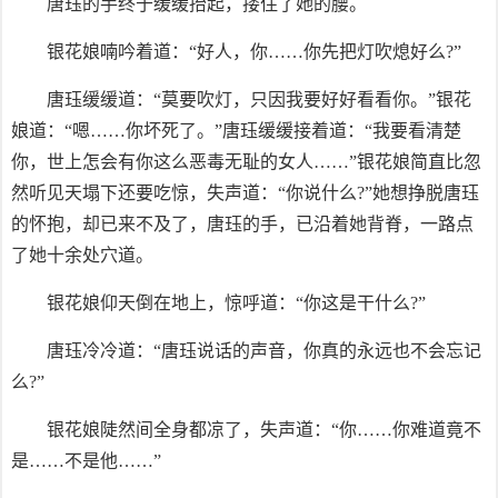
唐珏的手终于缓缓抬起，搂住了她的腰。
银花娘喃吟着道：“好人，你……你先把灯吹熄好么?”
唐珏缓缓道：“莫要吹灯，只因我要好好看看你。”银花
娘道：“嗯……你坏死了。”唐珏缓缓接着道：“我要看清楚
你，世上怎会有你这么恶毒无耻的女人……”银花娘简直比忽
然听见天塌下还要吃惊，失声道：“你说什么?”她想挣脱唐珏
的怀抱，却已来不及了，唐珏的手，已沿着她背脊，一路点
了她十余处穴道。
银花娘仰天倒在地上，惊呼道：“你这是干什么?”
唐珏冷冷道：“唐珏说话的声音，你真的永远也不会忘记
么?”
银花娘陡然间全身都凉了，失声道：“你……你难道竟不
是……不是他……”