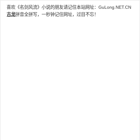
喜欢《名剑风流》小说的朋友请记住本站网址：
GuLong.NET.CN
古龙
拼音全拼写，一秒钟记住网址，过目不忘！