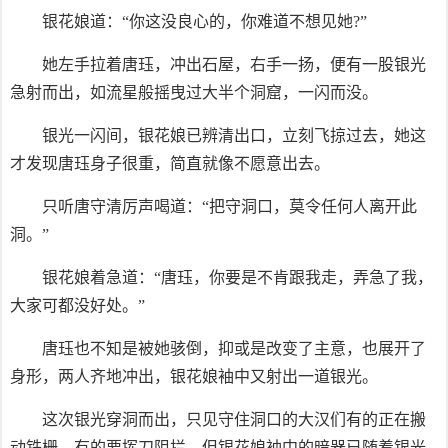
银花娘道：“你这没良心的，你难道不想见她?”
她左手拉着唐珏，冲出石屋，右手一扬，便有一股银光
急射而出，如流星般摇曳过大半个洞窟，一闪而没。
银光一闪间，银花娘已辨清出口，立刻飞掠过去，她这
才发现唐珏身子很重，简直就像不愿意出去。
只听唐守清厉声喝道：“把守洞口，莫令任何人离开此
洞。”
银花娘着急道：“唐珏，你要是不肯跟我走，弄急了我，
大家可都没好处。”
唐珏也不知是被她骇倒，抑或是改变了主意，也展开了
身形，两人齐地冲出，银花娘袖中又射出一道银光。
这次银光穿洞而出，只见守住洞口的大汉们有的正在搬
动铁栅，有的要挥刀阻拦，但银花娘袖中的暗器已随着银光