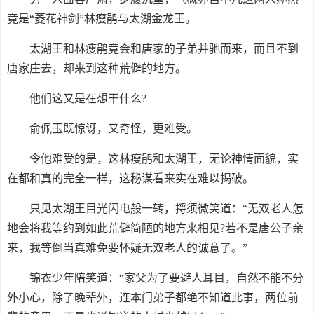
竟是“菱花神剑”林瘦鹃与太湖金龙王。
太湖王和林瘦鹃竟会和唐家的子弟并驰而来，而且不到
唐家庄去，却来到这种荒僻的地方。
他们这又是在想干什么?
俞佩玉既惊讶，又奇怪，更难受。
令他难受的是，这林瘦鹃和太湖王，无论神情面貌，实
在都和真的完全一样，这秘谋看来实在难以揭破。
只见太湖王目光闪电般一转，捋须微笑道：“无双老人怎
地会将我等约到如此荒僻简陋的地方来相见?若不是唐公子亲
来，我等倒当真难免要怀疑无双老人的诚意了。”
锦衣少年陪笑道：“家父为了要避人耳目，自然不能不分
外小心，除了晚辈外，连本门弟子都绝不知道此事，两位前