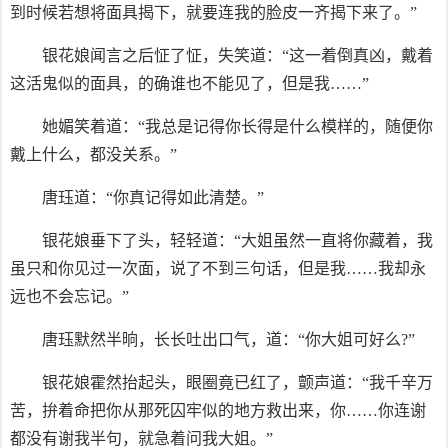
到时候若想将面具揭下，就要连我的脸皮一齐揭下来了。”
银花娘闻言之后怔了怔，失笑道：“这一着倒真凶，戴着
这活鬼似的面具，的确谁也不能见了，但是我……”
她媚笑着道：“我总是记得你长得是什么模样的，随便你
戴上什么，都没关系。”
唐珏道：“你真记得如此清楚。”
银花娘垂下了头，轻轻道：“大姐虽然一直将你藏着，我
虽只和你见过一次面，说了不到三句话，但是我……我却永
远也不会忘记。”
唐珏默然半晌，长长吐出口气，道：“你大姐可好么?”
银花娘霍然抬起头，眼圈竟已红了，颤声道：“我千辛万
苦，拚着命把你从那死囚牢似的地方救出来，你……你连谢
都没有谢我半句，就急着问我大姐。”