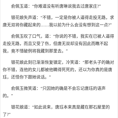
俞佩玉道：“你难道没有听唐琳说我去过唐家庄?”
银花娘失声道：“不错，一定是你被人逼得走投无路，求
唐无双将你藏起来的……我以前为什么会没有想到这一点?”
俞佩玉叹了口气，道：“你说的不错，我实在已被人逼得
走投无路，而且又受了伤，但唐无双却没有因此而瞧不起
我，竟不惜破例将我藏到那里去。”
银花娘此刻已渐渐恢复镇定，冷笑道：“那老头子的确对
你不错，连他的女儿都被他瞒得死死的，还以为你真的是唐
珏，还怪你下跟她说话。”
俞佩玉微笑道：“只因她的确是不会忘记唐珏的语声
的。”
银花娘道：“如此说来，唐珏本来真是藏在那石屋里的
了?”