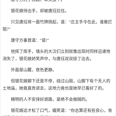
银花娘待出手，却被唐珏拉住。
只见唐珏将一面竹牌扬起，道：“庄主手令在此，谁敢拦
阻?”
唐守方垂首道：“是!”
他挥了挥手，墙头的大汉们立刻就像出现时同样迅速地
消失了，银花娘娇笑声中，与唐珏双双掠了出去。
外面是山麓，夜色更静。
但银花娘脚下还是不停，绕过山丽，山脚下有个无人的
土地庙，她竟直奔进去，这地力竟也是她早已看好了的。
精明的人不安排好退路，是绝不会做贼的。
银花娘这才松了口气，媚笑道：“你总算还有些良心，肯