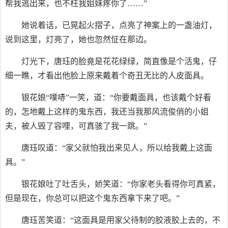
帮我逃出来，也不枉我姐妹疼你了……”
她说着话，已晃起火摺子，点亮了神案上的一盏油灯，
说到这里，灯亮了，她也忽然怔在那边。
灯光下，唐珏的脸竟是花花绿绿，简直像是个活鬼，仔
细一瞧，才看出他脸上原来戴着个奇丑无比的人皮面具。
银花娘“噗哧”一笑，道：“你要戴面具，也该戴个好看
的，怎地戴上这样的鬼东西，我还当我那风流俊俏的小姐
夫，被人毁了容哩，可真骇了我一跳。”
唐珏叹道：“家父就怕我出来见人，所以给我戴上这面
具。”
银花娘吐了吐舌头，娇笑道：“你家老头看得你可真紧，
但是现在，你总可以把这个鬼东西拿下来了吧。”
唐珏苦笑道：“这面具是用家父待制的胶液胶上去的，不