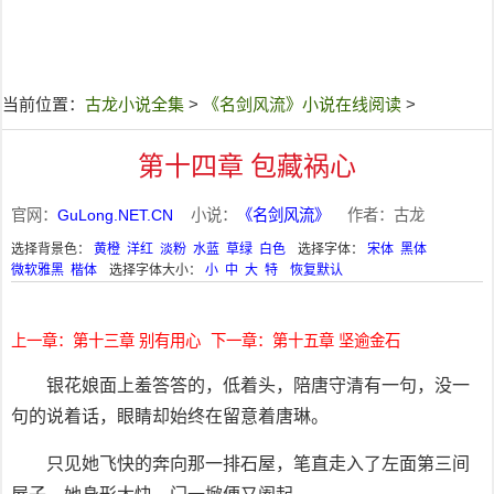
当前位置：
古龙小说全集
>
《名剑风流》小说在线阅读
>
第十四章 包藏祸心
官网：
GuLong.NET.CN
小说：
《名剑风流》
作者：古龙
选择背景色：
黄橙
洋红
淡粉
水蓝
草绿
白色
选择字体：
宋体
黑体
微软雅黑
楷体
选择字体大小：
小
中
大
特
恢复默认
上一章：第十三章 别有用心
下一章：第十五章 坚逾金石
银花娘面上羞答答的，低着头，陪唐守清有一句，没一
句的说着话，眼睛却始终在留意着唐琳。
只见她飞快的奔向那一排石屋，笔直走入了左面第三间