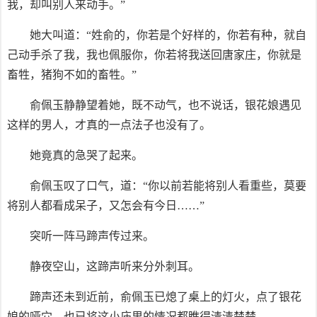
我，却叫别人来动手。”
她大叫道：“姓俞的，你若是个好样的，你若有种，就自
己动手杀了我，我也佩服你，你若将我送回唐家庄，你就是
畜牲，猪狗不如的畜牲。”
俞佩玉静静望着她，既不动气，也不说话，银花娘遇见
这样的男人，才真的一点法子也没有了。
她竟真的急哭了起来。
俞佩玉叹了口气，道：“你以前若能将别人看重些，莫要
将别人都看成呆子，又怎会有今日……”
突听一阵马蹄声传过来。
静夜空山，这蹄声听来分外刺耳。
蹄声还未到近前，俞佩玉已熄了桌上的灯火，点了银花
娘的哑穴，也已将这小庙里的情况都瞧得清清楚楚。