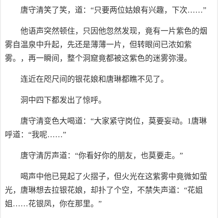
唐守清笑了笑，道：“只要两位姑娘有兴趣，下次……”
他语声突然顿住，只因他忽然发现，竟有一片紫色的烟
雾自温泉中升起，先还是薄薄一片，但转眼间已浓如紫
雾。，再一瞬间，整个洞窟竟都被这紫色的迷雾弥漫。
连近在咫尺间的银花娘和唐琳都瞧不见了。
洞中四下都发出了惊呼。
唐守清变色大喝道：“大家紧守岗位，莫要妄动。1唐琳
呼道：“我呢……”
唐守清厉声道：“你看好你的朋友，也莫要走。”
喝声中他已晃起了火摺子，但火光在这紫雾中竟微如萤
光，唐琳想去拉银花娘，却扑了个空，不禁失声道：“花姐
姐……花银凤，你在那里。”