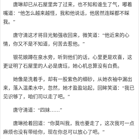
唐琳却已从石屋里奔了过来，也不知和谁生了气，嘟着
嘴道：“他怎么越来越怪，我和他说话，他居然连睬都不睬
我。”
唐守清这才将目光勉强收回来，微笑道：“他近来的心
情，你又不是不知道，何苦去惹他。”
银花娘蹲在泉水旁，听到他们的话，心里更是欢喜，这
更证明了石屋里的人必是唐珏，她心机总算没有白费。
她像是洗着手，却有一股紫色的细砂，从她衣袖中漏出
来，落入温柔水中，忽然，她才盈盈站起，回眸笑道：“我已
见识够了，咱们司以走了吧。”
唐守清道：“四妹……”
唐琳抢着回道：“你莫叫我，我也要走了，这次我可一点
麻烦也没有带给你，现在你总可以放心了吧。”