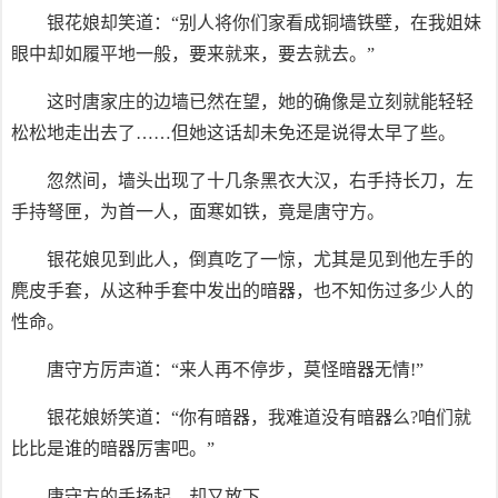
银花娘却笑道：“别人将你们家看成铜墙铁壁，在我姐妹
眼中却如履平地一般，要来就来，要去就去。”
这时唐家庄的边墙已然在望，她的确像是立刻就能轻轻
松松地走出去了……但她这话却未免还是说得太早了些。
忽然间，墙头出现了十几条黑衣大汉，右手持长刀，左
手持弩匣，为首一人，面寒如铁，竟是唐守方。
银花娘见到此人，倒真吃了一惊，尤其是见到他左手的
麂皮手套，从这种手套中发出的暗器，也不知伤过多少人的
性命。
唐守方厉声道：“来人再不停步，莫怪暗器无情!”
银花娘娇笑道：“你有暗器，我难道没有暗器么?咱们就
比比是谁的暗器厉害吧。”
唐守方的手扬起，却又放下。