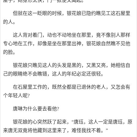
屋子，她身形太快，门一掀便又阖起。
但就在这一眨眼的时候，银花娘已隐约瞧见工这石屋里
的人。
这人背对着门，动也不动地坐在那里，竟不像别人那样
专心地在工作，却像是坐在那里出神，银花娘自然瞧不见他
的脸。
银花娘只瞧见这人的头发是黑的，又黑又亮，她相信自
己的眼睛绝不会瞧错，这人的年纪必定还很轻。
在石屋里工作的，既然全都是已退休的老人，又怎会有
个年轻人呢?
唐琳为什么要去看他?
银花娘的心突然跃了起来，“唐珏，这人一定是唐珏，原
来唐无双竟将他藏到这里来了，难怪我找不着。”