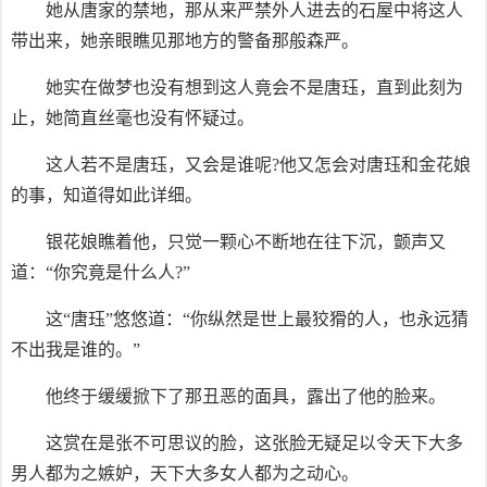
她从唐家的禁地，那从来严禁外人进去的石屋中将这人
带出来，她亲眼瞧见那地方的警备那般森严。
她实在做梦也没有想到这人竟会不是唐珏，直到此刻为
止，她简直丝毫也没有怀疑过。
这人若不是唐珏，又会是谁呢?他又怎会对唐珏和金花娘
的事，知道得如此详细。
银花娘瞧着他，只觉一颗心不断地在往下沉，颤声又
道：“你究竟是什么人?”
这“唐珏”悠悠道：“你纵然是世上最狡猾的人，也永远猜
不出我是谁的。”
他终于缓缓掀下了那丑恶的面具，露出了他的脸来。
这赏在是张不可思议的脸，这张脸无疑足以令天下大多
男人都为之嫉妒，天下大多女人都为之动心。