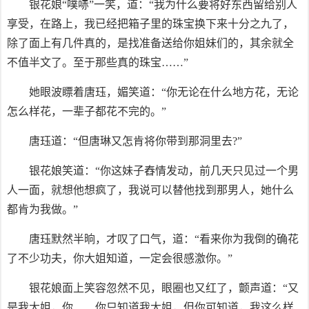
银花娘“噗哧”一笑，道：“我为什么要将好东西留给别人
享受，在路上，我已经把箱子里的珠宝换下来十分之九了，
除了面上有几件真的，是找准备送给你姐妹们的，其余就全
不值半文了。至于那些真的珠宝……”
她眼波瞟着唐珏，媚笑道：“你无论在什么地方花，无论
怎么样花，一辈子都花不完的。”
唐珏道：“但唐琳又怎肯将你带到那洞里去?”
银花娘笑道：“你这妹子舂情发动，前几天只见过一个男
人一面，就想他想疯了，我说可以替他找到那男人，她什么
都肯为我做。”
唐珏默然半晌，才叹了口气，道：“看来你为我倒的确花
了不少功夫，你大姐知道，一定会很感激你。”
银花娘面上笑容忽然不见，眼圈也又红了，颤声道：“又
是我大姐，你……你只知道我大姐，但你可知道，我这么样