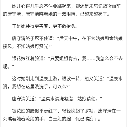
她开心得几乎忍不住要跳起来，却还是未忘记敷衍面前
的唐守清，唐守清瞧着她的一双眼睛，已越来越亮了。
于是她装得更害羞，更不敢抬头。
唐守清终于忍不住道：“后天中午，在下为姑娘和金姑娘
接风，不知姑娘可赏光?”
银花娘红着脸道：“只要姐姐肯去，我……我怎么会不去
呢。”
这时她刚走到温泉上游，眼波一转，忽又笑道：“温泉水
滑，我想在这里洗洗手，可以么?”
唐守清笑道：“温柔水滑洗凝脂，姑娘请便。”
银花娘的脸似乎更红了，轻轻挽起了罗袖，唐守清在一
旁瞧着她舂葱般的手，白玉般的腕，似已瞧痴了。