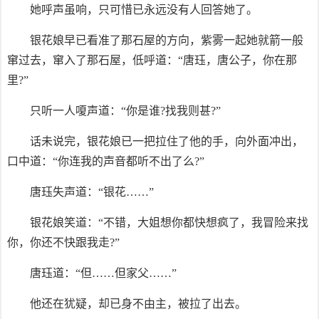
她呼声虽响，只可惜已永远没有人回答她了。
银花娘早已看准了那石屋的方向，紫雾一起她就箭一般
窜过去，窜入了那石屋，低呼道：“唐珏，唐公子，你在那
里?”
只听一人嗄声道：“你是谁?找我则甚?”
话未说完，银花娘已一把拉住了他的手，向外面冲出，
口中道：“你连我的声音都听不出了么?”
唐珏失声道：“银花……”
银花娘笑道：“不错，大姐想你都快想疯了，我冒险来找
你，你还不快跟我走?”
唐珏道：“但……但家父……”
他还在犹疑，却已身不由主，被拉了出去。