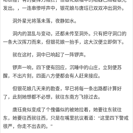
发出。，一连串惨呼声中，银花娘与唐珏已双双冲出洞外。
洞外星光将落未落，夜静如水。
洞内的混乱与变动，还都未传至洞外。只有把守洞口的
一条大汉挥刀而来，但银花娘一抬手，这大汉便立即倒下。
就在这时，洞中已响起了一阵锣声。
锣声一响，四下便有回应，沉睡中的山庄，立刻便苏
醒，不出片刻，四面八方便都会有人赶来接应。
但银花娘几天来的勘查，早已将每一条出路都计算好
了，此刻她想都不必想，就往东南方飞掠过去。
唐珏竟似变成了个傀儡似的被她拉着，她要往东就往
东，她要往西就往西，只是在嘴里抗议着道：“这里四下警戒
很严，你走不出去的。”