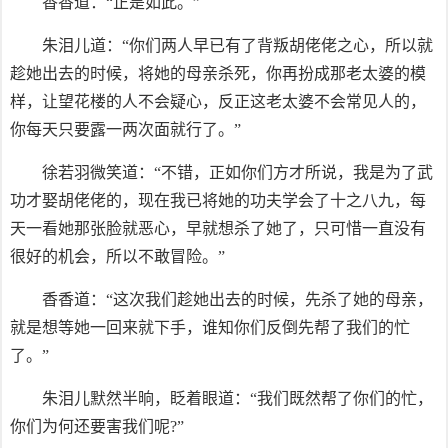
香香道：“正是如此。”
朱泪儿道：“你们两人早已有了背叛胡佬佬之心，所以就
趁她出去的时候，将她的母亲杀死，你再扮成那老太婆的模
样，让望花楼的人不会疑心，反正这老太婆不会常见人的，
你每天只要露一两次面就行了。”
徐若羽微笑道：“不错，正如你们方才所说，我是为了武
功才娶胡佬佬的，现在我已将她的功夫学会了十之八九，每
天一看她那张脸就恶心，早就想杀了她了，只可惜一直没有
很好的机会，所以不敢冒险。”
香香道：“这次我们趁她出去的时候，先杀了她的母亲，
就是想等她一回来就下手，谁知你们反倒先帮了我们的忙
了。”
朱泪儿默然半晌，眨着眼道：“我们既然帮了你们的忙，
你们为何还要害我们呢?”