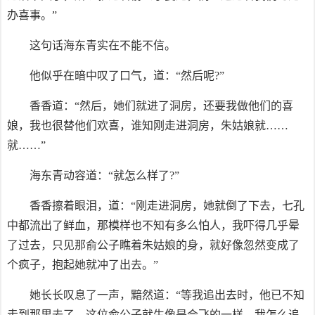
办喜事。”
这句话海东青实在不能不信。
他似乎在暗中叹了口气，道：“然后呢?”
香香道：“然后，她们就进了洞房，还要我做他们的喜
娘，我也很替他们欢喜，谁知刚走进洞房，朱姑娘就……
就……”
海东青动容道：“就怎么样了?”
香香擦着眼泪，道：“刚走进洞房，她就倒了下去，七孔
中都流出了鲜血，那模样也不知有多么怕人，我吓得几乎晕
了过去，只见那俞公子瞧着朱姑娘的身，就好像忽然变成了
个疯子，抱起她就冲了出去。”
她长长叹息了一声，黯然道：“等我追出去时，他已不知
走到那里去了，这位俞公子就生像是会飞的一样，我怎么追