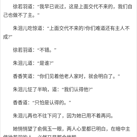
徐若羽道：“我早已说过，这是上面交代不来的，我们自
己也做不了主。”
朱泪儿吃惊道：“上面交代不来的?你们难道还有主人不
成?”
徐若羽道：“不错。”
朱泪儿道：“是谁?”
香香笑道：“你们见着他老人家时，就会明白了。”
朱泪儿怔了半晌，道：“我们认得他?”
香香道：“只怕是认得的。”
朱泪儿再也不往下问了，因为她已用不着再问。
她悄悄望了俞佩玉一眼，两人心里都已明白，在暗中主