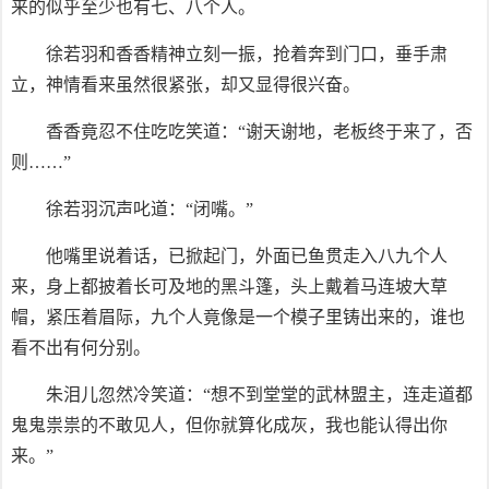
来的似乎至少也有七、八个人。
徐若羽和香香精神立刻一振，抢着奔到门口，垂手肃
立，神情看来虽然很紧张，却又显得很兴奋。
香香竟忍不住吃吃笑道：“谢天谢地，老板终于来了，否
则……”
徐若羽沉声叱道：“闭嘴。”
他嘴里说着话，已掀起门，外面已鱼贯走入八九个人
来，身上都披着长可及地的黑斗篷，头上戴着马连坡大草
帽，紧压着眉际，九个人竟像是一个模子里铸出来的，谁也
看不出有何分别。
朱泪儿忽然冷笑道：“想不到堂堂的武林盟主，连走道都
鬼鬼祟祟的不敢见人，但你就算化成灰，我也能认得出你
来。”