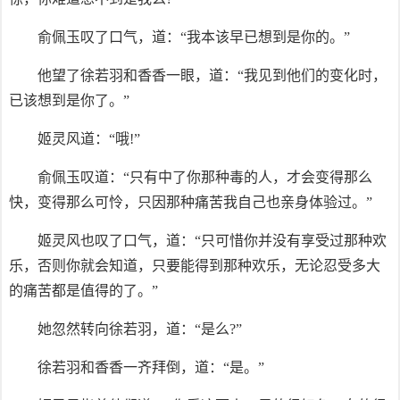
俞佩玉叹了口气，道：“我本该早已想到是你的。”
他望了徐若羽和香香一眼，道：“我见到他们的变化时，
已该想到是你了。”
姬灵风道：“哦!”
俞佩玉叹道：“只有中了你那种毒的人，才会变得那么
快，变得那么可怜，只因那种痛苦我自己也亲身体验过。”
姬灵风也叹了口气，道：“只可惜你并没有享受过那种欢
乐，否则你就会知道，只要能得到那种欢乐，无论忍受多大
的痛苦都是值得的了。”
她忽然转向徐若羽，道：“是么?”
徐若羽和香香一齐拜倒，道：“是。”