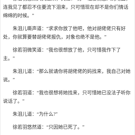
连我见了都忍不住要流下泪来，只可惜现在却不是你们情话
绵绵的时候。”
朱泪儿嘶声道：“求求你放了他吧，他对胡佬佬只有好
处，你就算要替胡佬佬报仇，对象也绝不是他。”
徐若羽微笑道：“我也很想放了他，只可惜我作下了
主。”
朱泪儿道：“那么就请你将胡佬佬的妈找来，我自己对她
说。”
徐若羽道：“我也很想将她找来，只可惜她已没法子听你
说话了。”
朱泪儿道：“为什么?”
徐若羽悠然道：“只因她已死了。”