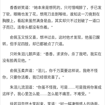
香香娇笑道：“她本来是想死的，只可惜喝醉了，手已发
了软，眼睛也发了花，想用刀去割喉咙，谁知这一刀竟割在
胸膛上，看起来虽然满身是血，其实却只不过划破了一道口
子而已，连骨头都没有伤着。”
俞佩玉又惊又喜，想冲过去，这时他才发现，他虽已醒
转，但手足四肢，却已都被点了穴道。
只听朱泪儿颤声道：“香香，求求你，杀了我吧，我实在
没有脸再见他。”
俞佩玉柔声道：“泪儿，你千万莫要这样说，我绝不怪
你，只要你活着，我已经很欢喜了。”
朱泪儿流泪道：“你虽不怪我，可是……可是我将你害成
这样子，我心里怎么能……怎么能不痛苦，不难受。”
徐若羽忽然大笑起来，笑道：“好一幅凄恻感人的场面，