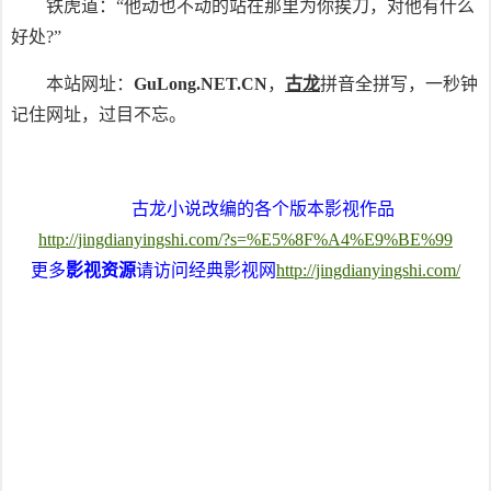
铁虎道：“他动也不动的站在那里为你挨刀，对他有什么
好处?”
本站网址：
GuLong.NET.CN
，
古龙
拼音全拼写，一秒钟
记住网址，过目不忘。
古龙小说改编的各个版本影视作品
http://jingdianyingshi.com/?s=%E5%8F%A4%E9%BE%99
更多
影视资源
请访问经典影视网
http://jingdianyingshi.com/