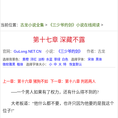
当前位置：
古龙小说全集
>
《三少爷的剑》小说在线阅读
>
第十七章 深藏不露
官网：
GuLong.NET.CN
小说：
《三少爷的剑》
作者：古龙
选择背景色：
黄橙
洋红
淡粉
水蓝
草绿
白色
选择字体：
宋体
黑体
微软雅黑
楷体
选择字体大小：
小
中
大
特
恢复默认
上一章：第十六章 猪狗不如
下一章：第十八章 判若两人
──一个男人如果有了权力，还有什么得不到的?
大老板道：“他什么都不要，也许只因为他要的是我这个
位子!”