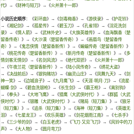
代
》→《
财神与短刀
》→《
火并萧十一郎
》
小说历史顺序
：《
彩环曲
》→《
剑毒梅香
》→《
游侠录
》→《
护花铃
》
→《
湘妃剑
》→《
孤星传
》→《
碧玉刀
》→《
孔雀翎
》→《
浣花洗剑
录
》→《
情人箭
》→《
武林外史
》→《
大旗英雄传
》→《
血海飘香（楚
留香传奇）
》→《
大沙漠（楚留香传奇）
》→《
画眉鸟（楚留香传
奇）
》→《
鬼恋侠情（楚留香新传）
》→《
蝙蝠传奇（楚留香新传）
》
→《
桃花传奇（楚留香新传）
》→《
新月传奇（楚留香新传）
》→《
多
情剑客无情剑
》→《
名剑风流
》→《
绝代双骄
》→《
火并萧十一郎
》
→《
午夜兰花（楚留香新传）
》→《
陆小凤传奇
》→《
绣花大盗
》
→《
决战前后
》→《
银钩赌坊
》→《
幽灵山庄
》→《
凤舞九天
》→《
剑
神一笑
》→《
边城浪子
》→《
九月鹰飞
》→《
天涯·明月·刀
》→《
流星·
蝴蝶·剑
》→《
碧血洗银枪
》→《
长生剑
》→《
霸王枪
》→《
离别钩
》
→《
拳头
》→《
大地飞鹰
》→《
猎鹰（大武侠时代）
》→《
群狐（大武
侠时代）
》→《
银雕（大武侠时代）
》→《
赌局（短刀集）
》→《
狼牙
（短刀集）
》→《
追杀（短刀集）
》→《
海神（短刀集）
》→《
英雄无
泪
》→《
七星龙王
》→《
欢乐英雄
》→《
剑花烟雨江南
》→《
七杀手
》
→《
三少爷的剑
》→《
白玉老虎
》→《
飞刀·又见飞刀
》→《
风铃中的刀
声
》→《
大人物
》→《
圆月弯刀
》