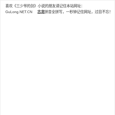
喜欢《三少爷的剑》小说的朋友请记住本站网址：
GuLong.NET.CN
古龙
拼音全拼写，一秒钟记住网址，过目不忘！