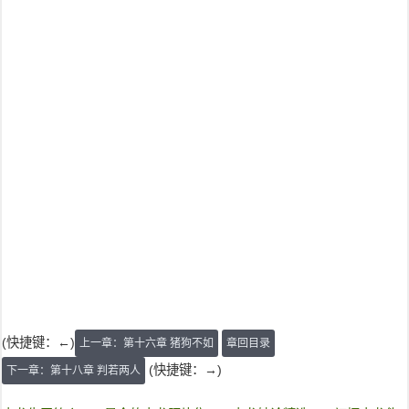
(快捷键：←)
上一章：第十六章 猪狗不如
章回目录
(快捷键：→)
下一章：第十八章 判若两人