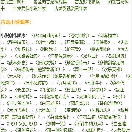
古龙生平简介
最全的古龙照片集
古龙妙论精选
初探古龙伪
书
古龙武侠小说年表
古龙影视资讯年表
古龙小说顺序：
小说创作顺序
：《
从北国到南国
》→《
苍穹神剑
》→《
剑毒梅香
》
→《
残金缺玉
》→《
剑气书香
》→《
月异星邪
》→《
游侠录
》→《
失魂
引
》→《
剑客行
》→《
湘妃剑
》→《
护花铃
》→《
飘香剑雨
》→《
情人
箭
》→《
大旗英雄传
》→《
浣花洗剑录
》→《
龙吟曲
》→《
名剑风流
》
→《
武林外史
》→《
绝代双骄
》→《
楚留香传奇
》→《
多情剑客无情
剑
》→《
蝙蝠传奇（楚留香新传）
》→《
萧十一郎
》→《
欢乐英雄
》
→《
大人物
》→《
桃花传奇（楚留香新传）
》→《
流星·蝴蝶·剑
》→《
边
城浪子
》→《
陆小凤传奇
》→《
九月鹰飞
》→《
七杀手
》→《
绝不低
头
》→《
长生剑
》→《
孔雀翎
》→《
碧玉刀
》→《
多情环
》→《
霸王
枪
》→《
血鹦鹉
》→《
剑花烟雨江南
》→《
天涯·明月·刀
》→《
拳头
》
→《
三少爷的剑
》→《
白玉老虎
》→《
圆月弯刀
》→《
碧血洗银枪
》
→《
大地飞鹰
》→《
七星龙王
》→《
离别钩
》→《
凤舞九天
》→《
新月
传奇（楚留香新传）
》→《
英雄无泪
》→《
午夜兰花（楚留香新传）
》
→《
飞刀·又见飞刀
》→《
剑神一笑
》→《
风铃中的刀声
》→《
白玉雕
龙
》→《
怒剑狂花
》 →《
那一剑的风情
》→《
边城刀声
》→《
大武侠时