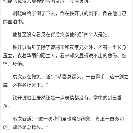
他能感觉得到那种刺骨的寒冷，冷得发抖。
谢晓峰终于倒了下去，倒在铁开诚的剑下，倒在他自己
的血泊中。
他甚至没有看见在背后突袭他的那四个人是谁。
铁开诚看见了除了曹寒玉和袁家兄弟外，还有一个长身
玉立，衣着华丽的陌生人，看来却又显得说不出的悲伤、憔
悴、疲倦。
袁次云在微笑，道：“恭喜总镖头，一击得手，这一剑之
威，必将名扬天下。”
铁开诚脸上居然还是一点表情都没有，掌中的剑已垂
落。
袁次云道：“这一次我们虽也略尽绵薄，真正一击奏功
的，却还是总镖头。”