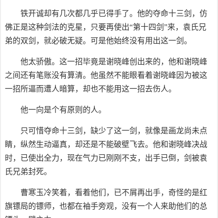
铁开诚却有几次都几乎已得手了。他的夺命十三剑，仿
佛正是这种剑法的克星，只要再使出“第十四剑”来，袁氏兄
弟的双剑，就必破无疑。可是他始终没有用出这一剑。
他太骄傲。这一招毕竟是谢晓峰创出来的，他和谢晓峰
之间还有笔账没有算清。他虽然不能眼看着谢晓峰因为被这
一招所逼而遭人暗算，却也不能用这一招去伤人。
他一向是个有原则的人。
只可惜夺命十三剑，缺少了这一剑，就像是画龙尚未点
睛，纵然生动逼真，却还是不能破壁飞去。他和谢晓峰决战
时，已使出全力，现在气力已刚刚不支，出手已倒，剑被袁
氏兄弟封死。
曹寒玉冷笑着，看着他们，已不屑再出手，奇怪的是红
旗镖局的镖师，也都在袖手旁观，没有一个人来助他们的总