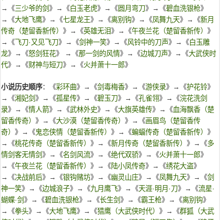
→《
三少爷的剑
》→《
白玉老虎
》→《
圆月弯刀
》→《
碧血洗银枪
》
→《
大地飞鹰
》→《
七星龙王
》→《
离别钩
》→《
凤舞九天
》→《
新月
传奇（楚留香新传）
》→《
英雄无泪
》→《
午夜兰花（楚留香新传）
》
→《
飞刀·又见飞刀
》→《
剑神一笑
》→《
风铃中的刀声
》→《
白玉雕
龙
》→《
怒剑狂花
》 →《
那一剑的风情
》→《
边城刀声
》→《
大武侠时
代
》→《
财神与短刀
》→《
火并萧十一郎
》
小说历史顺序
：《
彩环曲
》→《
剑毒梅香
》→《
游侠录
》→《
护花铃
》
→《
湘妃剑
》→《
孤星传
》→《
碧玉刀
》→《
孔雀翎
》→《
浣花洗剑
录
》→《
情人箭
》→《
武林外史
》→《
大旗英雄传
》→《
血海飘香（楚
留香传奇）
》→《
大沙漠（楚留香传奇）
》→《
画眉鸟（楚留香传
奇）
》→《
鬼恋侠情（楚留香新传）
》→《
蝙蝠传奇（楚留香新传）
》
→《
桃花传奇（楚留香新传）
》→《
新月传奇（楚留香新传）
》→《
多
情剑客无情剑
》→《
名剑风流
》→《
绝代双骄
》→《
火并萧十一郎
》
→《
午夜兰花（楚留香新传）
》→《
陆小凤传奇
》→《
绣花大盗
》
→《
决战前后
》→《
银钩赌坊
》→《
幽灵山庄
》→《
凤舞九天
》→《
剑
神一笑
》→《
边城浪子
》→《
九月鹰飞
》→《
天涯·明月·刀
》→《
流星·
蝴蝶·剑
》→《
碧血洗银枪
》→《
长生剑
》→《
霸王枪
》→《
离别钩
》
→《
拳头
》→《
大地飞鹰
》→《
猎鹰（大武侠时代）
》→《
群狐（大武