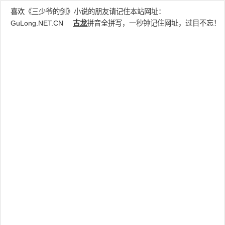
喜欢《三少爷的剑》小说的朋友请记住本站网址：
GuLong.NET.CN
古龙
拼音全拼写，一秒钟记住网址，过目不忘！