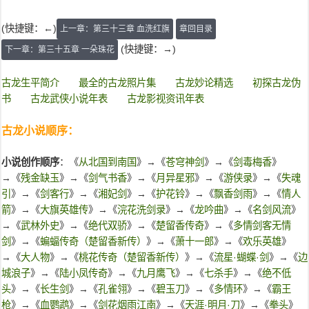
(快捷键：←)
上一章：第三十三章 血洗红旗
章回目录
(快捷键：→)
下一章：第三十五章 一朵珠花
古龙生平简介
最全的古龙照片集
古龙妙论精选
初探古龙伪
书
古龙武侠小说年表
古龙影视资讯年表
古龙小说顺序：
小说创作顺序
：《
从北国到南国
》→《
苍穹神剑
》→《
剑毒梅香
》
→《
残金缺玉
》→《
剑气书香
》→《
月异星邪
》→《
游侠录
》→《
失魂
引
》→《
剑客行
》→《
湘妃剑
》→《
护花铃
》→《
飘香剑雨
》→《
情人
箭
》→《
大旗英雄传
》→《
浣花洗剑录
》→《
龙吟曲
》→《
名剑风流
》
→《
武林外史
》→《
绝代双骄
》→《
楚留香传奇
》→《
多情剑客无情
剑
》→《
蝙蝠传奇（楚留香新传）
》→《
萧十一郎
》→《
欢乐英雄
》
→《
大人物
》→《
桃花传奇（楚留香新传）
》→《
流星·蝴蝶·剑
》→《
边
城浪子
》→《
陆小凤传奇
》→《
九月鹰飞
》→《
七杀手
》→《
绝不低
头
》→《
长生剑
》→《
孔雀翎
》→《
碧玉刀
》→《
多情环
》→《
霸王
枪
》→《
血鹦鹉
》→《
剑花烟雨江南
》→《
天涯·明月·刀
》→《
拳头
》