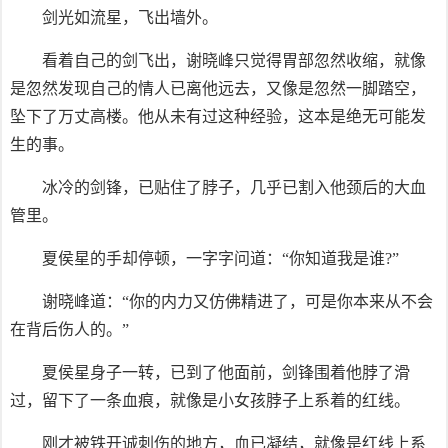
剑光如流星，飞出墙外。
看着自己的剑飞出，谢晓峰只觉得胃部忽然收缩，就像
是忽然发现自己的情人已离他远去，又像是忽然一脚踏空，
坠下了万丈高楼。他从未有过这种经验，这本是绝无可能发
生的事。
冰冷的剑锋，已贴住了脖子，几乎已割入他颈后的大血
管里。
夏侯星的手却停顿，一字字问道：“你知道我是谁?”
谢晓峰道：“你的内力又仿佛精进了，可是你本来从不会
在背后伤人的。”
夏侯星身子一转，已到了他面前，剑锋围着他脖了滑
过，留下了一条血痕，就像是小女孩脖子上系着的红线。
刚才被铁开诚刺伤的地方，血已凝结，就像是红线上系