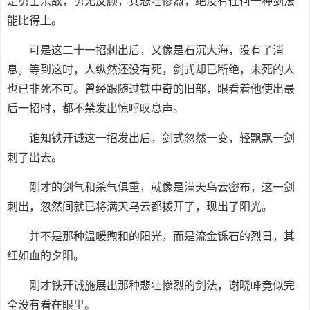
是勇士杀敌，勇无反顾，其悲壮惨烈，绝没有任何一种剑法
能比得上。
可是这二十一招刺出后，又像是石沉大海，没有了消
息。等到这时，人纵然还没有死，剑式却已断绝，未死的人
也已非死不可。曾经跟随过铁中奇的旧部，眼看着他使出最
后一招时，都不禁发出惊呼叹息声。
谁知铁开诚这一招发出后，剑式忽然一变，轻飘飘一剑
刺了出去。
刚才的剑气和杀气俱重，就像是满天乌云密布，这一剑
刺出，忽然间就已将满天乌云都拨开了，现出了阳光。
并不是那种温暖煦和的阳光，而是流金铄石的烈日，其
红如血的夕阳。
刚才铁开诚施展出那种悲壮惨烈的剑法，谢晓峰竟似完
全没有看在眼里。