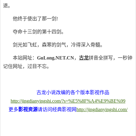
退。
他终于使出了那一剑!
夺命十三剑的第十四剑。
剑光如飞虹，森寒的剑气，冷得深入骨髓。
本站网址：
GuLong.NET.CN
，
古龙
拼音全拼写，一秒钟
记住网址，过目不忘。
古龙小说改编的各个版本影视作品
http://jingdianyingshi.com/?s=%E5%8F%A4%E9%BE%99
更多
影视资源
请访问经典影视网
http://jingdianyingshi.com/