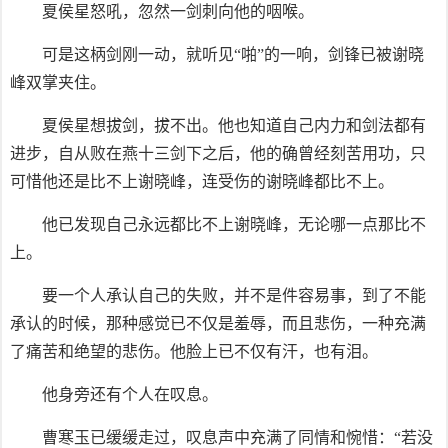
夏侯星怒吼，忽然一剑刺向他的咽喉。
可是这柄剑刚一动，就听见“啪”的一响，剑锋已被谢晓
峰双掌夹住。
夏侯星想拔剑，拔不出。他也知道自己内力和剑法都有
进步，自从败在燕十三剑下之后，他的确曾经刻苦用功，只
可惜他还是比不上谢晓峰，连受伤的谢晓峰都比不上。
他已发现自己永远都比不上谢晓峰，无论哪一点那比不
上。
要一个人承认自己的失败，并不是件容易事，到了不能
承认的时候，那种感觉已不仅是羞辱，而且悲伤，一种充满
了痛苦和绝望的悲伤。他脸上已不仅有汗，也有泪。
他身旁还有个人在叹息。
曹寒玉已缓缓走过，叹息声中充满了同情和惋惜：“若没