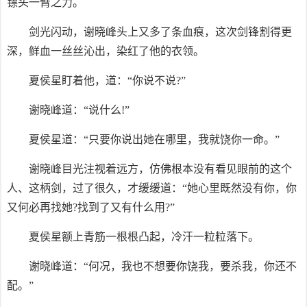
镖头一臂之力。
剑光闪动，谢晓峰头上又多了条血痕，这次剑锋割得更
深，鲜血一丝丝沁出，染红了他的衣领。
夏侯星盯着他，道：“你说不说?”
谢晓峰道：“说什么!”
夏侯星道：“只要你说出她在哪里，我就饶你一命。”
谢晓峰目光注视着远方，仿佛根本没有看见眼前的这个
人、这柄剑，过了很久，才缓缓道：“她心里既然没有你，你
又何必再找她?找到了又有什么用?”
夏侯星额上青筋一根根凸起，冷汗一粒粒落下。
谢晓峰道：“何况，我也不想要你饶我，要杀我，你还不
配。”