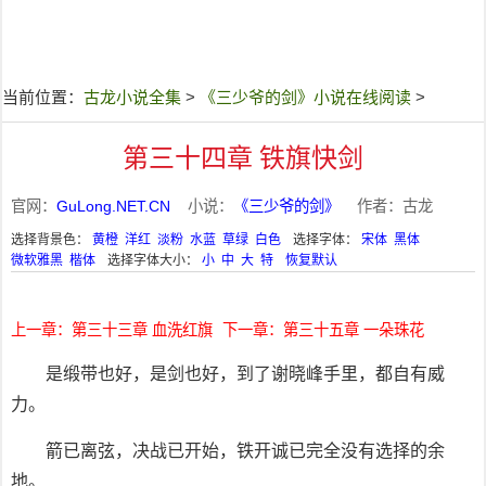
当前位置：
古龙小说全集
>
《三少爷的剑》小说在线阅读
>
第三十四章 铁旗快剑
官网：
GuLong.NET.CN
小说：
《三少爷的剑》
作者：古龙
选择背景色：
黄橙
洋红
淡粉
水蓝
草绿
白色
选择字体：
宋体
黑体
微软雅黑
楷体
选择字体大小：
小
中
大
特
恢复默认
上一章：第三十三章 血洗红旗
下一章：第三十五章 一朵珠花
是缎带也好，是剑也好，到了谢晓峰手里，都自有威
力。
箭已离弦，决战已开始，铁开诚已完全没有选择的余
地。