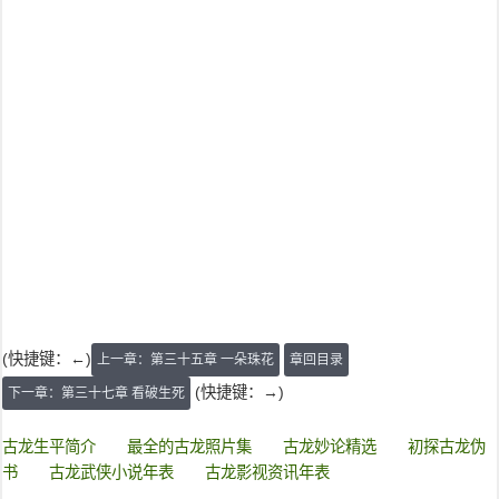
(快捷键：←)
上一章：第三十五章 一朵珠花
章回目录
(快捷键：→)
下一章：第三十七章 看破生死
古龙生平简介
最全的古龙照片集
古龙妙论精选
初探古龙伪
书
古龙武侠小说年表
古龙影视资讯年表