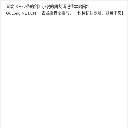
喜欢《三少爷的剑》小说的朋友请记住本站网址：
GuLong.NET.CN
古龙
拼音全拼写，一秒钟记住网址，过目不忘！