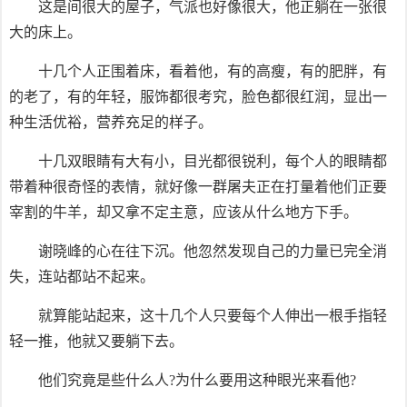
这是间很大的屋子，气派也好像很大，他正躺在一张很
大的床上。
十几个人正围着床，看着他，有的高瘦，有的肥胖，有
的老了，有的年轻，服饰都很考究，脸色都很红润，显出一
种生活优裕，营养充足的样子。
十几双眼睛有大有小，目光都很锐利，每个人的眼睛都
带着种很奇怪的表情，就好像一群屠夫正在打量着他们正要
宰割的牛羊，却又拿不定主意，应该从什么地方下手。
谢晓峰的心在往下沉。他忽然发现自己的力量已完全消
失，连站都站不起来。
就算能站起来，这十几个人只要每个人伸出一根手指轻
轻一推，他就又要躺下去。
他们究竟是些什么人?为什么要用这种眼光来看他?