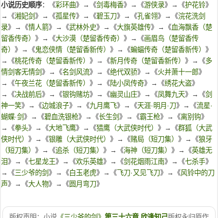
小说历史顺序
：《
彩环曲
》→《
剑毒梅香
》→《
游侠录
》→《
护花铃
》
→《
湘妃剑
》→《
孤星传
》→《
碧玉刀
》→《
孔雀翎
》→《
浣花洗剑
录
》→《
情人箭
》→《
武林外史
》→《
大旗英雄传
》→《
血海飘香（楚
留香传奇）
》→《
大沙漠（楚留香传奇）
》→《
画眉鸟（楚留香传
奇）
》→《
鬼恋侠情（楚留香新传）
》→《
蝙蝠传奇（楚留香新传）
》
→《
桃花传奇（楚留香新传）
》→《
新月传奇（楚留香新传）
》→《
多
情剑客无情剑
》→《
名剑风流
》→《
绝代双骄
》→《
火并萧十一郎
》
→《
午夜兰花（楚留香新传）
》→《
陆小凤传奇
》→《
绣花大盗
》
→《
决战前后
》→《
银钩赌坊
》→《
幽灵山庄
》→《
凤舞九天
》→《
剑
神一笑
》→《
边城浪子
》→《
九月鹰飞
》→《
天涯·明月·刀
》→《
流星·
蝴蝶·剑
》→《
碧血洗银枪
》→《
长生剑
》→《
霸王枪
》→《
离别钩
》
→《
拳头
》→《
大地飞鹰
》→《
猎鹰（大武侠时代）
》→《
群狐（大武
侠时代）
》→《
银雕（大武侠时代）
》→《
赌局（短刀集）
》→《
狼牙
（短刀集）
》→《
追杀（短刀集）
》→《
海神（短刀集）
》→《
英雄无
泪
》→《
七星龙王
》→《
欢乐英雄
》→《
剑花烟雨江南
》→《
七杀手
》
→《
三少爷的剑
》→《
白玉老虎
》→《
飞刀·又见飞刀
》→《
风铃中的刀
声
》→《
大人物
》→《
圆月弯刀
》
版权声明：小说
《三少爷的剑》
第三十六章 欣逢知己
版权永归原作