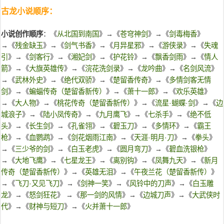
古龙小说顺序：
小说创作顺序
：《
从北国到南国
》→《
苍穹神剑
》→《
剑毒梅香
》
→《
残金缺玉
》→《
剑气书香
》→《
月异星邪
》→《
游侠录
》→《
失魂
引
》→《
剑客行
》→《
湘妃剑
》→《
护花铃
》→《
飘香剑雨
》→《
情人
箭
》→《
大旗英雄传
》→《
浣花洗剑录
》→《
龙吟曲
》→《
名剑风流
》
→《
武林外史
》→《
绝代双骄
》→《
楚留香传奇
》→《
多情剑客无情
剑
》→《
蝙蝠传奇（楚留香新传）
》→《
萧十一郎
》→《
欢乐英雄
》
→《
大人物
》→《
桃花传奇（楚留香新传）
》→《
流星·蝴蝶·剑
》→《
边
城浪子
》→《
陆小凤传奇
》→《
九月鹰飞
》→《
七杀手
》→《
绝不低
头
》→《
长生剑
》→《
孔雀翎
》→《
碧玉刀
》→《
多情环
》→《
霸王
枪
》→《
血鹦鹉
》→《
剑花烟雨江南
》→《
天涯·明月·刀
》→《
拳头
》
→《
三少爷的剑
》→《
白玉老虎
》→《
圆月弯刀
》→《
碧血洗银枪
》
→《
大地飞鹰
》→《
七星龙王
》→《
离别钩
》→《
凤舞九天
》→《
新月
传奇（楚留香新传）
》→《
英雄无泪
》→《
午夜兰花（楚留香新传）
》
→《
飞刀·又见飞刀
》→《
剑神一笑
》→《
风铃中的刀声
》→《
白玉雕
龙
》→《
怒剑狂花
》 →《
那一剑的风情
》→《
边城刀声
》→《
大武侠时
代
》→《
财神与短刀
》→《
火并萧十一郎
》