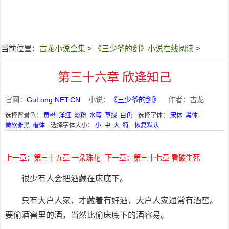
当前位置：
古龙小说全集
>
《三少爷的剑》小说在线阅读
>
第三十六章 欣逢知己
官网：
GuLong.NET.CN
小说：
《三少爷的剑》
作者：古龙
选择背景色：
黄橙
洋红
淡粉
水蓝
草绿
白色
选择字体：
宋体
黑体
微软雅黑
楷体
选择字体大小：
小
中
大
特
恢复默认
上一章：第三十五章 一朵珠花
下一章：第三十七章 看破生死
很少有人会把酒藏在床底下。
只有大户人家，才藏着有好酒，大户人家通常有酒窖。
要偷酒窖里的酒，当然比偷床底下的酒容易。