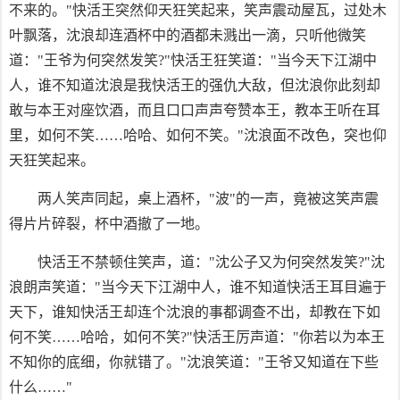
不来的。"快活王突然仰天狂笑起来，笑声震动屋瓦，过处木
叶飘落，沈浪却连酒杯中的酒都未溅出一滴，只听他微笑
道："王爷为何突然发笑?"快活王狂笑道："当今天下江湖中
人，谁不知道沈浪是我快活王的强仇大敌，但沈浪你此刻却
敢与本王对座饮酒，而且口口声声夸赞本王，教本王听在耳
里，如何不笑……哈哈、如何不笑。"沈浪面不改色，突也仰
天狂笑起来。
两人笑声同起，桌上酒杯，"波"的一声，竟被这笑声震
得片片碎裂，杯中酒撤了一地。
快活王不禁顿住笑声，道："沈公子又为何突然发笑?"沈
浪朗声笑道："当今天下江湖中人，谁不知道快活王耳目遍于
天下，谁知快活王却连个沈浪的事都调查不出，却教在下如
何不笑……哈哈，如何不笑?"快活王厉声道："你若以为本王
不知你的底细，你就错了。"沈浪笑道："王爷又知道在下些
什么……"