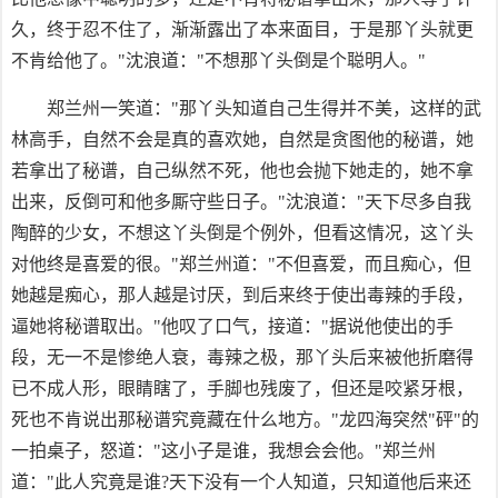
久，终于忍不住了，渐渐露出了本来面目，于是那丫头就更
不肯给他了。"沈浪道："不想那丫头倒是个聪明人。"
郑兰州一笑道："那丫头知道自己生得并不美，这样的武
林高手，自然不会是真的喜欢她，自然是贪图他的秘谱，她
若拿出了秘谱，自己纵然不死，他也会抛下她走的，她不拿
出来，反倒可和他多厮守些日子。"沈浪道："天下尽多自我
陶醉的少女，不想这丫头倒是个例外，但看这情况，这丫头
对他终是喜爱的很。"郑兰州道："不但喜爱，而且痴心，但
她越是痴心，那人越是讨厌，到后来终于使出毒辣的手段，
逼她将秘谱取出。"他叹了口气，接道："据说他使出的手
段，无一不是惨绝人衰，毒辣之极，那丫头后来被他折磨得
已不成人形，眼睛瞎了，手脚也残废了，但还是咬紧牙根，
死也不肯说出那秘谱究竟藏在什么地方。"龙四海突然"砰"的
一拍桌子，怒道："这小子是谁，我想会会他。"郑兰州
道："此人究竟是谁?天下没有一个人知道，只知道他后来还