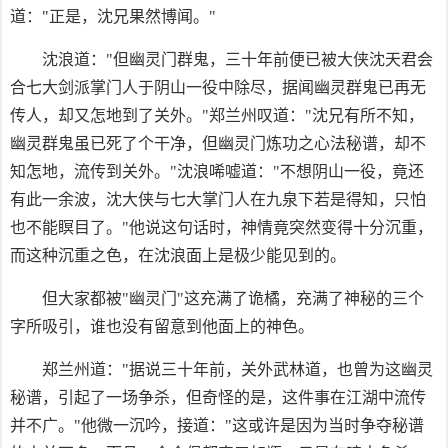
道："正是，沈兄果然博闻。"
沈浪道："但幽灵门群鬼，三十年前便已被大侠沈天君会
合七大剑派掌门人于阴山一役中除尽，据闻幽灵群鬼已再无
传人，却又怎地到了关外。"郑兰州叹道："沈兄有所不知，
幽灵群鬼虽已死了个干净，但幽灵门炼功之心法秘谱，却不
知怎地，流传到关外。"沈浪唏嘘道："不想阴山一役，竟还
有此一余波，沈大侠与七大掌门人在九泉下若是得知，只怕
也不能瞑目了。"他说这句话时，神情竟突然变得十分沉重，
而这种沉重之色，在沈浪面上是极少能见到的。
但大家都被"幽灵门"这充满了诡橘，充满了神秘的三个
字所吸引，谁也没有留意到他面上的神色。
郑兰州道："据说三十年前，关外武林道，也曾为这幽灵
秘谱，引起了一场争杀，但奇怪的是，这件事在江湖中流传
并不广。"他微一沉吟，接道："这或许是因为当时争夺秘谱