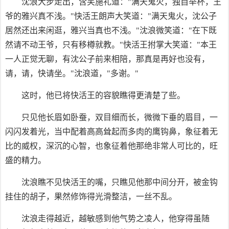
沈浪大步走出，含笑施礼道："满天鬼火，独自举杯，王
爷的雅兴真不浅。"快活王朗声大笑道："满天鬼火，沈公子
居然还出来闲逛，雅兴当真也不浅。"沈浪微笑道："在下既
然请不动王爷，只有移樽就教。"快活王拊掌大笑道："本王
一人正觉无聊，有沈公子前来相陪，那真是再好也没有，
请，请，快请坐。"沈浪道，"多谢。"
这时，他已将快活王的容貌瞧得更清楚了些。
只见他长眉如卧蚕，双目细而长，微微下垂的眉目，一
闪闪发着光，当中配着高高耸起而多肉的鹰钩鼻，象征着无
比的威权，深沉的心智，也象征着他那绝非常人可比的，旺
盛的精力。
沈浪瞧不见快活王的嘴，只瞧见他那中间分开，被金钩
挂住的胡子，果然修饰得光滑整洁，一丝不乱。
沈浪走得越近，越敏感到他气势之凌人，他穿得虽随