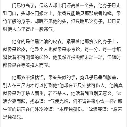
门已够高了，但这人却比门还高着一个头，他身子已走
到门口，头却在门媚之上，染香只能瞧见那那瘦骨峋鳞，像
竹竿般的身子，却瞧不见他的头，但只瞧见这身子，却已足
够使人心里冒出一股寒气。
他穿的是件黑油油的皮衣，紧裹着他那瘦长的身子上，
就像是蛇皮，他整个人也就像是条毒蛇，每一分，每一寸都
潜伏着不可测量的凶险，他虽然连指尖都未动一动，但随时
都像是在等着择人而噬。
他那双干燥枯涩，像蛇头似的手，竟几乎已垂到膝盖，
别人在三尺内才可以打到他"他却在五尺外就可伤人。他简真
就像是为了杀人而生，若不杀人，他活着简直别无意义。沈
浪含笑而起，抱拳道："气使光临，何不请进来小饮一杯?"那
生涩的语声在门外冷冷道："本座独孤伤。"沈浪笑道："原来
是独孤兄。"