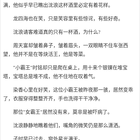
满，他似乎早已瞧出沈浪这杯酒里必定有着花样。
龙四海也在笑，只是笑容里有些惊诧，有些好奇。
沈浪请客难道真的只有一杯酒，为什么?
周天富却皱着鼻子，皱着眉头，一双眼睛不住车张西
望，他并不是在等炔活王，他是等菜。
"小霸王"时铭却只是爬在桌上，用十来个银锞在堆宝
塔，宝塔总是堆不成，他不住地在叹着气。
染香心里在好笑，这位小霸王被昨夜那一骇，居然变乖
了，衣服穿得整整齐齐，手也洗得干干净净。
那位"女霸王"居然没有来，莫非是被吓病了。
沈浪静静地瞧着他们，嘴角的微笑仍是那么潇洒。
子时早已过去，窗外星光满天。