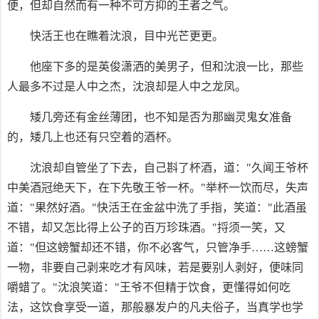
便，但却自然而有一种不可方抑的王者之气。
快活王也在瞧着沈浪，目中光芒更更。
他座下多的是英俊潇洒的美男子，但和沈浪一比，那些
人最多不过是人中之杰，沈浪却是人中之龙凤。
矮几旁还有金丝薄团，也不知是否为那幽灵鬼女准备
的，矮几上也还有只空着的酒杯。
沈浪却自管坐了下去，自己斟了杯酒，道："久闻王爷杯
中美酒冠绝天下，在下先敬王爷一杯。"举杯一饮而尽，失声
道："果然好酒。"快活王在金盆中洗了手指，笑道："此酒虽
不错，却又怎比得上公子的百万珍珠酒。"捋须一笑，又
道："但这螃蟹却还不错，你不必客气，只管净手……这螃蟹
一物，非要自己剥来吃才有风味，若是要别人剥好，便味同
嚼蜡了。"沈浪笑道："王爷不但精于饮食，更懂得如何吃
法，这饮食享受一道，那般暴发户的凡夫俗子，当真学也学