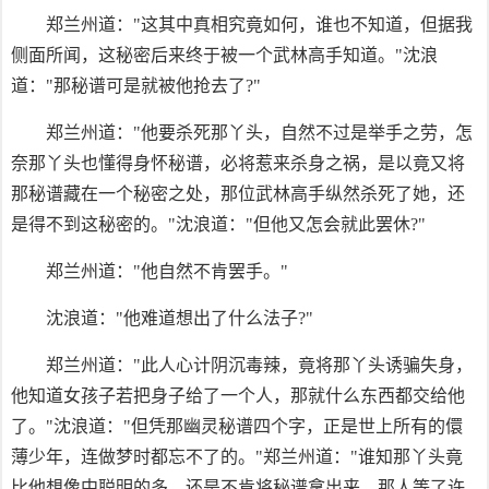
郑兰州道："这其中真相究竟如何，谁也不知道，但据我
侧面所闻，这秘密后来终于被一个武林高手知道。"沈浪
道："那秘谱可是就被他抢去了?"
郑兰州道："他要杀死那丫头，自然不过是举手之劳，怎
奈那丫头也懂得身怀秘谱，必将惹来杀身之祸，是以竟又将
那秘谱藏在一个秘密之处，那位武林高手纵然杀死了她，还
是得不到这秘密的。"沈浪道："但他又怎会就此罢休?"
郑兰州道："他自然不肯罢手。"
沈浪道："他难道想出了什么法子?"
郑兰州道："此人心计阴沉毒辣，竟将那丫头诱骗失身，
他知道女孩子若把身子给了一个人，那就什么东西都交给他
了。"沈浪道："但凭那幽灵秘谱四个字，正是世上所有的儇
薄少年，连做梦时都忘不了的。"郑兰州道："谁知那丫头竟
比他想像中聪明的多，还是不肯将秘谱拿出来，那人等了许