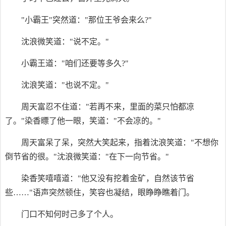
"小霸王"突然道："那位王爷会来么?"
沈浪微笑道："说不定。"
小霸王道："咱们还要等多久?"
沈浪笑道："也说不定。"
周天富忍不住道："若再不来，里面的菜只怕都凉
了。"染香瞟了他一眼，笑道："不会凉的。"
周天富呆了呆，突然大笑起来，指着沈浪笑道："不想你
倒节省的很。"沈浪微笑道："在下一向节省。"
染香笑嘻嘻道："他又没有挖着金矿，自然该节省
些……"语声突然顿住，笑容也凝结，眼睁睁瞧着门。
门口不知何时己多了个人。