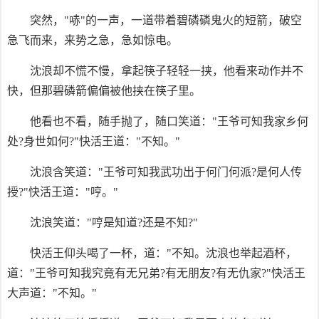
突然，"哧"的一声，一道带着碧磷磷鬼火的短箭，破空
急飞而来，来势之急，急如惊电。
沈浪却不慌不慢，拿起筷子轻轻一挟，他看来动作并不
快，但那碧磷箭偏偏被他挟在筷子里。
他看也不看，随手抛了，随口笑道："王爷可知我家乡何
处?身世如何?"快活王道："不知。"
沈浪含笑道："王爷可知我武功出于何门何派?是何人传
授?"快活王道："哼。"
沈浪笑道："哼是知道?还是不知?"
快活王仰头喝了一杯，道："不知。沈浪也举起酒杯，
道："王爷可知我究竟有无兄弟?有无朋友?有无仇家?"快活王
大声道："不知。"