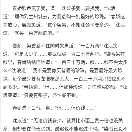
春娇脸色变了变，道："沈公子要…要找我。"沈浪
道："烦你到兰州城去，为我选购一批最好的珍珠。"春娇这
才放心，展颜笑道："这个容易，不知沈公子要多少。"沈浪
道："就买一百万两的吧。"
春娇、染香忍不住同时失声道："一百万两?"沈浪笑
道："可是太少了……那么就买一百三十万两吧。"染香呆在
那里，春娇结结巴地道："一百三十万两，那……那不会太多
么?"沈浪道："我不是要你买普通的珍珠，是要最好最大珍
珠，每个最少要有龙眼核那么大，一百三十万两只怕也买不
到多少。"春娇道："但……但那种珍珠，只怕难买的很。"沈
浪笑道："只要有银子，还怕买不到。"
春娇透了口气，道："但……但价钱……"
沈浪道："无论价钱多少，就算比市面上贵一倍也没关
系，但却要在今天买到，最迟也不能迟过子时。"染香已忍不