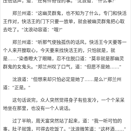
压低话声，道："还有件奇怪的事。"沈浪道："什么事?"
郑兰州道："这幽灵群鬼，也不知为了什么，专门和快活
王作对，快活王的门下只要一放单，就会被幽灵群鬼把心取
去吃了。"沈浪动容道："哦?"
郑兰州道："听那气使独孤伤的话风，快活王今天要等一
个人来开膛取心，今天要来找快活王的，只怕就是，就
是……"染香瞪大了眼睛，忍不住脱口道："莫非就是那幽灵
群鬼的女鬼头。"郑兰州叹了口气，道："但愿不是她……"
沈浪道："但想来却只怕必定是她了……是么?"郑兰州
道："正是。"
这句话说完，众人突然觉得身子有些发冷，一个个呆呆
地坐在那里，也没有一个人说话。
过了半晌，周天富突然站了起来，道："我一听可怕的
事，肚子就饿，可得去吃饭了。"沈浪微笑道："这杯酒……"