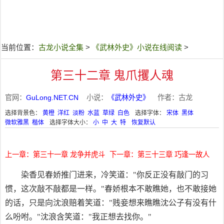
当前位置：
古龙小说全集
>
《武林外史》小说在线阅读
>
第三十二章 鬼爪攫人魂
官网：
GuLong.NET.CN
小说：
《武林外史》
作者：古龙
选择背景色：
黄橙
洋红
淡粉
水蓝
草绿
白色
选择字体：
宋体
黑体
微软雅黑
楷体
选择字体大小：
小
中
大
特
恢复默认
上一章：第三十一章 龙争并虎斗
下一章：第三十三章 巧逢一故人
染香见春娇推门进来，冷笑道："你反正没有敲门的习
惯，这次敲不敲都是一样。"春娇根本不敢瞧她，也不敢接她
的话，只是向沈浪赔着笑道："贱妾想来瞧瞧沈公子有没有什
么吩咐。"沈浪含笑道："我正想去找你。"