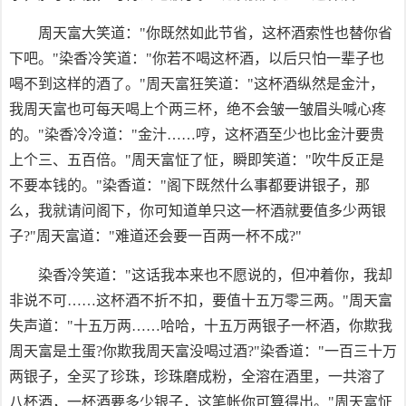
周天富大笑道："你既然如此节省，这杯酒索性也替你省
下吧。"染香冷笑道："你若不喝这杯酒，以后只怕一辈子也
喝不到这样的酒了。"周天富狂笑道："这杯酒纵然是金汁，
我周天富也可每天喝上个两三杯，绝不会皱一皱眉头喊心疼
的。"染香冷冷道："金汁……哼，这杯酒至少也比金汁要贵
上个三、五百倍。"周天富怔了怔，瞬即笑道："吹牛反正是
不要本钱的。"染香道："阁下既然什么事都要讲银子，那
么，我就请问阁下，你可知道单只这一杯酒就要值多少两银
子?"周天富道："难道还会要一百两一杯不成?"
染香冷笑道："这话我本来也不愿说的，但冲着你，我却
非说不可……这杯酒不折不扣，要值十五万零三两。"周天富
失声道："十五万两……哈哈，十五万两银子一杯酒，你欺我
周天富是土蛋?你欺我周天富没喝过酒?"染香道："一百三十万
两银子，全买了珍珠，珍珠磨成粉，全溶在酒里，一共溶了
八杯酒，一杯酒要多少银子，这笔帐你可算得出。"周天富怔