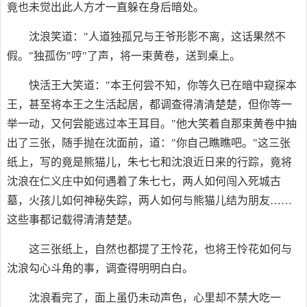
竟也未觉出此人方才一直躲在身后暗处。
沈浪笑道："人道独孤兄与王爷形影不离，这话果然不
假。"独孤伤"哼"了声，将一束黄卷，送到桌上。
快活王大笑道："本王何尝不知，你等久已在暗中窥探本
王，甚至将本王之生活起居，都调查得清清楚楚，但你等一
举一动，又何尝能逃过本王耳目。"他大笑着自那束黄卷中抽
出了三张，随手抛在沈面前，道："你自己瞧瞧吧。"这三张
纸上，写的竟是熊猫儿，朱七七和沈浪近日来的行踪，竟将
沈浪在仁义庄中如何遇着了朱七七，两人如何闯入死城古
墓，火孩儿如何神秘失踪，两人如何与熊猫儿结为朋友……
这些事都记载得清清楚楚。
这三张纸上，自然也都提了王怜花，也将王怜花如何与
沈浪勾心斗角的事，调查得明明白白。
沈浪看完了，面上虽仍未动声色，心里却不禁大吃一