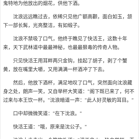
鬼特地为他放出的烟花，供他下酒。
沈浪远远瞧过去，依稀只见他广额高颧，面白如玉，颔
下一部长髯，光亮整洁，有如缎子。
沈浪不禁吸了口气，他终于瞧见了快活王，这数十年
来，天下武林道中最最神秘，也最最狠毒的传奇人物。
只见快活王用耳畔两只金钩，挂起了胡子，剥了个蟹
黄，放在嘴里大嚼，又用满满一杯酒冲了下去。
然后，他放下酒杯，满足地叹了口气，突然面向沈浪藏
身之处，朗声一笑，又自举杯大笑道："阁下既已来了，何不
过来与本王饮一杯。"沈浪暗道一声："此人好灵敏的耳目。"
口中却微微笑道："在下沈浪。"
快活王道："哦，原来是沈公子。"