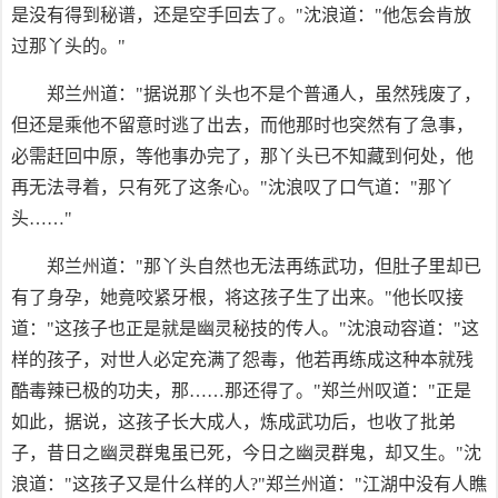
是没有得到秘谱，还是空手回去了。"沈浪道："他怎会肯放
过那丫头的。"
郑兰州道："据说那丫头也不是个普通人，虽然残废了，
但还是乘他不留意时逃了出去，而他那时也突然有了急事，
必需赶回中原，等他事办完了，那丫头已不知藏到何处，他
再无法寻着，只有死了这条心。"沈浪叹了口气道："那丫
头……"
郑兰州道："那丫头自然也无法再练武功，但肚子里却已
有了身孕，她竟咬紧牙根，将这孩子生了出来。"他长叹接
道："这孩子也正是就是幽灵秘技的传人。"沈浪动容道："这
样的孩子，对世人必定充满了怨毒，他若再练成这种本就残
酷毒辣已极的功夫，那……那还得了。"郑兰州叹道："正是
如此，据说，这孩子长大成人，炼成武功后，也收了批弟
子，昔日之幽灵群鬼虽已死，今日之幽灵群鬼，却又生。"沈
浪道："这孩子又是什么样的人?"郑兰州道："江湖中没有人瞧