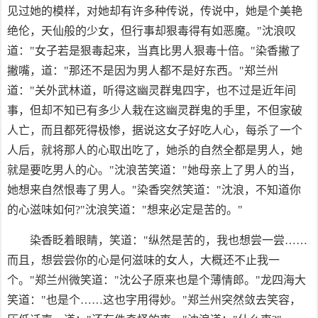
见过她的模样，对她却有许多种传说，传说中，她是个美艳
绝伦，天仙般的少女，但行事却狠毒得有如恶魔。"沈浪叹
道："女子若是狠毒起来，当真比男人狠毒十倍。"染香撇了
撇嘴，道："那还不是因为男人都不是好东西。"郑兰州
道："关外武林道，听得这幽灵群鬼四字，也不过是近年间
事，但却不知已有多少人栽在这幽灵群鬼的手里，不但家破
人亡，而且都死得极惨，据说这女子好吃人心，每杀了一个
人后，就将那人的心取出吃了，她杀的自然全都是男人，她
就是要吃男人的心。"沈浪苦笑道："她母亲上了男人的当，
她想来自然恨毒了男人。"染香突然笑道："沈浪，不知道你
的心滋味如何?"沈浪笑道："想来必定是苦的。"
染香眨着眼睛，笑道："纵然是苦的，我也想尝一尝……
而且，想尝尝你的心是何滋味的女人，大概还不止我一
个。"郑兰州微笑道："沈公子原来也是个薄情郎。"龙四海大
笑道："也是个……这也字用得妙。"郑兰州突然敛去笑容，