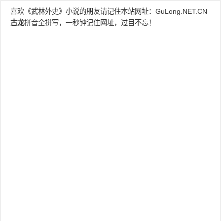
喜欢《武林外史》小说的朋友请记住本站网址：
GuLong.NET.CN
古龙
拼音全拼写，一秒钟记住网址，过目不忘！