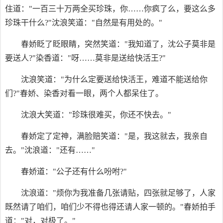
住道："一百三十万两全买珍珠，你……你疯了么，要这么多
珍珠干什么?"沈浪笑道："自然是有用处的。"
春娇眨了眨眼睛，突然笑道："我知道了，沈公子莫非是
要送人?"染香道："呀……莫非是送给快活王?"
沈浪笑道："为什么定要送给快活王，难道不能送给你
们?"春娇、染香对看一眼，两个人都呆住了。
沈浪大笑道："珍珠很难买，你还不快去。"
春娇定了定神，满脸赔笑道："是，我这就去，我亲自
去。"沈浪道："还有……"
春娇道："公子还有什么吩咐?"
沈浪道："烦你为我准备几张请贴，四张就足够了，人家
既然请了咱们，咱们少不得也得还请人家一顿的。"春娇拍手
道："对，对极了。"