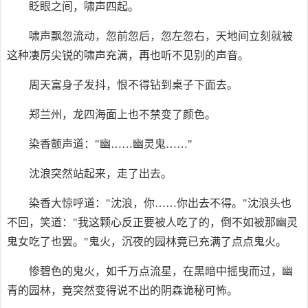
眨眼之间，啸声四起。
啸声飘忽流动，忽前忽后，忽左忽右，天地间立刻就被
这种凄厉尖锐的啸声充满，再也听不见别的声音。
周天富身子发抖，恨不得钻到桌子下面去。
郑兰州，龙四海面上也不禁变了颜色。
染香颤声道："幽……幽灵鬼……"
沈浪突然站起来，走了出去。
染香大惊呼道："沈浪，你……你出去不得。"沈浪头也
不回，笑道："我这颗心反正要被人吃了的，倒不如被那幽灵
鬼女吃了也罢。"鬼火，沉夜的园林竟已充满了点点鬼火。
惨碧色的鬼火，如千万点流星，在黑暗中摇曳而过，幽
青的园林，竟突然变得说不出的阴森诡秘可怖。