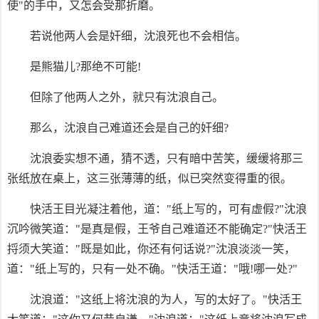
使"的手中，又怎会受那折磨。
若说他两人会是奸细，沈浪死也不会相信。
是熊猫儿?那绝不可能!
但除了他两人之外，就只有沈浪自己。
那么，沈浪自己难道还会是自己的奸细?
沈浪委实想不通，猜不透，只有暗中苦笑，缓缓将那三
张纸放在桌上，这三张薄薄的纸，似已突然变得重的很。
快活王目光凝注着他，道："纸上写的，可有虚假?"沈浪
沉吟微笑道："是真是假，王爷自己难道还不能确定?"快活王
捋须大笑道："既是如此，你还有何话说?"沈浪淡淡一笑，
道："纸上写的，只有一处不确。"快活王道："哦!哪一处?"
沈浪道："这纸上将沈浪的为人，写的太好了。"快活王