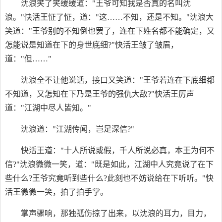
沈浪笑了笑缓缓道："王爷可知我是否真的名叫沈
浪。"快活王怔了怔，道："这……不知，还是不知。"沈浪大
笑道："王爷别的不知倒也罢了，连在下姓名都不能确定，又
怎能说是知道在下的身世底细?"快活王皱了皱眉，
道："但……"
沈浪全不让他说话，接口又笑道："王爷若连在下底细都
不知道，又怎知在下乃是王爷的强仇大敌?"快活王厉声
道："江湖中尽人皆知。"
沈浪道："江湖传闻，岂足深信?"
快活王道："十人所说或假，千人所说必真，本王为何不
信?"沈浪微微一笑，道："既是如此，江湖中人究竟说了在下
些什么?王爷究竟听到些什么?此刻也不妨说给在下听听。"快
活王微微一笑，拍了拍手掌。
掌声骤响，那独孤伤掠了出来，以沈浪的耳力，目力，