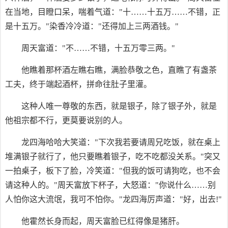
在当地，目瞪口呆，喘着气道："十……十五万……不错，正
是十五万。"染香冷冷道："还得加上三两酒钱。"
周天富道："不……不错，十五万零三两。"
他瞧着那杯酒左瞧右瞧，满脸恭敬之色，直瞧了有盏茶
工夫，终于端起酒杯，拼命往肚子里灌。
这种人唯一尊敬的东西，就是银子，除了银子外，就是
他祖宗都不行，更莫要说别的人。
龙四海哈哈大笑道："下次我若要请周兄吃饭，就在桌上
堆满银子就行了，他只要瞧着银子，吃不吃都没关系。"突又
一拍桌子，板下了脸，冷笑道："但我的饭可请狗吃，也不会
请这种人的。"周天富放下杯子，大怒道："你说什么……别
人怕你这大流氓，我可不怕你。"龙四海厉声道："好，出去!"
他霍然长身而起，周天富脸已红得像是猪肝。