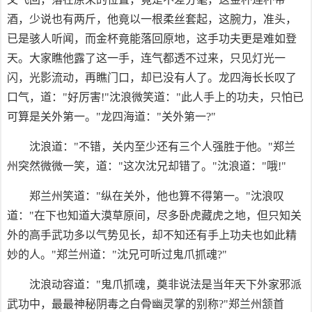
酒，少说也有两斤，他竟以一根柔丝套起，这腕力，准头，
已是骇人听闻，而金杯竟能落回原地，这手功夫更是难如登
天。大家瞧他露了这一手，连气都透不过来，只见灯光一
闪，光影流动，再瞧门口，却已没有人了。龙四海长长叹了
口气，道："好厉害!"沈浪微笑道："此人手上的功夫，只怕已
可算是关外第一。"龙四海道："关外第一?"
沈浪道："不错，关内至少还有三个人强胜于他。"郑兰
州突然微微一笑，道："这次沈兄却错了。"沈浪道："哦!"
郑兰州笑道："纵在关外，他也算不得第一。"沈浪叹
道："在下也知道大漠草原间，尽多卧虎藏虎之地，但只知关
外的高手武功多以气势见长，却不知还有手上功夫也如此精
妙的人。"郑兰州道："沈兄可听过鬼爪抓魂?"
沈浪动容道："鬼爪抓魂，奠非说法是当年天下外家邪派
武功中，最最神秘阴毒之白骨幽灵掌的别称?"郑兰州颔首