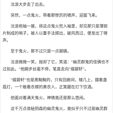
沈浪大步走了出去。
突然，一点鬼火，带着那惨厉的啸声，迎面飞来。
沈浪袍袖一展，将这点鬼火兜入袖里，却见那只是薄铜
片制成的哨子，被人以重手法掷出，破风而过，便发出了啸
声。
至于鬼火，那不过只是一点碧磷。
沈浪微微一笑，抛却了它，笑道："幽灵群鬼的伎俩也不
过如此。"他脚步丝毫不停，笔直走向"缀碧轩"。
"缀碧轩"也是黑黝黝的，只有回廊间，矮几上，摆着盏
孤灯，一个敞着衣襟的黄衣人，正箕踞在灯下饮酒。
他面对着满天鬼火，神情竟还是那么悠闲。
这千万点诡秘阴森的幽灵鬼火，竟似乎只不过是幽灵群