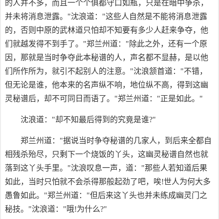
的人并不多，而且一个个俱都守口如瓶，只是在暗中争杀，
并未将消息泄露。"沈浪道："这些人自然是不能将消息泄露
的，否则中原的武林道只怕却不知要有多少人赶来争夺，他
们就越发得不到手了。"郑兰州道："除此之外，还有一个原
因，那就是当时争夺此本秘谱的人，声名都不显赫，是以他
们所作所为，就引不起别人的注意。"沈浪颔首道："不错，
但无论是谁，他本来的名声纵不响，地位纵不高，得到这幽
灵秘谱后，却不可同日而语了。"郑兰州道："正是如此。"
沈浪道："却不知最后得到的究竟是谁?"
郑兰州道："据说当时争夺秘谱的几家人，到后来全都自
相残杀殆尽，只剩下一个烧饭的丫头，这幽灵秘谱自然也就
落到这丫头手里。"沈浪叹息一声，道："那些人若知道后果
如此，当时只怕就不会杀得那般起劲了吧，唉!世人为何大多
愚鲁如此。"郑兰州道："但后来这丫头也并未练成幽灵门之
秘技。"沈浪道："哦!为什么?"