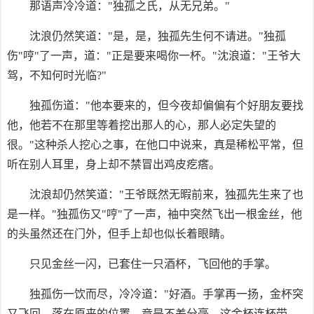
那语声冷冷道："独孤之氏，从无兄弟。"
沈浪仍然笑道："是，是，独孤先生何不请进。"独孤
伤"哼"了一声，道："正是要来喝你一杯。"沈浪道："王爷大
驾，不知何时光临?"
独孤伤道："他本要来的，但今夜却偏偏有个好朋友要找
他，他若不在那里等着挖出那人的心，那人必定失望的
很。"这种杀人挖心之事，在他口中说来，真是稀松平常，但
听在别人耳里，身上却不禁冒出鸡皮疙瘩。
沈浪却仍然笑道："王爷既然无暇前来，独孤先生来了也
是一样。"独孤伤又"哼"了一声，袖中突然飞出一根金丝，他
的头虽然还在门外，但手上却也似长着眼睛。
只见金丝一闪，已套住一只酒杯，飞回他的手掌。
独孤伤一饮而尽，冷冷道："好酒。手掌再一扬，金杯突
又飞回，落在原来的位置，竟是不差分毫，这金杯连杯带