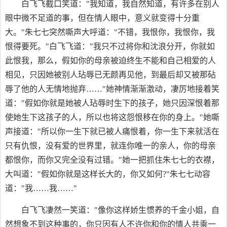
白飞飞截口笑道："我知道，我自然知道，有许多在别人
眼中微不足道的事，但在情人眼中，意义就变得十分重
大。"朱七七突然嘶声大呼道："不错，我恨你，我恨你，我
恨得要死。"白飞飞道："我只不过将你和沈浪分开，你就如
此恨我，那么，假如你的母亲被迫终生不能和自己相爱的人
相见，只因她被别人玷辱已无颜再见他，到最后却又被那砧
辱了他的人无情地抛弃……"她神情渐渐激动，凄厉地接着笑
道："假如你就是她被人玷辱时生下的孩子，她只因深恨着那
使她生下这孩子的人，所以也将这怨恨移在你的身上。"她嘶
声接道："所以你一生下就已被人痛恨着，你一生下来就活在
只有仇恨，没有爱的世界里，就连你唯一的亲人，你的母亲
都恨你，而你又完全没有过错。"她一把抓住朱七七的衣襟，
大叫道："假如你就是这样长大的，你又如何?"朱七七动容
道："我……我……"
白飞飞凄然一笑道："像你这样娇生惯养的千金小姐，自
然想象不到这种事的，你只因有人不许你和你的情人共乘一