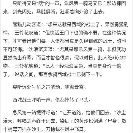
只听得又是"嗖"的一声，急风第一骑马又已自那边掠回
来，剑光闪处，马腿俱断，狂嘶着向外滚了出去。
熊猫儿动容道："想来这就是西域的战士了，果然勇猛剽
悍。"王怜花叹道："但快活王门下也的确不弱，在这种情况
下，才可看出他们每一人俱都当真是久经训练的战士，谁也
不可轻侮。"沈浪沉声道："尤其是那急风第一骑，非但武功
显然高出齐辈，而巨才智也很高，假以时日，此人绝非池中
物。"王怜花笑道："此人一经沈浪品题，当真是身价十倍
了。"说话之间，那百余骑西域战士已剩下一半。
突听远处号角之声响动，响彻云霄。
西域战士呼哨一声，俱都掉转了马头。
急风第一骑振臂呼道："让开道路，给他们回去。"沙尘
漫天，呼喝之声终于远去，染红了的黄沙匕倒满了尸身，数
十柄弯刀插在沙里，刀穗犹在风中飞舞。