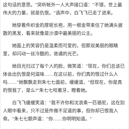
这句话的意思。"突听帐外一人大声接口道："不错，世上最
伟大的力量，就是仇恨。"语声中，白飞飞已走了进来。
她穿着件织金的厚呢长袍，用一根金带束住了她满头披
散的黑发，看来就像是沙漠中最美丽的公主。
她面上的笑容仍是温柔而可爱的，但那双美丽的眼睛
里，却闪动一丝冷酷的，诡谲的光芒。
她目光扫过了每个人的脸，微笑道："现在，你们总该已
体会出仇恨是何滋味……在这以前，你们真的恨过什么人
吗……"她飘飘走到朱七七面前，缓缓道，"但现在，你是真
的恨我了，是么?"朱七七咬着牙，瞪着她。
白飞飞缓缓笑道："我不许你和沈浪乘一匹骆驼，这在别
人眼中看来，只不过是件微不足道的事，但你却已恨我入
骨。"朱七七颤声道："你……你明明知道。"