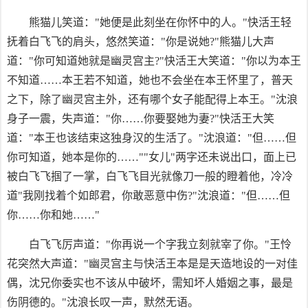
熊猫儿笑道："她便是此刻坐在你怀中的人。"快活王轻
抚着白飞飞的肩头，悠然笑道："你是说她?"熊猫儿大声
道："你可知道她就是幽灵宫主?"快活王大笑道："你以为本王
不知道……本王若不知道，她也不会坐在本王怀里了，普天
之下，除了幽灵宫主外，还有哪个女子能配得上本王。"沈浪
身子一震，失声道："你……你要娶她为妻?"快活王大笑
道："本王也该结束这独身汉的生活了。"沈浪道："但……但
你可知道，她本是你的……""女儿"两字还未说出口，面上已
被白飞飞掴了一掌，白飞飞目光就像刀一般的瞪着他，冷冷
道"我刚找着个如郎君，你敢恶意中伤?"沈浪道："但……但
你……你和她……"
白飞飞厉声道："你再说一个字我立刻就宰了你。"王怜
花突然大声道："幽灵宫主与快活王本是是天造地设的一对佳
偶，沈兄你委实也不该从中破坏，需知坏人婚姻之事，最是
伤阴德的。"沈浪长叹一声，默然无语。