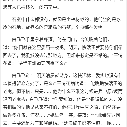
浪等人已被移入一间石室中。
石室中什么都没有，就像是个棺材似的，他们坐的是冰
冷的石地，背靠着的是粗糙的石壁，全身都在发疼。
白飞飞手里拿着杯酒，倚在门口，含笑瞧着他们，
道："你们就在这里委屈一夜吧，明天，快活王就要将你们带
回去了，我虽然没去过那地方，但想来必定是不错的。"王怜
花道："决活王难道要回家了么?"
白飞飞道："明天清晨就动身，这快活林，委实也没有什
么值得留恋之处了，是么?"王怜花喃喃道："能瞧瞧快活王的
老窝，倒不错，只是……他为什么不乘这时候进兵中原?反而
退回老窝去?"白飞飞道："你要知道，他是个很谨慎的人，没
有把握的仗他是从来不打的，他在进兵中原之前，自然还要
做许多准备，何况……"她嫣然一笑，接道："他此番先退回
去，主要还是为了和我结婚。"沈浪终于忍不住道："你……