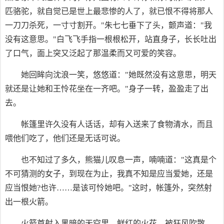
匹骆驼，就自觉已是世上最悲惨的人了，就已恨不得将那人
一刀刀杀死，一寸寸割开。"朱七七垂下了头，颤声道："我
没有这意思。"白飞飞手指一根根松开，站直身子，长长吐出
了口气，面上突又泛起了那温柔而又可爱的笑容。
她回眸向沈浪一笑，悠悠道："她既然没有这意思，明天
就还是让她和王怜花坐在一齐吧。"身子一转，盈盈走了出
去。
帐篷里许久没有人话话，却有入送来了食物清水，而且
喂他们吃了，他们还是无话可说。
也不知过了多久，熊猫儿叹息一声，喃喃道："这真是个
不可猜测的女子，到现在为止，我真不知是应当爱她，还是
应当恨她?也许……是该可怜她吧。"这时，帐篷外，突然射
出一根火箭。
火箭首射入黑暗的天空里，鲜红的火花，被狂风吹散，