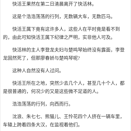
快活王果然在第二日清晨离开了快活林。
这是个浩浩荡荡的行列，无数辆大车，无数匹马。
快活王属下竟有这许多人，这些人在平时竟是看不到
的，由此可知快活王属下纪律之严明，实非他人可及。
快活林的主人李登龙夫妇与楚鸣琴始终没有露面，李登
龙固然死了，但那廖春娇与楚鸣琴呢?
这种人自然没有人过问。
快活王所在之地，突然少去几个人，甚至几十个人，都
是很普通的，何况少的又是这些微不足道的人。
浩浩荡荡的行列，向西而行。
沈浪、朱七七、熊猫儿、王怜花四个人挤在一辆车里，
车辕上跨着四条大汉，在监视着他们。