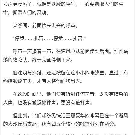
号声更凄厉了，就像是妖魔的呼号，一心要攫取人们的生
命，撕裂人们的灵魂。
突然间，前面传来洪亮的呼声。
"停步……扎营……停步……扎营!"
呼声一声接着一声，在狂风中从前面传到后面。浩浩荡
荡的骆驼队，终于完全停顿下来。
但沈浪与熊猫儿还是被留在这小小的帐篷里，直过了有
约摸顿饭工夫，才有人将他们移出去。
在这段时间里，他们没有听到任何声音，既没有嘈杂的
人声，也没有搬运物件声，更没有敲打声。
但此刻，他们却瞧见快活王那豪华的帐幕已在一个避风
的大沙丘后支起，还有四五个较小的帐篷分列在两旁。