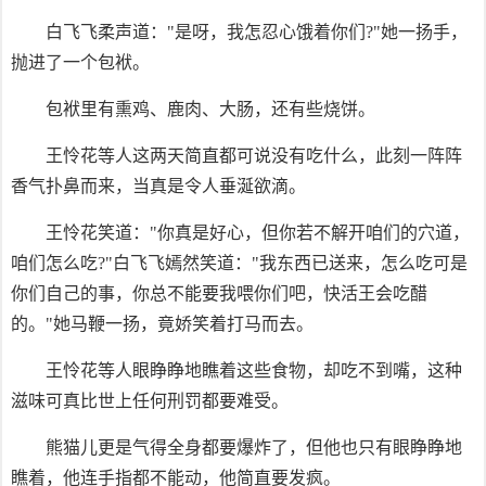
白飞飞柔声道："是呀，我怎忍心饿着你们?"她一扬手，
抛进了一个包袱。
包袱里有熏鸡、鹿肉、大肠，还有些烧饼。
王怜花等人这两天简直都可说没有吃什么，此刻一阵阵
香气扑鼻而来，当真是令人垂涎欲滴。
王怜花笑道："你真是好心，但你若不解开咱们的穴道，
咱们怎么吃?"白飞飞嫣然笑道："我东西已送来，怎么吃可是
你们自己的事，你总不能要我喂你们吧，快活王会吃醋
的。"她马鞭一扬，竟娇笑着打马而去。
王怜花等人眼睁睁地瞧着这些食物，却吃不到嘴，这种
滋味可真比世上任何刑罚都要难受。
熊猫儿更是气得全身都要爆炸了，但他也只有眼睁睁地
瞧着，他连手指都不能动，他简直要发疯。