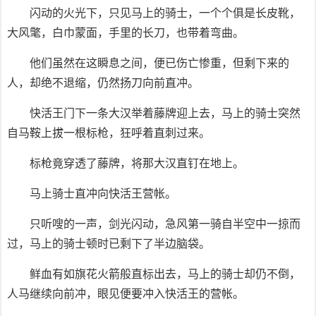
闪动的火光下，只见马上的骑士，一个个俱是长皮靴，
大风氅，白巾蒙面，手里的长刀，也带着弯曲。
他们虽然在这瞬息之间，便已伤亡惨重，但剩下来的
人，却绝不退缩，仍然扬刀向前直冲。
快活王门下一条大汉举着藤牌迎上去，马上的骑士突然
自马鞍上拔一根标枪，狂呼着直刺过来。
标枪竟穿透了藤牌，将那大汉直钉在地上。
马上骑士直冲向快活王营帐。
只听嗖的一声，剑光闪动，急风第一骑自半空中一掠而
过，马上的骑士顿时已剩下了半边脑袋。
鲜血有如旗花火箭般直标出去，马上的骑士却仍不倒，
人马继续向前冲，眼见便要冲入快活王的营帐。