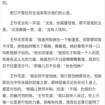
的。
那已不需任何言语来表示他们的心意。
王怜花长叹一声道："沈浪，你莫要怪我，那不是我的主
意。"沈浪微微一笑，道："没有人怪你。"
王怜花苦笑道："我虽然和她在一个帐篷里，但那罪却真
不仔受，她竞始终瞪大了眼睛，瞪着我，她好像恨不得一口
咬断我脖子似的。"他长叹接道："我现在才知道一个人的怨
恨竟有这么大的力量，她虽然只不过是瞪眼瞧着我，我却已
忍不住要流冷汗。"熊猫儿忍不住道："你会怕她?"
王怜花道："我自然不是怕她，我只是怕她那目光，怕她
那目光中所含蕴的怨毒之意，那种怨毒无论在任何人身上，
都是可怕的。"熊猫儿默然半晌，叹道："不错，仇恨的力
量，的确可怕的很。"王怜花道："我以前听人说过，世上只
唯一比爱更可怕的力量，就唯有仇恨，我现在总算已能明了