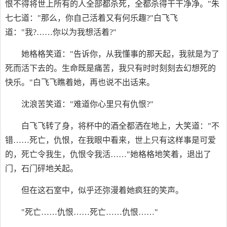
恨不得将世上所有的人全部都杀死，全都杀得干干净净。"朱
七七道："那么，你自己活着又有何乐趣?"白飞飞
道："我?……你以为我想活着?"
她格格笑道："告诉你，从我懂事的那天起，我就是为了
死而活下去的。生命既是痛苦，我只有时时刻刻去幻想死的
快乐。"白飞飞瞧着她，再也说不出话来。
沈浪苦笑道："难道你心里只有仇恨?"
白飞飞转了身，将杯中的酒全都洒在地上，大笑道："不
错……死亡，仇恨，在我眼中看来，世上只有这样事是可爱
的，死亡令我生，仇恨令我活……"她格格地笑着，退出了
门，石门砰地关起。
但在这石室中，似乎还弥漫着她疯狂的笑声。
"死亡……仇恨……死亡……仇恨……"