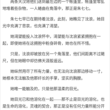
两条大汉将他们送到最左边的一个帐篷里，帐篷里零乱
地堆着些杂物，一人蜷曲在角落中，那正是朱七七。
朱七七早已在期待着沈浪，此刻，她瞧见了沈浪，她目
光中充满了悲哀，也充满了渴望。
她渴望能投入沈浪怀中，渴望能与沈浪紧紧拥抱在一
起，即使她将在这拥抱中粉身碎骨，她也在所不惜。
只是，沈浪却被放在另一个角落里，他们间距离不过飓
尺，但在她眼中却仿佛天涯般遥远。
她纵然用尽了所有力量，也无法向沈浪那边移动一寸，
她根本无法触及他那纤长的手掌，坚实的胸膛。
她唯一能触及的，只是他那温柔的目光。
她目光已和他溶化在一起——那不止是目光的溶化，也
是生命的溶化，灵魂的契合，那正是没有任何力量所能分开