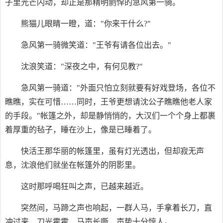
子里光芒闪动，却正是那精明剽悍的急风第一骑。
熊猫儿眼睛一瞪，道："你来干什么?"
急风第一骑微笑道："王爷有请各位出去。"
沈浪笑道："深夜之中，有何见教?"
急风第一骑道："外面只怕立刻就要有好戏登场，各位不
瞧瞧，实在可惜……同时，王爷更想请沈公子瞧瞧他老人家
的手段。"帐篷之外，却是静悄悄的，大汉们一个个身上都裹
着厚重的毡子，睡在沙上，像是已睡着了。
快活王那华丽的帐篷里，虽有灯光透出，但却寂无声
息，沈浪他们就坐在帐篷外的阴影里。
这时那呼喝狂叫之声，已越来越近。
突然间，马蹄之声也响起，一群人马，手拿着长刀，直
冲过来，刀光霍霍，马声长嘶，声势十分惊人。