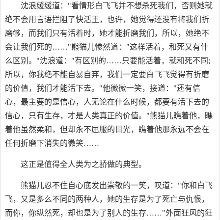
沈浪缓缓道："看情形白飞飞并不想杀死我们，否则她就
绝不会用言语拦阻了快活王，也许，她觉得还没有将我们折
磨够，而我们只有活着时，她才能折磨我们，所以，她绝不
会让我们死的……"熊猫儿惨然道："这样活着，和死又有什
么区别。"沈浪道："有区别的……只要能活着，就和死不同;
所以，你我绝不能自暴自弃，我们一定要白飞飞觉得有折磨
的价值，我们才能活下去。"他微微一笑，接道："还有信
心，最主要的是信心，人无论在什么时候，都要有活下去的
信心，只有生存，才是人类真正的价值。"熊猫儿瞧着他，瞧
着他虽然柔和，但却永不屈服的目光，瞧着他那永远不会在
任何折磨下消失的微笑……
这正是值得全人类为之骄做的典型。
熊猫儿忍不住自心底发出崇敬的一笑，叹道："你和白飞
飞，又是多么不同的两种人，她的生存是为了死亡与仇恨，
而你，你纵然死，却也是为了别人的生存……"外面狂风的狂