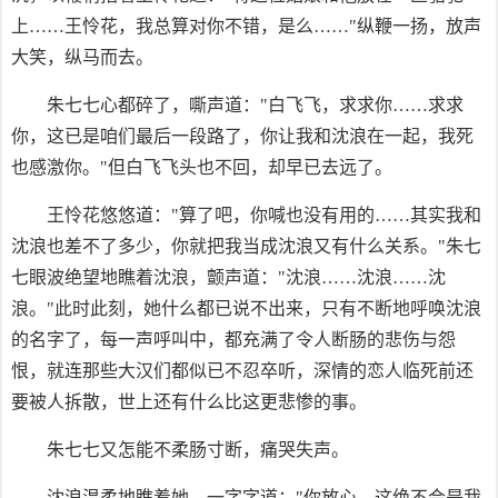
上……王怜花，我总算对你不错，是么……"纵鞭一扬，放声
大笑，纵马而去。
朱七七心都碎了，嘶声道："白飞飞，求求你……求求
你，这已是咱们最后一段路了，你让我和沈浪在一起，我死
也感激你。"但白飞飞头也不回，却早已去远了。
王怜花悠悠道："算了吧，你喊也没有用的……其实我和
沈浪也差不了多少，你就把我当成沈浪又有什么关系。"朱七
七眼波绝望地瞧着沈浪，颤声道："沈浪……沈浪……沈
浪。"此时此刻，她什么都已说不出来，只有不断地呼唤沈浪
的名字了，每一声呼叫中，都充满了令人断肠的悲伤与怨
恨，就连那些大汉们都似已不忍卒听，深情的恋人临死前还
要被人拆散，世上还有什么比这更悲惨的事。
朱七七又怎能不柔肠寸断，痛哭失声。
沈浪温柔地瞧着她，一字字道："你放心，这绝不会是我