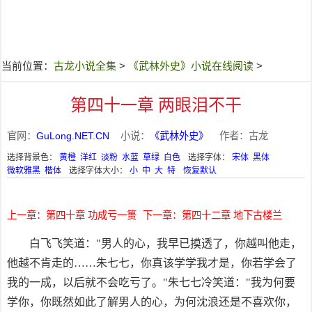
当前位置：
古龙小说全集
>
《武林外史》小说在线阅读
>
第四十一章 两眼泪不干
官网：
GuLong.NET.CN
小说：
《武林外史》
作者：古龙
选择背景色：
黄橙
洋红
淡粉
水蓝
草绿
白色
选择字体：
宋体
黑体
微软雅黑
楷体
选择字体大小：
小
中
大
特
恢复默认
上一章：第四十章 功成亏一篑
下一章：第四十二章 地下古楼兰
白飞飞笑道："男人的心，我早已摸透了，你越叫他走，
他越不肯走的……朱七七，你真该学学我才是，你若学会了
我的一成，以后就不会吃亏了。"朱七七冷笑道："我为何要
学你，你既然如此了解男人的心，为何沈浪还是不喜欢你，