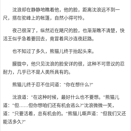
沈浪却在静静地瞧着他，他的脸，距离沈浪远不到一
尺，搭在驼峰上的帐篷，自然小得可怜。
夜己很深了，纵然近在飓尺的脸，也渐渐瞧不清楚，快
活王似乎急着要回去，竟冒着风沙连夜赶路。
也不知过了多久，熊猫儿终于抬起头来。
朦胧中，他只见沈浪的脸安详的很，这种不可思议的忍
耐力，几乎已不是人类所具有的。
熊猫儿终于忍不住问道："你在想什么?"
沈浪道："在这种时候，最好什么也不要想。"熊猫儿
道："但……但你想咱们还有机会逃么?"沈浪微微一笑，
道："只要活着，总有机会的。"熊猫儿嘶声道："但我们又还
能活多久?"