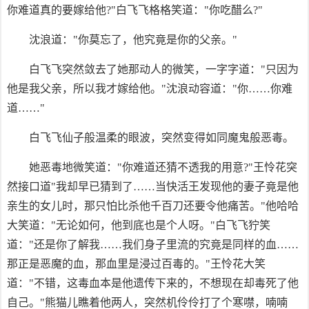
你难道真的要嫁给他?"白飞飞格格笑道："你吃醋么?"
沈浪道："你莫忘了，他究竟是你的父亲。"
白飞飞突然敛去了她那动人的微笑，一字字道："只因为
他是我父亲，所以我才嫁给他。"沈浪动容道："你……你难
道……"
白飞飞仙子般温柔的眼波，突然变得如同魔鬼般恶毒。
她恶毒地微笑道："你难道还猜不透我的用意?"王怜花突
然接口道"我却早已猜到了……当快活王发现他的妻子竟是他
亲生的女儿时，那只怕比杀他千百刀还要令他痛苦。"他哈哈
大笑道："无论如何，他到底也是个人呀。"白飞飞狞笑
道："还是你了解我……我们身子里流的究竟是同样的血……
那正是恶魔的血，那血里是浸过百毒的。"王怜花大笑
道："不错，这毒血本是他遗传下来的，不想现在却毒死了他
自己。"熊猫儿瞧着他两人，突然机伶伶打了个寒噤，喃喃