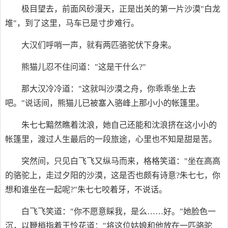
极目望去，前面风砂漫天，正是出关的第一片沙漠"白龙
堆"，到了这里，马车已是寸步难行。
大汉们呼哨一声，就有两匹骆驼伏下身来。
熊猫儿忍不住问道："这是干什么?"
那大汉冷冷道："这就叫沙漠之舟，你乖乖坐上去
吧。"说话间，熊猫儿已被塞入骆峰上那小小的帐篷里。
朱七七黯然瞧着沈浪，她自己还能和沈浪挤在这小小的
帐篷里，渡过人生最后的一段旅途，心里也不知是甜是苦。
突然间，只见白飞飞又纵马而来，格格笑道："坐在高高
的骆驼上，走过夕阳的沙漠，这是否也颇有诗意?朱七七，你
想和谁坐在一起呢?"朱七七咬着牙，不说话。
白飞飞笑道："你不愿意睬我，是么……好。"她脸色一
沉，以鞭梢指着王怜花道："将这位姑娘和他放在一匹骆驼