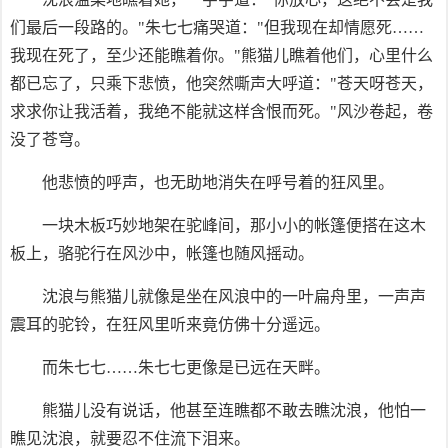
们最后一段路的。"朱七七痛哭道："但我现在却情愿死……
我现在死了，至少还能瞧着你。"熊猫儿瞧着他们，心里什么
都已忘了，只乘下悲愤，他突然嘶声大呼道："苍天呀苍天，
求求你让我活着，我绝不能就这样含恨而死。"风沙卷起，卷
没了苍穹。
他悲愤的呼声，也无助地消失在呼号着的狂风里。
一块木板巧妙地架在驼峰间，那小小的帐篷便搭在这木
板上，骆驼行在风沙中，帐篷也随风摇动。
沈浪与熊猫儿就像是坐在风浪中的一叶扁舟里，一声声
震耳的驼铃，在狂风里听来竟仿佛十分遥远。
而朱七七……朱七七更像是已远在天畔。
熊猫儿没有说话，他甚至连瞧都不敢去瞧沈浪，他怕一
瞧见沈浪，就要忍不住流下泪来。