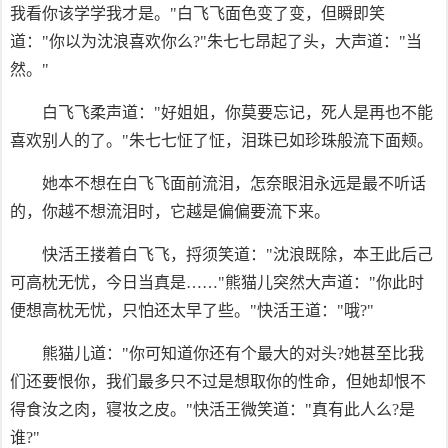
我看你该学学我才是。"白飞飞面色变了变，但瞬即笑
道："你以为沈浪喜欢你么?"朱七七昂起了头，大声道："当
然。"
白飞飞柔声道："好姐姐，你莫要忘记，死人是再也不能
喜欢别人的了。"朱七七怔了怔，泪珠已如珍珠般流下面颊。
她本不想在白飞飞面前流泪，怎奈眼泪永远是最不听话
的，你越不想流泪时，它越是偏偏要流下来。
快活王搂着白飞飞，捋须笑道："沈浪既除，本王此后己
可高枕无忧，今日当真是……"熊猫儿突然大声道："你此时
便想高枕无忧，只怕还太早了些。"快活王道："哦?"
熊猫儿道："你可知道你还有个最大的对头?她甚至比我
们还要恨你，我们最多只不过是想取你的性命，但她却恨不
得食汝之肉，寝妆之皮。"快活王微笑道："真有此人么?是
谁?"