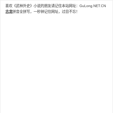
喜欢《武林外史》小说的朋友请记住本站网址：
GuLong.NET.CN
古龙
拼音全拼写，一秒钟记住网址，过目不忘！