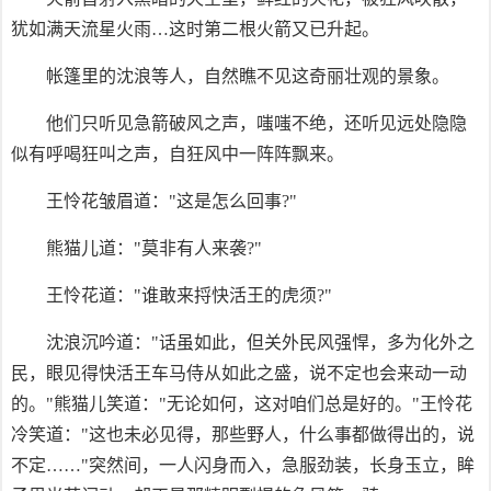
犹如满天流星火雨…这时第二根火箭又已升起。
帐篷里的沈浪等人，自然瞧不见这奇丽壮观的景象。
他们只听见急箭破风之声，嗤嗤不绝，还听见远处隐隐
似有呼喝狂叫之声，自狂风中一阵阵飘来。
王怜花皱眉道："这是怎么回事?"
熊猫儿道："莫非有人来袭?"
王怜花道："谁敢来捋快活王的虎须?"
沈浪沉吟道："话虽如此，但关外民风强悍，多为化外之
民，眼见得快活王车马侍从如此之盛，说不定也会来动一动
的。"熊猫儿笑道："无论如何，这对咱们总是好的。"王怜花
冷笑道："这也未必见得，那些野人，什么事都做得出的，说
不定……"突然间，一人闪身而入，急服劲装，长身玉立，眸