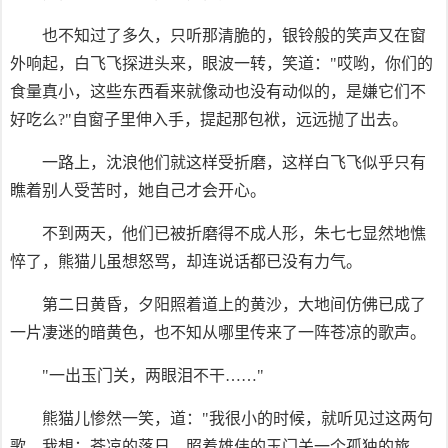
也不知过了多久，只听那清脆的，银铃般的笑声又在窗
外响起，白飞飞探进头来，眼波一转，笑道："哎哟，你们的
食量真小，这些东西看来就像动也没有动似的，是嫌它们不
好吃么?"自窗子里伸入手，提起那包袱，远远抛了出去。
一路上，沈浪他们就这样受折磨，这样白飞飞似乎只有
瞧着别人受苦时，她自己才会开心。
不到两天，他们已被折磨得不成人形，朱七七显然地憔
悴了，熊猫儿虽想怒骂，却连说话都已没有力气。
第二日黄昏，夕阳照着道上的黄沙，大地间仿佛已成了
一片凄迷的暗黄色，也不知从哪里传来了一阵苍凉的歌声。
"一出玉门关，两眼泪不干……"
熊猫儿惨然一笑，道："我很小的时候，就听见过这两句
歌，我想：苍凉的落日，照着雄伟的玉门关一个孤独的旅