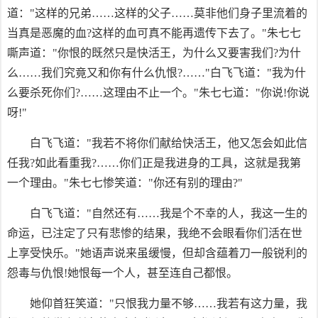
道："这样的兄弟……这样的父子……莫非他们身子里流着的
当真是恶魔的血?这样的血可真不能再遗传下去了。"朱七七
嘶声道："你恨的既然只是快活王，为什么又要害我们?为什
么……我们究竟又和你有什么仇恨?……"白飞飞道："我为什
么要杀死你们?……这理由不止一个。"朱七七道："你说!你说
呀!"
白飞飞道："我若不将你们献给快活王，他又怎会如此信
任我?如此看重我?……你们正是我进身的工具，这就是我第
一个理由。"朱七七惨笑道："你还有别的理由?"
白飞飞道："自然还有……我是个不幸的人，我这一生的
命运，已注定了只有悲惨的结果，我绝不会眼看你们活在世
上享受快乐。"她语声说来虽缓慢，但却含蕴着刀一般锐利的
怨毒与仇恨!她恨每一个人，甚至连自己都恨。
她仰首狂笑道："只恨我力量不够……我若有这力量，我