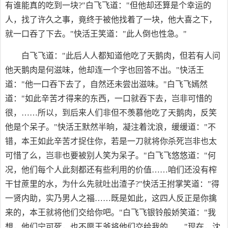
有谁能真的吃到一块?"白飞飞道："但他却还算是个幸运的
人，找了许久之事，竟终于被他找着了一块，他大喜之下，
就一口吞了下去。"快活王笑道："此人倒也性急。"
白飞飞道："此后人人都知道他吃了天鹅肉，但若有人问
他天鹅肉是何滋味，他却连一个字也回答不出。"快活王
道："他一口吞下去了，自然还未尝出滋味。"白飞飞嫣然
道："如此辛苦才得来的东西，一口就吞下去，岂非可惜的
很，……所以，到后来人们非但不羡慕他吃了天鹅肉，反笑
他是个呆子。"快活王默然半晌，凝注着沈浪，缓缓道："不
错，本王如此辛苦才捉住你，若是一刀就将你杀死岂非也太
可惜了么，岂非也要被别人笑为呆子。"白飞飞悠悠道："何
况，他们每个人此刻都还有些利用的价值……咱们还没有榨
干甘蔗里的水，为什么先就吐出渣子?"快活王拊掌笑道："得
一贤内助，实乃男人之福……既是如此，这四人反正是你擒
来的，本王就将他们交给你吧。"白飞飞银铃般娇笑道："我
想，他们宁可死，也不愿王爷将他们交给我的……"现在，沈