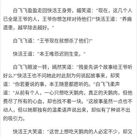
白飞飞盈盈走回快活王身旁，媚笑道："现在，这几个人
已全是王爷的人，王爷你想怎样对待他们?"快活王道："养痈
遗患，越早除去越好。"
白飞飞道："王爷现在就想杀了他们?"
快活王道："本王唯恐迟则生变。"
白飞飞眼波一转，嫣然笑道："贱妾先讲个故事给王爷听
好么?"快活王也不问她此时此刻为何说起故事来，却笑
道："你若要说的事，本王随意都愿听的。"白飞飞柔声
道："从前有个人，一心只想吃天鹅肉，真正的天鹅肉，但他
费尽了所有的心血，却也找不着一块。"这故事虽然一点也不
动人，但以她那独有的温柔语声说出来，却似有了种说不出
的吸引力。
快活王大笑道："这世上想吃天鹅肉的人必定不少，却又