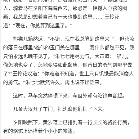
人，骑着马在夕阳下踽踽西去，那必定一幅撼人心弦的图
画，我总是幻想着自己有一天也能到这里……"王怜花
道："现在，你总算到这里了。"
熊猫儿黯然道："不错，现在我总算到这里来了，但苍凉
的落日在哪里?雄伟的玉门关在哪里……我什么都瞧不见，我
只怕永远也瞧不见了。"朱七七用尽力气，大声道："猫儿，
你怎地也变了，怎地变得如此颓唐，你昔日的勇气到哪里去
了?"王怜花叹道："你难道不知道，世上只有饥饿最能消磨人
的勇气。"朱七七默然许久，再也说不出话来。
这时，马车突然停顿下来，车窗外却有驼铃声音起。
几条大汉开了车门，把沈浪他们扛了下来。
夕阳映照下，黄沙道上已排列着一行长长的骆驼行列，
有的骆驼上还搭着个小小的帐篷。