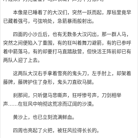
本像是已睡着了的大汉们，突然一跃而起，厚毡里竟早
已藏着强弓，弓弦响处，急箭暴雨般射出。
四面的小沙丘后，也有无数条大汉闪出，那一群人马，
突然之间便陷入了重围，有的狂叫着舞刀避箭，有的已参呼
着中箭落马，有的却要打马直踏敌营，但快活王阵前却已有
两队人迎了上去。
这两队大汉右手拿着雪亮的鬼头刀，左手肘上，却架着
藤牌，藤牌护住了身形，鬼头刀直砍马腿。
刹那间，只听健马悲嘶声，狂呼惨号声，刀剑相举
声……在狂风中响彻这荒凉而辽阔的沙漠。
黄沙上，也已立刻流满鲜血。
四周也亮起了火把，被狂风拉得长长的。